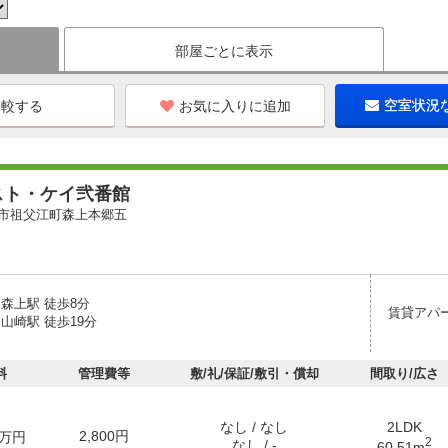
部屋ごとに表示
お気に入りに追加
空室状況
スト・ケイ弐番館
市祖父江町森上本郷五
森上駅 徒歩8分
賃貸アパ
山崎駅 徒歩19分
料
管理費等
敷/礼/保証/敷引・償却
間取り/広さ
なし / なし
2LDK
2,800円
万円
2
なし / -
60.51m