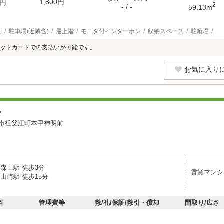
1,800円
円
2
- / -
59.13m
別
駐車場(近隣含)
最上階
モニタ付インターホン
収納スペース
駐輪場
ットカードでの支払いが可能です。
お気に入り
ン
市祖父江町本甲神明前
森上駅 徒歩3分
賃貸マンシ
山崎駅 徒歩15分
料
管理費等
敷/礼/保証/敷引・償却
間取り/広さ