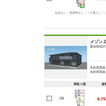
礼金なし
更新料なし
一人暮らし
メゾン
愛知県稲沢
名鉄尾西線 
名鉄尾西線 
間取り図
賃
1階
6.75