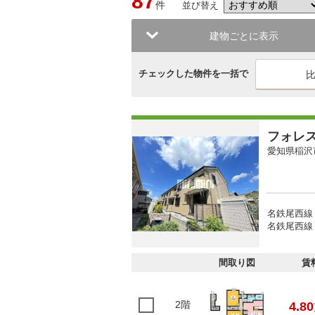
87
件
並び替え
建物ごとに表示
チェックした物件を一括で
フォレ
愛知県稲沢
名鉄尾西線 
名鉄尾西線 
間取り図
賃
2階
4.80