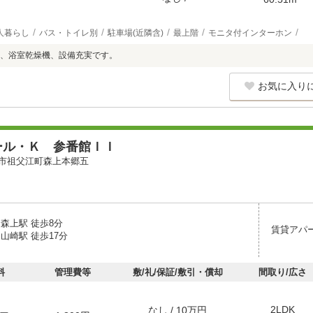
人暮らし
バス・トイレ別
駐車場(近隣含)
最上階
モニタ付インターホン
、浴室乾燥機、設備充実です。
お気に入り
ール・Ｋ 参番館ＩＩ
市祖父江町森上本郷五
森上駅 徒歩8分
賃貸アパ
山崎駅 徒歩17分
料
管理費等
敷/礼/保証/敷引・償却
間取り/広さ
2LDK
なし / 10万円