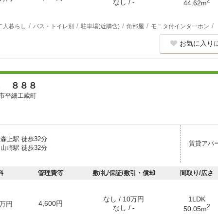
2
なし / -
44.62m
二人暮らし
バス・トイレ別
駐車場(近隣含)
角部屋
モニタ付インターホン
お気に入り
Ｚ ８８８
市平細工蔵町
森上駅 徒歩32分
賃貸アパ
山崎駅 徒歩32分
料
管理費等
敷/礼/保証/敷引・償却
間取り/広さ
なし / 10万円
1LDK
4,600円
万円
2
なし / -
50.05m