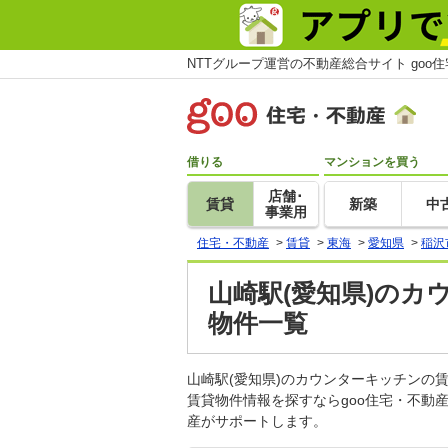
NTTグループ運営の不動産総合サイト goo
借りる
マンションを買う
店舗･
賃貸
新築
中
事業用
住宅・不動産
>
賃貸
>
東海
>
愛知県
>
稲沢
山崎駅(愛知県)のカ
物件一覧
山崎駅(愛知県)のカウンターキッチン
賃貸物件情報を探すならgoo住宅・不動
産がサポートします。