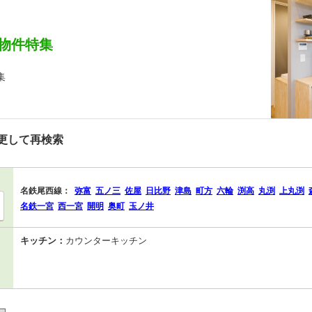
物件特集
集
更して再検索
名鉄尾西線：
弥富
五ノ三
佐屋
日比野
津島
町方
六輪
渕高
丸渕
上丸渕
名鉄一宮
西一宮
開明
奥町
玉ノ井
キッチン：
カウンターキッチン