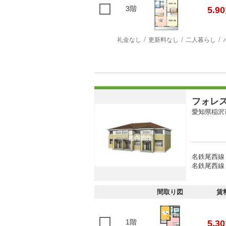
3階
5.90
礼金なし
更新料なし
二人暮らし
フォレ
愛知県稲沢
名鉄尾西線 
名鉄尾西線 
間取り図
賃
1階
5.30