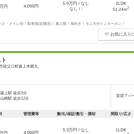
5.9万円 / なし
2LDK
4,000円
万円
2
なし / -
51.24m
バス・トイレ別
駐車場(近隣含)
最上階
南向き
モニタ付インターホン
お気に入り
スト
市祖父江町森上本郷九
森上駅 徒歩3分
賃貸アパ
山崎駅 徒歩12分
料
管理費等
敷/礼/保証/敷引・償却
間取り/広さ
5.3万円 / なし
1LDK
4,000円
万円