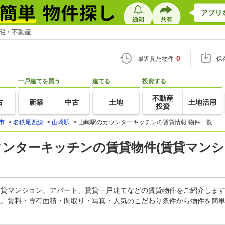
住宅・不動産
0
最近見た物件
保
一戸建てを買う
建てる
投資する
不動産
古
新築
中古
土地
土地活用
投資
市
>
名鉄尾西線
>
山崎駅
>
山崎駅のカウンターキッチンの賃貸情報 物件一覧
ウンターキッチンの賃貸物件(賃貸マンシ
の賃貸マンション、アパート、賃貸一戸建てなどの賃貸物件をご紹介しま
産。賃料・専有面積・間取り・写真・人気のこだわり条件から物件を簡単