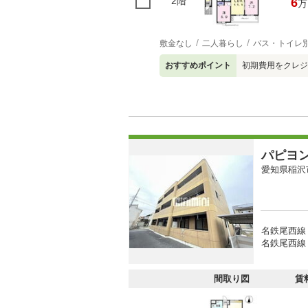
2階
6
万
敷金なし
二人暮らし
バス・トイレ
おすすめポイント
初期費用をクレジ
パピヨ
愛知県稲沢
名鉄尾西線 
名鉄尾西線 
間取り図
賃