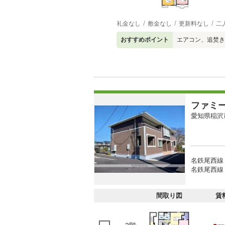
礼金なし
敷金なし
更新料なし
二
おすすめポイント
エアコン、追焚き
ファミ
愛知県稲沢
名鉄尾西線 
名鉄尾西線 
間取り図
賃