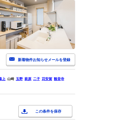
森上
山崎
玉野
萩原
二子
苅安賀
観音寺
この条件を保存