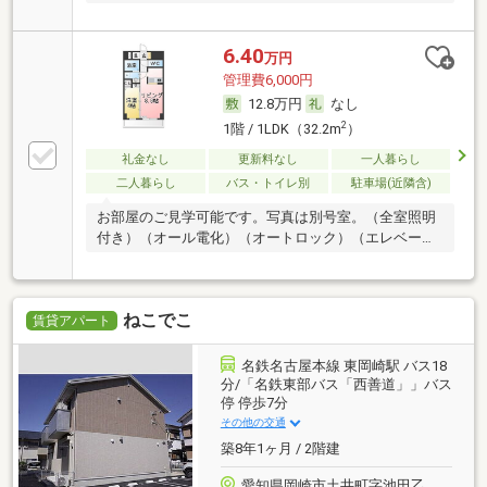
6.40
万円
管理費6,000円
12.8万円
なし
2
1階 / 1LDK（32.2m
）
礼金なし
更新料なし
一人暮らし
二人暮らし
バス・トイレ別
駐車場(近隣含)
お部屋のご見学可能です。写真は別号室。（全室照明
付き）（オール電化）（オートロック）（エレベータ
ー）
ねこでこ
賃貸アパート
名鉄名古屋本線 東岡崎駅 バス18
分/「名鉄東部バス「西善道」」バス
停 停歩7分
その他の交通
築8年1ヶ月 / 2階建
愛知県岡崎市土井町字池田乙