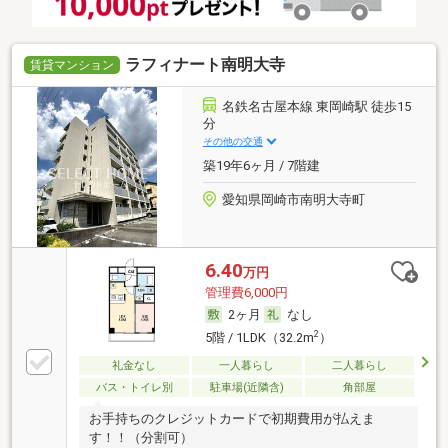
ラフィナート南明大寺
賃貸マンション
名鉄名古屋本線 東岡崎駅 徒歩15
分
その他の交通
築19年6ヶ月 / 7階建
愛知県岡崎市南明大寺町
6.40
万円
管理費6,000円
2ヶ月
なし
2
5階 / 1LDK（32.2m
）
礼金なし
一人暮らし
二人暮らし
バス・トイレ別
駐車場(近隣含)
角部屋
お手持ちのクレジットカードで初期費用が払えま
す！！（分割可）