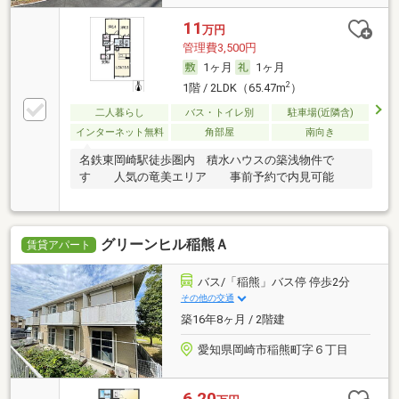
11
万円
管理費3,500円
1ヶ月
1ヶ月
2
1階 / 2LDK（65.47m
）
二人暮らし
バス・トイレ別
駐車場(近隣含)
インターネット無料
角部屋
南向き
名鉄東岡崎駅徒歩圏内 積水ハウスの築浅物件で
す 人気の竜美エリア 事前予約で内見可能
グリーンヒル稲熊Ａ
賃貸アパート
バス/「稲熊」バス停 停歩2分
その他の交通
築16年8ヶ月 / 2階建
愛知県岡崎市稲熊町字６丁目
6.20