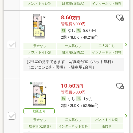
バス・トイレ別
駐車場(近隣含)
インターネット無料
8.60
万円
管理費6,000円
なし
8.6万円
2
2階 / 1LDK（49.21m
）
敷金なし
一人暮らし
二人暮らし
バス・トイレ別
駐車場(近隣含)
インターネット無料
お部屋の見学できます 写真別号室（ネット無料）
（エアコン2基・照明）（駐車場2台可）
10.50
万円
管理費6,000円
なし
1ヶ月
2
2階 / 2LDK（62.96m
）
動画あり
敷金なし
二人暮らし
バス・トイレ別
駐車場(近隣含)
インターネット無料
南向き