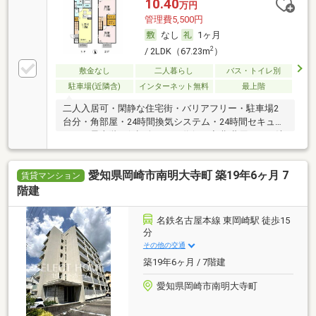
10.40
万円
管理費5,500円
なし
1ヶ月
2
/ 2LDK（67.23m
）
敷金なし
二人暮らし
バス・トイレ別
駐車場(近隣含)
インターネット無料
最上階
二人入居可・閑静な住宅街・バリアフリー・駐車場2
台分・角部屋・24時間換気システム・24時間セキュリ
ティ・最上階・保証人不要／代行 ・初期費用カード決
済可
愛知県岡崎市南明大寺町 築19年6ヶ月 7
賃貸マンション
階建
名鉄名古屋本線 東岡崎駅 徒歩15
分
その他の交通
築19年6ヶ月 / 7階建
愛知県岡崎市南明大寺町