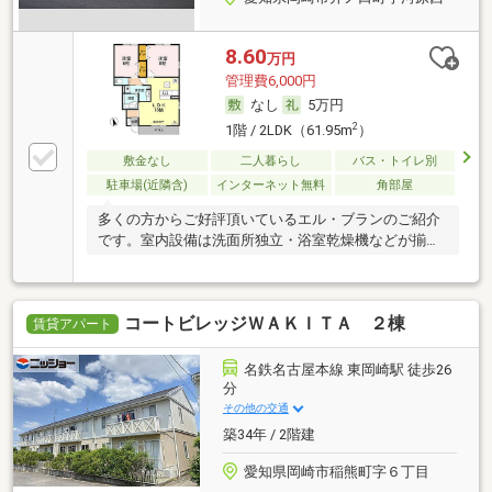
8.60
万円
管理費6,000円
なし
5万円
2
1階 / 2LDK（61.95m
）
敷金なし
二人暮らし
バス・トイレ別
駐車場(近隣含)
インターネット無料
角部屋
多くの方からご好評頂いているエル・ブランのご紹介
です。室内設備は洗面所独立・浴室乾燥機などが揃っ
てお
コートビレッジＷＡＫＩＴＡ ２棟
賃貸アパート
名鉄名古屋本線 東岡崎駅 徒歩26
分
その他の交通
築34年 / 2階建
愛知県岡崎市稲熊町字６丁目