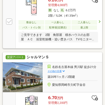
万円
管理費4,000円
なし
6.2万円
2
2階 / 1LDK（41.35m
）
敷金なし
一人暮らし
二人暮らし
バス・トイレ別
駐車場(近隣含)
最上階
ご見学できます 2階 角部屋 積水ハウスのお部
屋 ＡＣ 浴室乾燥機・追い焚きバス TVモニターフ
ォン
シャルマンＳ
賃貸アパート
名鉄名古屋本線 男川駅 徒歩21分
その他の交通
築20年1ヶ月 / 2階建
愛知県岡崎市欠町字金谷
6.70
万円
管理費2,200円