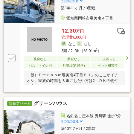
その他の交通
築3年11ヶ月 / 3階建
愛知県岡崎市竜美南４丁目
12.30
万円
管理費6,000円
なし
なし
2
3階 / 2LDK（63.01m
）
礼金なし
敷金なし
二人暮らし
バス・トイレ別
駐車場(近隣含)
ペット相談可
「仮）Ｄーｒｏｏｍ竜美南4丁目ＰＪ」のここがイチ
オシ。家族の時間を大事にしたい方は2ＬＤＫの物件
で幸
グリーンハウス
賃貸アパート
名鉄名古屋本線 男川駅 徒歩7分
その他の交通
築10年7ヶ月 / 2階建