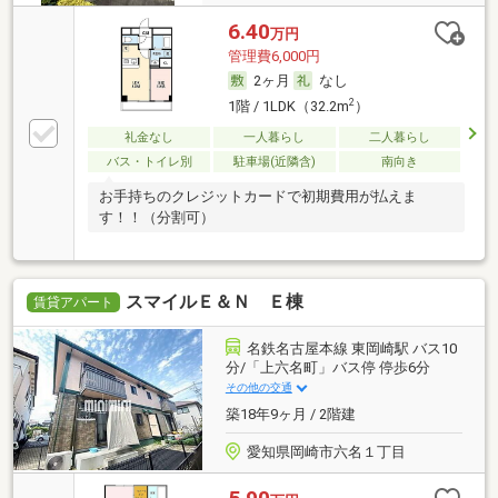
6.40
万円
管理費6,000円
2ヶ月
なし
2
1階 / 1LDK（32.2m
）
礼金なし
一人暮らし
二人暮らし
バス・トイレ別
駐車場(近隣含)
南向き
お手持ちのクレジットカードで初期費用が払えま
す！！（分割可）
スマイルＥ＆Ｎ Ｅ棟
賃貸アパート
名鉄名古屋本線 東岡崎駅 バス10
分/「上六名町」バス停 停歩6分
その他の交通
築18年9ヶ月 / 2階建
愛知県岡崎市六名１丁目