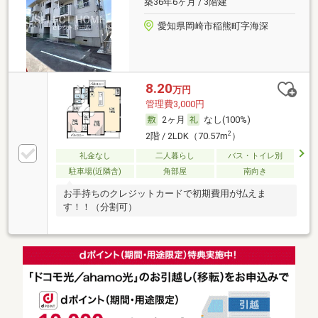
築36年6ヶ月 / 3階建
愛知県岡崎市稲熊町字海深
8.20
万円
管理費3,000円
2ヶ月
なし(100%)
2
2階 / 2LDK（70.57m
）
礼金なし
二人暮らし
バス・トイレ別
駐車場(近隣含)
角部屋
南向き
お手持ちのクレジットカードで初期費用が払えま
す！！（分割可）