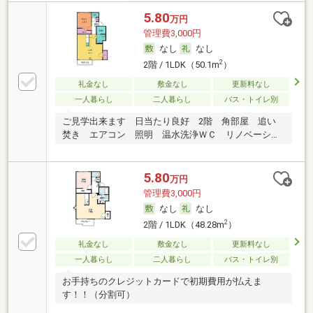
5.80
万円
管理費3,000円
なし
なし
2
2階 / 1LDK（50.1m
）
礼金なし
敷金なし
更新料なし
一人暮らし
二人暮らし
バス・トイレ別
ご見学出来ます 日当たり良好 2階 角部屋 追い
焚き エアコン 照明 温水洗浄ＷＣ リノベーショ
ン
5.80
万円
管理費3,000円
なし
なし
2
2階 / 1LDK（48.28m
）
礼金なし
敷金なし
更新料なし
一人暮らし
二人暮らし
バス・トイレ別
お手持ちのクレジットカードで初期費用が払えま
す！！（分割可）