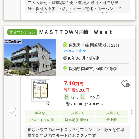
二人入居可・駐車場2台分・管理人巡回・日当り良
好・保証人不要／代行 ・オール電化・ルームシェア
可・初期費用カード決済可・家賃カード決済可
ＭＡＳＴＴＯＷＮ戸崎 Ｗｅｓｔ
賃貸マンション
東海道本線 岡崎駅 徒歩22分
その他の交通
築10年8ヶ月 / 3階建
愛知県岡崎市戸崎町字藤狭
7.40
万円
管理費5,200円
なし
1.5ヶ月
2
3階 / 1LDK（44.38m
）
敷金なし
一人暮らし
二人暮らし
バス・トイレ別
駐車場(近隣含)
最上階
積水ハウスのオートロック付マンション 静かな住環
境で新生活のスタートにおススメです