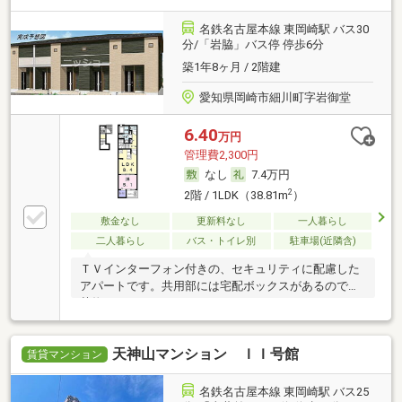
名鉄名古屋本線 東岡崎駅 バス30
分/「岩脇」バス停 停歩6分
築1年8ヶ月 / 2階建
愛知県岡崎市細川町字岩御堂
6.40
万円
管理費2,300円
なし
7.4万円
2
2階 / 1LDK（38.81m
）
敷金なし
更新料なし
一人暮らし
二人暮らし
バス・トイレ別
駐車場(近隣含)
ＴＶインターフォン付きの、セキュリティに配慮した
アパートです。共用部には宅配ボックスがあるので、
荷物
天神山マンション ＩＩ号館
賃貸マンション
名鉄名古屋本線 東岡崎駅 バス25