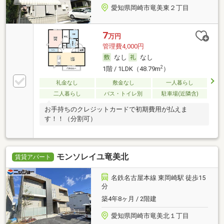
愛知県岡崎市竜美東２丁目
7
万円
管理費4,000円
なし
なし
2
1階 / 1LDK（48.79m
）
礼金なし
敷金なし
一人暮らし
二人暮らし
バス・トイレ別
駐車場(近隣含)
お手持ちのクレジットカードで初期費用が払えま
す！！（分割可）
モンソレイユ竜美北
賃貸アパート
名鉄名古屋本線 東岡崎駅 徒歩15
分
築4年8ヶ月 / 2階建
愛知県岡崎市竜美北１丁目