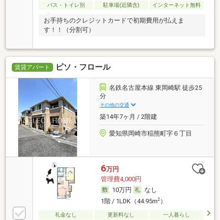
バス・トイレ別
駐車場(近隣含)
インターネット無料
お手持ちのクレジットカードで初期費用が払えま
す！！（分割可）
ピソ・フロール
賃貸アパート
名鉄名古屋本線 東岡崎駅 徒歩25
分
その他の交通
築14年7ヶ月 / 2階建
愛知県岡崎市稲熊町字６丁目
6
万円
管理費4,000円
10万円
なし
2
1階 / 1LDK（44.95m
）
礼金なし
更新料なし
一人暮らし