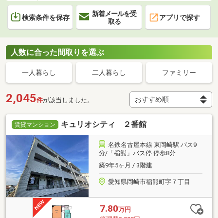
新着メールを受
検索条件を保存
アプリで探す
取る
人数に合った間取りを選ぶ
一人暮らし
二人暮らし
ファミリー
2,045
件
が該当しました。
キュリオシティ ２番館
賃貸マンション
名鉄名古屋本線 東岡崎駅 バス9
分/「稲熊」バス停 停歩8分
築9年5ヶ月 / 3階建
愛知県岡崎市稲熊町字７丁目
7.80
万円