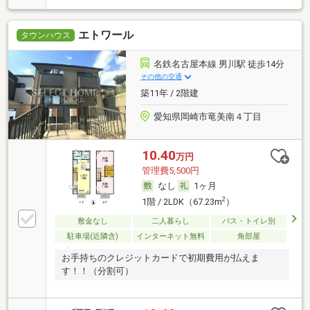
エトワール
タウンハウス
名鉄名古屋本線 男川駅 徒歩14分
その他の交通
築11年 / 2階建
愛知県岡崎市竜美南４丁目
10.40
万円
管理費5,500円
なし
1ヶ月
2
1階 / 2LDK（67.23m
）
敷金なし
二人暮らし
バス・トイレ別
駐車場(近隣含)
インターネット無料
角部屋
お手持ちのクレジットカードで初期費用が払えま
す！！（分割可）