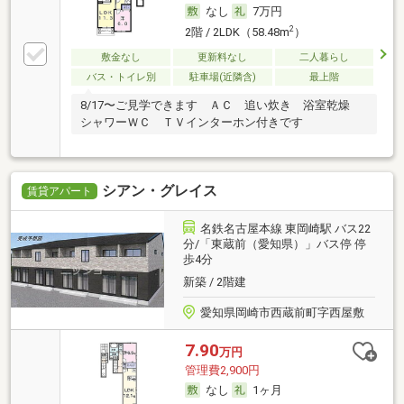
なし
7万円
2
2階 / 2LDK（58.48m
）
敷金なし
更新料なし
二人暮らし
バス・トイレ別
駐車場(近隣含)
最上階
8/17〜ご見学できます ＡＣ 追い炊き 浴室乾燥
シャワーＷＣ ＴＶインターホン付きです
シアン・グレイス
賃貸アパート
名鉄名古屋本線 東岡崎駅 バス22
分/「東蔵前（愛知県）」バス停 停
歩4分
新築 / 2階建
愛知県岡崎市西蔵前町字西屋敷
7.90
万円
管理費2,900円
なし
1ヶ月