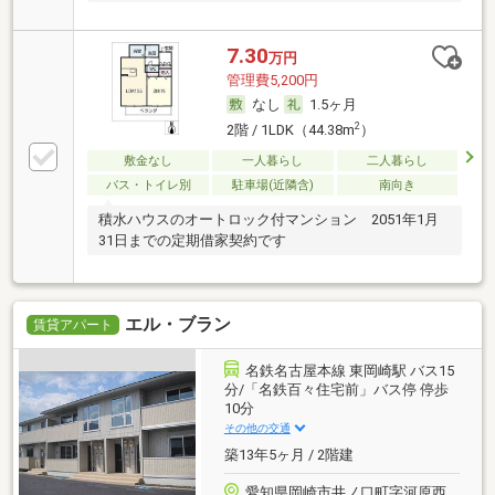
7.30
万円
管理費5,200円
なし
1.5ヶ月
2
2階 / 1LDK（44.38m
）
敷金なし
一人暮らし
二人暮らし
バス・トイレ別
駐車場(近隣含)
南向き
積水ハウスのオートロック付マンション 2051年1月
31日までの定期借家契約です
エル・ブラン
賃貸アパート
名鉄名古屋本線 東岡崎駅 バス15
分/「名鉄百々住宅前」バス停 停歩
10分
その他の交通
築13年5ヶ月 / 2階建
愛知県岡崎市井ノ口町字河原西