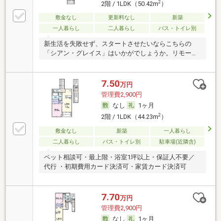
2
2階 / 1LDK（50.42m
）
敷金なし
更新料なし
新築
一人暮らし
二人暮らし
バス・トイレ別
新生活を失敗せず、スタートさせたいならこちらの
「シアン・グレイス」はいかがでしょうか。リモート
ワーク
7.50
万円
管理費2,900円
なし
1ヶ月
2
2階 / 1LDK（44.23m
）
敷金なし
新築
一人暮らし
二人暮らし
バス・トイレ別
駐車場(近隣含)
ペット相談可・最上階・浴室1坪以上・保証人不要／
代行 ・初期費用カード決済可・家賃カード決済可
7.70
万円
管理費2,900円
なし
1ヶ月