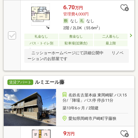
6.70
万円
管理費4,000円
なし
なし
2
2階 / 2LDK（55.6m
）
礼金なし
敷金なし
二人暮らし
バス・トイレ別
駐車場(近隣含)
最上階
ニッショーホームページにて詳細公開中 リノベ
ーションのお部屋です
ルミエール藤
賃貸アパート
名鉄名古屋本線 東岡崎駅 バス15
分/「陣場」バス停 停歩11分
築13年6ヶ月 / 2階建
愛知県岡崎市戸崎町字藤狭
9
万円