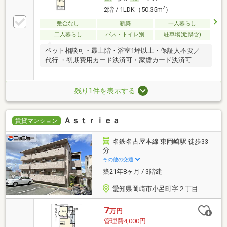
2
2階 / 1LDK（50.35m
）
敷金なし
新築
一人暮らし
二人暮らし
バス・トイレ別
駐車場(近隣含)
ペット相談可・最上階・浴室1坪以上・保証人不要／
代行 ・初期費用カード決済可・家賃カード決済可
残り1件を表示する
Ａｓｔｒｉｅａ
賃貸マンション
名鉄名古屋本線 東岡崎駅 徒歩33
分
その他の交通
築21年8ヶ月 / 3階建
愛知県岡崎市小呂町字２丁目
7
万円
管理費4,000円