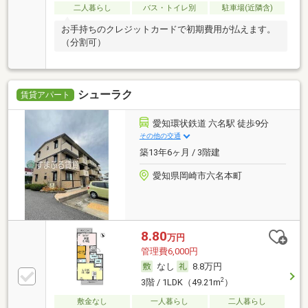
二人暮らし
バス・トイレ別
駐車場(近隣含)
お手持ちのクレジットカードで初期費用が払えます。
（分割可）
シューラク
賃貸アパート
愛知環状鉄道 六名駅 徒歩9分
その他の交通
築13年6ヶ月 / 3階建
愛知県岡崎市六名本町
8.80
万円
管理費6,000円
なし
8.8万円
2
3階 / 1LDK（49.21m
）
敷金なし
一人暮らし
二人暮らし