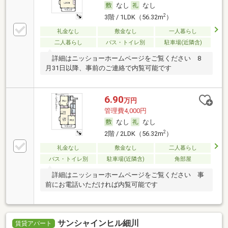
なし
なし
2
3階 / 1LDK（56.32m
）
礼金なし
敷金なし
一人暮らし
二人暮らし
バス・トイレ別
駐車場(近隣含)
詳細はニッショーホームページをご覧ください 8
月31日以降、事前のご連絡で内覧可能です
6.90
万円
管理費4,000円
なし
なし
2
2階 / 2LDK（56.32m
）
礼金なし
敷金なし
二人暮らし
バス・トイレ別
駐車場(近隣含)
角部屋
詳細はニッショーホームページをご覧ください 事
前にお電話いただければ内覧可能です
サンシャインヒル細川
賃貸アパート