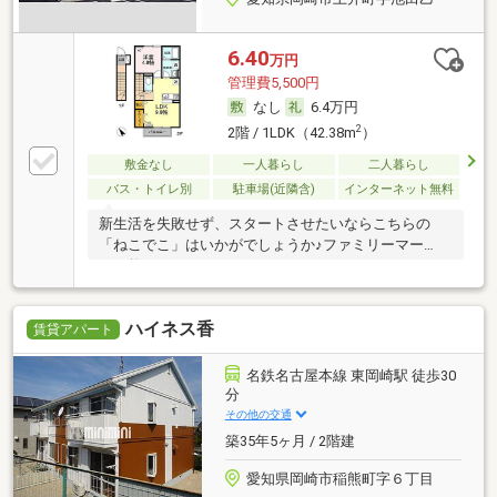
6.40
万円
管理費5,500円
なし
6.4万円
2
2階 / 1LDK（42.38m
）
敷金なし
一人暮らし
二人暮らし
バス・トイレ別
駐車場(近隣含)
インターネット無料
新生活を失敗せず、スタートさせたいならこちらの
「ねこでこ」はいかがでしょうか♪ファミリーマー
ト 牧
ハイネス香
賃貸アパート
名鉄名古屋本線 東岡崎駅 徒歩30
分
その他の交通
築35年5ヶ月 / 2階建
愛知県岡崎市稲熊町字６丁目