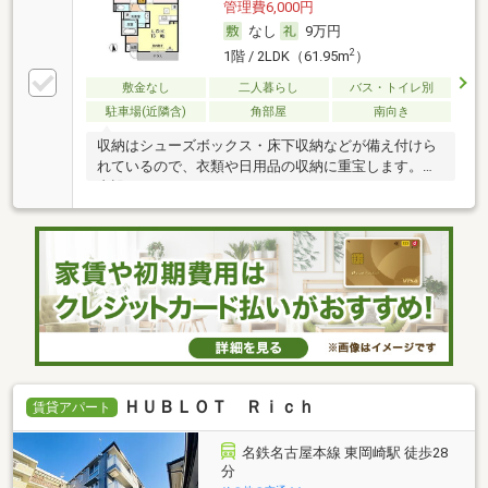
管理費6,000円
なし
9万円
2
1階 / 2LDK（61.95m
）
敷金なし
二人暮らし
バス・トイレ別
駐車場(近隣含)
角部屋
南向き
収納はシューズボックス・床下収納などが備え付けら
れているので、衣類や日用品の収納に重宝します。室
内設
ＨＵＢＬＯＴ Ｒｉｃｈ
賃貸アパート
名鉄名古屋本線 東岡崎駅 徒歩28
分