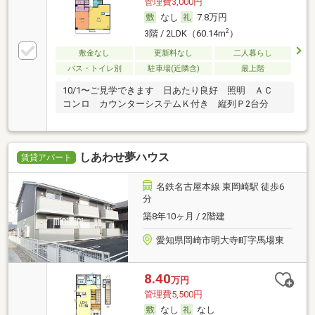
管理費3,000円
なし
7.8万円
2
3階 / 2LDK（60.14m
）
敷金なし
更新料なし
二人暮らし
バス・トイレ別
駐車場(近隣含)
最上階
10/1〜ご見学できます 日あたり良好 照明 ＡＣ
コンロ カウンターシステムＫ付き 縦列Ｐ2台分
しあわせ夢ハウス
賃貸アパート
名鉄名古屋本線 東岡崎駅 徒歩6
分
築8年10ヶ月 / 2階建
愛知県岡崎市明大寺町字馬場東
8.40
万円
管理費5,500円
なし
なし