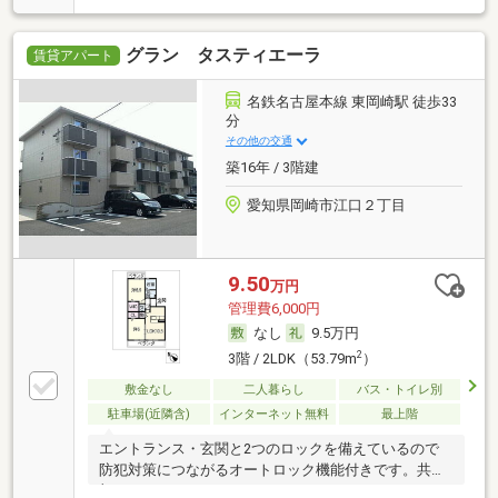
グラン タスティエーラ
賃貸アパート
名鉄名古屋本線 東岡崎駅 徒歩33
分
その他の交通
築16年 / 3階建
愛知県岡崎市江口２丁目
9.50
万円
管理費6,000円
なし
9.5万円
2
3階 / 2LDK（53.79m
）
敷金なし
二人暮らし
バス・トイレ別
駐車場(近隣含)
インターネット無料
最上階
エントランス・玄関と2つのロックを備えているので
防犯対策につながるオートロック機能付きです。共用
部