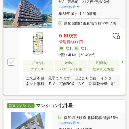
分/「東蔵前」バス停 停歩13分
その他の交通
築23年10ヶ月 / 10階建
愛知県岡崎市真福寺町字中ノ坂
6.80
万円
管理費6,000円
なし
なし
2
2階 / 4LDK（68.49m
）
礼金なし
敷金なし
更新料なし
ファミリー
バス・トイレ別
駐車場(近隣含)
ご来店不要 見学できます 日当たり良好 インター
ネット無料 ＥＶ 宅配BOX ＡＣ 浴室乾燥機 駐
マンション北斗星
賃貸マンション
愛知環状鉄道 北岡崎駅 徒歩35分
その他の交通