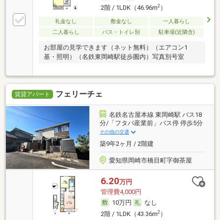
2
2階 / 1LDK（46.96m
）
礼金なし
敷金なし
一人暮らし
二人暮らし
バス・トイレ別
駐車場(近隣含)
お部屋の見学できます（ネット無料）（エアコン1
基・照明）（名鉄東岡崎駅徒歩圏内）写真別号室
フェリーチェ
賃貸アパート
名鉄名古屋本線 東岡崎駅 バス18
分/「フタバ産業前」バス停 停歩5分
その他の交通
築9年2ヶ月 / 2階建
愛知県岡崎市橋目町字御茶屋
6.20
万円
管理費4,000円
10万円
なし
2
2階 / 1LDK（43.36m
）