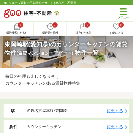
NTTグループ運営の不動産総合サイト goo住宅・不動産
1
0
0
0
最近検索した条件
最近見た物件
保存した条件
お気に入り
東岡崎駅(愛知県)のカウンターキッチンの賃貸
物件
物件一覧
(賃貸マンション・アパート)
毎日の料理も楽しくなりそう
カウンターキッチンのある賃貸物件特集
駅
変更する
名鉄名古屋本線/東岡崎
条件
変更する
カウンターキッチン