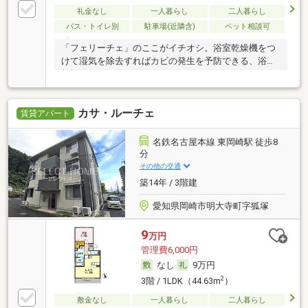
礼金なし
一人暮らし
二人暮らし
バス・トイレ別
駐車場(近隣含)
ペット相談可
「フェリーチェ」のここがイチオシ。浴室乾燥機をつ
けて湿気を除去すればカビの発生を予防できる、浴室
乾燥
カサ・ルーチェ
賃貸アパート
名鉄名古屋本線 東岡崎駅 徒歩8
分
その他の交通
築14年 / 3階建
愛知県岡崎市明大寺町字狐塚
9
万円
管理費6,000円
なし
9万円
2
3階 / 1LDK（44.63m
）
敷金なし
一人暮らし
二人暮らし