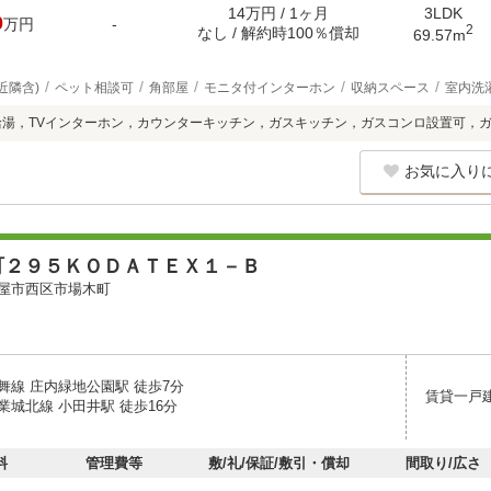
14万円 / 1ヶ月
3LDK
0
万円
-
2
なし / 解約時100％償却
69.57m
近隣含)
ペット相談可
角部屋
モニタ付インターホン
収納スペース
室内洗
給湯，TVインターホン，カウンターキッチン，ガスキッチン，ガスコンロ設置可，
お気に入り
町２９５ＫＯＤＡＴＥＸ１－Ｂ
屋市西区市場木町
舞線 庄内緑地公園駅 徒歩7分
賃貸一戸
業城北線 小田井駅 徒歩16分
料
管理費等
敷/礼/保証/敷引・償却
間取り/広さ