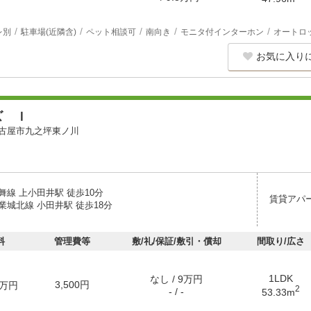
レ別
駐車場(近隣含)
ペット相談可
南向き
モニタ付インターホン
オートロ
お気に入り
ズ Ｉ
古屋市九之坪東ノ川
舞線 上小田井駅 徒歩10分
賃貸アパ
業城北線 小田井駅 徒歩18分
料
管理費等
敷/礼/保証/敷引・償却
間取り/広さ
1LDK
なし / 9万円
3,500円
万円
2
- / -
53.33m