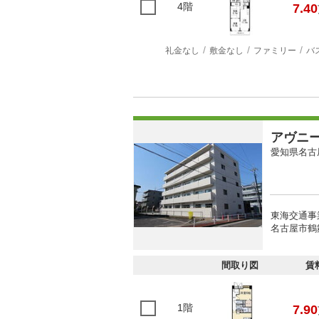
4階
7.40
礼金なし
敷金なし
ファミリー
バ
アヴニ
愛知県名古
東海交通事
名古屋市鶴
間取り図
賃
1階
7.90