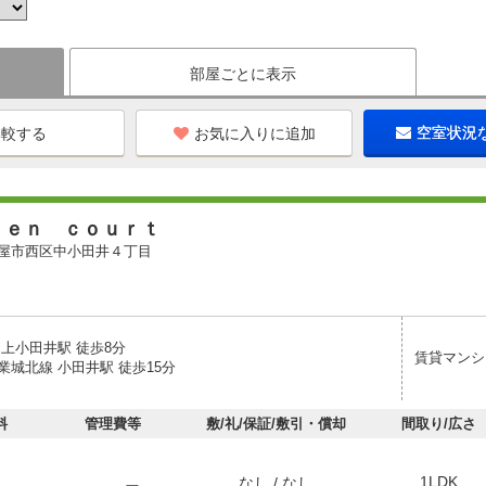
部屋ごとに表示
お気に入りに追加
空室状況
ｂｅｎ ｃｏｕｒｔ
屋市西区中小田井４丁目
 上小田井駅 徒歩8分
賃貸マンシ
業城北線 小田井駅 徒歩15分
料
管理費等
敷/礼/保証/敷引・償却
間取り/広さ
1LDK
なし / なし