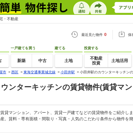
住宅・不動産
0
最近見た物件
保
一戸建てを買う
建てる
投資する
不動産
古
新築
中古
土地
土地活用
投資
屋市
>
西区
>
東海交通事業城北線
>
小田井駅
>
小田井駅のカウンターキッチンの
カウンターキッチンの賃貸物件(賃貸マン
ンの賃貸マンション、アパート、賃貸一戸建てなどの賃貸物件をご紹介し
動産。賃料・専有面積・間取り・写真・人気のこだわり条件から物件を簡