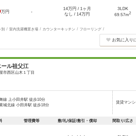
14万円 / 1ヶ月
3LDK
0
万円
-
2
なし / 14万円
69.57m
レ別
室内洗濯機置き場
カウンターキッチン
フローリング
お気に入り
エール祖父江
屋市西区山木１丁目
舞線 上小田井駅 徒歩10分
賃貸マンシ
業城北線 小田井駅 徒歩18分
料
管理費等
敷/礼/保証/敷引・償却
間取り/広さ