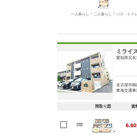
一人暮らし
二人暮らし
バス・トイ
ミライ
愛知県北名
名古屋市鶴
東海交通事
間取り図
賃
3階
6.60