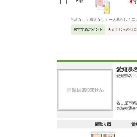
6階
8
万
礼金なし
敷金なし
一人暮らし
二
おすすめポイント
★☆くじらのゼロ
愛知県名
愛知県名古
名古屋市鶴
東海交通事
間取り図
賃