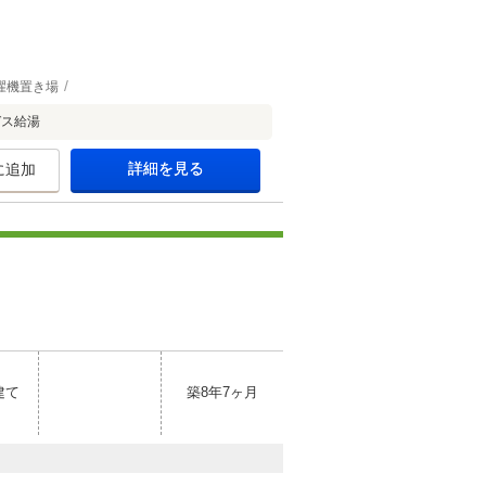
濯機置き場
ガス給湯
詳細を見る
に追加
建て
築8年7ヶ月