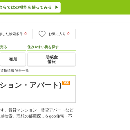
0
0
存した検索条件
お気に入り
売る
住みやすい街を探す
助成金
売却
情報
賃貸情報 物件一覧
ション・アパート)
ます。賃貸マンション・賃貸アパートなど
単検索。理想の部屋探しをgoo住宅・不