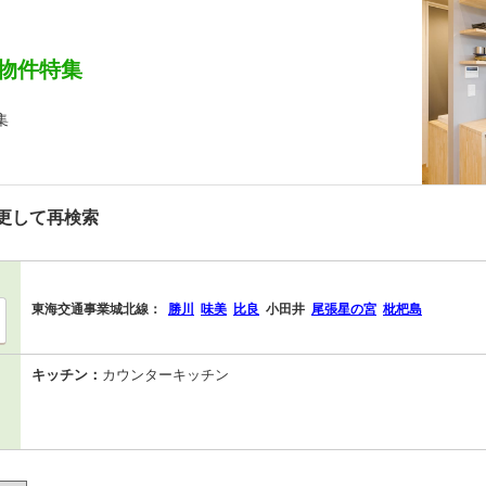
物件特集
集
更して再検索
東海交通事業城北線：
勝川
味美
比良
小田井
尾張星の宮
枇杷島
キッチン：
カウンターキッチン