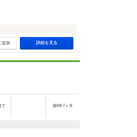
★
詳細を見る
に追加
建て
築8年7ヶ月