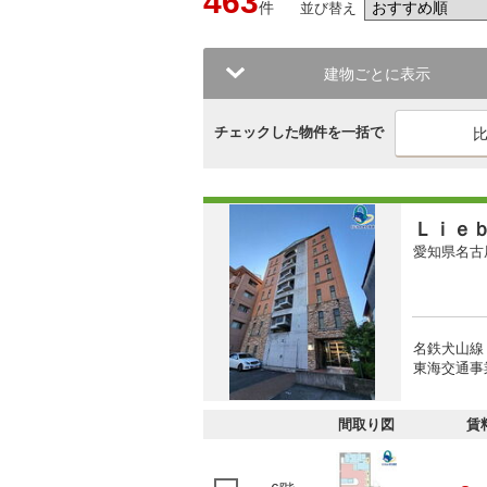
463
件
並び替え
建物ごとに表示
チェックした物件を一括で
Ｌｉｅ
愛知県名古
名鉄犬山線
東海交通事
間取り図
賃