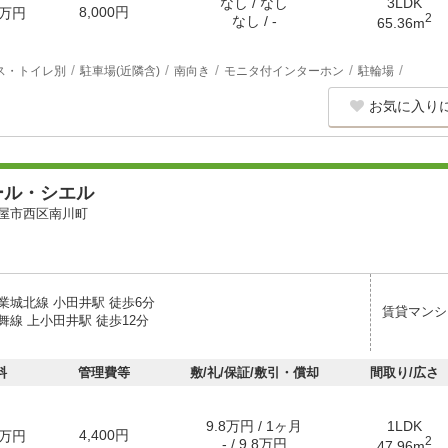
なし / なし
3LDK
8,000円
万円
2
なし / -
65.36m
ス・トイレ別
駐車場(近隣含)
南向き
モニタ付インターホン
駐輪場
お気に入り
ール・シエル
屋市西区南川町
業城北線 小田井駅 徒歩6分
賃貸マンシ
舞線 上小田井駅 徒歩12分
料
管理費等
敷/礼/保証/敷引・償却
間取り/広さ
9.8万円 / 1ヶ月
1LDK
4,400円
万円
2
- / 9.8万円
47.96m