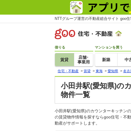
NTTグループ運営の不動産総合サイト goo
借りる
マンションを買う
店舗･
賃貸
新築
中
事業用
住宅・不動産
>
賃貸
>
東海
>
愛知県
>
名古
小田井駅(愛知県)の
物件一覧
小田井駅(愛知県)のカウンターキッチ
の賃貸物件情報を探すならgoo住宅・不
動産がサポートします。