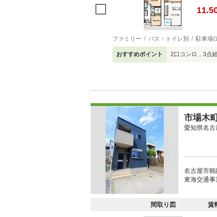
11.5
ファミリー
バス・トイレ別
駐車場(
おすすめポイント
2口コンロ，3点
市場木
愛知県名古
名古屋市鶴
東海交通事
間取り図
賃