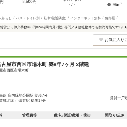
8,500円
円
2
- / -
45.95m
人暮らし
バス・トイレ別
駐車場(近隣含)
インターネット無料
角部屋
賃貸は＼仲介手数料0円×24時間内見×愛知専門／★他社物件でも契約可能です♪☆
お気に入り
古屋市西区市場木町 築8年7ヶ月 2階建
屋市西区市場木町
舞線 庄内緑地公園駅 徒歩7分
賃貸一戸
業城北線 小田井駅 徒歩17分
料
管理費等
敷/礼/保証/敷引・償却
間取り/広さ