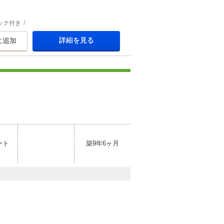
ック付き
詳細を見る
に追加
ート
築9年6ヶ月