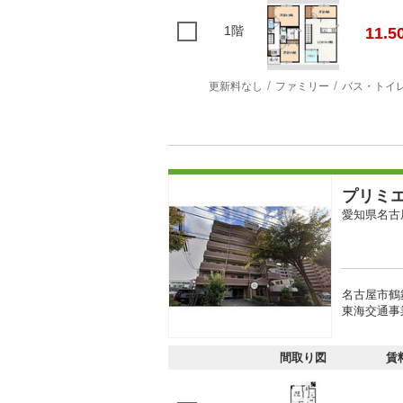
1階
11.5
更新料なし
ファミリー
バス・トイ
プリミ
愛知県名古
名古屋市鶴
東海交通事
間取り図
賃