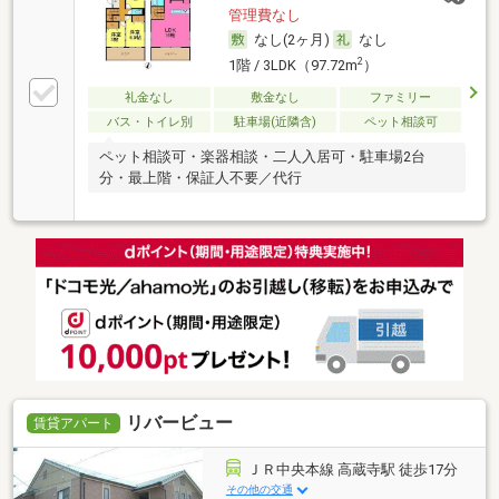
管理費なし
なし(2ヶ月)
なし
2
1階 / 3LDK（97.72m
）
礼金なし
敷金なし
ファミリー
バス・トイレ別
駐車場(近隣含)
ペット相談可
ペット相談可・楽器相談・二人入居可・駐車場2台
分・最上階・保証人不要／代行
リバービュー
賃貸アパート
ＪＲ中央本線 高蔵寺駅 徒歩17分
その他の交通