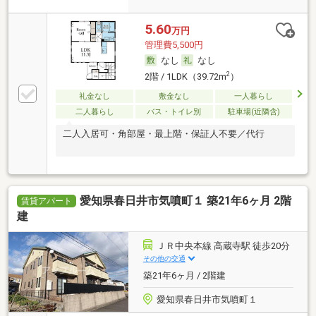
5.60
万円
管理費5,500円
なし
なし
2
2階 / 1LDK（39.72m
）
礼金なし
敷金なし
一人暮らし
二人暮らし
バス・トイレ別
駐車場(近隣含)
二人入居可・角部屋・最上階・保証人不要／代行
愛知県春日井市気噴町１ 築21年6ヶ月 2階
賃貸アパート
建
ＪＲ中央本線 高蔵寺駅 徒歩20分
その他の交通
築21年6ヶ月 / 2階建
愛知県春日井市気噴町１