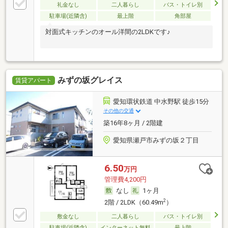
礼金なし
二人暮らし
バス・トイレ別
駐車場(近隣含)
最上階
角部屋
対面式キッチンのオール洋間の2LDKです♪
みずの坂グレイス
賃貸アパート
愛知環状鉄道 中水野駅 徒歩15分
その他の交通
築16年8ヶ月 / 2階建
愛知県瀬戸市みずの坂２丁目
6.50
万円
管理費4,200円
なし
1ヶ月
2
2階 / 2LDK（60.49m
）
敷金なし
二人暮らし
バス・トイレ別
駐車場(近隣含)
インターネット無料
最上階