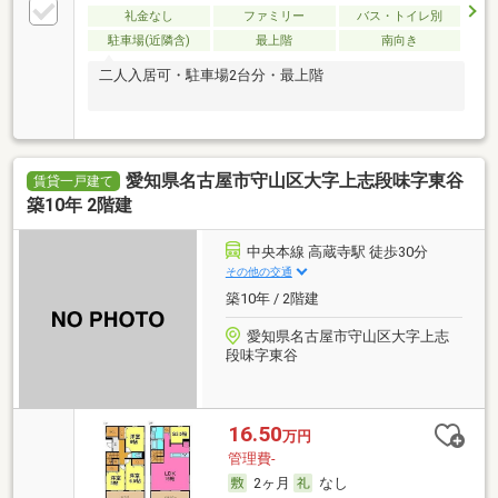
礼金なし
ファミリー
バス・トイレ別
駐車場(近隣含)
最上階
南向き
二人入居可・駐車場2台分・最上階
愛知県名古屋市守山区大字上志段味字東谷
賃貸一戸建て
築10年 2階建
中央本線 高蔵寺駅 徒歩30分
その他の交通
築10年 / 2階建
愛知県名古屋市守山区大字上志
段味字東谷
16.50
万円
管理費-
2ヶ月
なし