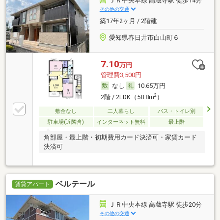
ＪＲ中央本線 高蔵寺駅 徒歩14分
その他の交通
築17年2ヶ月 / 2階建
愛知県春日井市白山町６
7.10
万円
管理費3,500円
なし
10.65万円
2
2階 / 2LDK（58.8m
）
敷金なし
二人暮らし
バス・トイレ別
駐車場(近隣含)
インターネット無料
最上階
角部屋・最上階・初期費用カード決済可・家賃カード
決済可
ベルテール
賃貸アパート
ＪＲ中央本線 高蔵寺駅 徒歩20分
その他の交通