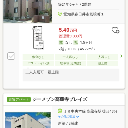
築21年6ヶ月 / 2階建
愛知県春日井市気噴町１
5.40
万円
管理費3,000円
なし
1.5ヶ月
2
2階 / 1LDK（45.77m
）
敷金なし
一人暮らし
二人暮らし
バス・トイレ別
駐車場(近隣含)
最上階
二人入居可・最上階
ジーメゾン高蔵寺ブレイズ
賃貸アパート
ＪＲ中央本線 高蔵寺駅 徒歩13分
その他の交通
新築 / 3階建