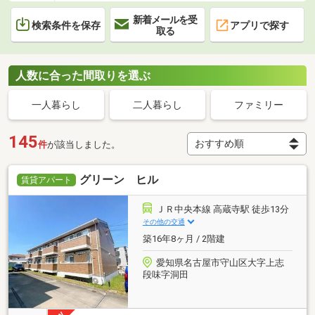
新着メールを受
検索条件を保存
アプリで探す
取る
人数に合った間取りを選ぶ
一人暮らし
二人暮らし
ファミリー
145
件
が該当しました。
グリーン ヒル
賃貸アパート
ＪＲ中央本線 高蔵寺駅 徒歩13分
その他の交通
築16年8ヶ月 / 2階建
愛知県名古屋市守山区大字上志
段味字洞田