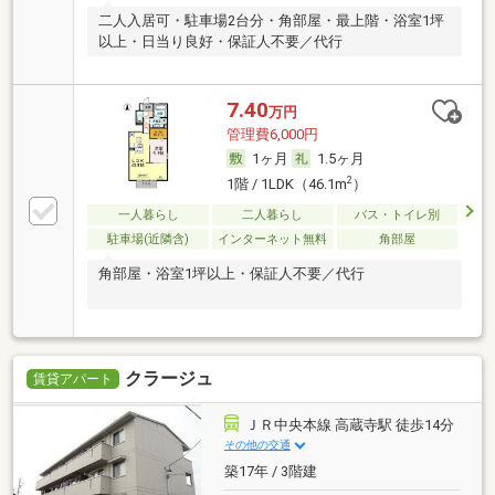
二人入居可・駐車場2台分・角部屋・最上階・浴室1坪
以上・日当り良好・保証人不要／代行
7.40
万円
管理費6,000円
1ヶ月
1.5ヶ月
2
1階 / 1LDK（46.1m
）
一人暮らし
二人暮らし
バス・トイレ別
駐車場(近隣含)
インターネット無料
角部屋
角部屋・浴室1坪以上・保証人不要／代行
クラージュ
賃貸アパート
ＪＲ中央本線 高蔵寺駅 徒歩14分
その他の交通
築17年 / 3階建