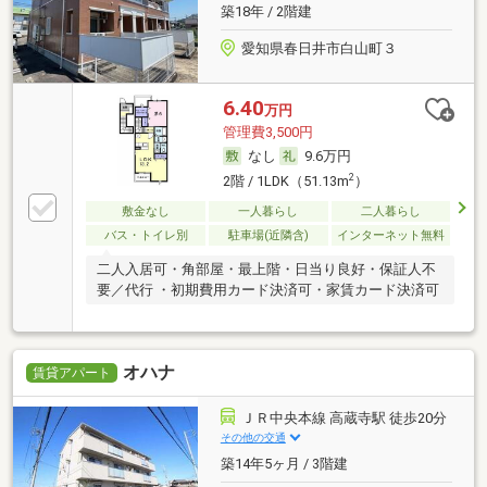
築18年 / 2階建
愛知県春日井市白山町３
6.40
万円
管理費3,500円
なし
9.6万円
2
2階 / 1LDK（51.13m
）
敷金なし
一人暮らし
二人暮らし
バス・トイレ別
駐車場(近隣含)
インターネット無料
二人入居可・角部屋・最上階・日当り良好・保証人不
要／代行 ・初期費用カード決済可・家賃カード決済可
オハナ
賃貸アパート
ＪＲ中央本線 高蔵寺駅 徒歩20分
その他の交通
築14年5ヶ月 / 3階建