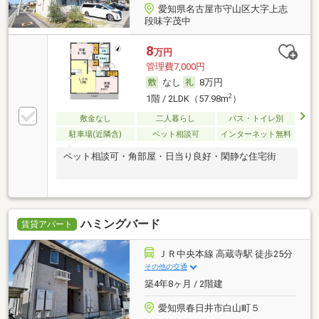
愛知県名古屋市守山区大字上志
段味字茂中
8
万円
管理費7,000円
なし
8万円
2
1階 / 2LDK（57.98m
）
敷金なし
二人暮らし
バス・トイレ別
駐車場(近隣含)
ペット相談可
インターネット無料
ペット相談可・角部屋・日当り良好・閑静な住宅街
ハミングバード
賃貸アパート
ＪＲ中央本線 高蔵寺駅 徒歩25分
その他の交通
築4年8ヶ月 / 2階建
愛知県春日井市白山町５