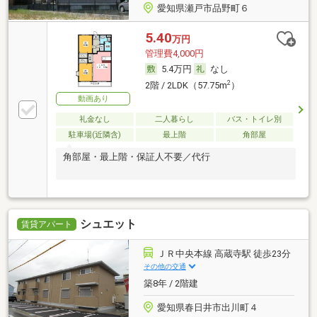
愛知県瀬戸市品野町６
5.40
万円
管理費4,000円
5.4万円
なし
2
2階 / 2LDK（57.75m
）
動画あり
礼金なし
二人暮らし
バス・トイレ別
駐車場(近隣含)
最上階
角部屋
角部屋・最上階・保証人不要／代行
シュエット
賃貸アパート
ＪＲ中央本線 高蔵寺駅 徒歩23分
その他の交通
築8年 / 2階建
愛知県春日井市出川町４