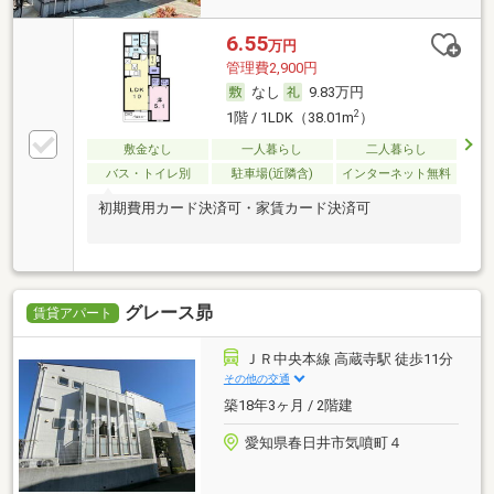
6.55
万円
管理費2,900円
なし
9.83万円
2
1階 / 1LDK（38.01m
）
敷金なし
一人暮らし
二人暮らし
バス・トイレ別
駐車場(近隣含)
インターネット無料
初期費用カード決済可・家賃カード決済可
グレース昴
賃貸アパート
ＪＲ中央本線 高蔵寺駅 徒歩11分
その他の交通
築18年3ヶ月 / 2階建
愛知県春日井市気噴町４