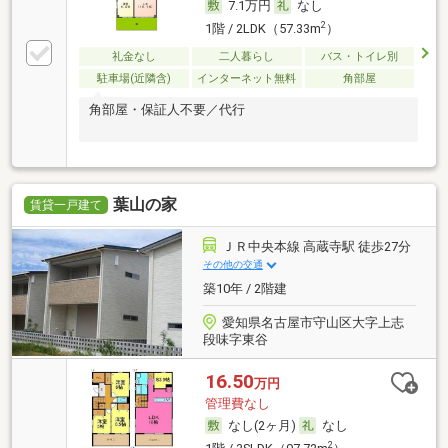
7.1万円
なし
2
1階 / 2LDK（57.33m
）
礼金なし
二人暮らし
バス・トイレ別
駐車場(近隣含)
インターネット無料
角部屋
角部屋・保証人不要／代行
葉山の家
賃貸一戸建て
ＪＲ中央本線 高蔵寺駅 徒歩27分
その他の交通
築10年 / 2階建
愛知県名古屋市守山区大字上志
段味字東谷
16.50
万円
管理費なし
なし(2ヶ月)
なし
2