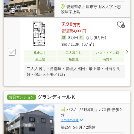
愛知県名古屋市守山区大字上志
段味字上島
7.20
万円
管理費4,000円
8万円
なし(8万円)
2
3階 / 2LDK（57m
）
礼金なし
二人暮らし
バス・トイレ別
最上階
角部屋
南向き
二人入居可・角部屋・管理人巡回・最上階・日当り良
好・保証人不要／代行
グランディールＫ
賃貸マンション
バス/「品野本町」バス停 停歩9
分
その他の交通
築25年5ヶ月 / 2階建