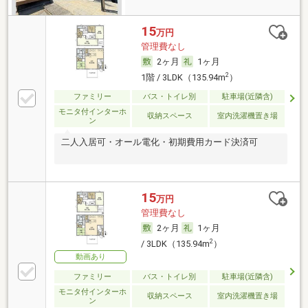
15
万円
管理費なし
2ヶ月
1ヶ月
2
1階 / 3LDK（135.94m
）
ファミリー
バス・トイレ別
駐車場(近隣含)
モニタ付インターホ
収納スペース
室内洗濯機置き場
ン
二人入居可・オール電化・初期費用カード決済可
15
万円
管理費なし
2ヶ月
1ヶ月
2
/ 3LDK（135.94m
）
動画あり
ファミリー
バス・トイレ別
駐車場(近隣含)
モニタ付インターホ
収納スペース
室内洗濯機置き場
ン