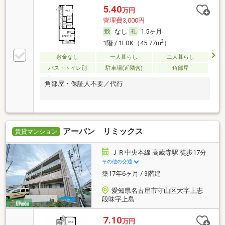
5.40
万円
管理費3,000円
なし
1.5ヶ月
2
1階 / 1LDK（45.77m
）
敷金なし
一人暮らし
二人暮らし
バス・トイレ別
駐車場(近隣含)
角部屋
角部屋・保証人不要／代行
アーバン リミックス
賃貸マンション
ＪＲ中央本線 高蔵寺駅 徒歩17分
その他の交通
築17年6ヶ月 / 3階建
愛知県名古屋市守山区大字上志
段味字上島
7.10
万円