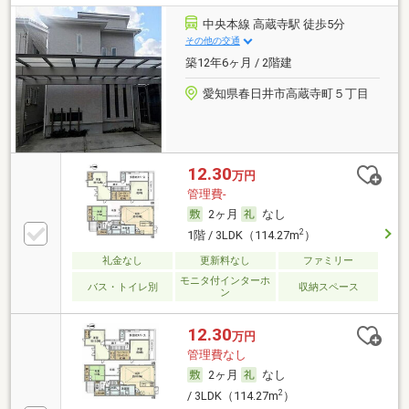
中央本線 高蔵寺駅 徒歩5分
その他の交通
築12年6ヶ月 / 2階建
愛知県春日井市高蔵寺町５丁目
12.30
万円
管理費-
2ヶ月
なし
2
1階 / 3LDK（114.27m
）
礼金なし
更新料なし
ファミリー
モニタ付インターホ
バス・トイレ別
収納スペース
ン
12.30
万円
管理費なし
2ヶ月
なし
2
/ 3LDK（114.27m
）