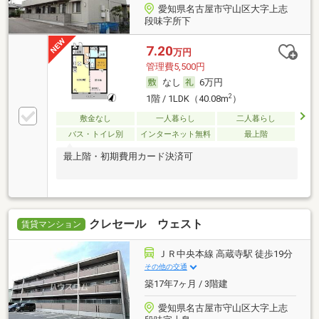
愛知県名古屋市守山区大字上志
段味字所下
7.20
万円
管理費5,500円
なし
6万円
2
1階 / 1LDK（40.08m
）
敷金なし
一人暮らし
二人暮らし
バス・トイレ別
インターネット無料
最上階
最上階・初期費用カード決済可
クレセール ウェスト
賃貸マンション
ＪＲ中央本線 高蔵寺駅 徒歩19分
その他の交通
築17年7ヶ月 / 3階建
愛知県名古屋市守山区大字上志