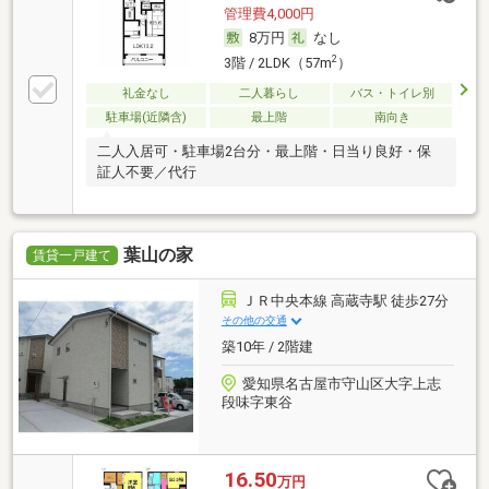
管理費4,000円
8万円
なし
2
3階 / 2LDK（57m
）
礼金なし
二人暮らし
バス・トイレ別
駐車場(近隣含)
最上階
南向き
二人入居可・駐車場2台分・最上階・日当り良好・保
証人不要／代行
葉山の家
賃貸一戸建て
ＪＲ中央本線 高蔵寺駅 徒歩27分
その他の交通
築10年 / 2階建
愛知県名古屋市守山区大字上志
段味字東谷
16.50
万円