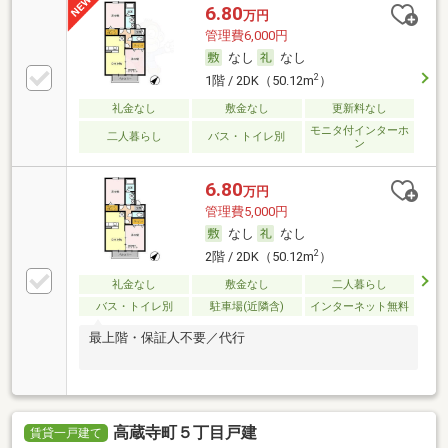
6.80
万円
管理費6,000円
なし
なし
2
1階 / 2DK（50.12m
）
礼金なし
敷金なし
更新料なし
モニタ付インターホ
二人暮らし
バス・トイレ別
ン
6.80
万円
管理費5,000円
なし
なし
2
2階 / 2DK（50.12m
）
礼金なし
敷金なし
二人暮らし
バス・トイレ別
駐車場(近隣含)
インターネット無料
最上階・保証人不要／代行
高蔵寺町５丁目戸建
賃貸一戸建て