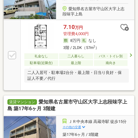
愛知県名古屋市守山区大字上志
段味字上島
7.10
万円
管理費4,000円
8万円
なし
2
3階 / 2LDK（57m
）
礼金なし
二人暮らし
バス・トイレ別
駐車場(近隣含)
最上階
南向き
二人入居可・駐車場2台分・最上階・日当り良好・保
証人不要／代行
愛知県名古屋市守山区大字上志段味字上
賃貸マンション
島 築17年6ヶ月 3階建
ＪＲ中央本線 高蔵寺駅 徒歩15分
その他の交通
築17年6ヶ月 / 3階建