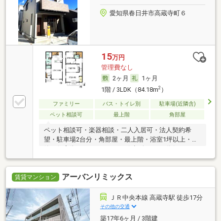
愛知県春日井市高蔵寺町６
15
万円
管理費なし
2ヶ月
1ヶ月
2
1階 / 3LDK（84.18m
）
ファミリー
バス・トイレ別
駐車場(近隣含)
ペット相談可
最上階
角部屋
ペット相談可・楽器相談・二人入居可・法人契約希
望・駐車場2台分・角部屋・最上階・浴室1坪以上・閑
静な住宅街・バリアフリー・保証人不要／代行
アーバンリミックス
賃貸マンション
ＪＲ中央本線 高蔵寺駅 徒歩17分
その他の交通
築17年6ヶ月 / 3階建