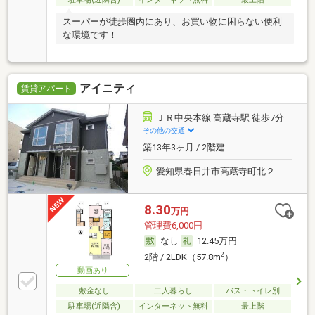
スーパーが徒歩圏内にあり、お買い物に困らない便利
な環境です！
アイニティ
賃貸アパート
ＪＲ中央本線 高蔵寺駅 徒歩7分
その他の交通
築13年3ヶ月 / 2階建
愛知県春日井市高蔵寺町北２
8.30
万円
管理費6,000円
なし
12.45万円
2
2階 / 2LDK（57.8m
）
動画あり
敷金なし
二人暮らし
バス・トイレ別
駐車場(近隣含)
インターネット無料
最上階