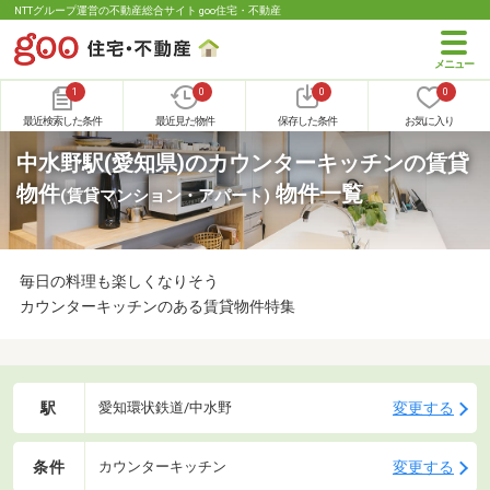
NTTグループ運営の不動産総合サイト goo住宅・不動産
1
0
0
0
最近検索した条件
最近見た物件
保存した条件
お気に入り
中水野駅(愛知県)のカウンターキッチンの賃貸
物件
物件一覧
(賃貸マンション・アパート)
毎日の料理も楽しくなりそう
カウンターキッチンのある賃貸物件特集
駅
変更する
愛知環状鉄道/中水野
条件
変更する
カウンターキッチン