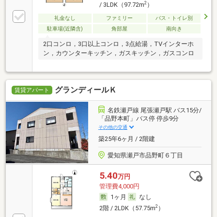
2
/ 3LDK（97.72m
）
礼金なし
ファミリー
バス・トイレ別
駐車場(近隣含)
角部屋
南向き
2口コンロ，3口以上コンロ，3点給湯，TVインターホ
ン，カウンターキッチン，ガスキッチン，ガスコンロ
グランディールＫ
賃貸アパート
名鉄瀬戸線 尾張瀬戸駅 バス15分/
「品野本町」バス停 停歩9分
その他の交通
築25年6ヶ月 / 2階建
愛知県瀬戸市品野町６丁目
5.40
万円
管理費4,000円
1ヶ月
なし
2
2階 / 2LDK（57.75m
）