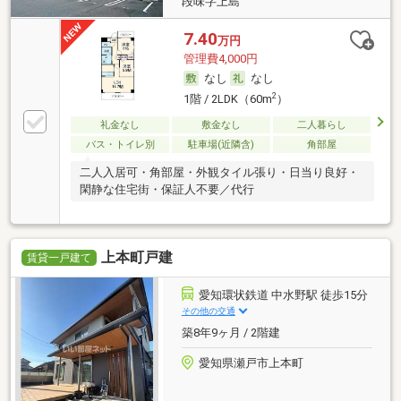
段味字上島
7.40
万円
管理費4,000円
なし
なし
2
1階 / 2LDK（60m
）
礼金なし
敷金なし
二人暮らし
バス・トイレ別
駐車場(近隣含)
角部屋
二人入居可・角部屋・外観タイル張り・日当り良好・
閑静な住宅街・保証人不要／代行
上本町戸建
賃貸一戸建て
愛知環状鉄道 中水野駅 徒歩15分
その他の交通
築8年9ヶ月 / 2階建
愛知県瀬戸市上本町