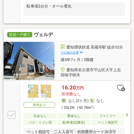
駐車場2台分・オール電化
ヴェルデ
賃貸一戸建て
愛知環状鉄道 高蔵寺駅 徒歩32分
その他の交通
築5年7ヶ月 / 2階建
愛知県名古屋市守山区大字上志
段味字樹木
16.20
万円
管理費なし
なし(2ヶ月)
なし
動画あり
2
/ 3SLDK（92.76m
）
礼金なし
敷金なし
ファミリー
バス・トイレ別
駐車場(近隣含)
ペット相談可
ペット相談可・二人入居可・初期費用カード決済可