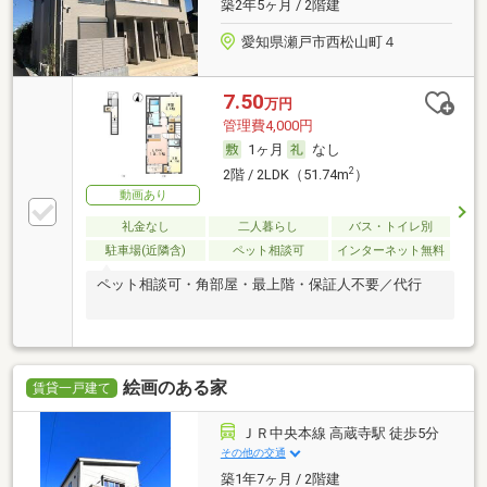
築2年5ヶ月 / 2階建
愛知県瀬戸市西松山町４
7.50
万円
管理費4,000円
1ヶ月
なし
2
2階 / 2LDK（51.74m
）
動画あり
礼金なし
二人暮らし
バス・トイレ別
駐車場(近隣含)
ペット相談可
インターネット無料
ペット相談可・角部屋・最上階・保証人不要／代行
絵画のある家
賃貸一戸建て
ＪＲ中央本線 高蔵寺駅 徒歩5分
その他の交通
築1年7ヶ月 / 2階建