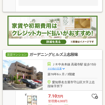
ガーデニングヒルズ上志段味
賃貸マンション
ＪＲ中央本線 高蔵寺駅 徒歩15分
その他の交通
築16年6ヶ月 / 3階建
愛知県名古屋市守山区大字上志
段味字所下
7.10
万円
管理費4,000円