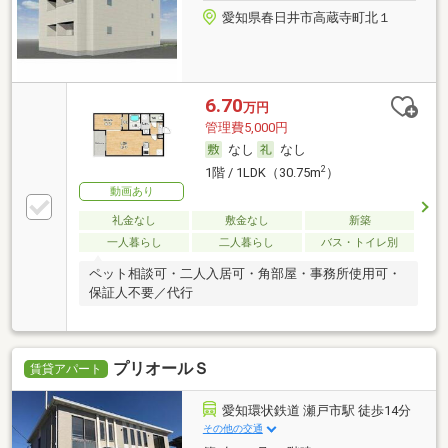
愛知県春日井市高蔵寺町北１
6.70
万円
管理費5,000円
なし
なし
2
1階 / 1LDK（30.75m
）
動画あり
礼金なし
敷金なし
新築
一人暮らし
二人暮らし
バス・トイレ別
ペット相談可・二人入居可・角部屋・事務所使用可・
保証人不要／代行
プリオールＳ
賃貸アパート
愛知環状鉄道 瀬戸市駅 徒歩14分
その他の交通