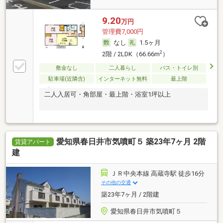
9.20
万円
管理費7,000円
なし
1.5ヶ月
2
2階 / 2LDK（66.66m
）
敷金なし
二人暮らし
バス・トイレ別
駐車場(近隣含)
インターネット無料
最上階
二人入居可・角部屋・最上階・浴室1坪以上
愛知県春日井市気噴町５ 築23年7ヶ月 2階
賃貸アパート
建
ＪＲ中央本線 高蔵寺駅 徒歩16分
その他の交通
築23年7ヶ月 / 2階建
愛知県春日井市気噴町５