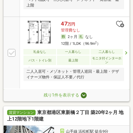
上階
47
万円
管理費なし
2ヶ月
なし
2
12階 / 1LDK（96.9m
）
礼金なし
一人暮らし
二人暮らし
モニタ付インターホ
バス・トイレ別
最上階
ン
二人入居可・メゾネット・管理人巡回・最上階・デザ
イナーズ物件・保証人不要／代行
残り1件を表示する
東京都港区東新橋２丁目 築20年2ヶ月 地
賃貸マンション
上12階地下1階建
山手線 浜松町駅 徒歩9分