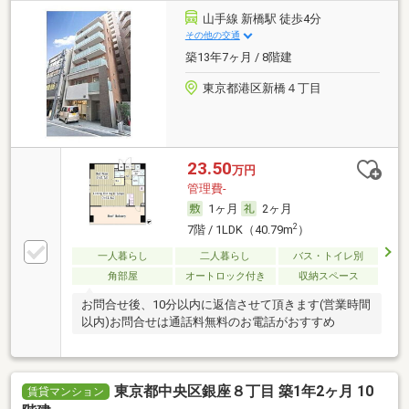
山手線 新橋駅 徒歩4分
その他の交通
築13年7ヶ月 / 8階建
東京都港区新橋４丁目
23.50
万円
管理費-
1ヶ月
2ヶ月
2
7階 / 1LDK（40.79m
）
一人暮らし
二人暮らし
バス・トイレ別
角部屋
オートロック付き
収納スペース
お問合せ後、10分以内に返信させて頂きます(営業時間
以内)お問合せは通話料無料のお電話がおすすめ
東京都中央区銀座８丁目 築1年2ヶ月 10
賃貸マンション