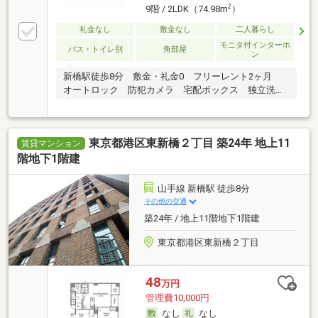
2
9階 / 2LDK（74.98m
）
礼金なし
敷金なし
二人暮らし
モニタ付インターホ
バス・トイレ別
角部屋
ン
新橋駅徒歩8分 敷金・礼金0 フリーレント2ヶ月
オートロック 防犯カメラ 宅配ボックス 独立洗面
台
東京都港区東新橋２丁目 築24年 地上11
賃貸マンション
階地下1階建
山手線 新橋駅 徒歩8分
その他の交通
築24年 / 地上11階地下1階建
東京都港区東新橋２丁目
48
万円
管理費10,000円
なし
なし