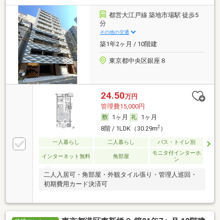
都営大江戸線 築地市場駅 徒歩5
分
その他の交通
築1年2ヶ月 / 10階建
東京都中央区銀座８
24.50
万円
管理費15,000円
1ヶ月
1ヶ月
2
8階 / 1LDK（30.29m
）
一人暮らし
二人暮らし
バス・トイレ別
モニタ付インターホ
インターネット無料
角部屋
ン
二人入居可・角部屋・外観タイル張り・管理人巡回・
初期費用カード決済可