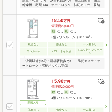
敷金・礼金0ヶ月 汐留駅徒歩5分 独立洗面台 浴室
乾燥機 宅配BOX オートロック 防犯カメラ 収納
18.50
万円
管理費20,000円
なし
なし
2
5階 / ワンルーム（30.16m
）
礼金なし
敷金なし
一人暮らし
モニタ付インターホ
ワンルーム
バス・トイレ別
ン
汐留駅徒歩5分・新橋駅徒歩7分 防犯カメラ・オ
ートロック・宅配ボックス完備
15.90
万円
管理費20,000円
なし
なし
2
4階 / ワンルーム（30.16m
）
動画あり
礼金なし
敷金なし
一人暮らし