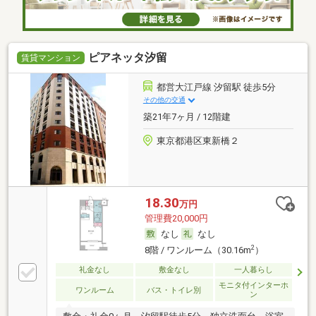
ピアネッタ汐留
賃貸マンション
都営大江戸線 汐留駅 徒歩5分
その他の交通
築21年7ヶ月 / 12階建
東京都港区東新橋２
18.30
万円
管理費20,000円
なし
なし
2
8階 / ワンルーム（30.16m
）
礼金なし
敷金なし
一人暮らし
モニタ付インターホ
ワンルーム
バス・トイレ別
ン