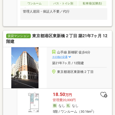
ワンルーム
バス・トイレ別
駐車場(近隣含)
管理人巡回・保証人不要／代行
東京都港区東新橋２丁目 築21年7ヶ月 12
賃貸マンション
階建
山手線 新橋駅 徒歩6分
その他の交通
築21年7ヶ月 / 12階建
東京都港区東新橋２丁目
18.50
万円
管理費20,000円
なし
なし
2
5階 / ワンルーム（30.16m
）