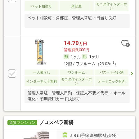
モニタ付インターホ
ペット相談可
角部屋
ン
ペット相談可・角部屋・管理人常駐・日当り良好
14.70
万円
管理費8,000円
1ヶ月
1ヶ月
2
12階 / ワンルーム（29.02m
）
一人暮らし
ワンルーム
バス・トイレ別
モニタ付インターホ
インターネット無料
オートロック付き
ン
管理人常駐・管理人日勤・保証人不要／代行 ・オール
電化・初期費用カード決済可
プロスペラ新橋
賃貸マンション
ＪＲ山手線 新橋駅 徒歩4分