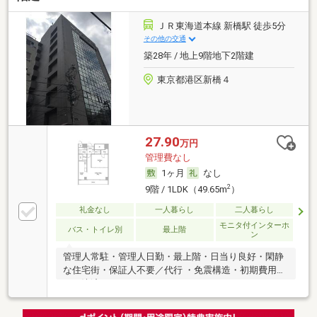
ＪＲ東海道本線 新橋駅 徒歩5分
その他の交通
築28年 / 地上9階地下2階建
東京都港区新橋４
27.90
万円
管理費なし
1ヶ月
なし
2
9階 / 1LDK（49.65m
）
礼金なし
一人暮らし
二人暮らし
モニタ付インターホ
バス・トイレ別
最上階
ン
管理人常駐・管理人日勤・最上階・日当り良好・閑静
な住宅街・保証人不要／代行 ・免震構造・初期費用カ
ード決済可