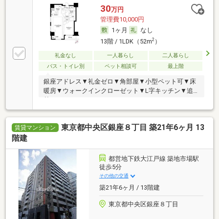
30
万円
管理費10,000円
1ヶ月
なし
2
13階 / 1LDK（52m
）
礼金なし
一人暮らし
二人暮らし
バス・トイレ別
ペット相談可
最上階
銀座アドレス▼礼金ゼロ▼角部屋▼小型ペット可▼床
暖房▼ウォークインクローゼット▼L字キッチン▼追
焚
東京都中央区銀座８丁目 築21年6ヶ月 13
賃貸マンション
階建
都営地下鉄大江戸線 築地市場駅
徒歩5分
その他の交通
築21年6ヶ月 / 13階建
東京都中央区銀座８丁目