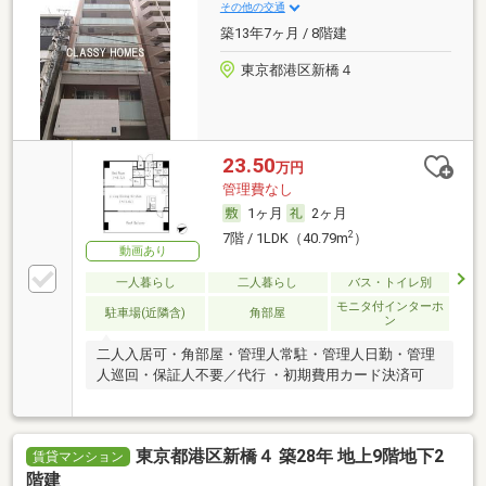
その他の交通
築13年7ヶ月 / 8階建
東京都港区新橋４
23.50
万円
管理費なし
1ヶ月
2ヶ月
2
7階 / 1LDK（40.79m
）
動画あり
一人暮らし
二人暮らし
バス・トイレ別
モニタ付インターホ
駐車場(近隣含)
角部屋
ン
二人入居可・角部屋・管理人常駐・管理人日勤・管理
人巡回・保証人不要／代行 ・初期費用カード決済可
東京都港区新橋４ 築28年 地上9階地下2
賃貸マンション
階建