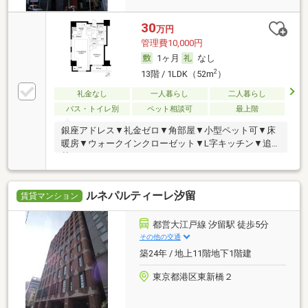
30
万円
管理費10,000円
1ヶ月
なし
2
13階 / 1LDK（52m
）
礼金なし
一人暮らし
二人暮らし
バス・トイレ別
ペット相談可
最上階
銀座アドレス▼礼金ゼロ▼角部屋▼小型ペット可▼床
暖房▼ウォークインクローゼット▼L字キッチン▼追
焚
ルネパルティーレ汐留
賃貸マンション
都営大江戸線 汐留駅 徒歩5分
その他の交通
築24年 / 地上11階地下1階建
東京都港区東新橋２