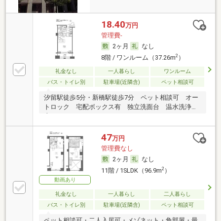
18.40
万円
管理費-
2ヶ月
なし
2
8階 / ワンルーム（37.26m
）
礼金なし
一人暮らし
ワンルーム
バス・トイレ別
駐車場(近隣含)
ペット相談可
汐留駅徒歩5分・新橋駅徒歩7分 ペット相談可 オー
トロック 宅配ボックス有 独立洗面台 温水洗浄便
座
47
万円
管理費なし
2ヶ月
なし
2
11階 / 1SLDK（96.9m
）
動画あり
礼金なし
一人暮らし
二人暮らし
バス・トイレ別
駐車場(近隣含)
ペット相談可
ペット相談可・二人入居可・メゾネット・角部屋・最