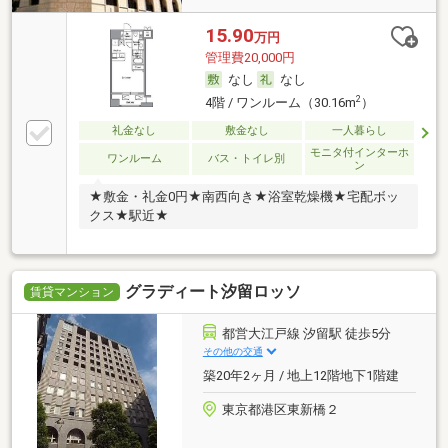
15.90
万円
管理費20,000円
なし
なし
2
4階 / ワンルーム（30.16m
）
礼金なし
敷金なし
一人暮らし
モニタ付インターホ
ワンルーム
バス・トイレ別
ン
★敷金・礼金0円★南西向き★浴室乾燥機★宅配ボッ
クス★駅近★
グラディート汐留ロッソ
賃貸マンション
都営大江戸線 汐留駅 徒歩5分
その他の交通
築20年2ヶ月 / 地上12階地下1階建
東京都港区東新橋２