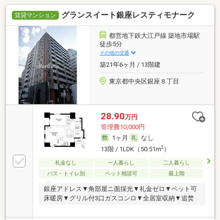
グランスイート銀座レスティモナーク
賃貸マンション
都営地下鉄大江戸線 築地市場駅
徒歩5分
その他の交通
築21年6ヶ月 / 13階建
東京都中央区銀座８丁目
28.90
万円
管理費10,000円
1ヶ月
なし
2
13階 / 1LDK（50.51m
）
礼金なし
一人暮らし
二人暮らし
バス・トイレ別
ペット相談可
最上階
銀座アドレス▼角部屋ニ面採光▼礼金ゼロ▼ペット可
床暖房▼グリル付3口ガスコンロ▼全居室収納▼追焚