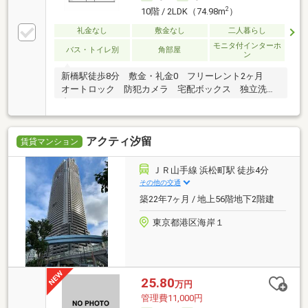
2
10階 / 2LDK（74.98m
）
礼金なし
敷金なし
二人暮らし
モニタ付インターホ
バス・トイレ別
角部屋
ン
新橋駅徒歩8分 敷金・礼金0 フリーレント2ヶ月
オートロック 防犯カメラ 宅配ボックス 独立洗面
台
アクティ汐留
賃貸マンション
ＪＲ山手線 浜松町駅 徒歩4分
その他の交通
築22年7ヶ月 / 地上56階地下2階建
東京都港区海岸１
25.80
万円
管理費11,000円