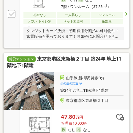
2
7階 / ワンルーム（37.23m
）
礼金なし
一人暮らし
ワンルーム
バス・トイレ別
ペット相談可
角部屋
クレジットカード決済・初期費用分割払い可能物件！
家電販売も承っております！お気軽にお問合せ下さ
い！
東京都港区東新橋２丁目 築24年 地上11
賃貸マンション
階地下1階建
山手線 新橋駅 徒歩8分
その他の交通
築24年 / 地上11階地下1階建
東京都港区東新橋２丁目
47.80
万円
管理費10,000円
なし
なし