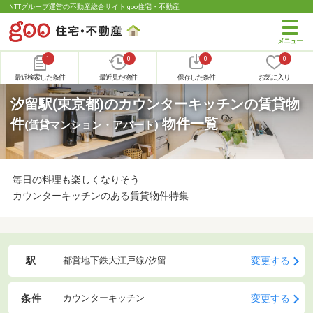
NTTグループ運営の不動産総合サイト goo住宅・不動産
1
0
0
0
最近検索した条件
最近見た物件
保存した条件
お気に入り
汐留駅(東京都)のカウンターキッチンの賃貸物
件
物件一覧
(賃貸マンション・アパート)
毎日の料理も楽しくなりそう
カウンターキッチンのある賃貸物件特集
駅
変更する
都営地下鉄大江戸線/汐留
条件
変更する
カウンターキッチン