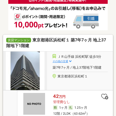
東京都港区浜松町１ 築7年7ヶ月 地上37
賃貸マンション
階地下1階建
ＪＲ山手線 浜松町駅 徒歩5分
その他の交通
築7年7ヶ月 / 地上37階地下1階建
東京都港区浜松町１
42
万円
管理費なし
1ヶ月
1.25ヶ月
2
12階 / 2LDK（63.62m
）