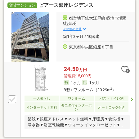
ピアース銀座レジデンス
賃貸マンション
都営地下鉄大江戸線 築地市場駅
徒歩5分
その他の交通
築1年2ヶ月 / 10階建
東京都中央区銀座８丁目
24.50
万円
管理費15,000円
1ヶ月
1ヶ月
2
8階 / ワンルーム（30.29m
）
一人暮らし
ワンルーム
バス・トイレ別
モニタ付インターホ
インターネット無料
オートロック付き
ン
築浅▼銀座アドレス▼ネット無料▼床暖房▼食洗機▼
浄水器▼浴室乾燥機▼ウォークインクローゼット▼追
焚