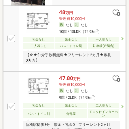
48
万円
管理費10,000円
なし
なし
2
10階 / 1SLDK（74.98m
）
礼金なし
敷金なし
一人暮らし
二人暮らし
バス・トイレ別
駐車場(近隣含)
【☆★仲介手数料無料★フリーレント2カ月★敷礼
0★☆】
47.80
万円
管理費10,000円
なし
なし
2
9階 / 2LDK（74.98m
）
礼金なし
敷金なし
二人暮らし
モニタ付インターホ
バス・トイレ別
角部屋
ン
新橋駅徒歩8分 敷金・礼金0 フリーレント2ヶ月