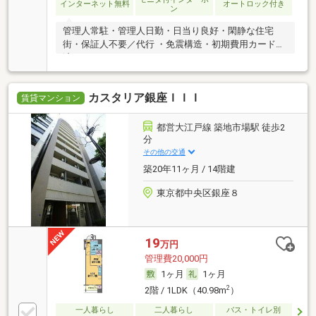
インターネット無料
オートロック付き
ン
管理人常駐・管理人日勤・日当り良好・閑静な住宅
街・保証人不要／代行 ・免震構造・初期費用カード決
済可
カスタリア銀座ＩＩＩ
賃貸マンション
都営大江戸線 築地市場駅 徒歩2
分
その他の交通
築20年11ヶ月 / 14階建
東京都中央区銀座８
19
万円
管理費20,000円
1ヶ月
1ヶ月
2
2階 / 1LDK（40.98m
）
一人暮らし
二人暮らし
バス・トイレ別