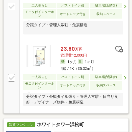
二人暮らし
バス・トイレ別
駐車場(近隣含)
モニタ付インターホ
オートロック付き
収納スペース
ン
分譲タイプ・管理人常駐・免震構造
23.80
万円
管理費12,000円
1ヶ月
1ヶ月
2
4階 / 1K（35.02m
）
一人暮らし
バス・トイレ別
駐車場(近隣含)
モニタ付インターホ
オートロック付き
収納スペース
ン
分譲タイプ・外観タイル張り・管理人常駐・日当り良
好・デザイナーズ物件・免震構造
ホワイトタワー浜松町
賃貸マンション