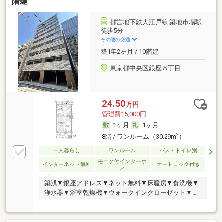
階建
都営地下鉄大江戸線 築地市場駅
徒歩5分
その他の交通
築1年2ヶ月 / 10階建
東京都中央区銀座８丁目
24.50
万円
管理費15,000円
1ヶ月
1ヶ月
2
8階 / ワンルーム（30.29m
）
一人暮らし
ワンルーム
バス・トイレ別
モニタ付インターホ
インターネット無料
オートロック付き
ン
築浅▼銀座アドレス▼ネット無料▼床暖房▼食洗機▼
浄水器▼浴室乾燥機▼ウォークインクローゼット▼追
焚