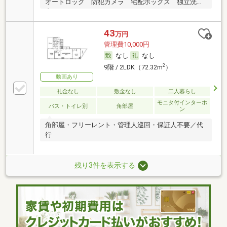
オートロック 防犯カメラ 宅配ボックス 独立洗面
台
43
万円
管理費10,000円
なし
なし
2
9階 / 2LDK（72.32m
）
動画あり
礼金なし
敷金なし
二人暮らし
モニタ付インターホ
バス・トイレ別
角部屋
ン
角部屋・フリーレント・管理人巡回・保証人不要／代
行
残り3件を表示する