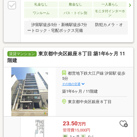
礼金なし
敷金なし
一人暮らし
モニタ付インターホ
ワンルーム
バス・トイレ別
ン
汐留駅徒歩5分・新橋駅徒歩7分 防犯カメラ・オ
ートロック・宅配ボックス完備
東京都中央区銀座８丁目 築1年6ヶ月 11
賃貸マンション
階建
都営地下鉄大江戸線 汐留駅 徒歩
5分
その他の交通
築1年6ヶ月 / 11階建
東京都中央区銀座８丁目
23.50
万円
管理費15,000円
1ヶ月
なし