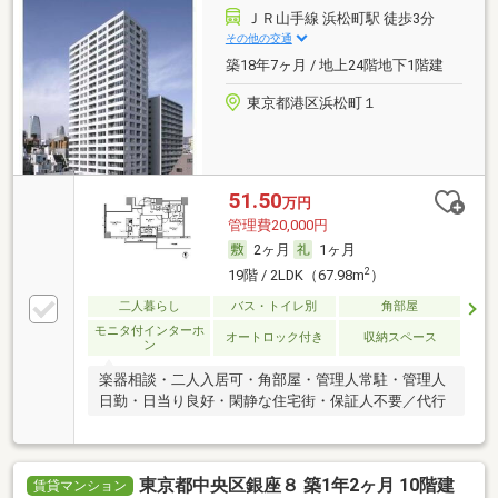
ＪＲ山手線 浜松町駅 徒歩3分
その他の交通
築18年7ヶ月 / 地上24階地下1階建
東京都港区浜松町１
51.50
万円
管理費20,000円
2ヶ月
1ヶ月
2
19階 / 2LDK（67.98m
）
二人暮らし
バス・トイレ別
角部屋
モニタ付インターホ
オートロック付き
収納スペース
ン
楽器相談・二人入居可・角部屋・管理人常駐・管理人
日勤・日当り良好・閑静な住宅街・保証人不要／代行
東京都中央区銀座８ 築1年2ヶ月 10階建
賃貸マンション