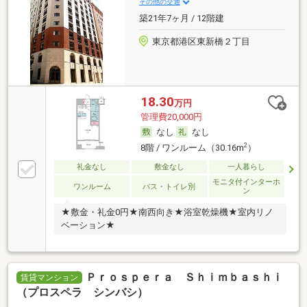
その他の交通
築21年7ヶ月 / 12階建
東京都港区東新橋２丁目
18.30
万円
管理費20,000円
なし
なし
2
8階 / ワンルーム（30.16m
）
礼金なし
敷金なし
一人暮らし
モニタ付インターホ
ワンルーム
バス・トイレ別
ン
★敷金・礼金0円★南西向き★浴室乾燥機★室内リノ
ベーション★
Ｐｒｏｓｐｅｒａ Ｓｈｉｍｂａｓｈｉ
賃貸マンション
（プロスペラ シンバシ）