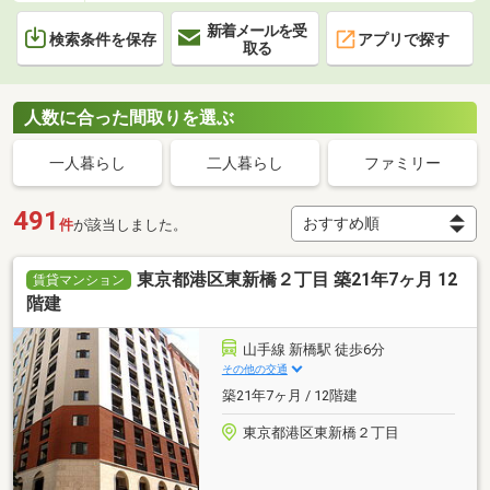
新着メールを受
検索条件を保存
アプリで探す
取る
人数に合った間取りを選ぶ
一人暮らし
二人暮らし
ファミリー
491
件
が該当しました。
東京都港区東新橋２丁目 築21年7ヶ月 12
賃貸マンション
階建
山手線 新橋駅 徒歩6分
その他の交通
築21年7ヶ月 / 12階建
東京都港区東新橋２丁目