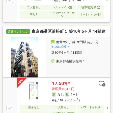
11階 / 2DK（59.39m
）
二人暮らし
バス・トイレ別
駐車場(近隣含)
モニタ付インターホ
南向き
オートロック付き
ン
東京都港区浜松町１ 築10年6ヶ月 14階建
賃貸マンション
都営大江戸線 大門駅 徒歩5分
その他の交通
築10年6ヶ月 / 14階建
東京都港区浜松町１
17.50
万円
管理費10,000円
なし
1ヶ月
2
9階 / 1K（30.25m
）
敷金なし
一人暮らし
バス・トイレ別
モニタ付インターホ