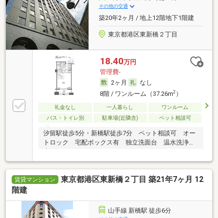
その他の交通
築20年2ヶ月 / 地上12階地下1階建
東京都港区東新橋２丁目
18.40
万円
管理費-
2ヶ月
なし
2
8階 / ワンルーム（37.26m
）
礼金なし
一人暮らし
ワンルーム
バス・トイレ別
駐車場(近隣含)
ペット相談可
汐留駅徒歩5分・新橋駅徒歩7分 ペット相談可 オー
トロック 宅配ボックス有 独立洗面台 温水洗浄便
座
東京都港区東新橋２丁目 築21年7ヶ月 12
賃貸マンション
階建
山手線 新橋駅 徒歩6分