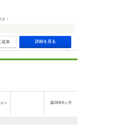
付き
詳細を見る
に追加
ョン
築26年6ヶ月