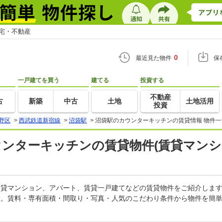
住宅・不動産
0
最近見た物件
保
一戸建てを買う
建てる
投資する
不動産
古
新築
中古
土地
土地活用
投資
野区
>
西武鉄道新宿線
>
沼袋駅
>
沼袋駅のカウンターキッチンの賃貸情報 物件一
ウンターキッチンの賃貸物件(賃貸マンシ
の賃貸マンション、アパート、賃貸一戸建てなどの賃貸物件をご紹介しま
産。賃料・専有面積・間取り・写真・人気のこだわり条件から物件を簡単