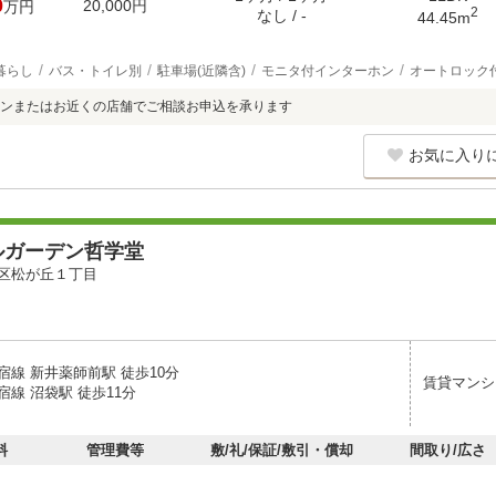
0
20,000円
万円
2
なし / -
44.45m
暮らし
バス・トイレ別
駐車場(近隣含)
モニタ付インターホン
オートロック
ンまたはお近くの店舗でご相談お申込を承ります
お気に入り
ルガーデン哲学堂
区松が丘１丁目
宿線 新井薬師前駅 徒歩10分
賃貸マンシ
線 沼袋駅 徒歩11分
料
管理費等
敷/礼/保証/敷引・償却
間取り/広さ