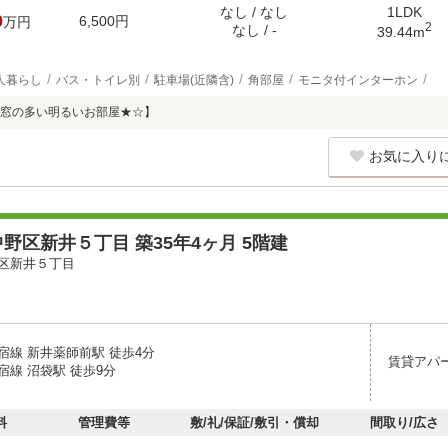
なし / なし
1LDK
0
6,500円
万円
2
なし / -
39.44m
人暮らし
バス・トイレ別
駐車場(近隣含)
角部屋
モニタ付インターホン
窓の多い明るいお部屋★☆】
お気に入り
野区新井５丁目 築35年4ヶ月 5階建
区新井５丁目
宿線 新井薬師前駅 徒歩4分
賃貸アパ
宿線 沼袋駅 徒歩9分
料
管理費等
敷/礼/保証/敷引・償却
間取り/広さ