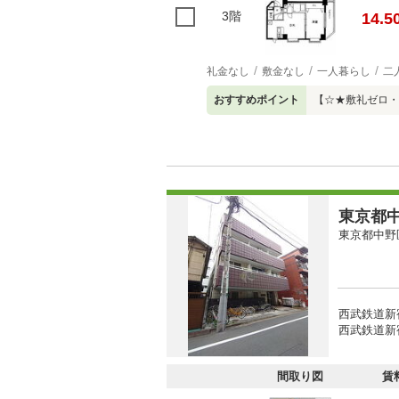
3階
14.5
礼金なし
敷金なし
一人暮らし
二
おすすめポイント
【☆★敷礼ゼロ・
東京都中
東京都中野
西武鉄道新
西武鉄道新
間取り図
賃