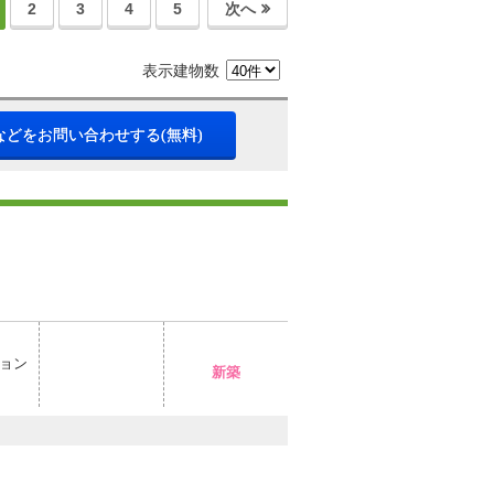
2
3
4
5
次へ
表示建物数
などをお問い合わせする(無料)
ョン
新築