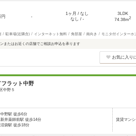
1ヶ月 / なし
3LDK
万円
-
2
なし / -
74.38m
別
駐車場(近隣含)
インターネット無料
角部屋
南向き
モニタ付インターホ
ンまたはお近くの店舗でご相談お申込を承ります
お気に入り
ドフラット中野
区中野５
中野駅 徒歩6分
新井薬師前駅 徒歩14分
賃貸マンシ
沼袋駅 徒歩18分