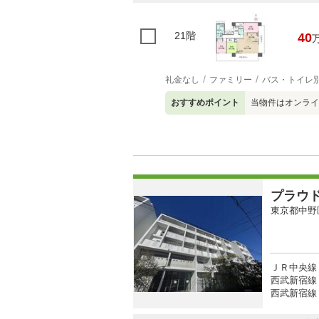
21階
40
礼金なし
ファミリー
バス・トイレ
おすすめポイント
当物件はオンライ
プラウ
東京都中野
ＪＲ中央線 
西武新宿線 
西武新宿線 