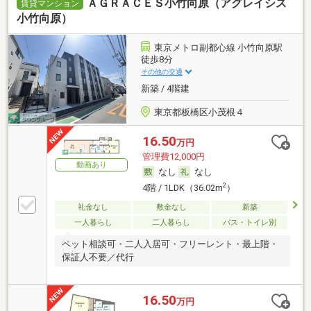
ＡＧＲＡＣＥＳ小竹向原（アグレイシス
賃貸マンション
小竹向原）
東京メトロ副都心線 小竹向原駅
徒歩8分
その他の交通
新築 / 4階建
東京都板橋区小茂根４
16.50
万円
管理費12,000円
動画あり
なし
なし
2
4階 / 1LDK（36.02m
）
礼金なし
敷金なし
新築
一人暮らし
二人暮らし
バス・トイレ別
ペット相談可・二人入居可・フリーレント・最上階・
保証人不要／代行
16.50
万円