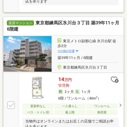
込を承ります
東京都練馬区氷川台３丁目 築39年11ヶ月
賃貸マンション
6階建
東京メトロ副都心線 氷川台駅 徒
歩2分
その他の交通
築39年11ヶ月 / 6階建
東京都練馬区氷川台３丁目
14
万円
管理費-
2ヶ月
1ヶ月
2
6階 / ワンルーム（46m
）
更新料なし
一人暮らし
ワンルーム
バス・トイレ別
最上階
角部屋
当物件はオンラインまたはお近くの店舗でご相談お申
込を承ります