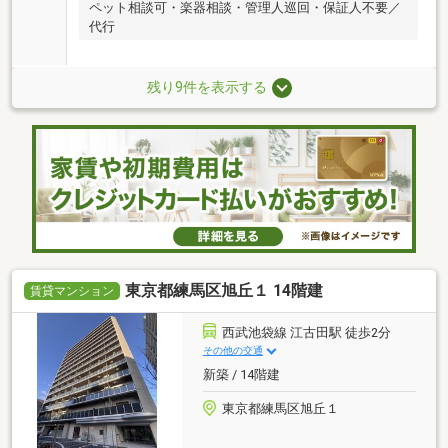
ペット相談可・楽器相談・管理人巡回・保証人不要／
代行
残り9件を表示する
東京都練馬区旭丘１ 14階建
賃貸マンション
西武池袋線 江古田駅 徒歩2分
その他の交通
新築 / 14階建
東京都練馬区旭丘１