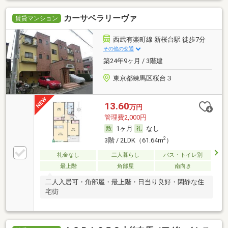
カーサベラリーヴァ
賃貸マンション
西武有楽町線 新桜台駅 徒歩7分
その他の交通
築24年9ヶ月 / 3階建
東京都練馬区桜台３
13.60
万円
管理費2,000円
1ヶ月
なし
2
3階 / 2LDK（61.64m
）
礼金なし
二人暮らし
バス・トイレ別
最上階
角部屋
南向き
二人入居可・角部屋・最上階・日当り良好・閑静な住
宅街