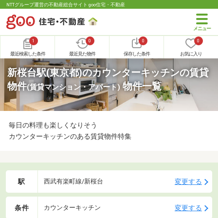
NTTグループ運営の不動産総合サイト goo住宅・不動産
1
0
0
0
最近検索した条件
最近見た物件
保存した条件
お気に入り
新桜台駅(東京都)のカウンターキッチンの賃貸
物件
物件一覧
(賃貸マンション・アパート)
毎日の料理も楽しくなりそう
カウンターキッチンのある賃貸物件特集
駅
変更する
西武有楽町線/新桜台
条件
変更する
カウンターキッチン