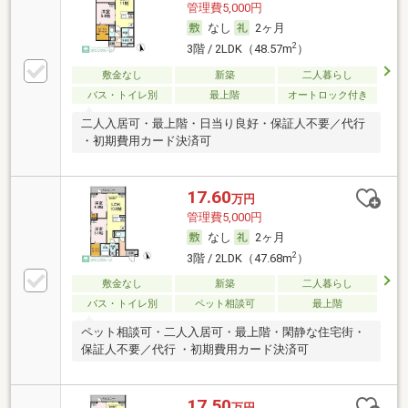
管理費5,000円
なし
2ヶ月
2
3階 / 2LDK（48.57m
）
敷金なし
新築
二人暮らし
バス・トイレ別
最上階
オートロック付き
二人入居可・最上階・日当り良好・保証人不要／代行
・初期費用カード決済可
17.60
万円
管理費5,000円
なし
2ヶ月
2
3階 / 2LDK（47.68m
）
敷金なし
新築
二人暮らし
バス・トイレ別
ペット相談可
最上階
ペット相談可・二人入居可・最上階・閑静な住宅街・
保証人不要／代行 ・初期費用カード決済可
17.50
万円