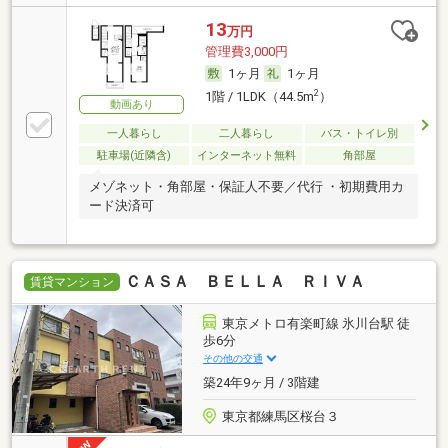
13
万円
管理費3,000円
1ヶ月
1ヶ月
2
1階 / 1LDK（44.5m
）
動画あり
一人暮らし
二人暮らし
バス・トイレ別
駐車場(近隣含)
インターネット無料
角部屋
メゾネット・角部屋・保証人不要／代行 ・初期費用カ
ード決済可
ＣＡＳＡ ＢＥＬＬＡ ＲＩＶＡ
賃貸マンション
東京メトロ有楽町線 氷川台駅 徒
歩6分
その他の交通
築24年9ヶ月 / 3階建
東京都練馬区桜台３