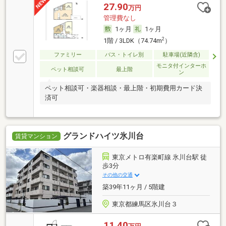
27.90
万円
管理費なし
1ヶ月
1ヶ月
2
1階 / 3LDK（74.74m
）
ファミリー
バス・トイレ別
駐車場(近隣含)
モニタ付インターホ
ペット相談可
最上階
ン
ペット相談可・楽器相談・最上階・初期費用カード決
済可
グランドハイツ氷川台
賃貸マンション
東京メトロ有楽町線 氷川台駅 徒
歩3分
その他の交通
築39年11ヶ月 / 5階建
東京都練馬区氷川台３
11.40