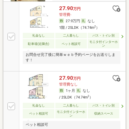
27.90
万円
管理費-
27.9万円
なし
2
1階 / 2SLDK（74.74m
）
礼金なし
二人暮らし
バス・トイレ別
モニタ付インターホ
駐車場(近隣含)
ペット相談可
ン
お問合せ完了後に簡単ｗｅｂ予約ページをお送りしま
す！
27.90
万円
管理費なし
1ヶ月
なし
2
/ 2SLDK（74.74m
）
礼金なし
二人暮らし
バス・トイレ別
モニタ付インターホ
ペット相談可
収納スペース
ン
ペット相談可