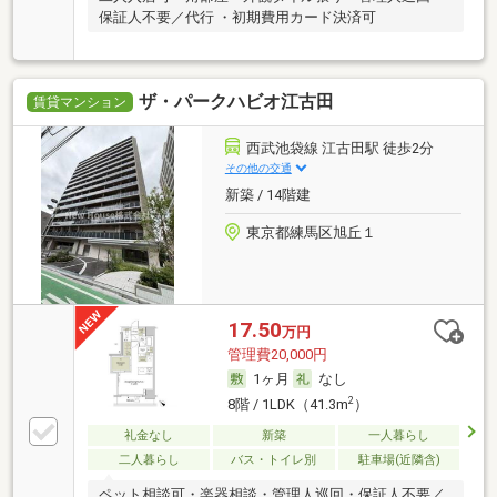
保証人不要／代行 ・初期費用カード決済可
ザ・パークハビオ江古田
賃貸マンション
西武池袋線 江古田駅 徒歩2分
その他の交通
新築 / 14階建
東京都練馬区旭丘１
17.50
万円
管理費20,000円
1ヶ月
なし
2
8階 / 1LDK（41.3m
）
礼金なし
新築
一人暮らし
二人暮らし
バス・トイレ別
駐車場(近隣含)
ペット相談可・楽器相談・管理人巡回・保証人不要／