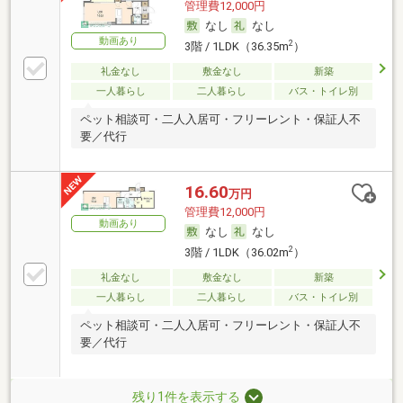
管理費12,000円
なし
なし
動画あり
2
3階 / 1LDK（36.35m
）
礼金なし
敷金なし
新築
一人暮らし
二人暮らし
バス・トイレ別
ペット相談可・二人入居可・フリーレント・保証人不
要／代行
16.60
万円
管理費12,000円
動画あり
なし
なし
2
3階 / 1LDK（36.02m
）
礼金なし
敷金なし
新築
一人暮らし
二人暮らし
バス・トイレ別
ペット相談可・二人入居可・フリーレント・保証人不
要／代行
残り1件を表示する