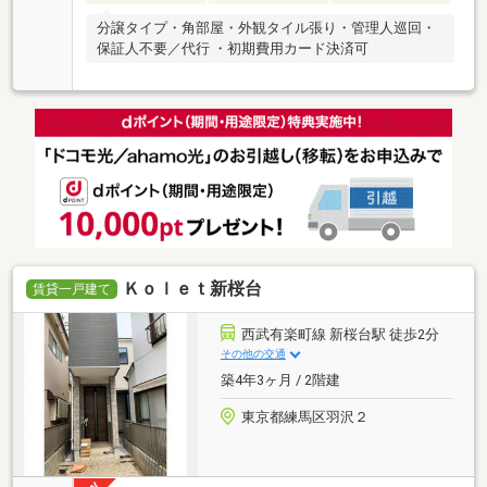
分譲タイプ・角部屋・外観タイル張り・管理人巡回・
保証人不要／代行 ・初期費用カード決済可
Ｋｏｌｅｔ新桜台
賃貸一戸建て
西武有楽町線 新桜台駅 徒歩2分
その他の交通
築4年3ヶ月 / 2階建
東京都練馬区羽沢２