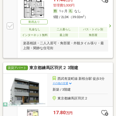
万円
管理費5,000円
1ヶ月
なし
2
5階 / 2LDK（39.02m
）
動画あり
礼金なし
二人暮らし
バス・トイレ別
インターネット無料
最上階
角部屋
楽器相談・二人入居可・角部屋・外観タイル張り・最
上階・閑静な住宅街
東京都練馬区羽沢２ 3階建
賃貸アパート
西武有楽町線 新桜台駅 徒歩3分
その他の交通
新築 / 3階建
東京都練馬区羽沢２
17.80
万円