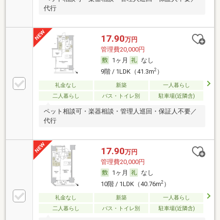
代行
17.90
万円
管理費20,000円
1ヶ月
なし
2
9階 / 1LDK（41.3m
）
礼金なし
新築
一人暮らし
二人暮らし
バス・トイレ別
駐車場(近隣含)
ペット相談可・楽器相談・管理人巡回・保証人不要／
代行
17.90
万円
管理費20,000円
1ヶ月
なし
2
10階 / 1LDK（40.76m
）
礼金なし
新築
一人暮らし
二人暮らし
バス・トイレ別
駐車場(近隣含)