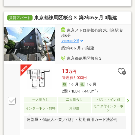
東京都練馬区桜台３ 築2年6ヶ月 3階建
賃貸アパート
東京メトロ副都心線 氷川台駅 徒
歩6分
その他の交通
築2年6ヶ月 / 3階建
東京都練馬区桜台３
13
万円
管理費3,000円
1ヶ月
1ヶ月
2
2階 / 1LDK（44.5m
）
一人暮らし
二人暮らし
バス・トイレ別
モニタ付インターホ
インターネット無料
角部屋
ン
角部屋・保証人不要／代行 ・初期費用カード決済可