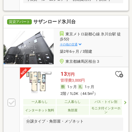
サザンロード氷川台
賃貸アパート
東京メトロ副都心線 氷川台駅 徒
歩5分
その他の交通
築2年6ヶ月 / 3階建
東京都練馬区桜台３
13
万円
管理費3,000円
1ヶ月
1ヶ月
2
2階 / 1LDK（44.5m
）
一人暮らし
二人暮らし
バス・トイレ別
モニタ付インターホ
インターネット無料
角部屋
ン
分譲タイプ・角部屋・メゾネット