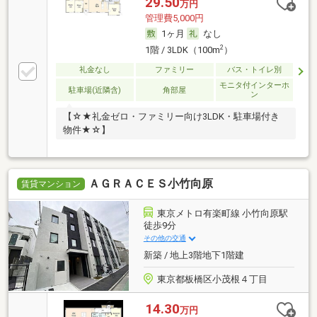
29.50
万円
管理費5,000円
1ヶ月
なし
2
1階 / 3LDK（100m
）
礼金なし
ファミリー
バス・トイレ別
モニタ付インターホ
駐車場(近隣含)
角部屋
ン
【☆★礼金ゼロ・ファミリー向け3LDK・駐車場付き
物件★☆】
ＡＧＲＡＣＥＳ小竹向原
賃貸マンション
東京メトロ有楽町線 小竹向原駅
徒歩9分
その他の交通
新築 / 地上3階地下1階建
東京都板橋区小茂根４丁目
14.30
万円