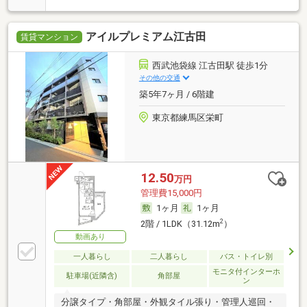
アイルプレミアム江古田
賃貸マンション
西武池袋線 江古田駅 徒歩1分
その他の交通
築5年7ヶ月 / 6階建
東京都練馬区栄町
12.50
万円
管理費15,000円
1ヶ月
1ヶ月
2
2階 / 1LDK（31.12m
）
動画あり
一人暮らし
二人暮らし
バス・トイレ別
モニタ付インターホ
駐車場(近隣含)
角部屋
ン
分譲タイプ・角部屋・外観タイル張り・管理人巡回・