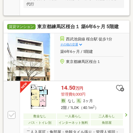
代行
東京都練馬区桜台１ 築6年6ヶ月 5階建
賃貸マンション
西武池袋線 桜台駅 徒歩1分
その他の交通
築6年6ヶ月 / 5階建
東京都練馬区桜台１
14.50
万円
管理費8,000円
なし
2ヶ月
2
2階 / 1LDK（40.1m
）
敷金なし
一人暮らし
二人暮らし
バス・トイレ別
インターネット無料
角部屋
二人入居可・角部屋・外観タイル張り・管理人巡回・