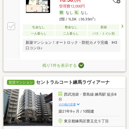
万円
管理費12,000円
なし
なし
2
2階 / 1LDK（36.35m
）
礼金なし
敷金なし
新築
一人暮らし
二人暮らし
バス・トイレ別
新築マンション！オートロック・防犯カメラ完備 IH3
口コンロ♪
残り1件を表示する
セントラルコート練馬ラヴィアーナ
賃貸マンション
西武池袋・豊島線 練馬駅 徒歩8
分
その他の交通
築21年9ヶ月 / 10階建
東京都練馬区豊玉北５丁目