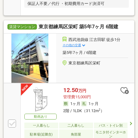
保証人不要／代行 ・初期費用カード決済可
東京都練馬区栄町 築5年7ヶ月 6階建
賃貸マンション
西武池袋線 江古田駅 徒歩1分
その他の交通
築5年7ヶ月 / 6階建
東京都練馬区栄町
12.50
万円
管理費15,000円
1ヶ月
1ヶ月
2
2階 / 1LDK（31.12m
）
動画あり
一人暮らし
二人暮らし
バス・トイレ別
モニタ付インターホ
駐車場(近隣含)
角部屋
ン