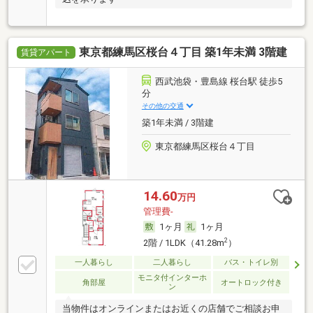
東京都練馬区桜台４丁目 築1年未満 3階建
賃貸アパート
西武池袋・豊島線 桜台駅 徒歩5
分
その他の交通
築1年未満 / 3階建
東京都練馬区桜台４丁目
14.60
万円
管理費-
1ヶ月
1ヶ月
2
2階 / 1LDK（41.28m
）
一人暮らし
二人暮らし
バス・トイレ別
モニタ付インターホ
角部屋
オートロック付き
ン
当物件はオンラインまたはお近くの店舗でご相談お申