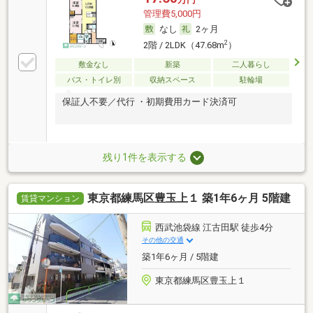
管理費5,000円
なし
2ヶ月
2
2階 / 2LDK（47.68m
）
敷金なし
新築
二人暮らし
バス・トイレ別
収納スペース
駐輪場
保証人不要／代行 ・初期費用カード決済可
残り1件を表示する
東京都練馬区豊玉上１ 築1年6ヶ月 5階建
賃貸マンション
西武池袋線 江古田駅 徒歩4分
その他の交通
築1年6ヶ月 / 5階建
東京都練馬区豊玉上１