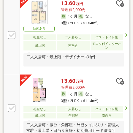
13.60
万円
管理費2,000円
1ヶ月
なし
2
3階 / 2LDK（61.64m
）
動画あり
礼金なし
二人暮らし
バス・トイレ別
モニタ付インターホ
最上階
南向き
ン
二人入居可・最上階・デザイナーズ物件
13.60
万円
管理費2,000円
1ヶ月
なし
2
3階 / 2LDK（61.14m
）
礼金なし
二人暮らし
バス・トイレ別
最上階
角部屋
南向き
二人入居可・振分・角部屋・外観タイル張り・管理人
常駐・最上階・日当り良好・初期費用カード決済可