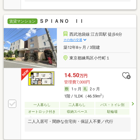
ＳＰＩＡＮＯ ＩＩ
賃貸マンション
西武池袋線 江古田駅 徒歩6分
その他の交通
築12年8ヶ月 / 3階建
東京都練馬区小竹町１
14.50
万円
管理費7,000円
1ヶ月
2ヶ月
2
1階 / 1LDK（46.59m
）
一人暮らし
二人暮らし
バス・トイレ別
オートロック付き
収納スペース
駐輪場
二人入居可・閑静な住宅街・保証人不要／代行