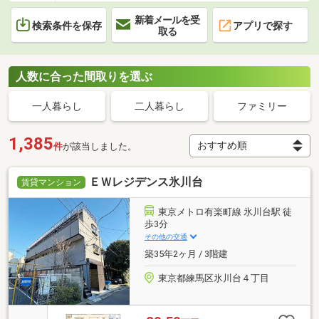
新着メールを受
検索条件を保存
アプリで探す
取る
人数に合った間取りを選ぶ
一人暮らし
二人暮らし
ファミリー
1,385
件
が該当しました。
ＥＷレジデンス氷川台
賃貸マンション
東京メトロ有楽町線 氷川台駅 徒
歩3分
その他の交通
築35年2ヶ月 / 3階建
東京都練馬区氷川台４丁目