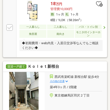
18
万円
管理費10,000円
1ヶ月
1ヶ月
2
8階 / 1LDK（58.26m
）
一人暮らし
二人暮らし
バス・トイレ別
モニタ付インターホ
角部屋
南向き
ン
◆初期費用・web内見・入居日交渉等なんでもご相談
ください◆
Ｋｏｌｅｔ新桜台
賃貸一戸建て
西武有楽町線 新桜台駅 徒歩4分
その他の交通
築4年3ヶ月 / 2階建
東京都練馬区羽沢２丁目