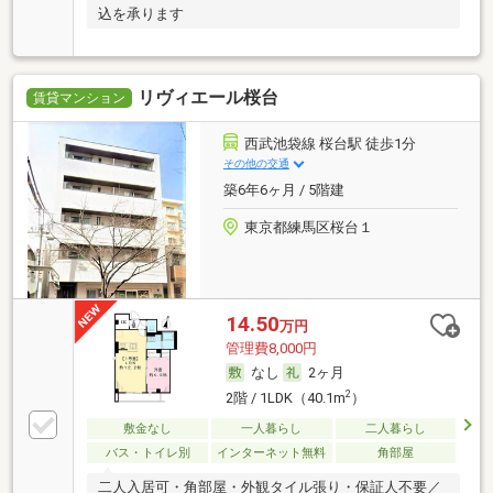
込を承ります
リヴィエール桜台
賃貸マンション
西武池袋線 桜台駅 徒歩1分
その他の交通
築6年6ヶ月 / 5階建
東京都練馬区桜台１
14.50
万円
管理費8,000円
なし
2ヶ月
2
2階 / 1LDK（40.1m
）
敷金なし
一人暮らし
二人暮らし
バス・トイレ別
インターネット無料
角部屋
二人入居可・角部屋・外観タイル張り・保証人不要／