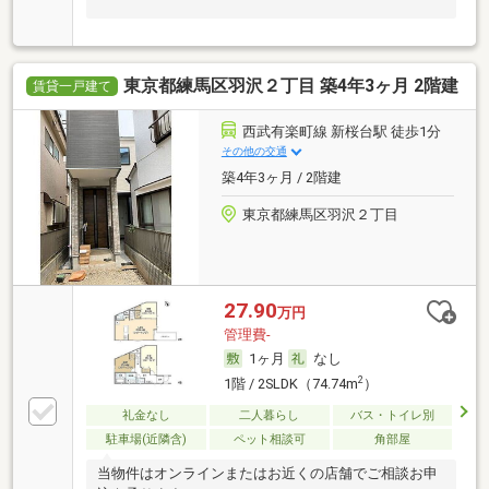
東京都練馬区羽沢２丁目 築4年3ヶ月 2階建
賃貸一戸建て
西武有楽町線 新桜台駅 徒歩1分
その他の交通
築4年3ヶ月 / 2階建
東京都練馬区羽沢２丁目
27.90
万円
管理費-
1ヶ月
なし
2
1階 / 2SLDK（74.74m
）
礼金なし
二人暮らし
バス・トイレ別
駐車場(近隣含)
ペット相談可
角部屋
当物件はオンラインまたはお近くの店舗でご相談お申