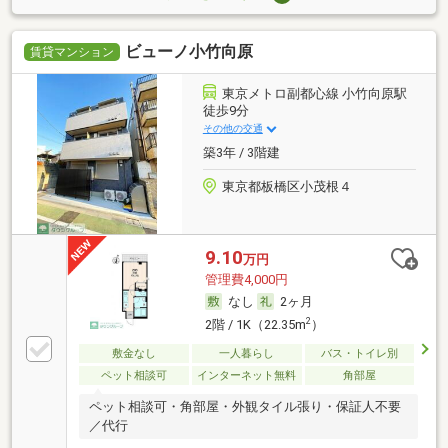
ビューノ小竹向原
賃貸マンション
東京メトロ副都心線 小竹向原駅
徒歩9分
その他の交通
築3年 / 3階建
東京都板橋区小茂根４
9.10
万円
管理費4,000円
なし
2ヶ月
2
2階 / 1K（22.35m
）
敷金なし
一人暮らし
バス・トイレ別
ペット相談可
インターネット無料
角部屋
ペット相談可・角部屋・外観タイル張り・保証人不要
／代行