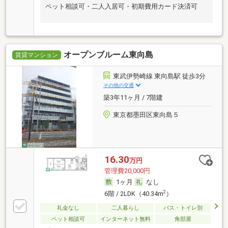
ペット相談可・二人入居可・初期費用カード決済可
オープンブルーム東向島
賃貸マンション
東武伊勢崎線 東向島駅 徒歩3分
その他の交通
築3年11ヶ月 / 7階建
東京都墨田区東向島５
16.30
万円
管理費20,000円
1ヶ月
なし
2
6階 / 2LDK（40.34m
）
礼金なし
二人暮らし
バス・トイレ別
ペット相談可
インターネット無料
角部屋