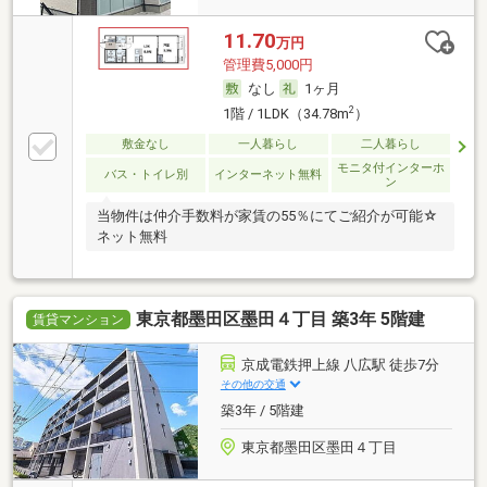
11.70
万円
管理費5,000円
なし
1ヶ月
2
1階 / 1LDK（34.78m
）
敷金なし
一人暮らし
二人暮らし
モニタ付インターホ
バス・トイレ別
インターネット無料
ン
当物件は仲介手数料が家賃の55％にてご紹介が可能☆
ネット無料
東京都墨田区墨田４丁目 築3年 5階建
賃貸マンション
京成電鉄押上線 八広駅 徒歩7分
その他の交通
築3年 / 5階建
東京都墨田区墨田４丁目