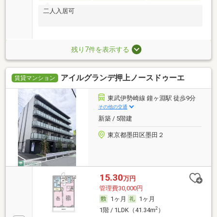
二人入居可
残り7件を表示する
アイルグランデ押上ノースドゥーエ
賃貸マンション
東武伊勢崎線 鐘ヶ淵駅 徒歩9分
その他の交通
新築 / 5階建
東京都墨田区墨田２
15.30
万円
管理費30,000円
1ヶ月
1ヶ月
2
1階 / 1LDK（41.34m
）