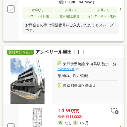
2
1階 / 1LDK（34.78m
）
敷金なし
一人暮らし
二人暮らし
バス・トイレ別
駐車場(近隣含)
インターネット無料
お問合せの際は電話番号をご入力いただくとスムーズ
です。
アンベリール墨田ＩＩＩ
賃貸マンション
東武伊勢崎線 東向島駅 徒歩11分
その他の交通
築2年3ヶ月 / 5階建
東京都墨田区墨田１
14.90
万円
管理費11,000円
なし
1ヶ月