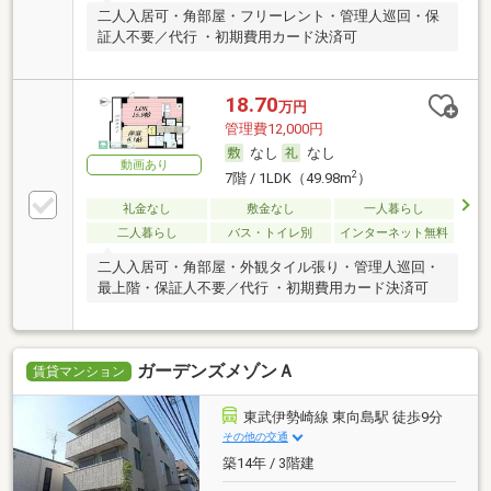
二人入居可・角部屋・フリーレント・管理人巡回・保
証人不要／代行 ・初期費用カード決済可
18.70
万円
管理費12,000円
なし
なし
動画あり
2
7階 / 1LDK（49.98m
）
礼金なし
敷金なし
一人暮らし
二人暮らし
バス・トイレ別
インターネット無料
二人入居可・角部屋・外観タイル張り・管理人巡回・
最上階・保証人不要／代行 ・初期費用カード決済可
ガーデンズメゾンＡ
賃貸マンション
東武伊勢崎線 東向島駅 徒歩9分
その他の交通
築14年 / 3階建