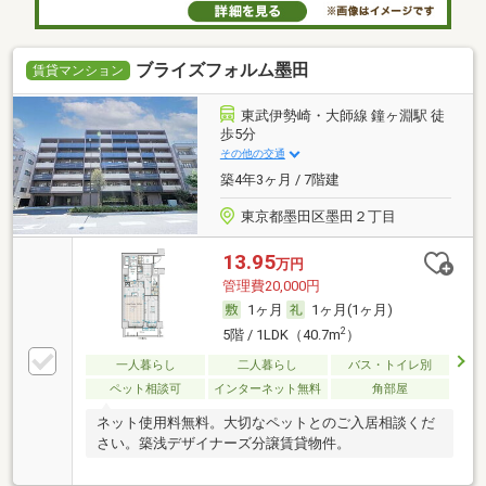
ブライズフォルム墨田
賃貸マンション
東武伊勢崎・大師線 鐘ヶ淵駅 徒
歩5分
その他の交通
築4年3ヶ月 / 7階建
東京都墨田区墨田２丁目
13.95
万円
管理費20,000円
1ヶ月
1ヶ月(1ヶ月)
2
5階 / 1LDK（40.7m
）
一人暮らし
二人暮らし
バス・トイレ別
ペット相談可
インターネット無料
角部屋
ネット使用料無料。大切なペットとのご入居相談くだ
さい。築浅デザイナーズ分譲賃貸物件。