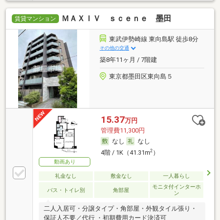
ＭＡＸＩＶ ｓｃｅｎｅ 墨田
賃貸マンション
東武伊勢崎線 東向島駅 徒歩8分
その他の交通
築8年11ヶ月 / 7階建
東京都墨田区東向島５
15.37
万円
管理費11,300円
なし
なし
2
4階 / 1K（41.31m
）
動画あり
礼金なし
敷金なし
一人暮らし
モニタ付インターホ
バス・トイレ別
角部屋
ン
二人入居可・分譲タイプ・角部屋・外観タイル張り・
保証人不要／代行 ・初期費用カード決済可