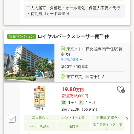
二人入居可・角部屋・オール電化・保証人不要／代行
・初期費用カード決済可
ロイヤルパークスシーサー南千住
賃貸マンション
東京メトロ日比谷線 南千住駅 徒
歩9分
その他の交通
築20年 / 10階建
東京都荒川区南千住３
19.80
万円
管理費15,000円
1ヶ月
1ヶ月
2
2階 / 2LDK（66.9m
）
二人暮らし
バス・トイレ別
駐車場(近隣含)
モニタ付インターホ
ペット相談可
南向き
ン