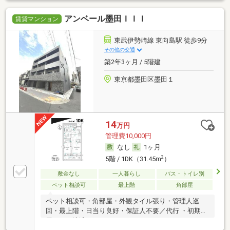
アンベール墨田ＩＩＩ
賃貸マンション
東武伊勢崎線 東向島駅 徒歩9分
その他の交通
築2年3ヶ月 / 5階建
東京都墨田区墨田１
14
万円
管理費10,000円
なし
1ヶ月
2
5階 / 1DK（31.45m
）
敷金なし
一人暮らし
バス・トイレ別
ペット相談可
最上階
角部屋
ペット相談可・角部屋・外観タイル張り・管理人巡
回・最上階・日当り良好・保証人不要／代行 ・初期費
用カード決済可