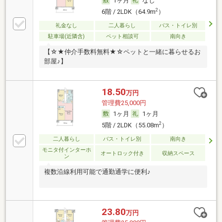
1ヶ月
なし
2
6階 / 2LDK（64.9m
）
礼金なし
二人暮らし
バス・トイレ別
駐車場(近隣含)
ペット相談可
南向き
【☆★仲介手数料無料★☆ペットと一緒に暮らせるお
部屋♪】
18.50
万円
管理費25,000円
1ヶ月
1ヶ月
2
5階 / 2LDK（55.08m
）
二人暮らし
バス・トイレ別
南向き
モニタ付インターホ
オートロック付き
収納スペース
ン
複数沿線利用可能で通勤通学に便利♪
23.80
万円