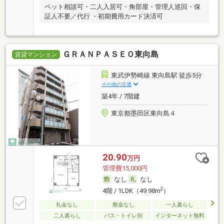
ペット相談可・二人入居可・角部屋・管理人巡回・保
証人不要／代行 ・初期費用カード決済可
ＧＲＡＮＰＡＳＥＯ東向島
賃貸マンション
東武伊勢崎線 東向島駅 徒歩5分
その他の交通
築4年 / 7階建
東京都墨田区東向島４
20.90
万円
管理費15,000円
なし
なし
2
4階 / 1LDK（49.98m
）
礼金なし
敷金なし
一人暮らし
二人暮らし
バス・トイレ別
インターネット無料