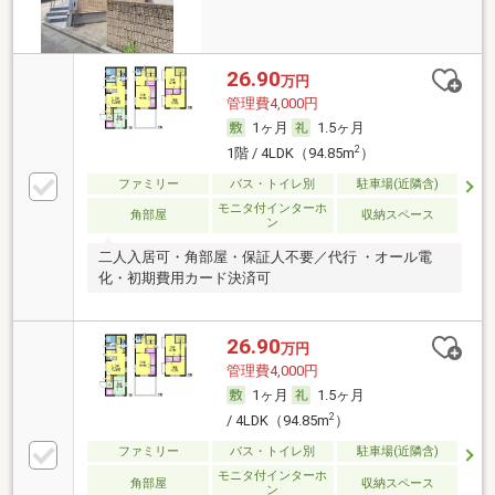
26.90
万円
管理費4,000円
1ヶ月
1.5ヶ月
2
1階 / 4LDK（94.85m
）
ファミリー
バス・トイレ別
駐車場(近隣含)
モニタ付インターホ
角部屋
収納スペース
ン
二人入居可・角部屋・保証人不要／代行 ・オール電
化・初期費用カード決済可
26.90
万円
管理費4,000円
1ヶ月
1.5ヶ月
2
/ 4LDK（94.85m
）
ファミリー
バス・トイレ別
駐車場(近隣含)
モニタ付インターホ
角部屋
収納スペース
ン