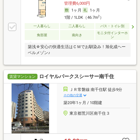
管理費6,000円
1ヶ月
1ヶ月
2
1階 / 1LDK（46.7m
）
一人暮らし
二人暮らし
バス・トイレ別
モニタ付インターホ
角部屋
南向き
ン
築浅☆安心の快適生活はＣＭでお馴染み！旭化成ヘー
ベルメゾン♪
ロイヤルパークスシーサー南千住
賃貸マンション
ＪＲ常磐線 南千住駅 徒歩9分
その他の交通
築20年1ヶ月 / 10階建
東京都荒川区南千住３