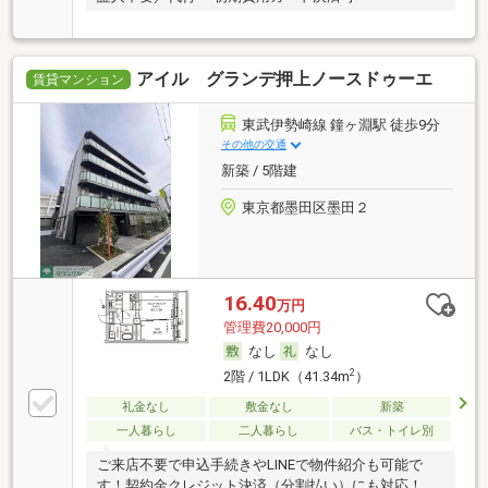
アイル グランデ押上ノースドゥーエ
賃貸マンション
東武伊勢崎線 鐘ヶ淵駅 徒歩9分
その他の交通
新築 / 5階建
東京都墨田区墨田２
16.40
万円
管理費20,000円
なし
なし
2
2階 / 1LDK（41.34m
）
礼金なし
敷金なし
新築
一人暮らし
二人暮らし
バス・トイレ別
ご来店不要で申込手続きやLINEで物件紹介も可能で
す！契約金クレジット決済（分割払い）にも対応！