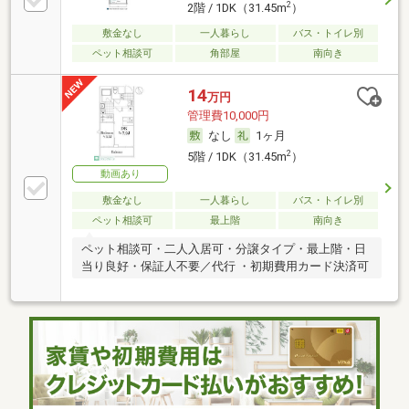
2
2階 / 1DK（31.45m
）
敷金なし
一人暮らし
バス・トイレ別
ペット相談可
角部屋
南向き
14
万円
管理費10,000円
なし
1ヶ月
2
5階 / 1DK（31.45m
）
動画あり
敷金なし
一人暮らし
バス・トイレ別
ペット相談可
最上階
南向き
ペット相談可・二人入居可・分譲タイプ・最上階・日
当り良好・保証人不要／代行 ・初期費用カード決済可