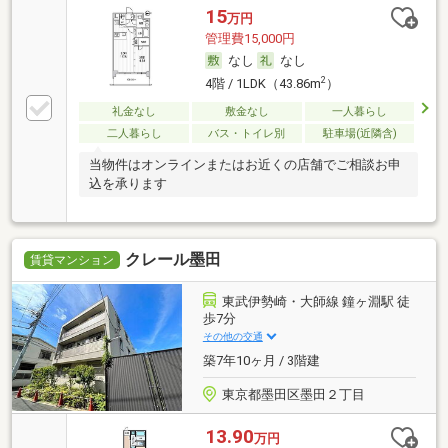
15
万円
管理費15,000円
なし
なし
2
4階 / 1LDK（43.86m
）
礼金なし
敷金なし
一人暮らし
二人暮らし
バス・トイレ別
駐車場(近隣含)
当物件はオンラインまたはお近くの店舗でご相談お申
込を承ります
クレール墨田
賃貸マンション
東武伊勢崎・大師線 鐘ヶ淵駅 徒
歩7分
その他の交通
築7年10ヶ月 / 3階建
東京都墨田区墨田２丁目
13.90
万円