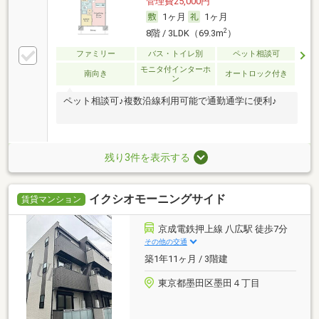
管理費25,000円
1ヶ月
1ヶ月
2
8階 / 3LDK（69.3m
）
ファミリー
バス・トイレ別
ペット相談可
モニタ付インターホ
南向き
オートロック付き
ン
ペット相談可♪複数沿線利用可能で通勤通学に便利♪
残り3件を表示する
イクシオモーニングサイド
賃貸マンション
京成電鉄押上線 八広駅 徒歩7分
その他の交通
築1年11ヶ月 / 3階建
東京都墨田区墨田４丁目