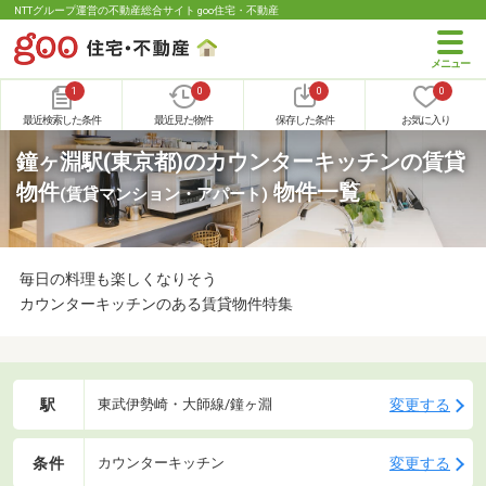
NTTグループ運営の不動産総合サイト goo住宅・不動産
1
0
0
0
最近検索した条件
最近見た物件
保存した条件
お気に入り
鐘ヶ淵駅(東京都)のカウンターキッチンの賃貸
物件
物件一覧
(賃貸マンション・アパート)
毎日の料理も楽しくなりそう
カウンターキッチンのある賃貸物件特集
駅
変更する
東武伊勢崎・大師線/鐘ヶ淵
条件
変更する
カウンターキッチン