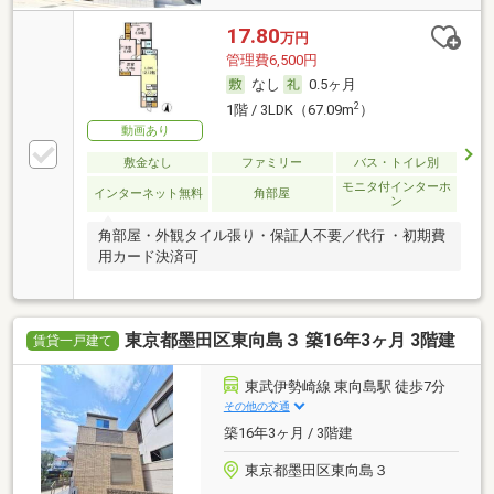
17.80
万円
管理費6,500円
なし
0.5ヶ月
2
1階 / 3LDK（67.09m
）
動画あり
敷金なし
ファミリー
バス・トイレ別
モニタ付インターホ
インターネット無料
角部屋
ン
角部屋・外観タイル張り・保証人不要／代行 ・初期費
用カード決済可
東京都墨田区東向島３ 築16年3ヶ月 3階建
賃貸一戸建て
東武伊勢崎線 東向島駅 徒歩7分
その他の交通
築16年3ヶ月 / 3階建
東京都墨田区東向島３