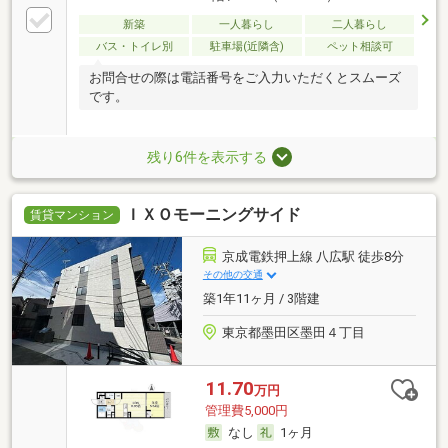
新築
一人暮らし
二人暮らし
バス・トイレ別
駐車場(近隣含)
ペット相談可
お問合せの際は電話番号をご入力いただくとスムーズ
です。
残り6件を表示する
ＩＸＯモーニングサイド
賃貸マンション
京成電鉄押上線 八広駅 徒歩8分
その他の交通
築1年11ヶ月 / 3階建
東京都墨田区墨田４丁目
11.70
万円
管理費5,000円
なし
1ヶ月