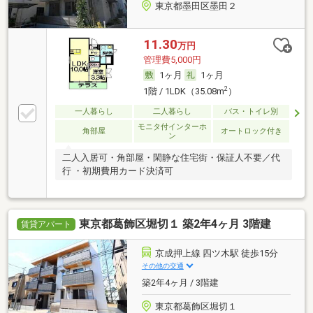
東京都墨田区墨田２
11.30
万円
管理費5,000円
1ヶ月
1ヶ月
2
1階 / 1LDK（35.08m
）
一人暮らし
二人暮らし
バス・トイレ別
モニタ付インターホ
角部屋
オートロック付き
ン
二人入居可・角部屋・閑静な住宅街・保証人不要／代
行 ・初期費用カード決済可
東京都葛飾区堀切１ 築2年4ヶ月 3階建
賃貸アパート
京成押上線 四ツ木駅 徒歩15分
その他の交通
築2年4ヶ月 / 3階建
東京都葛飾区堀切１