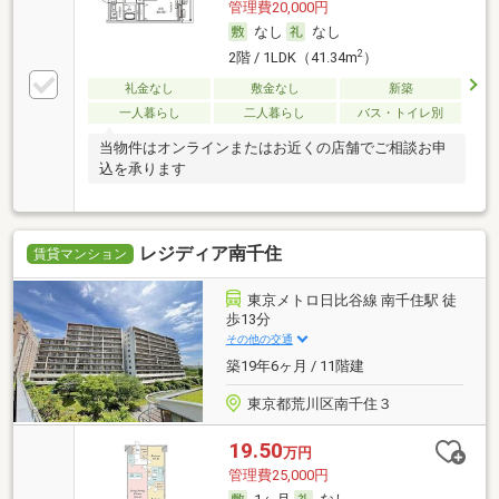
管理費20,000円
なし
なし
2
2階 / 1LDK（41.34m
）
礼金なし
敷金なし
新築
一人暮らし
二人暮らし
バス・トイレ別
当物件はオンラインまたはお近くの店舗でご相談お申
込を承ります
レジディア南千住
賃貸マンション
東京メトロ日比谷線 南千住駅 徒
歩13分
その他の交通
築19年6ヶ月 / 11階建
東京都荒川区南千住３
19.50
万円
管理費25,000円