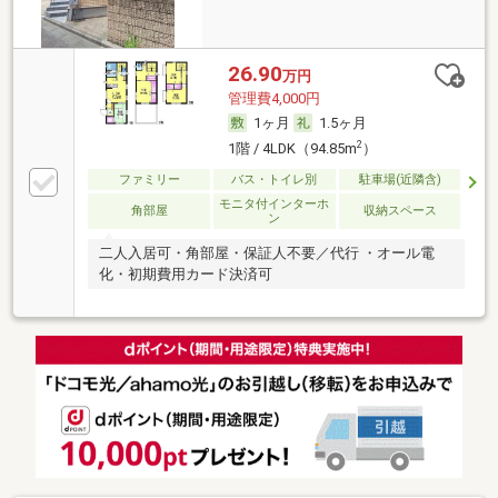
26.90
万円
管理費4,000円
1ヶ月
1.5ヶ月
2
1階 / 4LDK（94.85m
）
ファミリー
バス・トイレ別
駐車場(近隣含)
モニタ付インターホ
角部屋
収納スペース
ン
二人入居可・角部屋・保証人不要／代行 ・オール電
化・初期費用カード決済可