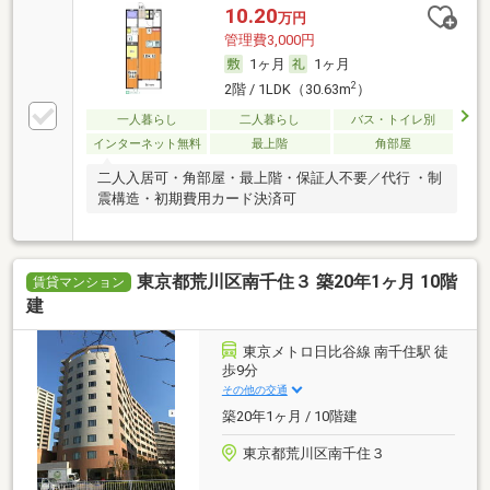
10.20
万円
管理費3,000円
1ヶ月
1ヶ月
2
2階 / 1LDK（30.63m
）
一人暮らし
二人暮らし
バス・トイレ別
インターネット無料
最上階
角部屋
二人入居可・角部屋・最上階・保証人不要／代行 ・制
震構造・初期費用カード決済可
東京都荒川区南千住３ 築20年1ヶ月 10階
賃貸マンション
建
東京メトロ日比谷線 南千住駅 徒
歩9分
その他の交通
築20年1ヶ月 / 10階建
東京都荒川区南千住３