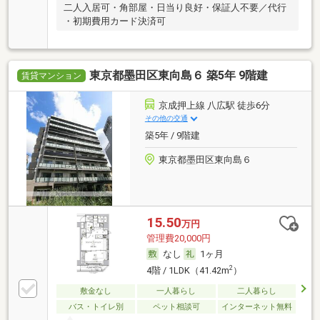
二人入居可・角部屋・日当り良好・保証人不要／代行
・初期費用カード決済可
東京都墨田区東向島６ 築5年 9階建
賃貸マンション
京成押上線 八広駅 徒歩6分
その他の交通
築5年 / 9階建
東京都墨田区東向島６
15.50
万円
管理費20,000円
なし
1ヶ月
2
4階 / 1LDK（41.42m
）
敷金なし
一人暮らし
二人暮らし
バス・トイレ別
ペット相談可
インターネット無料