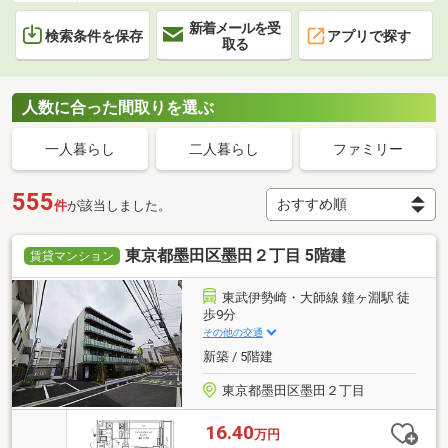
新着メールを受
検索条件を保存
アプリで探す
取る
人数に合った間取りを選ぶ
一人暮らし
二人暮らし
ファミリー
555
件
が該当しました。
東京都墨田区墨田２丁目 5階建
賃貸マンション
東武伊勢崎・大師線 鐘ヶ淵駅 徒
歩9分
その他の交通
新築 / 5階建
東京都墨田区墨田２丁目
16.40
万円