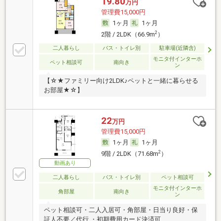
19.80
万円
管理費15,000円
1ヶ月
1ヶ月
2
2階 / 2LDK（66.9m
）
二人暮らし
バス・トイレ別
駐車場(近隣含)
モニタ付インターホ
ペット相談可
南向き
ン
【☆★ファミリー向け2LDK♪ペットと一緒に暮らせる
お部屋★☆】
22
万円
管理費15,000円
1ヶ月
1ヶ月
2
9階 / 2LDK（71.68m
）
動画あり
二人暮らし
バス・トイレ別
ペット相談可
モニタ付インターホ
角部屋
南向き
ン
ペット相談可・二人入居可・角部屋・日当り良好・保
証人不要／代行 ・初期費用カード決済可