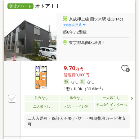
オトアＩＩ
賃貸アパート
京成押上線 四ツ木駅 徒歩14分
その他の交通
築8年 / 2階建
東京都葛飾区堀切１
9.70
万円
管理費3,000円
なし
なし
2
1階 / 1LDK（30.63m
）
礼金なし
敷金なし
一人暮らし
モニタ付インターホ
二人暮らし
バス・トイレ別
ン
二人入居可・保証人不要／代行 ・初期費用カード決済
可