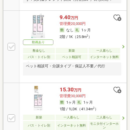
9.40
万円
管理費20,000円
なし
1ヶ月
2
2階 / 1K（25.8m
）
動画あり
敷金なし
新築
一人暮らし
バス・トイレ別
ペット相談可
インターネット無料
ペット相談可・分譲タイプ・保証人不要／代行
15.30
万円
管理費30,000円
1ヶ月
1ヶ月
2
1階 / 1LDK（41.34m
）
新築
一人暮らし
二人暮らし
モニタ付インターホ
バス・トイレ別
インターネット無料
ン