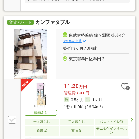
カンファタブル
賃貸アパート
東武伊勢崎線 鐘ヶ淵駅 徒歩4分
その他の交通
築4年3ヶ月 / 3階建
東京都墨田区墨田３
11.20
万円
管理費3,000円
0.5ヶ月
1ヶ月
2
1階 / 1LDK（36.94m
）
動画あり
一人暮らし
二人暮らし
バス・トイレ別
モニタ付インターホ
角部屋
南向き
ン