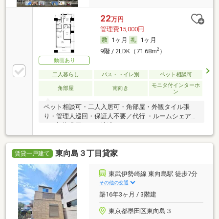
22
万円
管理費15,000円
1ヶ月
1ヶ月
2
9階 / 2LDK（71.68m
）
動画あり
二人暮らし
バス・トイレ別
ペット相談可
モニタ付インターホ
角部屋
南向き
ン
ペット相談可・二人入居可・角部屋・外観タイル張
り・管理人巡回・保証人不要／代行 ・ルームシェア
可・初期費用カード決済可
東向島３丁目貸家
賃貸一戸建て
東武伊勢崎線 東向島駅 徒歩7分
その他の交通
築16年3ヶ月 / 3階建
東京都墨田区東向島３