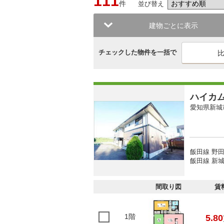
111
件
並び替え
建物ごとに表示
チェックした物件を一括で
ハイカ
愛知県新城
飯田線 野田
飯田線 新城
間取り図
賃
1階
5.80