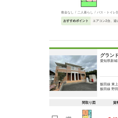
敷金なし
二人暮らし
バス・トイレ
おすすめポイント
エアコン2台、追
グラン
愛知県新城
飯田線 東上
飯田線 野田
間取り図
賃