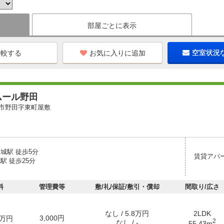
部屋ごとに表示
お気に入りに追加
空室状況
ムール野田
市野田字東町屋敷
城駅 徒歩5分
賃貸アパ
駅 徒歩25分
料
管理費等
敷/礼/保証/敷引・償却
間取り/広さ
なし / 5.8万円
2LDK
3,000円
万円
2
なし / -
55.43m