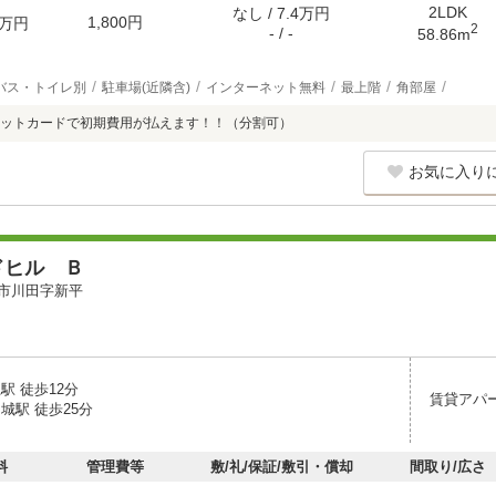
2LDK
なし / 7.4万円
1,800円
万円
2
- / -
58.86m
バス・トイレ別
駐車場(近隣含)
インターネット無料
最上階
角部屋
ットカードで初期費用が払えます！！（分割可）
お気に入り
ドヒル Ｂ
市川田字新平
駅 徒歩12分
賃貸アパ
城駅 徒歩25分
料
管理費等
敷/礼/保証/敷引・償却
間取り/広さ