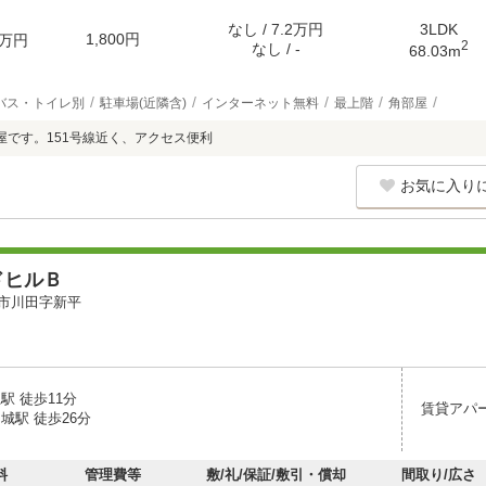
なし / 7.2万円
3LDK
1,800円
万円
2
なし / -
68.03m
バス・トイレ別
駐車場(近隣含)
インターネット無料
最上階
角部屋
屋です。151号線近く、アクセス便利
お気に入り
ドヒルＢ
市川田字新平
駅 徒歩11分
賃貸アパ
城駅 徒歩26分
料
管理費等
敷/礼/保証/敷引・償却
間取り/広さ