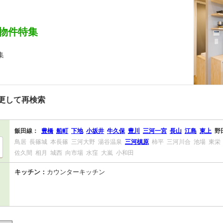
物件特集
集
更して再検索
飯田線：
豊橋
船町
下地
小坂井
牛久保
豊川
三河一宮
長山
江島
東上
野
鳥居
長篠城
本長篠
三河大野
湯谷温泉
三河槙原
柿平
三河川合
池場
東栄
佐久間
相月
城西
向市場
水窪
大嵐
小和田
キッチン：
カウンターキッチン