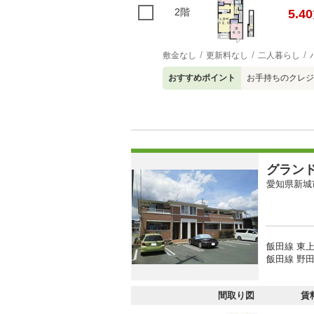
2階
5.40
敷金なし
更新料なし
二人暮らし
おすすめポイント
お手持ちのクレジ
グラン
愛知県新城
飯田線 東上
飯田線 野田
間取り図
賃