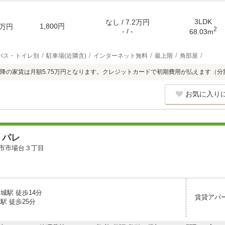
3LDK
なし / 7.2万円
1,800円
万円
2
- / -
68.03m
バス・トイレ別
駐車場(近隣含)
インターネット無料
最上階
角部屋
降の家賃は月額5.75万円となります。クレジットカードで初期費用が払えます（分
お気に入り
 パレ
市市場台３丁目
城駅 徒歩14分
賃貸アパ
駅 徒歩25分