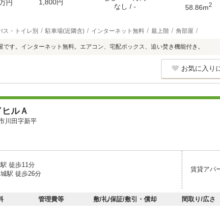
1,800円
万円
2
なし / -
58.86m
バス・トイレ別
駐車場(近隣含)
インターネット無料
最上階
角部屋
屋です。インターネット無料。エアコン、宅配ボックス、追い焚き機能付き。
お気に入り
ドヒルＡ
市川田字新平
駅 徒歩11分
賃貸アパ
城駅 徒歩26分
料
管理費等
敷/礼/保証/敷引・償却
間取り/広さ