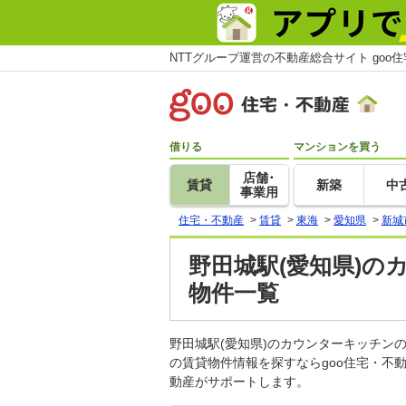
NTTグループ運営の不動産総合サイト goo
借りる
マンションを買う
店舗･
賃貸
新築
中
事業用
住宅・不動産
>
賃貸
>
東海
>
愛知県
>
新城
野田城駅(愛知県)の
物件一覧
野田城駅(愛知県)のカウンターキッチ
の賃貸物件情報を探すならgoo住宅・不
動産がサポートします。