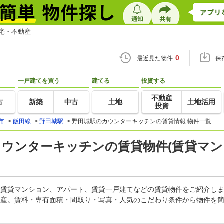
住宅・不動産
0
最近見た物件
保
一戸建てを買う
建てる
投資する
不動産
古
新築
中古
土地
土地活用
投資
市
>
飯田線
>
野田城駅
>
野田城駅のカウンターキッチンの賃貸情報 物件一覧
カウンターキッチンの賃貸物件(賃貸マン
ンの賃貸マンション、アパート、賃貸一戸建てなどの賃貸物件をご紹介し
動産。賃料・専有面積・間取り・写真・人気のこだわり条件から物件を簡