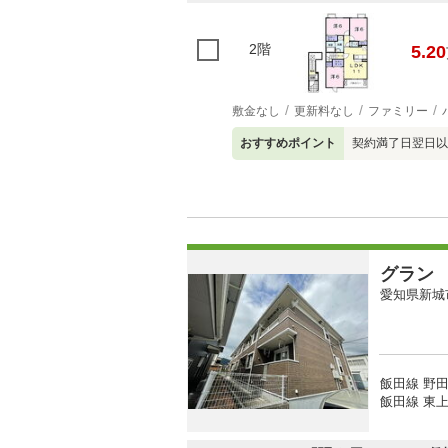
2階
5.20
敷金なし
更新料なし
ファミリー
おすすめポイント
契約満了日翌日以
グラン
愛知県新城
飯田線 野田
飯田線 東上