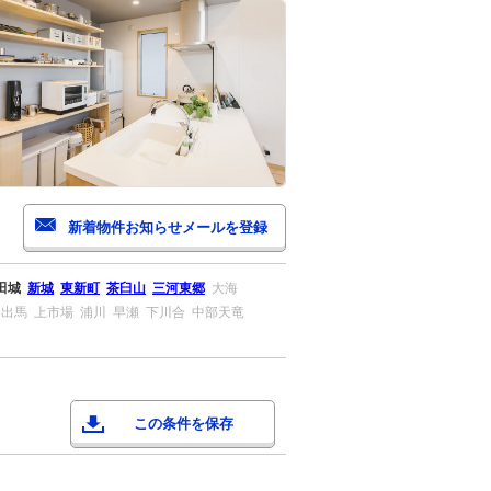
田城
新城
東新町
茶臼山
三河東郷
大海
出馬
上市場
浦川
早瀬
下川合
中部天竜
この条件を保存