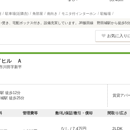
別
駐車場(近隣含)
角部屋
南向き
モニタ付インターホン
駐輪場
い焚き、宅配ボックス付き。設備充実しています。JR飯田線 野田城駅から徒歩5
お気に入り
ドヒル Ａ
市川田字新平
駅 徒歩12分
賃貸アパ
城駅 徒歩25分
料
管理費等
敷/礼/保証/敷引・償却
間取り/広さ
なし / 7.4万円
2LDK