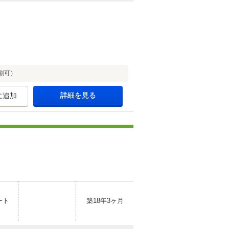
割可）
詳細を見る
に追加
ート
築18年3ヶ月