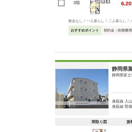
3階
6.20
敷金なし
一人暮らし
二人暮らし
おすすめポイント
契約金（初期費用
静岡県富
静岡県富士
身延線 入山
身延線 竪堀
間取り図
賃