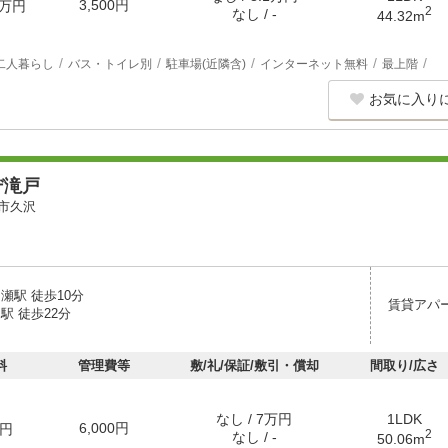
3,500円
万円
2
なし / -
44.32m
二人暮らし
バス・トイレ別
駐車場(近隣含)
インターネット無料
最上階
お気に入り
デ滝戸
市久沢
瀬駅 徒歩10分
賃貸アパ
駅 徒歩22分
料
管理費等
敷/礼/保証/敷引・償却
間取り/広さ
なし / 7万円
1LDK
6,000円
円
2
なし / -
50.06m