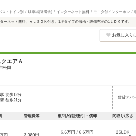
バス・トイレ別
駐車場(近隣含)
インターネット無料
モニタ付インターホン
ターネット無料、ＡＬＳＯＫ付き。1坪タイプの浴槽・設備充実の1ＬＤＫです。
お気に入り
スクエアＡ
市松岡
駅 徒歩12分
賃貸アパ
駅 徒歩21分
料
管理費等
敷/礼/保証/敷引・償却
間取り/広さ
6.6万円 / 6.6万円
2SLDK
3,080円
万円