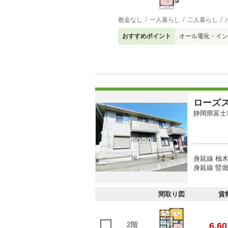
敷金なし
一人暮らし
二人暮らし
おすすめポイント
オール電化・イン
ローズ
静岡県富士
身延線 柚木
身延線 竪堀
間取り図
賃
2階
6.60