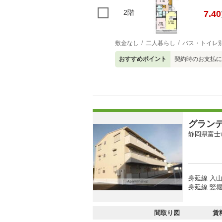
2階
7.40
敷金なし
二人暮らし
バス・トイレ
おすすめポイント
契約時のお支払に
グラン
静岡県富士
身延線 入山
身延線 竪堀
間取り図
賃