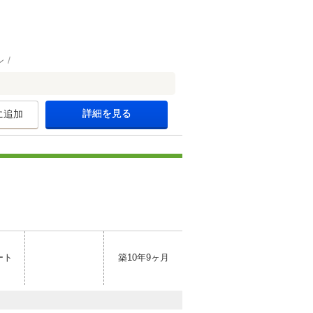
ン
詳細を見る
に追加
ート
築10年9ヶ月