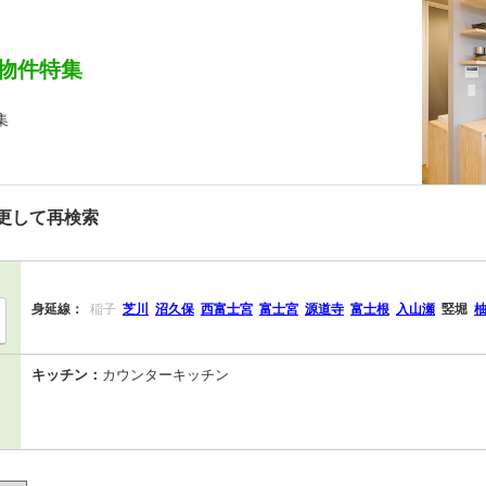
物件特集
集
更して再検索
身延線：
稲子
芝川
沼久保
西富士宮
富士宮
源道寺
富士根
入山瀬
竪堀
キッチン：
カウンターキッチン