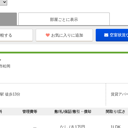
部屋ごとに表示
お気に入りに追加
空室状況
ン
市松岡
駅 徒歩13分
賃貸アパ
料
管理費等
敷/礼/保証/敷引・償却
間取り/広さ
なし / 8.1万円
1LDK