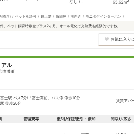
2
なし / -
63.62m
近隣含)
ペット相談可
最上階
角部屋
南向き
モニタ付インターホン
件、ペット飼育時敷金プラス2ヶ月。オール電化で光熱費も経済的ですね。
お気に入り
ィアル
市青葉町
富士駅 バス7分/「富士高前」バス停 停歩10分
賃貸アパ
駅 徒歩20分
料
管理費等
敷/礼/保証/敷引・償却
間取り/広さ