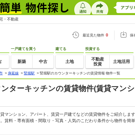
住宅・不動産
0
最近見た物件
保
一戸建てを買う
建てる
投資する
不動産
古
新築
中古
土地
土地活用
投資
市
>
身延線
>
竪堀駅
>
竪堀駅のカウンターキッチンの賃貸情報 物件一覧
ウンターキッチンの賃貸物件(賃貸マンシ
の賃貸マンション、アパート、賃貸一戸建てなどの賃貸物件をご紹介しま
産。賃料・専有面積・間取り・写真・人気のこだわり条件から物件を簡単