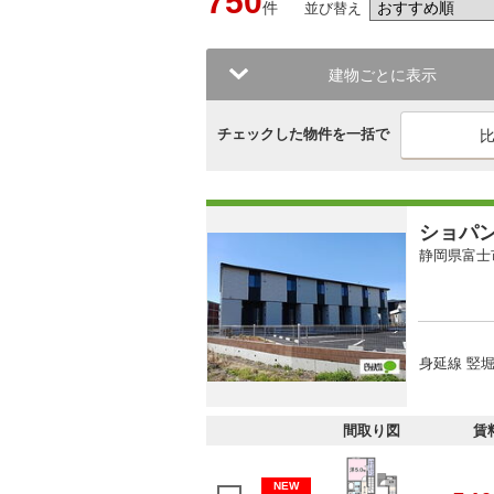
750
件
並び替え
建物ごとに表示
チェックした物件を一括で
ショパ
静岡県富士
身延線 竪堀
間取り図
賃
NEW