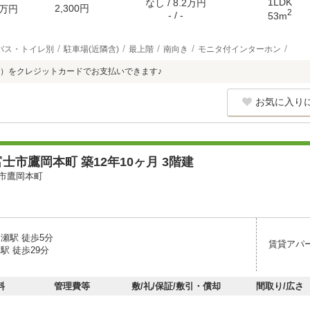
1LDK
なし / 8.2万円
2,300円
万円
2
- / -
53m
バス・トイレ別
駐車場(近隣含)
最上階
南向き
モニタ付インターホン
）をクレジットカードでお支払いできます♪
お気に入り
士市鷹岡本町 築12年10ヶ月 3階建
市鷹岡本町
瀬駅 徒歩5分
賃貸アパ
駅 徒歩29分
料
管理費等
敷/礼/保証/敷引・償却
間取り/広さ