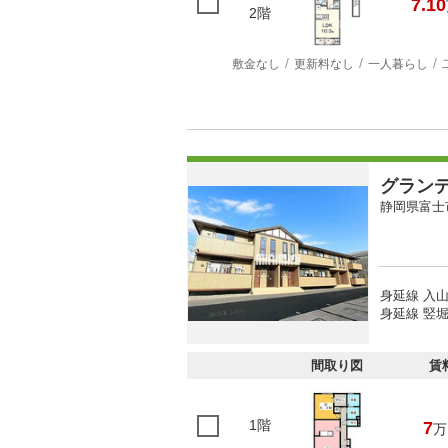
7.10
2階
敷金なし
更新料なし
一人暮らし
グラン
静岡県富士
身延線 入山
身延線 竪堀
間取り図
賃
1階
7
万