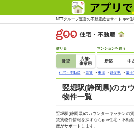
NTTグループ運営の不動産総合サイト goo
借りる
マンションを買う
店舗･
賃貸
新築
中
事業用
住宅・不動産
>
賃貸
>
東海
>
静岡県
>
富士
竪堀駅(静岡県)のカ
物件一覧
竪堀駅(静岡県)のカウンターキッチン
賃貸物件情報を探すならgoo住宅・不動
産がサポートします。