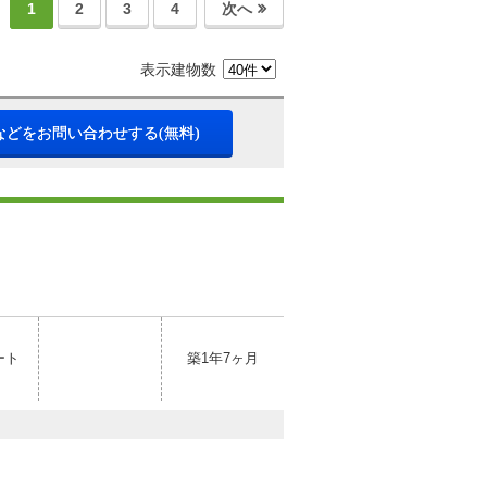
1
2
3
4
次へ
表示建物数
などをお問い合わせする(無料)
ート
築1年7ヶ月