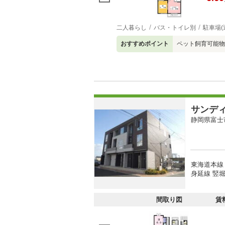
二人暮らし
バス・トイレ別
駐車場(
おすすめポイント
ペット飼育可能物
サンデ
静岡県富士
東海道本線 
身延線 竪堀
間取り図
賃