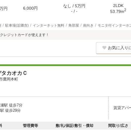
2LDK
なし / 5万円
6,000円
万円
2
- / -
53.79m
別
駐車場(近隣含)
インターネット無料
角部屋
南向き
モニタ付インターホ
クレジットカードが使えます！
お気に入り
デタカオカＣ
市鷹岡本町
瀬駅 徒歩7分
賃貸アパ
駅 徒歩29分
料
管理費等
敷/礼/保証/敷引・償却
間取り/広さ