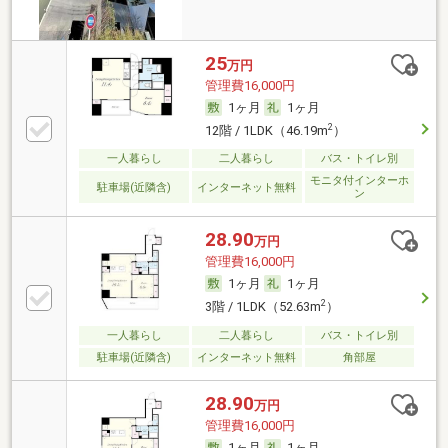
25
万円
管理費16,000円
1ヶ月
1ヶ月
2
12階 / 1LDK（46.19m
）
一人暮らし
二人暮らし
バス・トイレ別
モニタ付インターホ
駐車場(近隣含)
インターネット無料
ン
28.90
万円
管理費16,000円
1ヶ月
1ヶ月
2
3階 / 1LDK（52.63m
）
一人暮らし
二人暮らし
バス・トイレ別
駐車場(近隣含)
インターネット無料
角部屋
28.90
万円
管理費16,000円
1ヶ月
1ヶ月