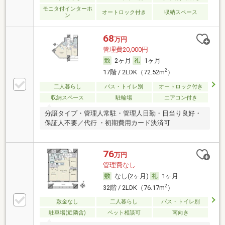
モニタ付インターホ
オートロック付き
収納スペース
ン
68
万円
管理費20,000円
2ヶ月
1ヶ月
2
17階 / 2LDK（72.52m
）
二人暮らし
バス・トイレ別
オートロック付き
収納スペース
駐輪場
エアコン付き
分譲タイプ・管理人常駐・管理人日勤・日当り良好・
保証人不要／代行 ・初期費用カード決済可
76
万円
管理費なし
なし(2ヶ月)
1ヶ月
2
32階 / 2LDK（76.17m
）
敷金なし
二人暮らし
バス・トイレ別
駐車場(近隣含)
ペット相談可
南向き