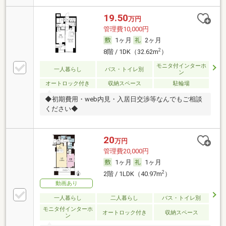
19.50
万円
管理費10,000円
1ヶ月
2ヶ月
2
8階 / 1DK（32.62m
）
モニタ付インターホ
一人暮らし
バス・トイレ別
ン
オートロック付き
収納スペース
駐輪場
◆初期費用・web内見・入居日交渉等なんでもご相談
ください◆
20
万円
管理費20,000円
1ヶ月
1ヶ月
2
2階 / 1LDK（40.97m
）
動画あり
一人暮らし
二人暮らし
バス・トイレ別
モニタ付インターホ
オートロック付き
収納スペース
ン