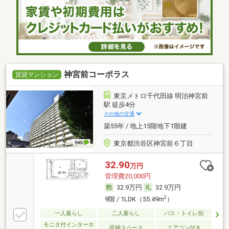
神宮前コーポラス
賃貸マンション
東京メトロ千代田線 明治神宮前
駅 徒歩4分
その他の交通
築55年 / 地上15階地下1階建
東京都渋谷区神宮前６丁目
32.90
万円
管理費20,000円
32.9万円
32.9万円
2
9階 / 1LDK（55.49m
）
一人暮らし
二人暮らし
バス・トイレ別
モニタ付インターホ
収納スペース
エアコン付き