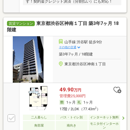
す！契約金クレジット決済（分割払い）にも対応！
東京都渋谷区神南１丁目 築3年7ヶ月 18
賃貸マンション
階建
山手線 渋谷駅 徒歩9分
その他の交通
築3年7ヶ月 / 18階建
東京都渋谷区神南１丁目
49.90
万円
管理費25,000円
1ヶ月
1ヶ月
2
17階 / 2LDK（77.43m
）
二人暮らし
バス・トイレ別
インターネット無料
モニタ付インターホ
角部屋
南向き
ン