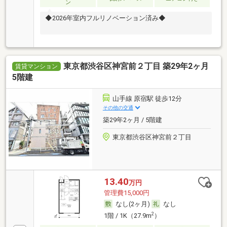
ン
◆2026年室内フルリノベーション済み◆
東京都渋谷区神宮前２丁目 築29年2ヶ月
賃貸マンション
5階建
山手線 原宿駅 徒歩12分
その他の交通
築29年2ヶ月 / 5階建
東京都渋谷区神宮前２丁目
13.40
万円
管理費15,000円
なし(2ヶ月)
なし
2
1階 / 1K（27.9m
）