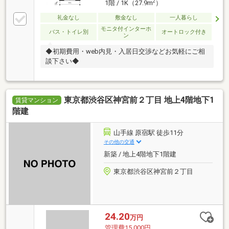
2
1階 / 1K（27.9m
）
礼金なし
敷金なし
一人暮らし
モニタ付インターホ
バス・トイレ別
オートロック付き
ン
◆初期費用・web内見・入居日交渉などお気軽にご相
談下さい◆
東京都渋谷区神宮前２丁目 地上4階地下1
賃貸マンション
階建
山手線 原宿駅 徒歩11分
その他の交通
新築 / 地上4階地下1階建
東京都渋谷区神宮前２丁目
24.20
万円
管理費15,000円