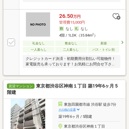
い！
26.50
万円
管理費15,000円
なし
なし
2
4階 / 1LDK（35.84m
）
礼金なし
敷金なし
新築
一人暮らし
二人暮らし
バス・トイレ別
クレジットカード決済・初期費用分割払い可能物件！
家電販売も承っております！お気軽にお問合せ下さ
い！
東京都渋谷区神南１丁目 築19年6ヶ月 5
賃貸マンション
階建
東急田園都市線 渋谷駅 徒歩7分
その他の交通
築19年6ヶ月 / 5階建
東京都渋谷区神南１丁目