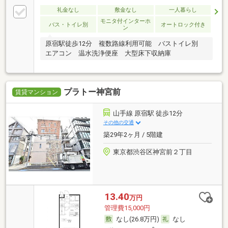
礼金なし
敷金なし
一人暮らし
モニタ付インターホ
バス・トイレ別
オートロック付き
ン
原宿駅徒歩12分 複数路線利用可能 バストイレ別
エアコン 温水洗浄便座 大型床下収納庫
プラトー神宮前
賃貸マンション
山手線 原宿駅 徒歩12分
その他の交通
築29年2ヶ月 / 5階建
東京都渋谷区神宮前２丁目
13.40
万円
管理費15,000円
なし(26.8万円)
なし