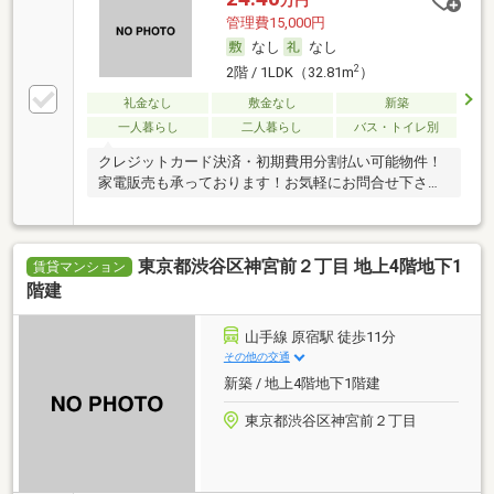
万円
管理費15,000円
なし
なし
2
2階 / 1LDK（32.81m
）
礼金なし
敷金なし
新築
一人暮らし
二人暮らし
バス・トイレ別
クレジットカード決済・初期費用分割払い可能物件！
家電販売も承っております！お気軽にお問合せ下さ
い！
東京都渋谷区神宮前２丁目 地上4階地下1
賃貸マンション
階建
山手線 原宿駅 徒歩11分
その他の交通
新築 / 地上4階地下1階建
東京都渋谷区神宮前２丁目