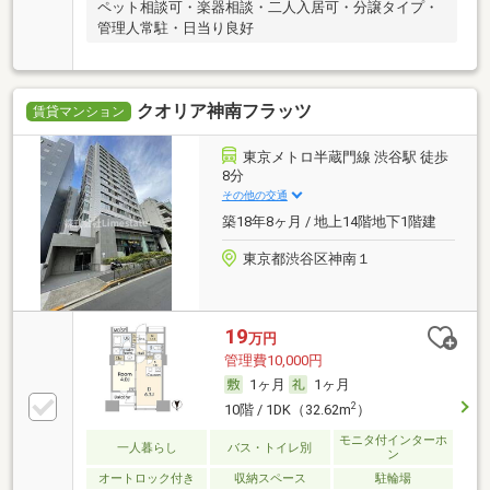
ペット相談可・楽器相談・二人入居可・分譲タイプ・
管理人常駐・日当り良好
クオリア神南フラッツ
賃貸マンション
東京メトロ半蔵門線 渋谷駅 徒歩
8分
その他の交通
築18年8ヶ月 / 地上14階地下1階建
東京都渋谷区神南１
19
万円
管理費10,000円
1ヶ月
1ヶ月
2
10階 / 1DK（32.62m
）
モニタ付インターホ
一人暮らし
バス・トイレ別
ン
オートロック付き
収納スペース
駐輪場