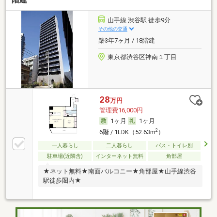
山手線 渋谷駅 徒歩9分
その他の交通
築3年7ヶ月 / 18階建
東京都渋谷区神南１丁目
28
万円
管理費16,000円
1ヶ月
1ヶ月
2
6階 / 1LDK（52.63m
）
一人暮らし
二人暮らし
バス・トイレ別
駐車場(近隣含)
インターネット無料
角部屋
★ネット無料★南面バルコニー★角部屋★山手線渋谷
駅徒歩圏内★