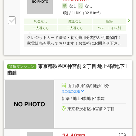
なし
なし
2
1階 / 1LDK（32.81m
）
礼金なし
敷金なし
新築
一人暮らし
二人暮らし
バス・トイレ別
クレジットカード決済・初期費用分割払い可能物件！
家電販売も承っております！お気軽にお問合せ下さ
い！
東京都渋谷区神宮前２丁目 地上4階地下1
賃貸マンション
階建
山手線 原宿駅 徒歩11分
その他の交通
新築 / 地上4階地下1階建
東京都渋谷区神宮前２丁目
24.40