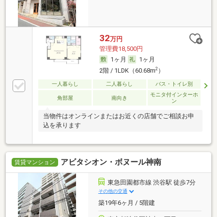
32
万円
管理費18,500円
1ヶ月
1ヶ月
2
2階 / 1LDK（60.68m
）
一人暮らし
二人暮らし
バス・トイレ別
モニタ付インターホ
角部屋
南向き
ン
当物件はオンラインまたはお近くの店舗でご相談お申
込を承ります
アビタシオン・ボヌール神南
賃貸マンション
東急田園都市線 渋谷駅 徒歩7分
その他の交通
築19年6ヶ月 / 5階建