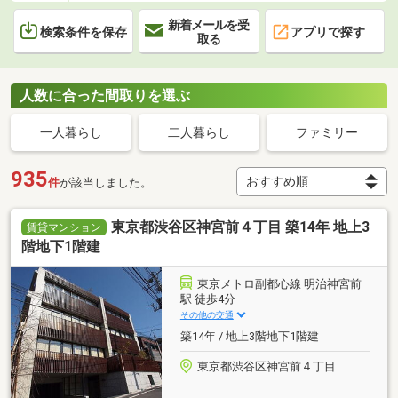
新着メールを受
検索条件を保存
アプリで探す
取る
人数に合った間取りを選ぶ
一人暮らし
二人暮らし
ファミリー
935
件
が該当しました。
東京都渋谷区神宮前４丁目 築14年 地上3
賃貸マンション
階地下1階建
東京メトロ副都心線 明治神宮前
駅 徒歩4分
その他の交通
築14年 / 地上3階地下1階建
東京都渋谷区神宮前４丁目