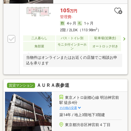
105
万円
管理費-
4ヶ月
1ヶ月
2
2階 / 2LDK（113.98m
）
二人暮らし
バス・トイレ別
駐車場(近隣含)
モニタ付インターホ
角部屋
オートロック付き
ン
当物件はオンラインまたはお近くの店舗でご相談お申
込を承ります
ＡＵＲＡ表参道
賃貸マンション
東京メトロ副都心線 明治神宮前
駅 徒歩4分
その他の交通
築14年 / 地上3階地下3階建
東京都渋谷区神宮前４丁目