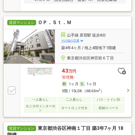
ＯＰ．Ｓｔ．Ｍ
賃貸マンション
山手線 原宿駅 徒歩8分
その他の交通
築4年4ヶ月 / 地上4階地下1階建
東京都渋谷区神宮前６丁目
43
万円
管理費-
1ヶ月
1ヶ月
2
3階 / 1SLDK（68.63m
）
一人暮らし
二人暮らし
バス・トイレ別
モニタ付インターホ
オートロック付き
収納スペース
ン
東京都渋谷区神南１丁目 築3年7ヶ月 18
賃貸マンション
階建