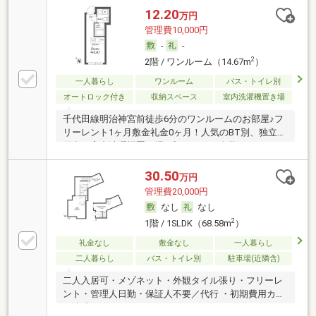
12.20
万円
管理費10,000円
-
-
2
2階 / ワンルーム（14.67m
）
一人暮らし
ワンルーム
バス・トイレ別
オートロック付き
収納スペース
室内洗濯機置き場
千代田線明治神宮前徒歩6分のワンルームのお部屋♪フ
リーレント1ヶ月敷金礼金0ヶ月！人気のBT別、独立洗
面台、室内洗濯機置き場！初めての一人暮らしにおす
すめ！
30.50
万円
管理費20,000円
なし
なし
2
1階 / 1SLDK（68.58m
）
礼金なし
敷金なし
一人暮らし
二人暮らし
バス・トイレ別
駐車場(近隣含)
二人入居可・メゾネット・外観タイル張り・フリーレ
ント・管理人日勤・保証人不要／代行 ・初期費用カー
ド決済可