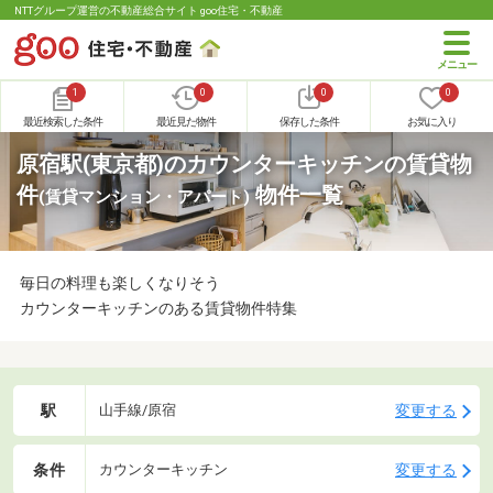
NTTグループ運営の不動産総合サイト goo住宅・不動産
1
0
0
0
最近検索した条件
最近見た物件
保存した条件
お気に入り
原宿駅(東京都)のカウンターキッチンの賃貸物
件
物件一覧
(賃貸マンション・アパート)
毎日の料理も楽しくなりそう
カウンターキッチンのある賃貸物件特集
駅
変更する
山手線/原宿
条件
変更する
カウンターキッチン