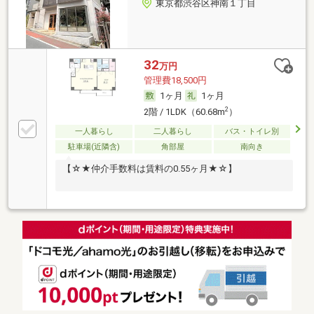
東京都渋谷区神南１丁目
32
万円
管理費18,500円
1ヶ月
1ヶ月
2
2階 / 1LDK（60.68m
）
一人暮らし
二人暮らし
バス・トイレ別
駐車場(近隣含)
角部屋
南向き
【☆★仲介手数料は賃料の0.55ヶ月★☆】