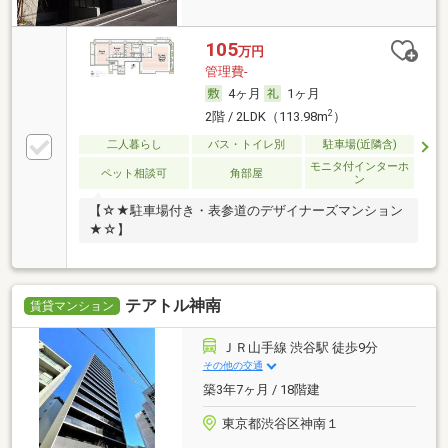
105
万円
管理費-
4ヶ月
1ヶ月
2
2階 / 2LDK（113.98m
）
二人暮らし
バス・トイレ別
駐車場(近隣含)
モニタ付インターホ
ペット相談可
角部屋
ン
【☆★駐車場付き・表参道のデザイナーズマンション
★☆】
テアトル神南
賃貸マンション
ＪＲ山手線 渋谷駅 徒歩9分
その他の交通
築3年7ヶ月 / 18階建
東京都渋谷区神南１