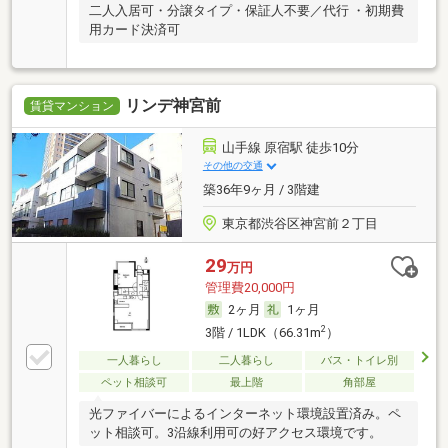
二人入居可・分譲タイプ・保証人不要／代行 ・初期費
用カード決済可
リンデ神宮前
賃貸マンション
山手線 原宿駅 徒歩10分
その他の交通
築36年9ヶ月 / 3階建
東京都渋谷区神宮前２丁目
29
万円
管理費20,000円
2ヶ月
1ヶ月
2
3階 / 1LDK（66.31m
）
一人暮らし
二人暮らし
バス・トイレ別
ペット相談可
最上階
角部屋
光ファイバーによるインターネット環境設置済み。ペ
ット相談可。3沿線利用可の好アクセス環境です。