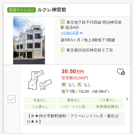
ルクレ神宮前
賃貸マンション
東京地下鉄千代田線 明治神宮前
駅 徒歩6分
その他の交通
築5年5ヶ月 / 地上4階地下1階建
東京都渋谷区神宮前５丁目
30.50
万円
管理費20,000円
なし
なし
2
地下1階 / 1SLDK（68.58m
）
礼金なし
敷金なし
一人暮らし
二人暮らし
バス・トイレ別
駐車場(近隣含)
【☆★仲介手数料無料・フリーレント1ヶ月・敷礼ゼ
ロ★☆】