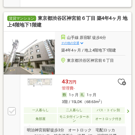
東京都渋谷区神宮前６丁目 築4年4ヶ月 地
賃貸マンション
上4階地下1階建
山手線 原宿駅 徒歩6分
その他の交通
築4年4ヶ月 / 地上4階地下1階建
東京都渋谷区神宮前６丁目
43
万円
管理費-
1ヶ月
1ヶ月
2
3階 / 1SLDK（68.63m
）
一人暮らし
二人暮らし
バス・トイレ別
モニタ付インターホ
角部屋
オートロック付き
ン
明治神宮前駅徒歩3分 オートロック 宅配ロッカ