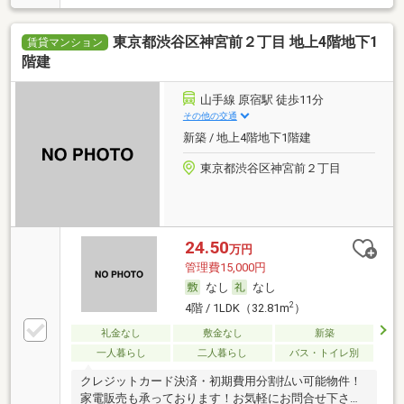
東京都渋谷区神宮前２丁目 地上4階地下1
賃貸マンション
階建
山手線 原宿駅 徒歩11分
その他の交通
新築 / 地上4階地下1階建
東京都渋谷区神宮前２丁目
24.50
万円
管理費15,000円
なし
なし
2
4階 / 1LDK（32.81m
）
礼金なし
敷金なし
新築
一人暮らし
二人暮らし
バス・トイレ別
クレジットカード決済・初期費用分割払い可能物件！
家電販売も承っております！お気軽にお問合せ下さ