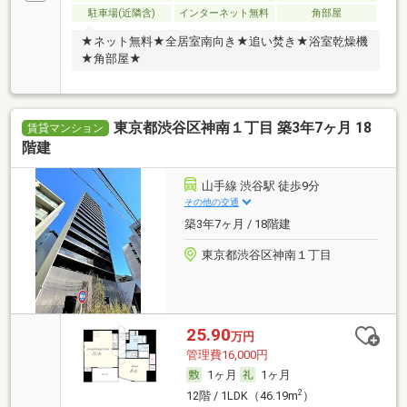
駐車場(近隣含)
インターネット無料
角部屋
★ネット無料★全居室南向き★追い焚き★浴室乾燥機
★角部屋★
東京都渋谷区神南１丁目 築3年7ヶ月 18
賃貸マンション
階建
山手線 渋谷駅 徒歩9分
その他の交通
築3年7ヶ月 / 18階建
東京都渋谷区神南１丁目
25.90
万円
管理費16,000円
1ヶ月
1ヶ月
2
12階 / 1LDK（46.19m
）