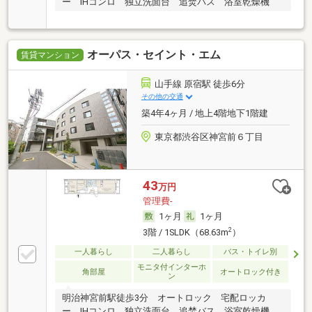
ー IHコンロ 独立洗面台 追焚バス 浴室乾燥機
オーパス・セイント・エム
賃貸マンション
山手線 原宿駅 徒歩6分
その他の交通
築4年4ヶ月 / 地上4階地下1階建
東京都渋谷区神宮前６丁目
43
万円
管理費-
1ヶ月
1ヶ月
2
3階 / 1SLDK（68.63m
）
一人暮らし
二人暮らし
バス・トイレ別
モニタ付インターホ
角部屋
オートロック付き
ン
明治神宮前駅徒歩3分 オートロック 宅配ロッカ
ー IHコンロ 独立洗面台 追焚バス 浴室乾燥機