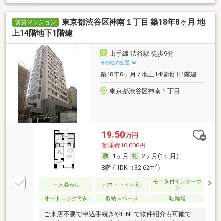
東京都渋谷区神南１丁目 築18年8ヶ月 地
賃貸マンション
上14階地下1階建
山手線 渋谷駅 徒歩9分
その他の交通
築18年8ヶ月 / 地上14階地下1階建
東京都渋谷区神南１丁目
19.50
万円
管理費10,000円
1ヶ月
2ヶ月(1ヶ月)
2
8階 / 1DK（32.62m
）
モニタ付インターホ
一人暮らし
バス・トイレ別
ン
オートロック付き
収納スペース
駐輪場
ご来店不要で申込手続きやLINEで物件紹介も可能で