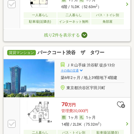
2
6階 / 1LDK（52.63m
）
一人暮らし
二人暮らし
バス・トイレ別
駐車場(近隣含)
インターネット無料
角部屋
残り2件を表示する
パークコート渋谷 ザ タワー
賃貸マンション
ＪＲ山手線 渋谷駅 徒歩13分
その他の交通
築6年2ヶ月 / 地上39階地下4階建
東京都渋谷区宇田川町
70
万円
管理費20,000円
1ヶ月
1ヶ月
2
14階 / 2LDK（75.32m
）
二人暮らし
バス・トイレ別
駐車場(近隣含)