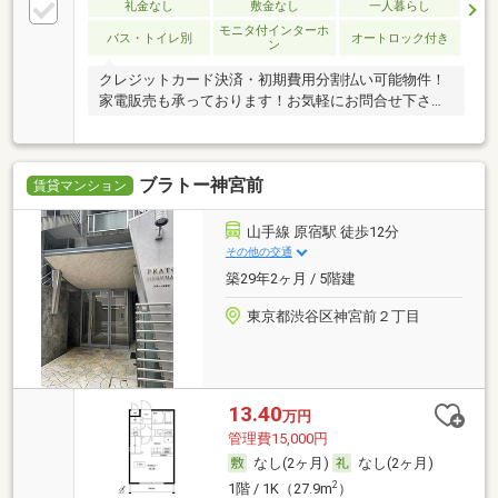
礼金なし
敷金なし
一人暮らし
モニタ付インターホ
バス・トイレ別
オートロック付き
ン
クレジットカード決済・初期費用分割払い可能物件！
家電販売も承っております！お気軽にお問合せ下さ
い！
ブラトー神宮前
賃貸マンション
山手線 原宿駅 徒歩12分
その他の交通
築29年2ヶ月 / 5階建
東京都渋谷区神宮前２丁目
13.40
万円
管理費15,000円
なし(2ヶ月)
なし(2ヶ月)
2
1階 / 1K（27.9m
）