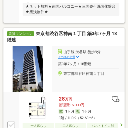
★ネット無料★南面バルコニー★三面鏡付洗面化粧台
★築浅物件★
東京都渋谷区神南１丁目 築3年7ヶ月 18
賃貸マンション
階建
山手線 渋谷駅 徒歩9分
その他の交通
築3年7ヶ月 / 18階建
東京都渋谷区神南１丁目
28
万円
管理費16,000円
1ヶ月
1ヶ月
2
3階 / 1LDK（52.63m
）
一人暮らし
二人暮らし
バス・トイレ別