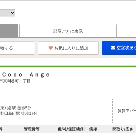
部屋ごとに表示
お気に入りに追加
空室状況
）Ｃｏｃｏ Ａｎｇｅ
市東刈谷町１丁目
 東刈谷駅 徒歩5分
賃貸アパ
野田新町駅 徒歩17分
料
管理費等
敷/礼/保証/敷引・償却
間取り/広さ