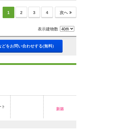
1
2
3
4
次へ
表示建物数
などをお問い合わせする(無料)
ート
新築