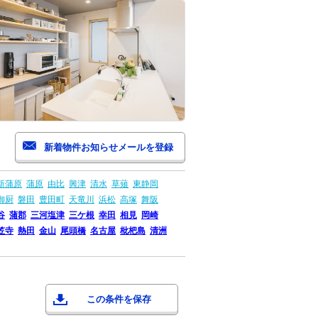
新蒲原
蒲原
由比
興津
清水
草薙
東静岡
御厨
磐田
豊田町
天竜川
浜松
高塚
舞阪
谷
蒲郡
三河塩津
三ケ根
幸田
相見
岡崎
笠寺
熱田
金山
尾頭橋
名古屋
枇杷島
清洲
この条件を保存