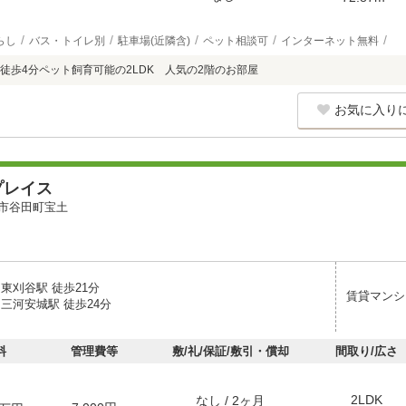
らし
バス・トイレ別
駐車場(近隣含)
ペット相談可
インターネット無料
徒歩4分ペット飼育可能の2LDK 人気の2階のお部屋
お気に入り
プレイス
市谷田町宝土
東刈谷駅 徒歩21分
賃貸マンシ
三河安城駅 徒歩24分
料
管理費等
敷/礼/保証/敷引・償却
間取り/広さ
2LDK
なし / 2ヶ月