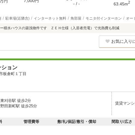
7,000円
万円
2
- / -
63.45m
別
駐車場(近隣含)
インターネット無料
角部屋
モニタ付インターホン
オー
カー積水ハウスの築浅物件です ＺＥＨ仕様（入居者売電）で光熱費も削減
お気に入り
ンション
市板倉町１丁目
 東刈谷駅 徒歩2分
賃貸マンシ
野田新町駅 徒歩25分
料
管理費等
敷/礼/保証/敷引・償却
間取り/広さ