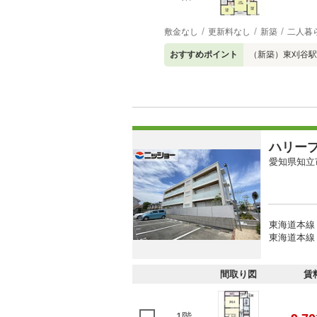
敷金なし
更新料なし
新築
二人暮
おすすめポイント
（新築）東刈谷駅
ハリー
愛知県知立
東海道本線 
東海道本線 
間取り図
賃
1階