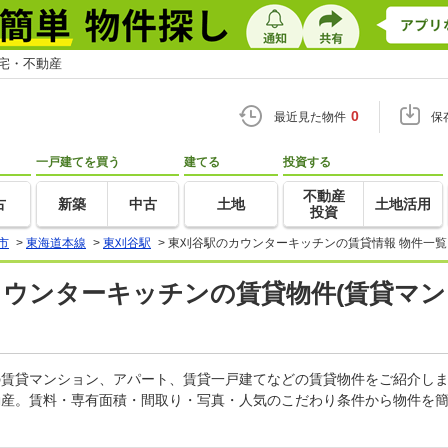
住宅・不動産
0
最近見た物件
保
一戸建てを買う
建てる
投資する
不動産
古
新築
中古
土地
土地活用
投資
市
>
東海道本線
>
東刈谷駅
>
東刈谷駅のカウンターキッチンの賃貸情報 物件一覧
カウンターキッチンの賃貸物件(賃貸マン
ンの賃貸マンション、アパート、賃貸一戸建てなどの賃貸物件をご紹介し
動産。賃料・専有面積・間取り・写真・人気のこだわり条件から物件を簡