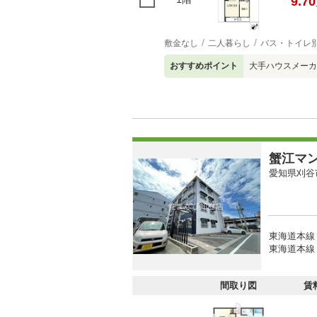
9.70
敷金なし
二人暮らし
バス・トイレ
おすすめポイント
大手ハウスメー
蟹江マ
愛知県刈谷
東海道本線
東海道本線 
間取り図
賃