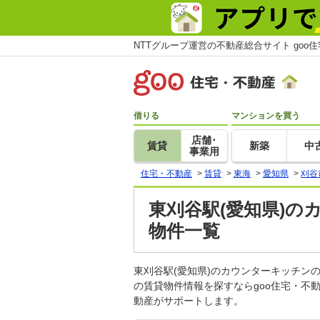
NTTグループ運営の不動産総合サイト goo
借りる
マンションを買う
店舗･
賃貸
新築
中
事業用
住宅・不動産
>
賃貸
>
東海
>
愛知県
>
刈谷
東刈谷駅(愛知県)の
物件一覧
東刈谷駅(愛知県)のカウンターキッチ
の賃貸物件情報を探すならgoo住宅・不
動産がサポートします。