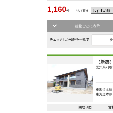
1,160
件
並び替え
建物ごとに表示
チェックした物件を一括で
（新築
愛知県刈谷
東海道本線
東海道本線 
間取り図
賃