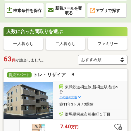
新着メールを受
検索条件を保存
アプリで探す
取る
人数に合った間取りを選ぶ
一人暮らし
二人暮らし
ファミリー
63
件
が該当しました。
トレ・リザイア Ｂ
賃貸アパート
東武鉄道桐生線 新桐生駅 徒歩9
分
その他の交通
築11年3ヶ月 / 3階建
群馬県桐生市相生町１丁目
7.40
万円