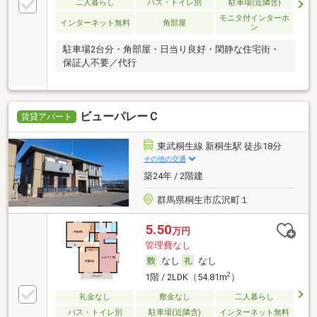
二人暮らし
バス・トイレ別
駐車場(近隣含)
モニタ付インターホ
インターネット無料
角部屋
ン
駐車場2台分・角部屋・日当り良好・閑静な住宅街・
保証人不要／代行
ビューパレーＣ
賃貸アパート
東武桐生線 新桐生駅 徒歩18分
その他の交通
築24年 / 2階建
群馬県桐生市広沢町１
5.50
万円
管理費なし
なし
なし
2
1階 / 2LDK（54.81m
）
礼金なし
敷金なし
二人暮らし
バス・トイレ別
駐車場(近隣含)
インターネット無料