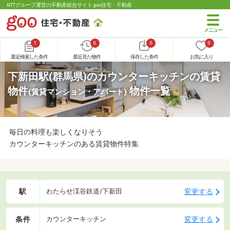
NTTグループ運営の不動産総合サイト goo住宅・不動産
1
0
0
0
最近検索した条件
最近見た物件
保存した条件
お気に入り
下新田駅(群馬県)のカウンターキッチンの賃貸
物件
物件一覧
(賃貸マンション・アパート)
毎日の料理も楽しくなりそう
カウンターキッチンのある賃貸物件特集
駅
変更する
わたらせ渓谷鉄道/下新田
条件
変更する
カウンターキッチン