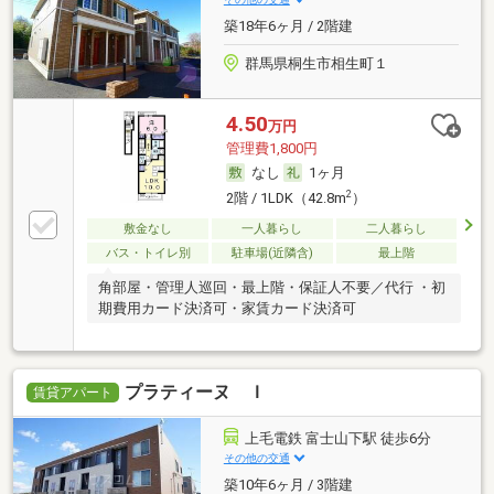
築18年6ヶ月 / 2階建
群馬県桐生市相生町１
4.50
万円
管理費1,800円
なし
1ヶ月
2
2階 / 1LDK（42.8m
）
敷金なし
一人暮らし
二人暮らし
バス・トイレ別
駐車場(近隣含)
最上階
角部屋・管理人巡回・最上階・保証人不要／代行 ・初
期費用カード決済可・家賃カード決済可
プラティーヌ Ｉ
賃貸アパート
上毛電鉄 富士山下駅 徒歩6分
その他の交通
築10年6ヶ月 / 3階建