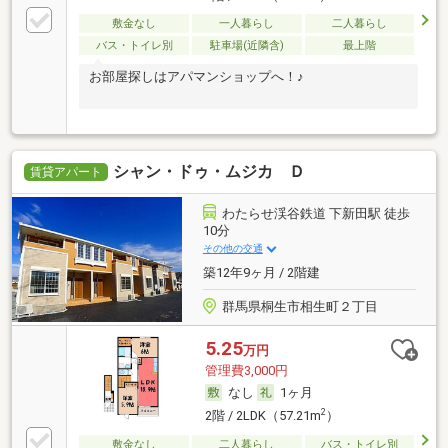
敷金なし
一人暮らし
二人暮らし
バス・トイレ別
駐車場(近隣含)
最上階
お部屋探しはアパマンショップへ！♪
シャン・ドゥ・ムジカ Ｄ
賃貸アパート
わたらせ渓谷鉄道 下新田駅 徒歩
10分
その他の交通
築12年9ヶ月 / 2階建
群馬県桐生市相生町２丁目
5.25
万円
管理費3,000円
なし
1ヶ月
2
2階 / 2LDK（57.21m
）
敷金なし
二人暮らし
バス・トイレ別