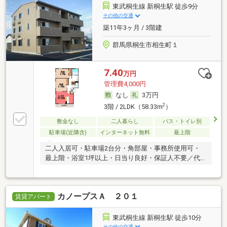
東武桐生線 新桐生駅 徒歩9分
その他の交通
築11年3ヶ月 / 3階建
群馬県桐生市相生町１
7.40
万円
管理費4,000円
なし
3万円
2
3階 / 2LDK（58.33m
）
敷金なし
二人暮らし
バス・トイレ別
駐車場(近隣含)
インターネット無料
最上階
二人入居可・駐車場2台分・角部屋・事務所使用可・
最上階・浴室1坪以上・日当り良好・保証人不要／代
行
カノープスＡ ２０１
賃貸アパート
東武桐生線 新桐生駅 徒歩10分
その他の交通