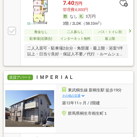
7.40
万円
管理費4,000円
なし
3万円
2
3階 / 2LDK（58.33m
）
敷金なし
二人暮らし
バス・トイレ別
駐車場(近隣含)
インターネット無料
最上階
二人入居可・駐車場2台分・角部屋・最上階・浴室1坪
以上・日当り良好・保証人不要／代行 ・ルームシェア
可・家賃カード決済可
ＩＭＰＥＲＩＡＬ
賃貸アパート
東武桐生線 新桐生駅 徒歩19分
その他の交通
築12年11ヶ月 / 2階建
群馬県桐生市相生町１