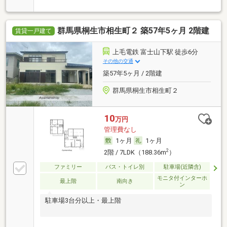
群馬県桐生市相生町２ 築57年5ヶ月 2階建
賃貸一戸建て
上毛電鉄 富士山下駅 徒歩6分
その他の交通
築57年5ヶ月 / 2階建
群馬県桐生市相生町２
10
万円
管理費なし
1ヶ月
1ヶ月
2
2階 / 7LDK（188.36m
）
ファミリー
バス・トイレ別
駐車場(近隣含)
モニタ付インターホ
最上階
南向き
ン
駐車場3台分以上・最上階