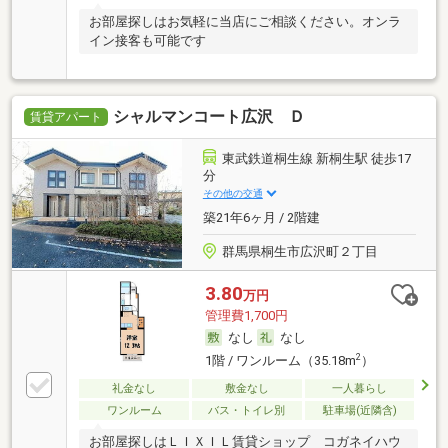
お部屋探しはお気軽に当店にご相談ください。オンラ
イン接客も可能です
シャルマンコート広沢 Ｄ
賃貸アパート
東武鉄道桐生線 新桐生駅 徒歩17
分
その他の交通
築21年6ヶ月 / 2階建
群馬県桐生市広沢町２丁目
3.80
万円
管理費1,700円
なし
なし
2
1階 / ワンルーム（35.18m
）
礼金なし
敷金なし
一人暮らし
ワンルーム
バス・トイレ別
駐車場(近隣含)
お部屋探しはＬＩＸＩＬ賃貸ショップ コガネイハウ