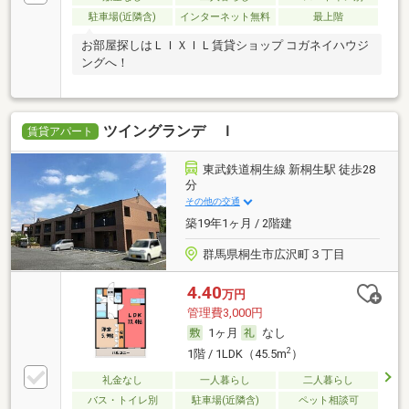
駐車場(近隣含)
インターネット無料
最上階
お部屋探しはＬＩＸＩＬ賃貸ショップ コガネイハウジ
ングへ！
ツイングランデ Ｉ
賃貸アパート
東武鉄道桐生線 新桐生駅 徒歩28
分
その他の交通
築19年1ヶ月 / 2階建
群馬県桐生市広沢町３丁目
4.40
万円
管理費3,000円
1ヶ月
なし
2
1階 / 1LDK（45.5m
）
礼金なし
一人暮らし
二人暮らし
バス・トイレ別
駐車場(近隣含)
ペット相談可