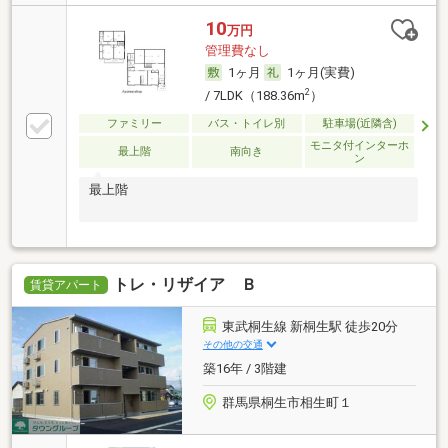
10
万円
管理費なし
1ヶ月
1ヶ月(実費)
2
/ 7LDK（188.36m
）
ファミリー
バス・トイレ別
駐車場(近隣含)
モニタ付インターホ
最上階
南向き
ン
最上階
トレ・リザイア Ｂ
賃貸アパート
東武桐生線 新桐生駅 徒歩20分
その他の交通
築16年 / 3階建
群馬県桐生市相生町１