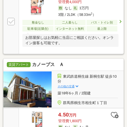
管理費4,000円
なし
3万円
2
3階 / 2LDK（58.33m
）
敷金なし
二人暮らし
バス・トイレ別
駐車場(近隣含)
インターネット無料
最上階
お部屋探しはお気軽に当店にご相談ください。オンラ
イン接客も可能です。
カノープス Ａ
賃貸アパート
東武鉄道桐生線 新桐生駅 徒歩10
分
その他の交通
築18年6ヶ月 / 2階建
群馬県桐生市相生町１丁目
4.50
万円
管理費1,800円