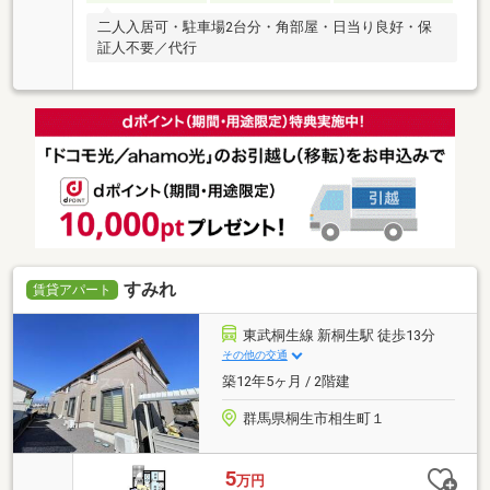
二人入居可・駐車場2台分・角部屋・日当り良好・保
証人不要／代行
すみれ
賃貸アパート
東武桐生線 新桐生駅 徒歩13分
その他の交通
築12年5ヶ月 / 2階建
群馬県桐生市相生町１
5
万円