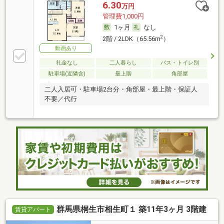
6.30
万円
管理費1,000円
1ヶ月
なし
2
2階 / 2LDK（65.56m
）
動画あり
礼金なし
二人暮らし
バス・トイレ別
駐車場(近隣含)
最上階
角部屋
二人入居可・駐車場2台分・角部屋・最上階・保証人
不要／代行
群馬県桐生市相生町１ 築11年3ヶ月 3階建
賃貸アパート