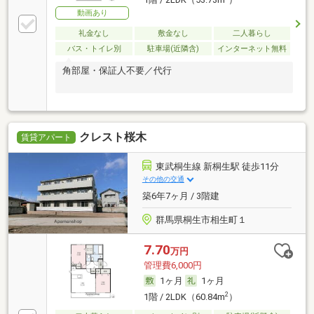
1階 / 2LDK（53.73m
）
動画あり
礼金なし
敷金なし
二人暮らし
バス・トイレ別
駐車場(近隣含)
インターネット無料
角部屋・保証人不要／代行
クレスト桜木
賃貸アパート
東武桐生線 新桐生駅 徒歩11分
その他の交通
築6年7ヶ月 / 3階建
群馬県桐生市相生町１
7.70
万円
管理費6,000円
1ヶ月
1ヶ月
2
1階 / 2LDK（60.84m
）