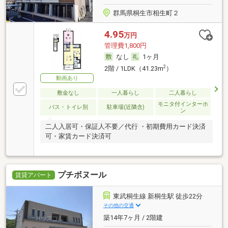
群馬県桐生市相生町２
4.95
万円
管理費1,800円
なし
1ヶ月
2
2階 / 1LDK（41.23m
）
動画あり
敷金なし
一人暮らし
二人暮らし
モニタ付インターホ
バス・トイレ別
駐車場(近隣含)
ン
二人入居可・保証人不要／代行 ・初期費用カード決済
可・家賃カード決済可
プチボヌール
賃貸アパート
東武桐生線 新桐生駅 徒歩22分
その他の交通
築14年7ヶ月 / 2階建