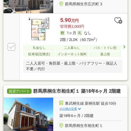
群馬県桐生市広沢町３
5.90
万円
管理費3,000円
1ヶ月
なし
2
2階 / 2LDK（60.72m
）
礼金なし
二人暮らし
バス・トイレ別
駐車場(近隣含)
インターネット無料
最上階
二人入居可・角部屋・最上階・バリアフリー・保証人
不要／代行
群馬県桐生市相生町１ 築18年6ヶ月 2階建
賃貸アパート
東武桐生線 新桐生駅 徒歩10分
その他の交通
築18年6ヶ月 / 2階建
群馬県桐生市相生町１