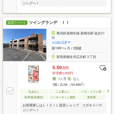
ジングへ！
ツイングランデ ＩＩ
賃貸アパート
東武鉄道桐生線 新桐生駅 徒歩21
分
その他の交通
築19年1ヶ月 / 2階建
群馬県桐生市広沢町３丁目
5.50
万円
管理費3,000円
1ヶ月
なし
2
1階 / 2LDK（54.49m
）
礼金なし
二人暮らし
バス・トイレ別
駐車場(近隣含)
インターネット無料
角部屋
お部屋探しはＬＩＸＩＬ賃貸ショップ コガネイハウ
ジングへ！