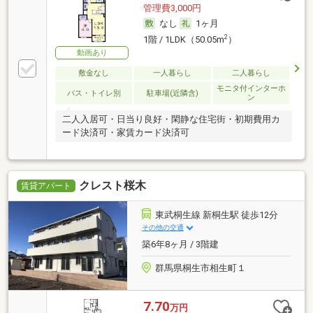
管理費3,000円
なし
1ヶ月
2
1階 / 1LDK（50.05m
）
動画あり
敷金なし
一人暮らし
二人暮らし
モニタ付インターホ
バス・トイレ別
駐車場(近隣含)
ン
二人入居可・日当り良好・閑静な住宅街・初期費用カ
ード決済可・家賃カード決済可
クレスト桜木
賃貸アパート
東武桐生線 新桐生駅 徒歩12分
その他の交通
築6年8ヶ月 / 3階建
群馬県桐生市相生町１
7.70
万円