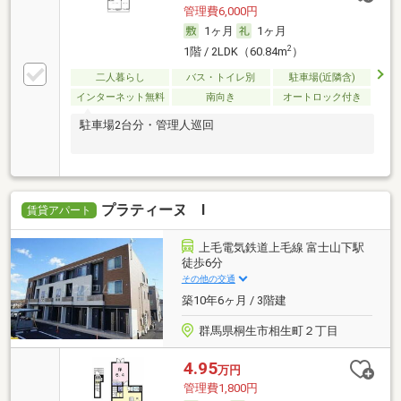
管理費6,000円
1ヶ月
1ヶ月
2
1階 / 2LDK（60.84m
）
二人暮らし
バス・トイレ別
駐車場(近隣含)
インターネット無料
南向き
オートロック付き
駐車場2台分・管理人巡回
プラティーヌ Ⅰ
賃貸アパート
上毛電気鉄道上毛線 富士山下駅
徒歩6分
その他の交通
築10年6ヶ月 / 3階建
群馬県桐生市相生町２丁目
4.95
万円
管理費1,800円