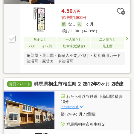
4.50
万円
管理費1,800円
なし
1ヶ月
2
2階 / 1LDK（42.8m
）
敷金なし
一人暮らし
二人暮らし
バス・トイレ別
駐車場(近隣含)
最上階
角部屋・最上階・保証人不要／代行 ・初期費用カード
決済可・家賃カード決済可
群馬県桐生市相生町２ 築12年9ヶ月 2階建
賃貸アパート
わたらせ渓谷鉄道 下新田駅 徒歩
10分
その他の交通
築12年9ヶ月 / 2階建
群馬県桐生市相生町２