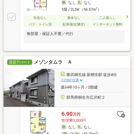
なし
なし
2
1階 / 2LDK（56.57m
）
礼金なし
敷金なし
二人暮らし
バス・トイレ別
駐車場(近隣含)
インターネット無料
角部屋・保証人不要／代行
メゾンタムラ Ａ
賃貸アパート
東武桐生線 新桐生駅 徒歩8分
その他の交通
築34年10ヶ月 / 2階建
群馬県桐生市広沢町２
6.90
万円
管理費3,000円
なし
なし
2