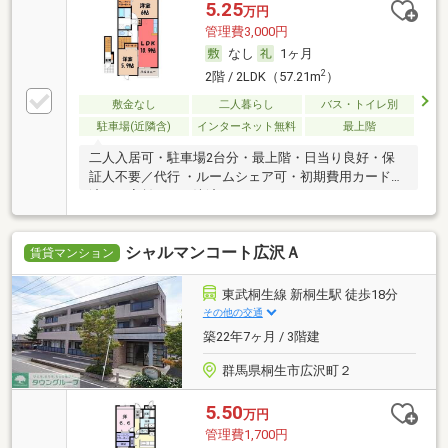
5.25
万円
管理費3,000円
なし
1ヶ月
2
2階 / 2LDK（57.21m
）
敷金なし
二人暮らし
バス・トイレ別
駐車場(近隣含)
インターネット無料
最上階
二人入居可・駐車場2台分・最上階・日当り良好・保
証人不要／代行 ・ルームシェア可・初期費用カード決
済可・家賃カード決済可
シャルマンコート広沢Ａ
賃貸マンション
東武桐生線 新桐生駅 徒歩18分
その他の交通
築22年7ヶ月 / 3階建
群馬県桐生市広沢町２
5.50
万円
管理費1,700円