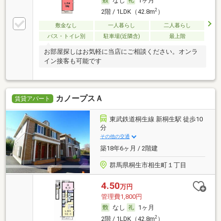
なし
1ヶ月
2
2階 / 1LDK（42.8m
）
敷金なし
一人暮らし
二人暮らし
バス・トイレ別
駐車場(近隣含)
最上階
お部屋探しはお気軽に当店にご相談ください。オンラ
イン接客も可能です
カノープスＡ
賃貸アパート
東武鉄道桐生線 新桐生駅 徒歩10
分
その他の交通
築18年6ヶ月 / 2階建
群馬県桐生市相生町１丁目
4.50
万円
管理費1,800円
なし
1ヶ月
2
2階 / 1LDK（42.8m
）