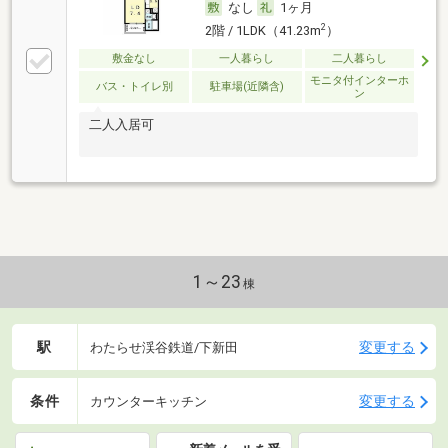
なし
1ヶ月
2
2階 / 1LDK（41.23m
）
敷金なし
一人暮らし
二人暮らし
モニタ付インターホ
バス・トイレ別
駐車場(近隣含)
ン
二人入居可
1～23
棟
駅
変更する
わたらせ渓谷鉄道/下新田
条件
変更する
カウンターキッチン