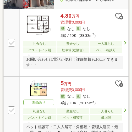
4.80
万円
管理費3,000円
なし
なし
2
2階 / 1DK（28.32m
）
礼金なし
敷金なし
一人暮らし
バス・トイレ別
駐車場(近隣含)
ペット相談可
お問い合わせは電話が便利！詳細情報もお伝えできま
す！！
5
万円
管理費3,000円
なし
なし
動画あり
2
4階 / 1DK（28.09m
）
礼金なし
敷金なし
一人暮らし
バス・トイレ別
ペット相談可
最上階
ペット相談可・二人入居可・角部屋・管理人巡回・最