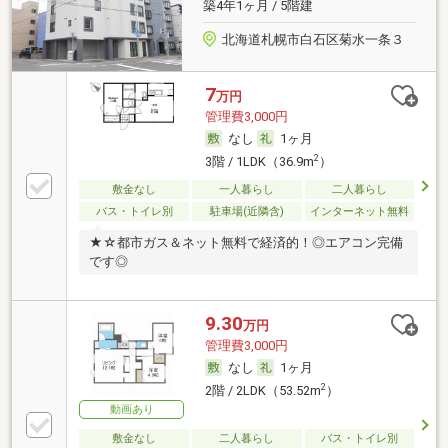
築4年1ヶ月 / 5階建
北海道札幌市白石区菊水一条３
7
万円
管理費3,000円
なし
1ヶ月
2
3階 / 1LDK（36.9m
）
敷金なし
一人暮らし
二人暮らし
バス・トイレ別
駐車場(近隣含)
インターネット無料
★☆都市ガス＆ネット無料で経済的！◎エアコン完備
です◎
9.30
万円
管理費3,000円
なし
1ヶ月
2
2階 / 2LDK（53.52m
）
動画あり
敷金なし
二人暮らし
バス・トイレ別