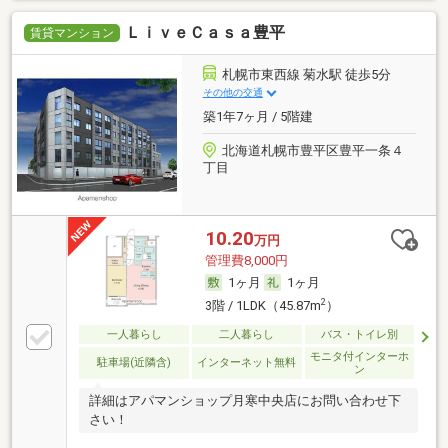
ＬｉｖｅＣａｓａ豊平
賃貸マンション
札幌市東西線 菊水駅 徒歩5分
その他の交通
築1年7ヶ月 / 5階建
北海道札幌市豊平区豊平一条４
丁目
10.20
万円
管理費8,000円
1ヶ月
1ヶ月
2
3階 / 1LDK（45.87m
）
一人暮らし
二人暮らし
バス・トイレ別
モニタ付インターホ
駐車場(近隣含)
インターネット無料
ン
詳細はアパマンショップ月寒中央店にお問い合わせ下
さい！