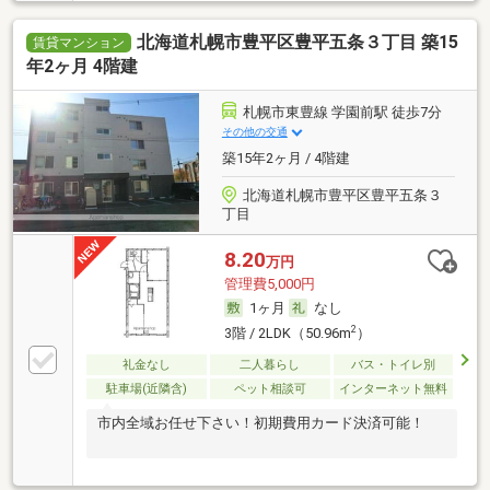
北海道札幌市豊平区豊平五条３丁目 築15
賃貸マンション
年2ヶ月 4階建
札幌市東豊線 学園前駅 徒歩7分
その他の交通
築15年2ヶ月 / 4階建
北海道札幌市豊平区豊平五条３
丁目
8.20
万円
管理費5,000円
1ヶ月
なし
2
3階 / 2LDK（50.96m
）
礼金なし
二人暮らし
バス・トイレ別
駐車場(近隣含)
ペット相談可
インターネット無料
市内全域お任せ下さい！初期費用カード決済可能！