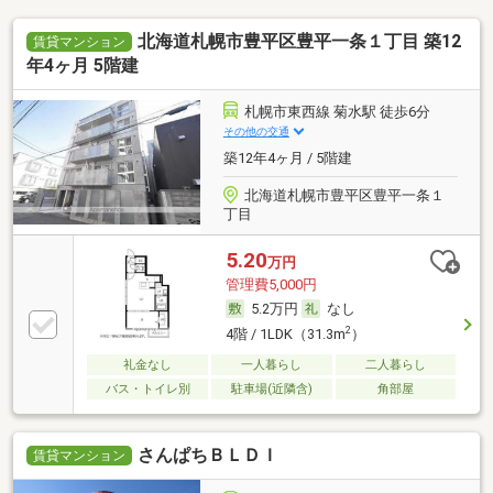
北海道札幌市豊平区豊平一条１丁目 築12
賃貸マンション
年4ヶ月 5階建
札幌市東西線 菊水駅 徒歩6分
その他の交通
築12年4ヶ月 / 5階建
北海道札幌市豊平区豊平一条１
丁目
5.20
万円
管理費5,000円
5.2万円
なし
2
4階 / 1LDK（31.3m
）
礼金なし
一人暮らし
二人暮らし
バス・トイレ別
駐車場(近隣含)
角部屋
さんぱちＢＬＤＩ
賃貸マンション