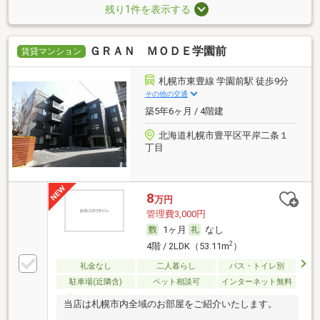
残り1件を表示する
ＧＲＡＮ ＭＯＤＥ学園前
賃貸マンション
札幌市東豊線 学園前駅 徒歩9分
その他の交通
築5年6ヶ月 / 4階建
北海道札幌市豊平区平岸二条１
丁目
8
万円
管理費3,000円
1ヶ月
なし
2
4階 / 2LDK（53.11m
）
礼金なし
二人暮らし
バス・トイレ別
駐車場(近隣含)
ペット相談可
インターネット無料
当店は札幌市内全域のお部屋をご紹介いたします。