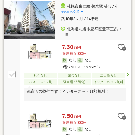
札幌市東西線 菊水駅 徒歩7分
その他の交通
築18年8ヶ月 / 14階建
北海道札幌市豊平区豊平三条２
丁目
7.30
万円
管理費6,000円
なし
なし
2
3階 / 2LDK（53.29m
）
礼金なし
敷金なし
二人暮らし
バス・トイレ別
駐車場(近隣含)
インターネット無料
都市ガス物件です！インターネット月額無料！
7.50
万円
管理費6,000円
なし
なし
2