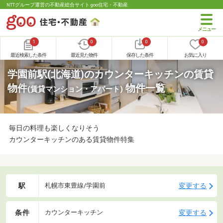
NTTグループ運営の不動産総合サイト goo住宅・不動産
1
0
0
0
最近検索した条件
最近見た物件
保存した条件
お気に入り
学園前駅(北海道)のカウンターキッチンの賃貸
物件
物件一覧
(賃貸マンション・アパート)
毎日の料理も楽しくなりそう
カウンターキッチンのある賃貸物件特集
駅
変更する
札幌市東豊線/学園前
条件
変更する
カウンターキッチン