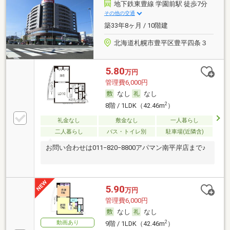
地下鉄東豊線 学園前駅 徒歩7分
その他の交通
築33年8ヶ月 / 10階建
北海道札幌市豊平区豊平四条３
5.80
万円
管理費6,000円
なし
なし
2
8階 / 1LDK（42.46m
）
礼金なし
敷金なし
一人暮らし
二人暮らし
バス・トイレ別
駐車場(近隣含)
お問い合わせは011−820−8800アパマン南平岸店まで♪
5.90
万円
管理費6,000円
なし
なし
動画あり
2
9階 / 1LDK（42.46m
）