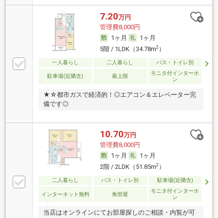
7.20
万円
管理費8,000円
1ヶ月
1ヶ月
2
5階 / 1LDK（34.78m
）
一人暮らし
二人暮らし
バス・トイレ別
モニタ付インターホ
駐車場(近隣含)
最上階
ン
★☆都市ガスで経済的！◎エアコン＆エレベーター完
備です◎
10.70
万円
管理費8,000円
1ヶ月
1ヶ月
2
2階 / 2LDK（51.85m
）
二人暮らし
バス・トイレ別
駐車場(近隣含)
モニタ付インターホ
インターネット無料
角部屋
ン
当店はオンラインにてお部屋探しのご相談・内覧が可