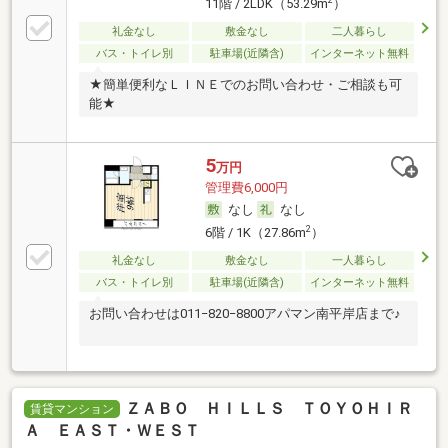
11階 / 2LDK（53.29m
）
礼金なし
敷金なし
二人暮らし
バス・トイレ別
駐車場(近隣含)
インターネット無料
★簡単便利なＬＩＮＥでのお問い合わせ・ご相談も可
能★
5
万円
管理費6,000円
なし
なし
2
6階 / 1K（27.86m
）
礼金なし
敷金なし
一人暮らし
バス・トイレ別
駐車場(近隣含)
インターネット無料
お問い合わせは011−820−8800アパマン南平岸店まで♪
ＺＡＢＯ ＨＩＬＬＳ ＴＯＹＯＨＩＲ
賃貸マンション
Ａ ＥＡＳＴ・ＷＥＳＴ