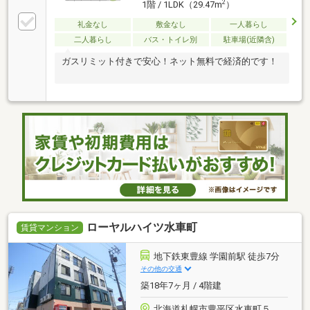
2
1階 / 1LDK（29.47m
）
礼金なし
敷金なし
一人暮らし
二人暮らし
バス・トイレ別
駐車場(近隣含)
ガスリミット付きで安心！ネット無料で経済的です！
ローヤルハイツ水車町
賃貸マンション
地下鉄東豊線 学園前駅 徒歩7分
その他の交通
築18年7ヶ月 / 4階建
北海道札幌市豊平区水車町５