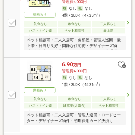
管理費4,000円
なし
なし
動画あり
2
4階 / 2LDK（47.25m
）
礼金なし
敷金なし
二人暮らし
バス・トイレ別
ペット相談可
最上階
ペット相談可・二人入居可・角部屋・管理人巡回・最
上階・日当り良好・閑静な住宅街・デザイナーズ物
件・保証人不要／代行 ・ルームシェア可・初期費用カ
ード決済可
6.90
万円
管理費4,000円
なし
なし
2
1階 / 2LDK（45.21m
）
動画あり
礼金なし
敷金なし
二人暮らし
バス・トイレ別
駐車場(近隣含)
ペット相談可
ペット相談可・二人入居可・管理人巡回・ロードヒー
ター・デザイナーズ物件・初期費用カード決済可