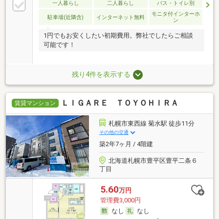
一人暮らし
二人暮らし
バス・トイレ別
モニタ付インターホ
駐車場(近隣含)
インターネット無料
ン
1円でもお安くしたい初期費用。弊社でしたらご相談
可能です！
残り4件を表示する
ＬＩＧＡＲＥ ＴＯＹＯＨＩＲＡ
賃貸マンション
札幌市東西線 菊水駅 徒歩11分
その他の交通
築2年7ヶ月 / 4階建
北海道札幌市豊平区豊平二条６
丁目
5.60
万円
管理費3,000円
なし
なし