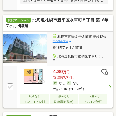
上階・ロードヒーター・日当り良好・閑静な住宅街・
保証人不要／代行 ・ルームシェア可・初期費用カード
決済可
北海道札幌市豊平区水車町５丁目 築18年
賃貸マンション
7ヶ月 4階建
札幌市東豊線 学園前駅 徒歩12分
その他の交通
築18年7ヶ月 / 4階建
北海道札幌市豊平区水車町５丁
目
4.80
万円
管理費3,000円
なし
なし
2
2階 / 1DK（28.32m
）
礼金なし
敷金なし
一人暮らし
バス・トイレ別
駐車場(近隣含)
ペット相談可