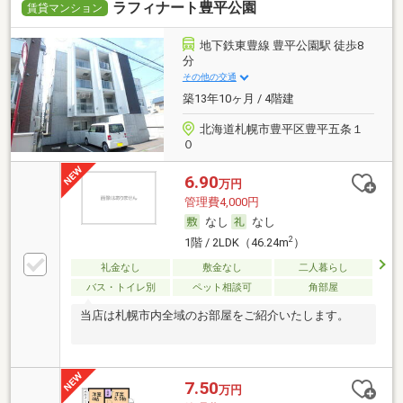
ラフィナート豊平公園
賃貸マンション
地下鉄東豊線 豊平公園駅 徒歩8
分
その他の交通
築13年10ヶ月 / 4階建
北海道札幌市豊平区豊平五条１
０
6.90
万円
管理費4,000円
なし
なし
2
1階 / 2LDK（46.24m
）
礼金なし
敷金なし
二人暮らし
バス・トイレ別
ペット相談可
角部屋
当店は札幌市内全域のお部屋をご紹介いたします。
7.50
万円