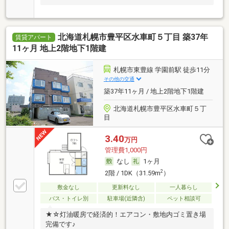
北海道札幌市豊平区水車町５丁目 築37年
賃貸アパート
11ヶ月 地上2階地下1階建
札幌市東豊線 学園前駅 徒歩11分
その他の交通
築37年11ヶ月 / 地上2階地下1階建
北海道札幌市豊平区水車町５丁
目
3.40
万円
管理費1,000円
なし
1ヶ月
2
2階 / 1DK（31.59m
）
敷金なし
更新料なし
一人暮らし
バス・トイレ別
駐車場(近隣含)
ペット相談可
★☆灯油暖房で経済的！エアコン・敷地内ゴミ置き場
完備です♪