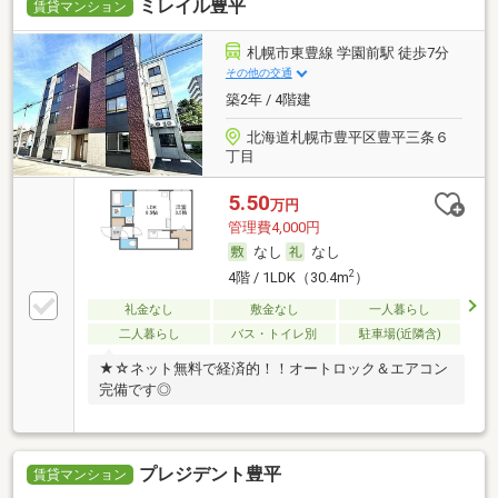
ミレイル豊平
賃貸マンション
札幌市東豊線 学園前駅 徒歩7分
その他の交通
築2年 / 4階建
北海道札幌市豊平区豊平三条６
丁目
5.50
万円
管理費4,000円
なし
なし
2
4階 / 1LDK（30.4m
）
礼金なし
敷金なし
一人暮らし
二人暮らし
バス・トイレ別
駐車場(近隣含)
★☆ネット無料で経済的！！オートロック＆エアコン
完備です◎
プレジデント豊平
賃貸マンション