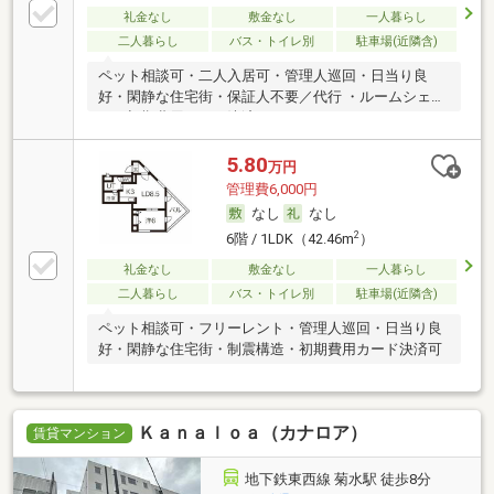
礼金なし
敷金なし
一人暮らし
二人暮らし
バス・トイレ別
駐車場(近隣含)
ペット相談可・二人入居可・管理人巡回・日当り良
好・閑静な住宅街・保証人不要／代行 ・ルームシェア
可・初期費用カード決済可
5.80
万円
管理費6,000円
なし
なし
2
6階 / 1LDK（42.46m
）
礼金なし
敷金なし
一人暮らし
二人暮らし
バス・トイレ別
駐車場(近隣含)
ペット相談可・フリーレント・管理人巡回・日当り良
好・閑静な住宅街・制震構造・初期費用カード決済可
Ｋａｎａｌｏａ（カナロア）
賃貸マンション
地下鉄東西線 菊水駅 徒歩8分