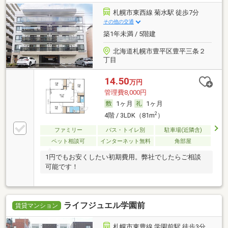
札幌市東西線 菊水駅 徒歩7分
その他の交通
築1年未満 / 5階建
北海道札幌市豊平区豊平三条２
丁目
14.50
万円
管理費8,000円
1ヶ月
1ヶ月
2
4階 / 3LDK（81m
）
ファミリー
バス・トイレ別
駐車場(近隣含)
ペット相談可
インターネット無料
角部屋
1円でもお安くしたい初期費用。弊社でしたらご相談
可能です！
ライフジュエル学園前
賃貸マンション
札幌市東豊線 学園前駅 徒歩3分