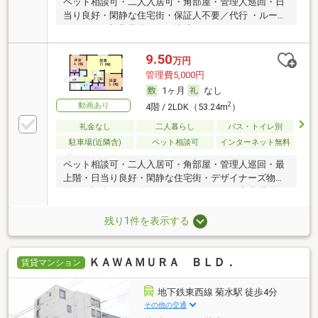
ペット相談可・二人入居可・角部屋・管理人巡回・日
当り良好・閑静な住宅街・保証人不要／代行 ・ルーム
シェア可・初期費用カード決済可
9.50
万円
管理費5,000円
1ヶ月
なし
動画あり
2
4階 / 2LDK（53.24m
）
礼金なし
二人暮らし
バス・トイレ別
駐車場(近隣含)
ペット相談可
インターネット無料
ペット相談可・二人入居可・角部屋・管理人巡回・最
上階・日当り良好・閑静な住宅街・デザイナーズ物
件・保証人不要／代行 ・ルームシェア可・初期費用カ
ード決済可
残り1件を表示する
ＫＡＷＡＭＵＲＡ ＢＬＤ．
賃貸マンション
地下鉄東西線 菊水駅 徒歩4分
その他の交通