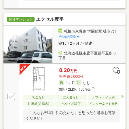
エクセル豊平
賃貸マンション
札幌市東豊線 学園前駅 徒歩7分
その他の交通
築15年2ヶ月 / 4階建
北海道札幌市豊平区豊平五条３
丁目
8.20
万円
管理費5,000円
1ヶ月
なし
2
3階 / 2LDK（50.96m
）
礼金なし
二人暮らし
バス・トイレ別
駐車場(近隣含)
ペット相談可
インターネット無料
「こんなお部屋に住みたいな」と思ったら是非お電話
ください♪