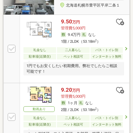
北海道札幌市豊平区平岸二条１
9.50
万円
管理費5,000円
9.4万円
なし
2
1階 / 2LDK（53.18m
）
礼金なし
二人暮らし
バス・トイレ別
駐車場(近隣含)
ペット相談可
インターネット無料
1円でもお安くしたい初期費用。弊社でしたらご相談
可能です！
9.20
万円
管理費5,000円
1ヶ月
なし
動画あり
2
2階 / 2LDK（53.18m
）
礼金なし
二人暮らし
バス・トイレ別
駐車場(近隣含)
ペット相談可
インターネット無料