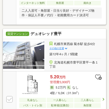
インターネット無料
角部屋
南向き
二人入居可・角部屋・日当り良好・デザイナーズ物
件・保証人不要／代行 ・初期費用カード決済可
デュオレッド豊平
賃貸マンション
札幌市東西線 菊水駅 徒歩6分
その他の交通
築12年4ヶ月 / 5階建
北海道札幌市豊平区豊平一条１
丁目
5.20
万円
管理費5,000円
5.2万円
なし
2
4階 / 1LDK（31.3m
）
礼金なし
一人暮らし
二人暮らし
バス・トイレ別
駐車場(近隣含)
角部屋