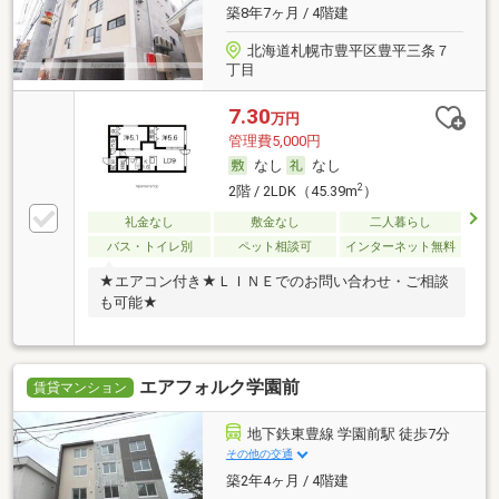
築8年7ヶ月 / 4階建
北海道札幌市豊平区豊平三条７
丁目
7.30
万円
管理費5,000円
なし
なし
2
2階 / 2LDK（45.39m
）
礼金なし
敷金なし
二人暮らし
バス・トイレ別
ペット相談可
インターネット無料
★エアコン付き★ＬＩＮＥでのお問い合わせ・ご相談
も可能★
エアフォルク学園前
賃貸マンション
地下鉄東豊線 学園前駅 徒歩7分
その他の交通
築2年4ヶ月 / 4階建