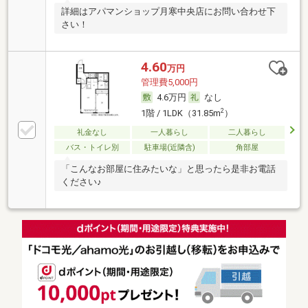
詳細はアパマンショップ月寒中央店にお問い合わせ下
さい！
4.60
万円
管理費5,000円
4.6万円
なし
2
1階 / 1LDK（31.85m
）
礼金なし
一人暮らし
二人暮らし
バス・トイレ別
駐車場(近隣含)
角部屋
「こんなお部屋に住みたいな」と思ったら是非お電話
ください♪