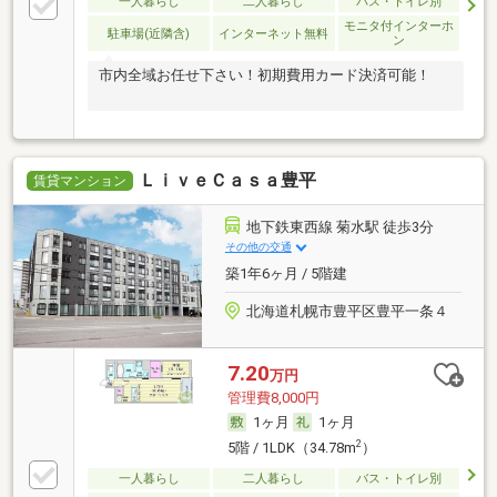
一人暮らし
二人暮らし
バス・トイレ別
モニタ付インターホ
駐車場(近隣含)
インターネット無料
ン
市内全域お任せ下さい！初期費用カード決済可能！
ＬｉｖｅＣａｓａ豊平
賃貸マンション
地下鉄東西線 菊水駅 徒歩3分
その他の交通
築1年6ヶ月 / 5階建
北海道札幌市豊平区豊平一条４
7.20
万円
管理費8,000円
1ヶ月
1ヶ月
2
5階 / 1LDK（34.78m
）
一人暮らし
二人暮らし
バス・トイレ別