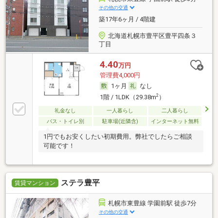
その他の交通
築17年6ヶ月 / 4階建
北海道札幌市豊平区豊平四条３
丁目
4.40
万円
管理費4,000円
1ヶ月
なし
2
1階 / 1LDK（29.38m
）
礼金なし
一人暮らし
二人暮らし
バス・トイレ別
駐車場(近隣含)
インターネット無料
1円でもお安くしたい初期費用。弊社でしたらご相談
可能です！
ステラ豊平
賃貸マンション
札幌市東豊線 学園前駅 徒歩7分
その他の交通