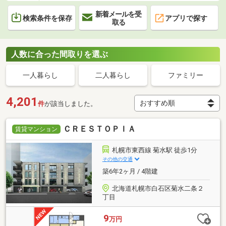
新着メールを受
検索条件を保存
アプリで探す
取る
人数に合った間取りを選ぶ
一人暮らし
二人暮らし
ファミリー
4,201
件
が該当しました。
ＣＲＥＳＴＯＰＩＡ
賃貸マンション
札幌市東西線 菊水駅 徒歩1分
その他の交通
築6年2ヶ月 / 4階建
北海道札幌市白石区菊水二条２
丁目
9
万円