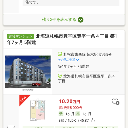
能です。
残り2件を表示する
北海道札幌市豊平区豊平一条４丁目 築1
賃貸マンション
年7ヶ月 5階建
札幌市東西線 菊水駅 徒歩5分
その他の交通
築1年7ヶ月 / 5階建
北海道札幌市豊平区豊平一条４
丁目
10.20
万円
管理費8,000円
1ヶ月
1ヶ月
2
3階 / 1LDK（45.87m
）