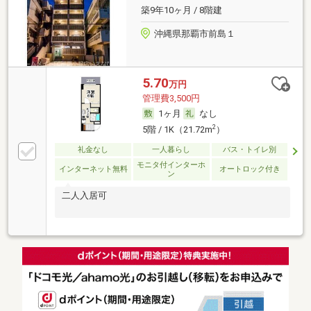
築9年10ヶ月 / 8階建
沖縄県那覇市前島１
5.70
万円
管理費3,500円
1ヶ月
なし
2
5階 / 1K（21.72m
）
礼金なし
一人暮らし
バス・トイレ別
モニタ付インターホ
インターネット無料
オートロック付き
ン
二人入居可