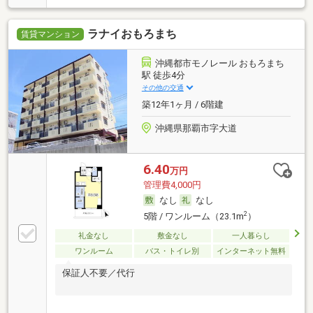
ラナイおもろまち
賃貸マンション
沖縄都市モノレール おもろまち
駅 徒歩4分
その他の交通
築12年1ヶ月 / 6階建
沖縄県那覇市字大道
6.40
万円
管理費4,000円
なし
なし
2
5階 / ワンルーム（23.1m
）
礼金なし
敷金なし
一人暮らし
ワンルーム
バス・トイレ別
インターネット無料
保証人不要／代行