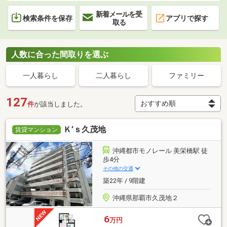
新着メールを受
検索条件を保存
アプリで探す
取る
人数に合った間取りを選ぶ
一人暮らし
二人暮らし
ファミリー
127
件
が該当しました。
Ｋ’ｓ久茂地
賃貸マンション
沖縄都市モノレール 美栄橋駅 徒
歩4分
その他の交通
築22年 / 9階建
沖縄県那覇市久茂地２
6
万円