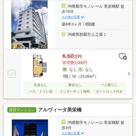
沖縄都市モノレール 美栄橋駅 徒
歩16分
その他の交通
築6年3ヶ月 / 8階建
沖縄県那覇市上之屋１
6.60
万円
管理費5,000円
なし
なし
2
7階 / 1K（25.03m
）
礼金なし
敷金なし
一人暮らし
バス・トイレ別
インターネット無料
オートロック付き
アルヴィータ美栄橋
賃貸マンション
沖縄都市モノレール 美栄橋駅 徒
歩3分
その他の交通