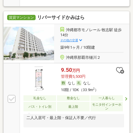
リバーサイドかみはら
賃貸マンション
沖縄都市モノレール 牧志駅 徒歩
14分
その他の交通
築9年1ヶ月 / 10階建
沖縄県那覇市樋川２
9.50
万円
管理費5,500円
なし
なし
2
10階 / 1DK（33.9m
）
礼金なし
敷金なし
一人暮らし
モニタ付インターホ
バス・トイレ別
最上階
ン
二人入居可・最上階・保証人不要／代行