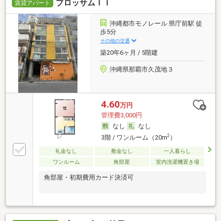
ブロッサムＩＩ
賃貸アパート
沖縄都市モノレール 県庁前駅 徒
歩5分
その他の交通
築20年6ヶ月 / 5階建
沖縄県那覇市久茂地３
4.60
万円
管理費3,000円
なし
なし
2
3階 / ワンルーム（20m
）
礼金なし
敷金なし
一人暮らし
ワンルーム
角部屋
室内洗濯機置き場
角部屋・初期費用カード決済可