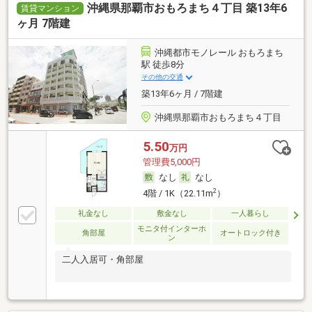
沖縄県那覇市おもろまち４丁目 築13年6
賃貸マンション
ヶ月 7階建
沖縄都市モノレール おもろまち
駅 徒歩8分
その他の交通
築13年6ヶ月 / 7階建
沖縄県那覇市おもろまち４丁目
5.50
万円
管理費5,000円
なし
なし
2
4階 / 1K（22.11m
）
礼金なし
敷金なし
一人暮らし
モニタ付インターホ
角部屋
オートロック付き
ン
二人入居可・角部屋