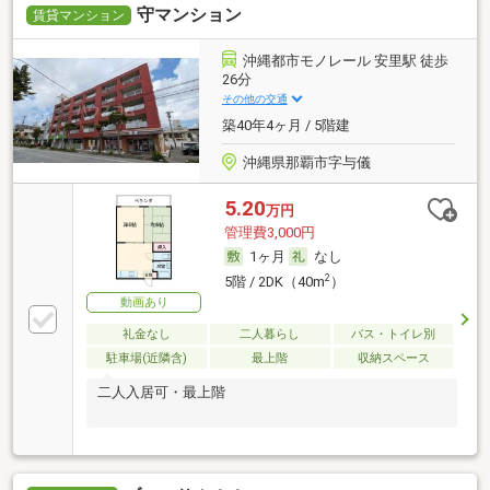
守マンション
賃貸マンション
沖縄都市モノレール 安里駅 徒歩
26分
その他の交通
築40年4ヶ月 / 5階建
沖縄県那覇市字与儀
5.20
万円
管理費3,000円
1ヶ月
なし
2
5階 / 2DK（40m
）
動画あり
礼金なし
二人暮らし
バス・トイレ別
駐車場(近隣含)
最上階
収納スペース
二人入居可・最上階