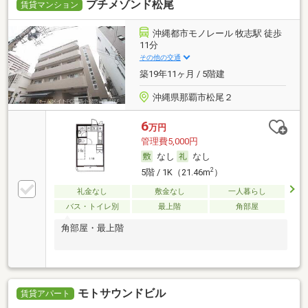
プチメゾンド松尾
賃貸マンション
沖縄都市モノレール 牧志駅 徒歩
11分
その他の交通
築19年11ヶ月 / 5階建
沖縄県那覇市松尾２
6
万円
管理費5,000円
なし
なし
2
5階 / 1K（21.46m
）
礼金なし
敷金なし
一人暮らし
バス・トイレ別
最上階
角部屋
角部屋・最上階
モトサウンドビル
賃貸アパート