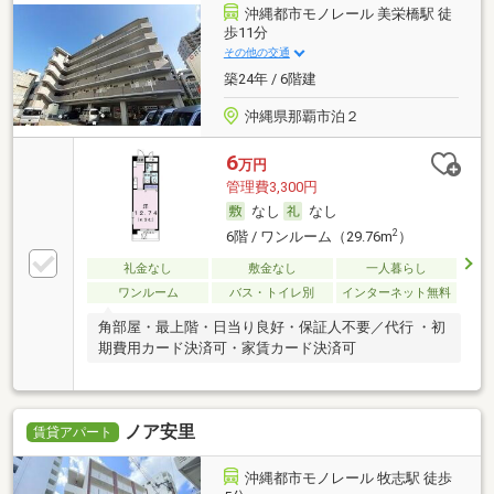
沖縄都市モノレール 美栄橋駅 徒
歩11分
その他の交通
築24年 / 6階建
沖縄県那覇市泊２
6
万円
管理費3,300円
なし
なし
2
6階 / ワンルーム（29.76m
）
礼金なし
敷金なし
一人暮らし
ワンルーム
バス・トイレ別
インターネット無料
角部屋・最上階・日当り良好・保証人不要／代行 ・初
期費用カード決済可・家賃カード決済可
ノア安里
賃貸アパート
沖縄都市モノレール 牧志駅 徒歩