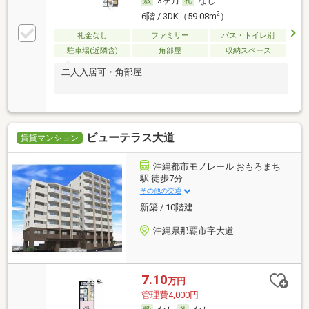
3ヶ月
なし
2
6階 / 3DK（59.08m
）
礼金なし
ファミリー
バス・トイレ別
駐車場(近隣含)
角部屋
収納スペース
二人入居可・角部屋
ビューテラス大道
賃貸マンション
沖縄都市モノレール おもろまち
駅 徒歩7分
その他の交通
新築 / 10階建
沖縄県那覇市字大道
7.10
万円
管理費4,000円