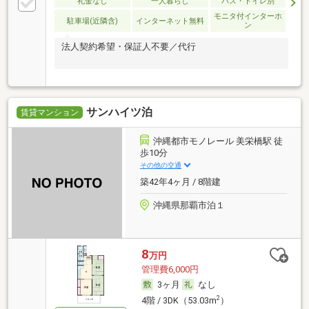
礼金なし
一人暮らし
バス・トイレ別
モニタ付インターホ
駐車場(近隣含)
インターネット無料
ン
法人契約希望・保証人不要／代行
サンハイツ泊
賃貸マンション
沖縄都市モノレール 美栄橋駅 徒
歩10分
その他の交通
築42年4ヶ月 / 8階建
沖縄県那覇市泊１
8
万円
管理費6,000円
3ヶ月
なし
2
4階 / 3DK（53.03m
）