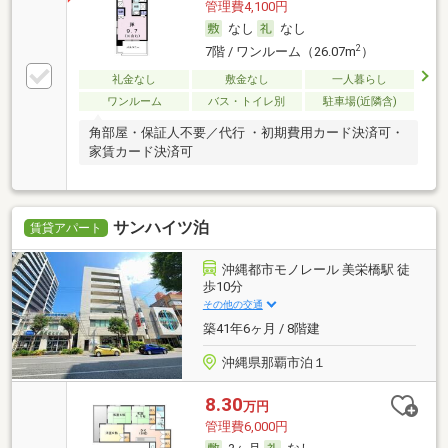
管理費4,100円
なし
なし
2
7階 / ワンルーム（26.07m
）
礼金なし
敷金なし
一人暮らし
ワンルーム
バス・トイレ別
駐車場(近隣含)
角部屋・保証人不要／代行 ・初期費用カード決済可・
家賃カード決済可
サンハイツ泊
賃貸アパート
沖縄都市モノレール 美栄橋駅 徒
歩10分
その他の交通
築41年6ヶ月 / 8階建
沖縄県那覇市泊１
8.30
万円
管理費6,000円