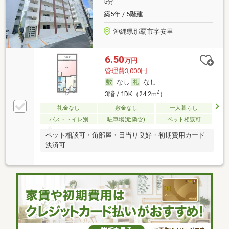
5分
築5年 / 5階建
沖縄県那覇市字安里
6.50
万円
管理費3,000円
なし
なし
2
3階 / 1DK（24.2m
）
礼金なし
敷金なし
一人暮らし
バス・トイレ別
駐車場(近隣含)
ペット相談可
ペット相談可・角部屋・日当り良好・初期費用カード
決済可