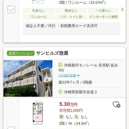
2
3階 / ワンルーム（32.67m
）
礼金なし
敷金なし
一人暮らし
ワンルーム
バス・トイレ別
インターネット無料
保証人不要／代行 ・初期費用カード決済可
サンヒルズ壺屋
賃貸マンション
沖縄都市モノレール 安里駅 徒歩
9分
その他の交通
築22年7ヶ月 / 3階建
沖縄県那覇市壺屋２
5.30
万円
管理費2,000円
なし
なし
2
3階 / 1K（24.5m
）