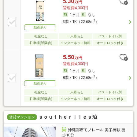
5.30
万円
管理費4,000円
1ヶ月
なし
2
3階 / 1K（22.68m
）
動画あり
礼金なし
一人暮らし
バス・トイレ別
駐車場(近隣含)
インターネット無料
オートロック付き
5.50
万円
管理費4,000円
1ヶ月
なし
2
8階 / 1K（22.68m
）
動画あり
礼金なし
一人暮らし
バス・トイレ別
駐車場(近隣含)
インターネット無料
オートロック付き
ｓｏｕｔｈｅｒｌｉｅｓ泊
賃貸マンション
沖縄都市モノレール 美栄橋駅 徒
歩10分