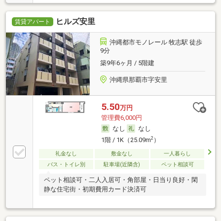
ヒルズ安里
賃貸アパート
沖縄都市モノレール 牧志駅 徒歩
9分
築9年6ヶ月 / 5階建
沖縄県那覇市字安里
5.50
万円
管理費6,000円
なし
なし
2
1階 / 1K（25.09m
）
礼金なし
敷金なし
一人暮らし
バス・トイレ別
駐車場(近隣含)
ペット相談可
ペット相談可・二人入居可・角部屋・日当り良好・閑
静な住宅街・初期費用カード決済可