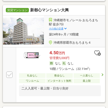
新都心マンション大興
賃貸マンション
沖縄都市モノレール おもろまち
駅 徒歩7分
その他の交通
築24年8ヶ月 / 10階建
沖縄県那覇市おもろまち４
4.50
万円
管理費5,000円
なし
なし
2
10階 / ワンルーム（22.11m
）
礼金なし
敷金なし
一人暮らし
ワンルーム
インターネット無料
最上階
二人入居可・最上階・日当り良好