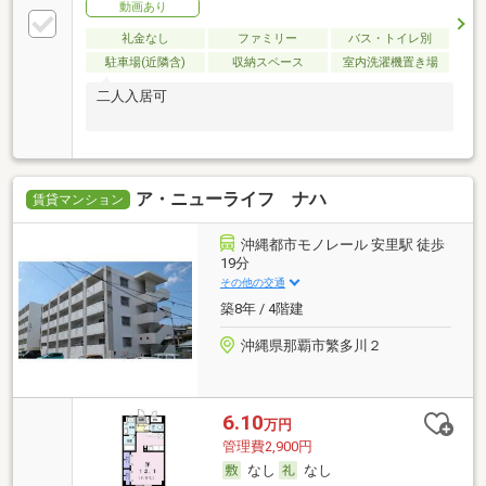
動画あり
礼金なし
ファミリー
バス・トイレ別
駐車場(近隣含)
収納スペース
室内洗濯機置き場
二人入居可
ア・ニューライフ ナハ
賃貸マンション
沖縄都市モノレール 安里駅 徒歩
19分
その他の交通
築8年 / 4階建
沖縄県那覇市繁多川２
6.10
万円
管理費2,900円
なし
なし