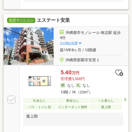
エステート安里
賃貸マンション
沖縄都市モノレール 牧志駅 徒歩
4分
その他の交通
築15年8ヶ月 / 10階建
沖縄県那覇市安里１
5.40
万円
管理費3,000円
なし
なし
2
10階 / 1K（23m
）
礼金なし
敷金なし
一人暮らし
バス・トイレ別
インターネット無料
最上階
最上階