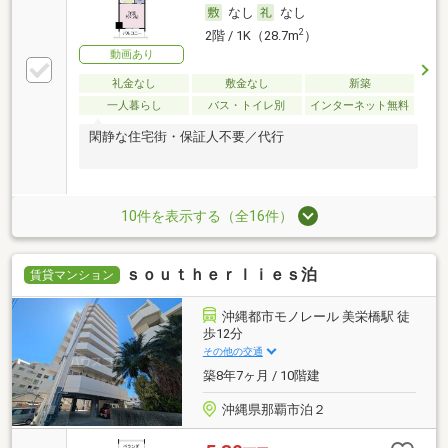
なし
なし
2
2階 / 1K（28.7m
）
動画あり
礼金なし
敷金なし
新築
一人暮らし
バス・トイレ別
インターネット無料
閑静な住宅街・保証人不要／代行
10件を表示する（全16件）
ｓｏｕｔｈｅｒｌｉｅｓ泊
賃貸マンション
沖縄都市モノレール 美栄橋駅 徒
歩12分
その他の交通
築8年7ヶ月 / 10階建
沖縄県那覇市泊２