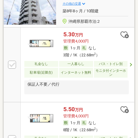
その他の交通
築8年8ヶ月 / 10階建
沖縄県那覇市泊２
5.30
万円
管理費4,000円
1ヶ月
なし
2
3階 / 1K（22.68m
）
礼金なし
一人暮らし
バス・トイレ別
モニタ付インターホ
駐車場(近隣含)
インターネット無料
ン
保証人不要／代行
5.50
万円
管理費4,000円
1ヶ月
なし
2
8階 / 1K（22.68m
）