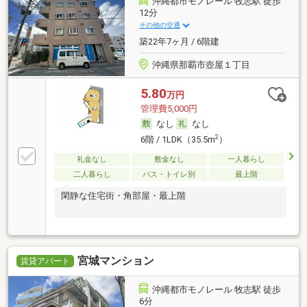
沖縄都市モノレール 牧志駅 徒歩
12分
その他の交通
築22年7ヶ月 / 6階建
沖縄県那覇市壺屋１丁目
5.80
万円
管理費5,000円
なし
なし
2
6階 / 1LDK（35.5m
）
礼金なし
敷金なし
一人暮らし
二人暮らし
バス・トイレ別
最上階
閑静な住宅街・角部屋・最上階
宮城マンション
賃貸アパート
沖縄都市モノレール 牧志駅 徒歩
6分