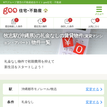
NTTグループ運営の不動産総合サイト goo住宅・不動産
1
0
0
0
最近検索した条件
最近見た物件
保存した条件
お気に入り
牧志駅(沖縄県)の礼金なしの賃貸物件
(賃貸マンシ
物件一覧
ョン・アパート)
礼金なし物件で初期費用を抑えて
新生活をスタートしよう！
駅
変更する
沖縄都市モノレール/牧志
条件
変更する
礼金なし