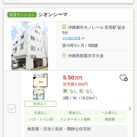
シオンシーマ
賃貸マンション
沖縄都市モノレール 安里駅 徒歩
5分
その他の交通
築10年5ヶ月 / 5階建
沖縄県那覇市字大道
5.50
万円
管理費5,000円
なし
なし
2
3階 / 1K（19.23m
）
動画あり
礼金なし
敷金なし
一人暮らし
バス・トイレ別
インターネット無料
角部屋
角部屋・日当り良好・閑静な住宅街