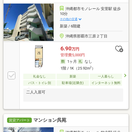
沖縄都市モノレール 安里駅 徒歩
10分
その他の交通
新築 / 6階建
沖縄県那覇市三原２丁目
6.90
万円
管理費5,000円
1ヶ月
なし
2
1階 / 1K（25.92m
）
礼金なし
新築
一人暮らし
バス・トイレ別
駐車場(近隣含)
インターネット無料
二人入居可
マンション呉苑
賃貸アパート