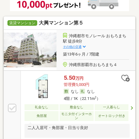
大興マンション第５
賃貸マンション
沖縄都市モノレール おもろまち
駅 徒歩8分
その他の交通
築13年6ヶ月 / 7階建
沖縄県那覇市おもろまち４
5.50
万円
管理費5,000円
なし
なし
2
4階 / 1K（22.11m
）
礼金なし
敷金なし
一人暮らし
モニタ付インターホ
角部屋
オートロック付き
ン
二人入居可・角部屋・日当り良好