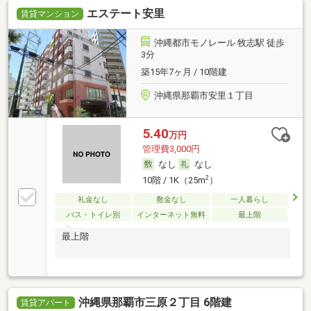
エステート安里
賃貸マンション
沖縄都市モノレール 牧志駅 徒歩
3分
築15年7ヶ月 / 10階建
沖縄県那覇市安里１丁目
5.40
万円
管理費3,000円
なし
なし
2
10階 / 1K（25m
）
礼金なし
敷金なし
一人暮らし
バス・トイレ別
インターネット無料
最上階
最上階
沖縄県那覇市三原２丁目 6階建
賃貸アパート