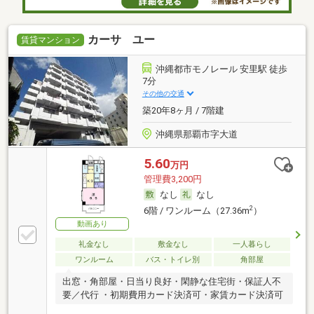
カーサ ユー
賃貸マンション
沖縄都市モノレール 安里駅 徒歩
7分
その他の交通
築20年8ヶ月 / 7階建
沖縄県那覇市字大道
5.60
万円
管理費3,200円
なし
なし
2
6階 / ワンルーム（27.36m
）
動画あり
礼金なし
敷金なし
一人暮らし
ワンルーム
バス・トイレ別
角部屋
出窓・角部屋・日当り良好・閑静な住宅街・保証人不
要／代行 ・初期費用カード決済可・家賃カード決済可