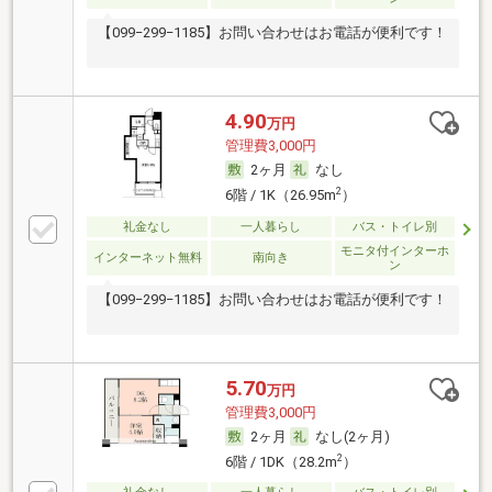
【099−299−1185】お問い合わせはお電話が便利です！
4.90
万円
管理費3,000円
2ヶ月
なし
2
6階 / 1K（26.95m
）
礼金なし
一人暮らし
バス・トイレ別
モニタ付インターホ
インターネット無料
南向き
ン
【099−299−1185】お問い合わせはお電話が便利です！
5.70
万円
管理費3,000円
2ヶ月
なし(2ヶ月)
2
6階 / 1DK（28.2m
）