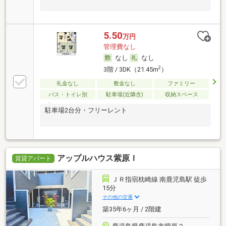
5.50
万円
管理費なし
なし
なし
2
3階 / 3DK（21.45m
）
礼金なし
敷金なし
ファミリー
バス・トイレ別
駐車場(近隣含)
収納スペース
駐車場2台分・フリーレント
アップルハウス紫原Ｉ
賃貸アパート
ＪＲ指宿枕崎線 南鹿児島駅 徒歩
15分
その他の交通
築35年6ヶ月 / 2階建