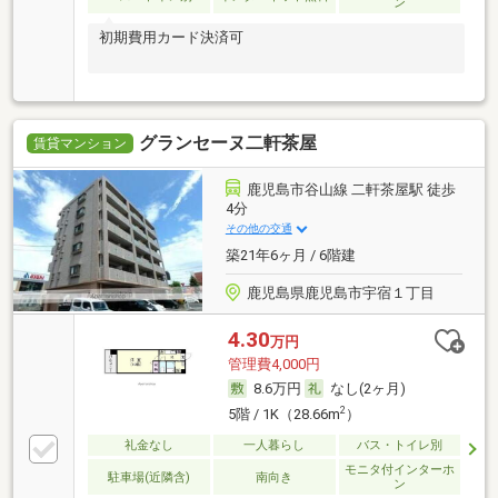
ン
初期費用カード決済可
グランセーヌ二軒茶屋
賃貸マンション
鹿児島市谷山線 二軒茶屋駅 徒歩
4分
その他の交通
築21年6ヶ月 / 6階建
鹿児島県鹿児島市宇宿１丁目
4.30
万円
管理費4,000円
8.6万円
なし(2ヶ月)
2
5階 / 1K（28.66m
）
礼金なし
一人暮らし
バス・トイレ別
モニタ付インターホ
駐車場(近隣含)
南向き
ン