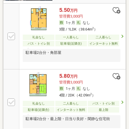
5.50
万円
管理費3,000円
1ヶ月
なし
2
3階 / 1LDK（38.64m
）
礼金なし
一人暮らし
二人暮らし
バス・トイレ別
駐車場(近隣含)
インターネット無料
駐車場2台分・角部屋
5.80
万円
管理費3,000円
1ヶ月
なし
2
4階 / 2DK（42.09m
）
礼金なし
二人暮らし
バス・トイレ別
駐車場(近隣含)
インターネット無料
最上階
駐車場2台分・最上階・日当り良好・閑静な住宅街