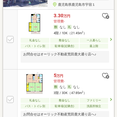
鹿児島県鹿児島市宇宿１
3.30
万円
管理費-
なし
なし
2
4階 / 1DK（21.45m
）
礼金なし
敷金なし
一人暮らし
バス・トイレ別
駐車場(近隣含)
最上階
お問合せはオーリック不動産荒田鹿大通り店へ♪
5
万円
管理費-
なし
なし
2
3階 / 3DK（47.85m
）
礼金なし
敷金なし
ファミリー
バス・トイレ別
駐車場(近隣含)
洗面所独立
お問合せはオーリック不動産荒田鹿大通り店へ♪