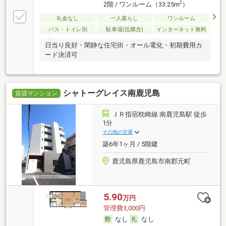
2
2階 / ワンルーム（33.25m
）
礼金なし
一人暮らし
ワンルーム
バス・トイレ別
駐車場(近隣含)
インターネット無料
日当り良好・閑静な住宅街・オール電化・初期費用カ
ード決済可
シャトーグレイス南鹿児島
賃貸マンション
ＪＲ指宿枕崎線 南鹿児島駅 徒歩
1分
その他の交通
築6年1ヶ月 / 5階建
鹿児島県鹿児島市南郡元町
5.90
万円
管理費3,000円
なし
なし