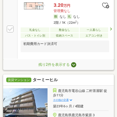
3.20
万円
管理費なし
なし
なし
2
2階 / 1K（22m
）
礼金なし
敷金なし
一人暮らし
バス・トイレ別
収納スペース
エアコン付き
初期費用カード決済可
残り2件を表示する
ターミーヒル
賃貸マンション
鹿児島市電谷山線 二軒茶屋駅 徒
歩11分
その他の交通
築23年6ヶ月 / 4階建
鹿児島県鹿児島市紫原３