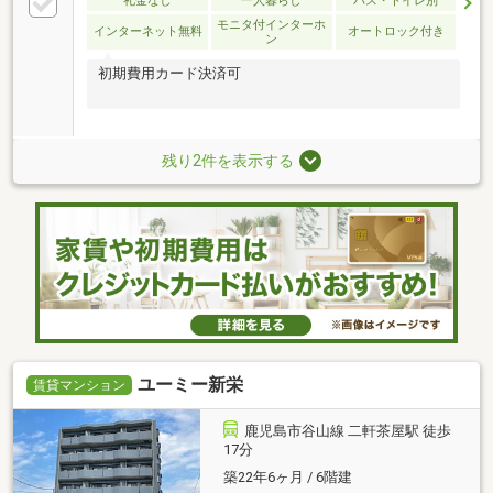
礼金なし
一人暮らし
バス・トイレ別
モニタ付インターホ
インターネット無料
オートロック付き
ン
初期費用カード決済可
残り2件を表示する
ユーミー新栄
賃貸マンション
鹿児島市谷山線 二軒茶屋駅 徒歩
17分
築22年6ヶ月 / 6階建