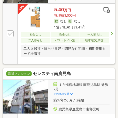
5.40
万円
管理費3,000円
なし
なし
2
1階 / 1LDK（33.4m
）
礼金なし
敷金なし
一人暮らし
二人暮らし
バス・トイレ別
駐車場(近隣含)
二人入居可・日当り良好・閑静な住宅街・初期費用カ
ード決済可
セレスティ南鹿児島
賃貸マンション
ＪＲ指宿枕崎線 南鹿児島駅 徒歩
7分
その他の交通
築37年2ヶ月 / 5階建
鹿児島県鹿児島市南郡元町