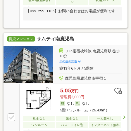
駐車場(近隣含)
収納スペース
ン
【099−299−1185】お問い合わせはお電話が便利です！
サムティ南鹿児島
賃貸マンション
ＪＲ指宿枕崎線 南鹿児島駅 徒歩
10分
その他の交通
築13年6ヶ月 / 5階建
鹿児島県鹿児島市宇宿１
5.05
万円
管理費3,000円
なし
なし
2
5階 / ワンルーム（26.43m
）
礼金なし
敷金なし
一人暮らし
ワンルーム
バス・トイレ別
インターネット無料