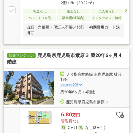
2
2階 / 2K（30.32m
）
礼金なし
敷金なし
二人暮らし
バス・トイレ別
駐車場(近隣含)
インターネット無料
出窓・角部屋・保証人不要／代行 ・初期費用カード決
済可
鹿児島県鹿児島市紫原３ 築20年6ヶ月 4
賃貸マンション
階建
ＪＲ指宿枕崎線 南鹿児島駅 徒歩
17分
その他の交通
築20年6ヶ月 / 4階建
鹿児島県鹿児島市紫原３
6.80
万円
管理費なし
2ヶ月
なし(2ヶ月)