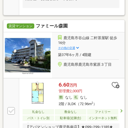
ファミール森園
賃貸マンション
鹿児島市谷山線 二軒茶屋駅 徒歩
16分
その他の交通
築37年6ヶ月 / 4階建
鹿児島県鹿児島市紫原３丁目
6.60
万円
管理費2,000円
なし
なし
2
2階 / 3LDK（72.96m
）
礼金なし
敷金なし
ファミリー
バス・トイレ別
駐車場(近隣含)
インターネット無料
【アパマンショップ鹿児島南店】★099−299−1185★