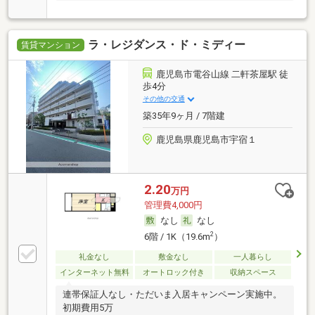
ラ・レジダンス・ド・ミディー
賃貸マンション
鹿児島市電谷山線 二軒茶屋駅 徒
歩4分
その他の交通
築35年9ヶ月 / 7階建
鹿児島県鹿児島市宇宿１
2.20
万円
管理費4,000円
なし
なし
2
6階 / 1K（19.6m
）
礼金なし
敷金なし
一人暮らし
インターネット無料
オートロック付き
収納スペース
連帯保証人なし・ただいま入居キャンペーン実施中。
初期費用5万