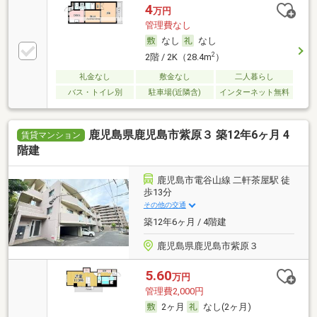
4
万円
管理費なし
なし
なし
2
2階 / 2K（28.4m
）
礼金なし
敷金なし
二人暮らし
バス・トイレ別
駐車場(近隣含)
インターネット無料
鹿児島県鹿児島市紫原３ 築12年6ヶ月 4
賃貸マンション
階建
鹿児島市電谷山線 二軒茶屋駅 徒
歩13分
その他の交通
築12年6ヶ月 / 4階建
鹿児島県鹿児島市紫原３
5.60
万円
管理費2,000円
2ヶ月
なし(2ヶ月)