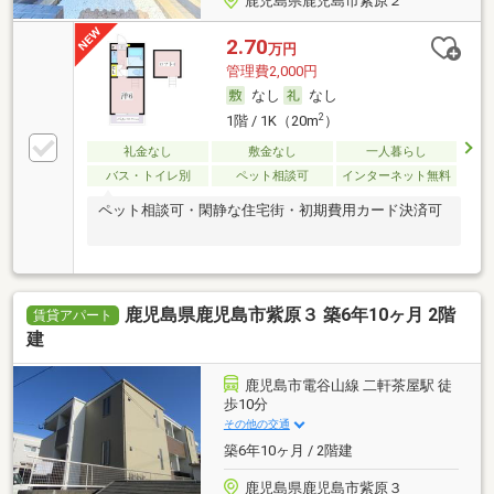
鹿児島県鹿児島市紫原２
2.70
万円
管理費2,000円
なし
なし
2
1階 / 1K（20m
）
礼金なし
敷金なし
一人暮らし
バス・トイレ別
ペット相談可
インターネット無料
ペット相談可・閑静な住宅街・初期費用カード決済可
鹿児島県鹿児島市紫原３ 築6年10ヶ月 2階
賃貸アパート
建
鹿児島市電谷山線 二軒茶屋駅 徒
歩10分
その他の交通
築6年10ヶ月 / 2階建
鹿児島県鹿児島市紫原３