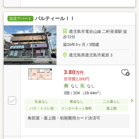
パルティールＩＩ
賃貸アパート
鹿児島市電谷山線 二軒茶屋駅 徒
歩12分
築26年5ヶ月 / 3階建
鹿児島県鹿児島市紫原３
3.80
万円
管理費2,000円
なし
なし
2
3階 / 2DK（28.44m
）
礼金なし
敷金なし
二人暮らし
バス・トイレ別
インターネット無料
最上階
角部屋・最上階・初期費用カード決済可