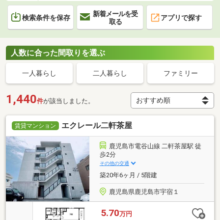
新着メールを受
検索条件を保存
アプリで探す
取る
人数に合った間取りを選ぶ
一人暮らし
二人暮らし
ファミリー
1,440
件
が該当しました。
エクレール二軒茶屋
賃貸マンション
鹿児島市電谷山線 二軒茶屋駅 徒
歩2分
その他の交通
築20年6ヶ月 / 5階建
鹿児島県鹿児島市宇宿１
5.70
万円