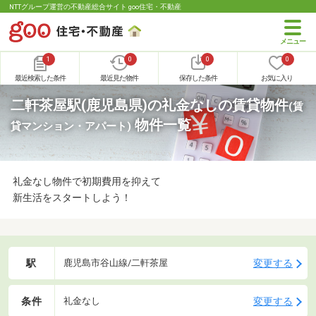
NTTグループ運営の不動産総合サイト goo住宅・不動産
1
0
0
0
最近検索した条件
最近見た物件
保存した条件
お気に入り
二軒茶屋駅(鹿児島県)の礼金なしの賃貸物件
(賃
物件一覧
貸マンション・アパート)
礼金なし物件で初期費用を抑えて
新生活をスタートしよう！
駅
変更する
鹿児島市谷山線/二軒茶屋
条件
変更する
礼金なし