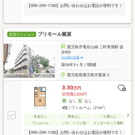
【099−299−1185】お問い合わせはお電話が便利です！
プリモール紫原
賃貸マンション
鹿児島市電谷山線 二軒茶屋駅 徒
歩8分
その他の交通
築36年3ヶ月 / 5階建
鹿児島県鹿児島市紫原３
3.30
万円
管理費2,000円
なし
なし
2
4階 / ワンルーム（21m
）
礼金なし
敷金なし
一人暮らし
ワンルーム
バス・トイレ別
インターネット無料
【099−299−1185】お問い合わせはお電話が便利です！