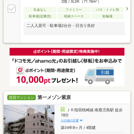
2
2階 / 3LDK（71.76m
）
礼金なし
ファミリー
バス・トイレ別
駐車場(近隣含)
収納スペース
駐輪場
二人入居可・駐車場2台分・日当り良好
第一メゾン紫原
賃貸マンション
ＪＲ指宿枕崎線 南鹿児島駅 徒歩
18分
その他の交通
築34年8ヶ月 / 4階建