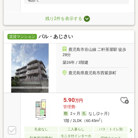
残り2件を表示する
パル・あじさい
賃貸マンション
鹿児島市谷山線 二軒茶屋駅 徒歩
28分
築26年 / 3階建
鹿児島県鹿児島市西紫原町
5.90
万円
管理費-
2ヶ月
なし(2ヶ月)
2
1階 / 2LDK（60.45m
）
礼金なし
二人暮らし
バス・トイレ別
モニタ付インターホ