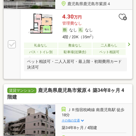
鹿児島県鹿児島市紫原４
4.30
万円
管理費なし
なし
なし
2
4階 / 2DK（35m
）
礼金なし
敷金なし
二人暮らし
バス・トイレ別
駐車場(近隣含)
ペット相談可
ペット相談可・二人入居可・最上階・初期費用カード
決済可
鹿児島県鹿児島市紫原４ 築34年8ヶ月 4
賃貸マンション
階建
ＪＲ指宿枕崎線 南鹿児島駅 徒歩
18分
その他の交通
築34年8ヶ月 / 4階建