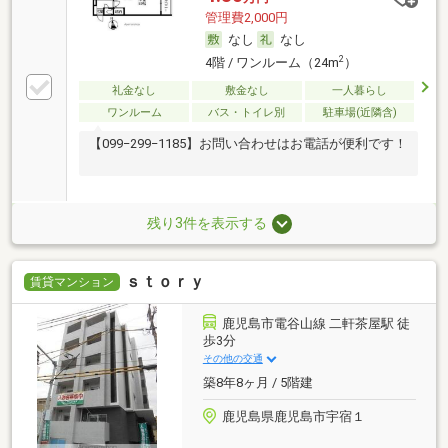
管理費2,000円
なし
なし
2
4階 / ワンルーム（24m
）
礼金なし
敷金なし
一人暮らし
ワンルーム
バス・トイレ別
駐車場(近隣含)
【099−299−1185】お問い合わせはお電話が便利です！
残り3件を表示する
ｓｔｏｒｙ
賃貸マンション
鹿児島市電谷山線 二軒茶屋駅 徒
歩3分
その他の交通
築8年8ヶ月 / 5階建
鹿児島県鹿児島市宇宿１