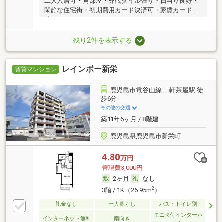
二人入居可・角部屋・外観タイル張り・日当り良好・
閑静な住宅街・初期費用カード決済可・家賃カード決
済可
残り2件を表示する
レインボー新栄
賃貸マンション
鹿児島市電谷山線 二軒茶屋駅 徒
歩6分
その他の交通
築11年6ヶ月 / 8階建
鹿児島県鹿児島市新栄町
4.80
万円
管理費3,000円
2ヶ月
なし
2
3階 / 1K（26.95m
）
礼金なし
一人暮らし
バス・トイレ別
モニタ付インターホ
インターネット無料
南向き
ン