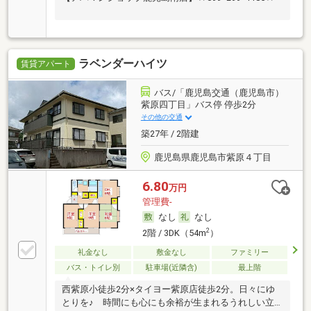
ラベンダーハイツ
賃貸アパート
バス/「鹿児島交通（鹿児島市）
紫原四丁目」バス停 停歩2分
その他の交通
築27年 / 2階建
鹿児島県鹿児島市紫原４丁目
6.80
万円
管理費-
なし
なし
2
2階 / 3DK（54m
）
礼金なし
敷金なし
ファミリー
バス・トイレ別
駐車場(近隣含)
最上階
西紫原小徒歩2分×タイヨー紫原店徒歩2分。日々にゆ
とりを♪ 時間にも心にも余裕が生まれるうれしい立…