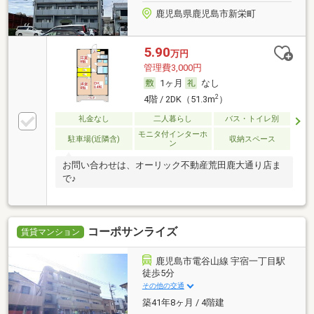
鹿児島県鹿児島市新栄町
5.90
万円
管理費3,000円
1ヶ月
なし
2
4階 / 2DK（51.3m
）
礼金なし
二人暮らし
バス・トイレ別
モニタ付インターホ
駐車場(近隣含)
収納スペース
ン
お問い合わせは、オーリック不動産荒田鹿大通り店ま
で♪
コーポサンライズ
賃貸マンション
鹿児島市電谷山線 宇宿一丁目駅
徒歩5分
その他の交通
築41年8ヶ月 / 4階建