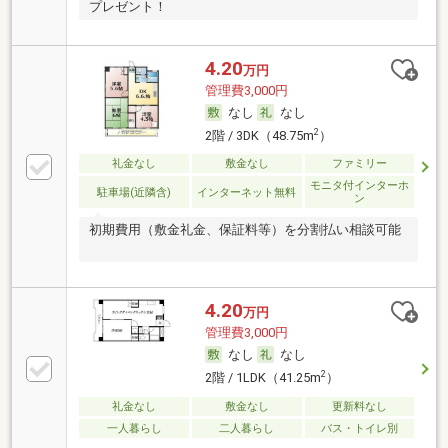
プレゼント！
4.20
万円
管理費3,000円
なし
なし
2
2階 / 3DK（48.75m
）
礼金なし
敷金なし
ファミリー
モニタ付インターホ
駐車場(近隣含)
インターネット無料
ン
初期費用（敷金礼金、保証料等）を分割払い相談可能
4.20
万円
管理費3,000円
なし
なし
2
2階 / 1LDK（41.25m
）
礼金なし
敷金なし
更新料なし
一人暮らし
二人暮らし
バス・トイレ別