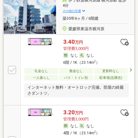
伊予鉄道横河原線 横河原駅 徒歩
4分
その他の交通
築35年6ヶ月 / 6階建
愛媛県東温市横河原
3.40
万円
管理費3,000円
なし
なし
2
6階 / 1K（23.14m
）
礼金なし
敷金なし
更新料なし
一人暮らし
バス・トイレ別
駐車場(近隣含)
インターネット無料・オートロック完備。部屋の綺麗
さダントツ。
3.20
万円
管理費3,000円
なし
なし
2
4階 / 1K（23.14m
）