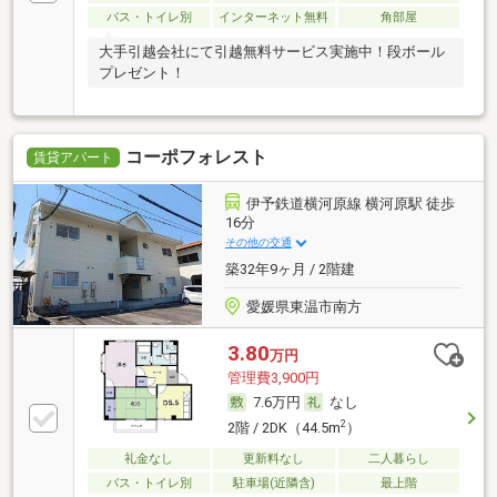
バス・トイレ別
インターネット無料
角部屋
大手引越会社にて引越無料サービス実施中！段ボール
プレゼント！
コーポフォレスト
賃貸アパート
伊予鉄道横河原線 横河原駅 徒歩
16分
その他の交通
築32年9ヶ月 / 2階建
愛媛県東温市南方
3.80
万円
管理費3,900円
7.6万円
なし
2
2階 / 2DK（44.5m
）
礼金なし
更新料なし
二人暮らし
バス・トイレ別
駐車場(近隣含)
最上階