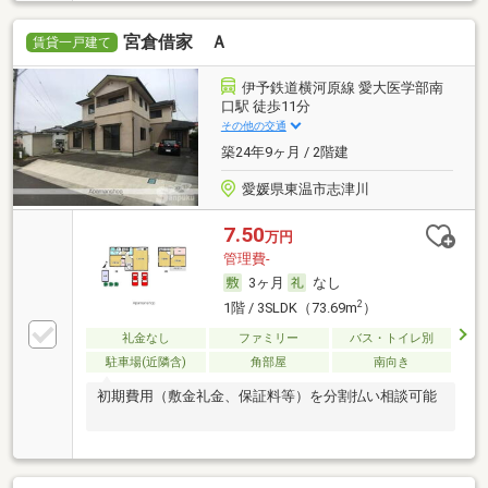
宮倉借家 Ａ
賃貸一戸建て
伊予鉄道横河原線 愛大医学部南
口駅 徒歩11分
その他の交通
築24年9ヶ月 / 2階建
愛媛県東温市志津川
7.50
万円
管理費-
3ヶ月
なし
2
1階 / 3SLDK（73.69m
）
礼金なし
ファミリー
バス・トイレ別
駐車場(近隣含)
角部屋
南向き
初期費用（敷金礼金、保証料等）を分割払い相談可能