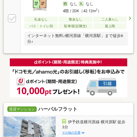
なし
なし
2
4階 / 2DK（42.12m
）
礼金なし
敷金なし
二人暮らし
バス・トイレ別
駐車場(近隣含)
最上階
インターネット無料♪横河原線「横河原駅」まで徒歩6
分♪
ハーバルフラット
賃貸マンション
伊予鉄道横河原線 横河原駅 徒歩
3分
その他の交通