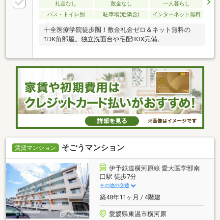
礼金なし
敷金なし
一人暮らし
バス・トイレ別
駐車場(近隣含)
インターネット無料
十全医療学院徒歩圏！敷金礼金ゼロ＆ネット無料の
1DK角部屋。独立洗面台や宅配BOX完備。
そごうマンション
賃貸マンション
伊予鉄道横河原線 愛大医学部南
口駅 徒歩7分
その他の交通
築48年11ヶ月 / 4階建
愛媛県東温市横河原