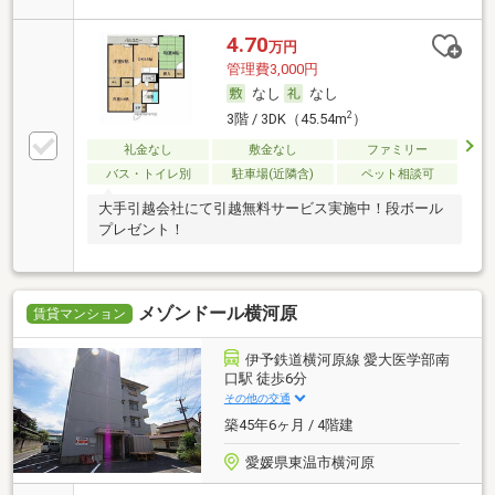
4.70
万円
管理費3,000円
なし
なし
2
3階 / 3DK（45.54m
）
礼金なし
敷金なし
ファミリー
バス・トイレ別
駐車場(近隣含)
ペット相談可
大手引越会社にて引越無料サービス実施中！段ボール
プレゼント！
メゾンドール横河原
賃貸マンション
伊予鉄道横河原線 愛大医学部南
口駅 徒歩6分
その他の交通
築45年6ヶ月 / 4階建
愛媛県東温市横河原