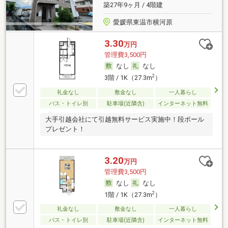
築27年9ヶ月 / 4階建
愛媛県東温市横河原
3.30
万円
管理費3,500円
なし
なし
2
3階 / 1K（27.3m
）
礼金なし
敷金なし
一人暮らし
バス・トイレ別
駐車場(近隣含)
インターネット無料
大手引越会社にて引越無料サービス実施中！段ボール
プレゼント！
3.20
万円
管理費3,500円
なし
なし
2
1階 / 1K（27.3m
）
礼金なし
敷金なし
一人暮らし
バス・トイレ別
駐車場(近隣含)
インターネット無料