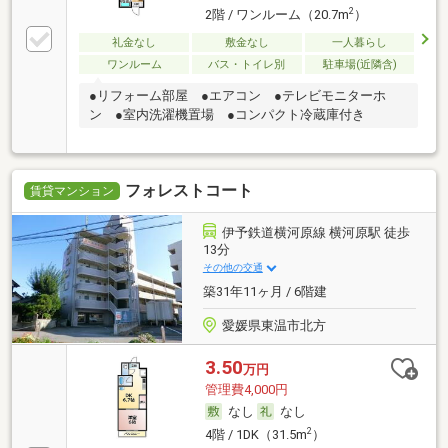
2
2階 / ワンルーム（20.7m
）
礼金なし
敷金なし
一人暮らし
ワンルーム
バス・トイレ別
駐車場(近隣含)
●リフォーム部屋 ●エアコン ●テレビモニターホ
ン ●室内洗濯機置場 ●コンパクト冷蔵庫付き
フォレストコート
賃貸マンション
伊予鉄道横河原線 横河原駅 徒歩
13分
その他の交通
築31年11ヶ月 / 6階建
愛媛県東温市北方
3.50
万円
管理費4,000円
なし
なし
2
4階 / 1DK（31.5m
）