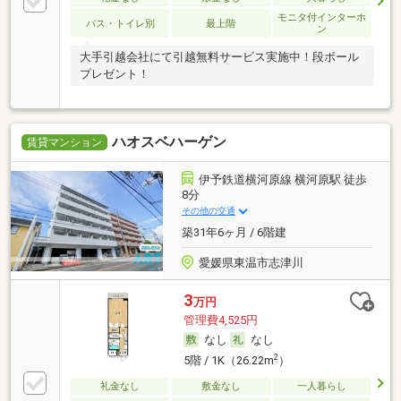
モニタ付インターホ
バス・トイレ別
最上階
ン
大手引越会社にて引越無料サービス実施中！段ボール
プレゼント！
ハオスベハーゲン
賃貸マンション
伊予鉄道横河原線 横河原駅 徒歩
8分
その他の交通
築31年6ヶ月 / 6階建
愛媛県東温市志津川
3
万円
管理費4,525円
なし
なし
2
5階 / 1K（26.22m
）
礼金なし
敷金なし
一人暮らし