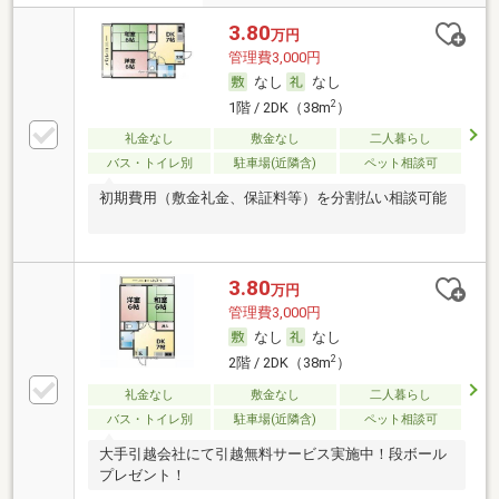
3.80
万円
管理費3,000円
なし
なし
2
1階 / 2DK（38m
）
礼金なし
敷金なし
二人暮らし
バス・トイレ別
駐車場(近隣含)
ペット相談可
初期費用（敷金礼金、保証料等）を分割払い相談可能
3.80
万円
管理費3,000円
なし
なし
2
2階 / 2DK（38m
）
礼金なし
敷金なし
二人暮らし
バス・トイレ別
駐車場(近隣含)
ペット相談可
大手引越会社にて引越無料サービス実施中！段ボール
プレゼント！