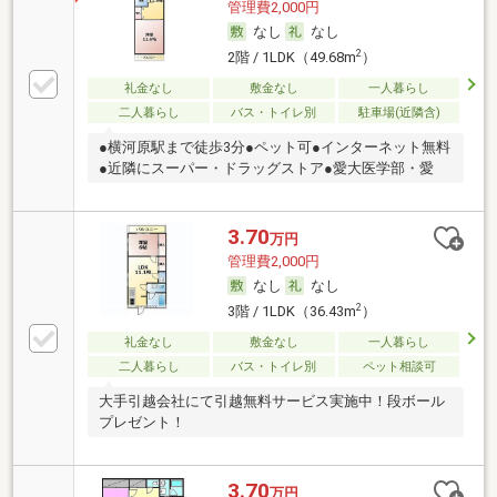
管理費2,000円
なし
なし
2
2階 / 1LDK（49.68m
）
礼金なし
敷金なし
一人暮らし
二人暮らし
バス・トイレ別
駐車場(近隣含)
●横河原駅まで徒歩3分●ペット可●インターネット無料
●近隣にスーパー・ドラッグストア●愛大医学部・愛
3.70
万円
管理費2,000円
なし
なし
2
3階 / 1LDK（36.43m
）
礼金なし
敷金なし
一人暮らし
二人暮らし
バス・トイレ別
ペット相談可
大手引越会社にて引越無料サービス実施中！段ボール
プレゼント！
3.70
万円