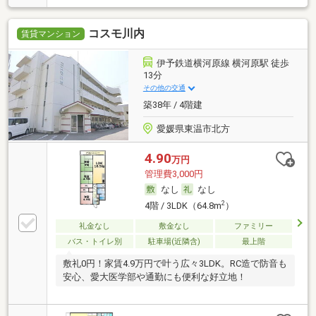
コスモ川内
賃貸マンション
伊予鉄道横河原線 横河原駅 徒歩
13分
その他の交通
築38年 / 4階建
愛媛県東温市北方
4.90
万円
管理費3,000円
なし
なし
2
4階 / 3LDK（64.8m
）
礼金なし
敷金なし
ファミリー
バス・トイレ別
駐車場(近隣含)
最上階
敷礼0円！家賃4.9万円で叶う広々3LDK。RC造で防音も
安心、愛大医学部や通勤にも便利な好立地！