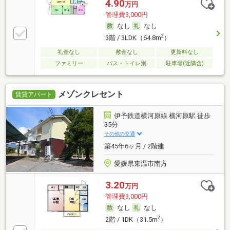
4.90
万円
管理費3,000円
なし
なし
2
3階 / 3LDK（64.8m
）
礼金なし
敷金なし
更新料なし
ファミリー
バス・トイレ別
駐車場(近隣含)
メゾンクレセント
賃貸アパート
伊予鉄道横河原線 横河原駅 徒歩
35分
その他の交通
築45年6ヶ月 / 2階建
愛媛県東温市南方
3.20
万円
管理費3,000円
なし
なし
2
2階 / 1DK（31.5m
）