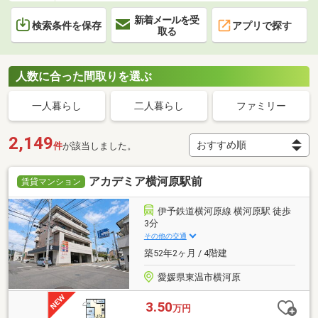
新着メールを受
検索条件を保存
アプリで探す
取る
人数に合った間取りを選ぶ
一人暮らし
二人暮らし
ファミリー
2,149
件
が該当しました。
アカデミア横河原駅前
賃貸マンション
伊予鉄道横河原線 横河原駅 徒歩
3分
その他の交通
築52年2ヶ月 / 4階建
愛媛県東温市横河原
3.50
万円