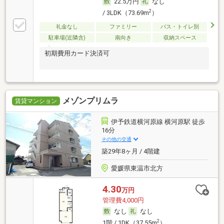
22.5万円
なし
2
/ 3LDK（73.69m
）
礼金なし
ファミリー
バス・トイレ別
駐車場(近隣含)
南向き
収納スペース
初期費用カード決済可
メゾンプリムラ
賃貸マンション
伊予鉄道横河原線 横河原駅 徒歩
16分
その他の交通
築29年8ヶ月 / 4階建
愛媛県東温市北方
4.30
万円
管理費4,000円
なし
なし
2
1階 / 1DK（37.55m
）