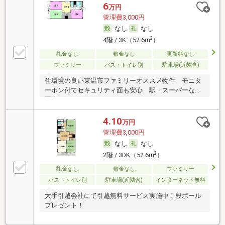
6
万円
管理費3,000円
なし
なし
2
4階 / 3K（52.6m
）
礼金なし
敷金なし
更新料なし
ファミリー
バス・トイレ別
駐車場(近隣含)
住環境の良い東温市ファミリーオススメ物件 モニタ
ーホン付でセキュリティ面も安心 駅・スーパーなど
圏内
4.10
万円
管理費3,000円
なし
なし
2
2階 / 3DK（52.6m
）
礼金なし
敷金なし
ファミリー
バス・トイレ別
駐車場(近隣含)
インターネット無料
大手引越会社にて引越無料サービス実施中！段ボール
プレゼント！