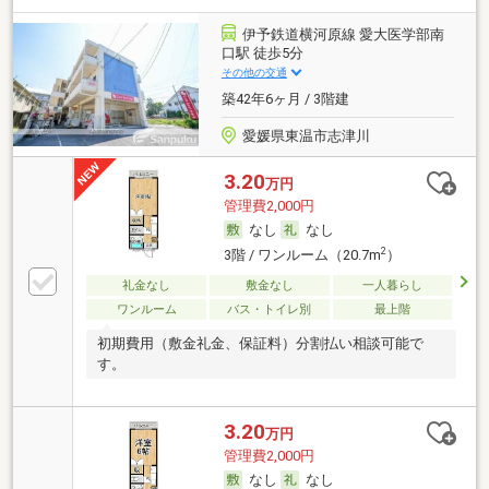
伊予鉄道横河原線 愛大医学部南
口駅 徒歩5分
その他の交通
築42年6ヶ月 / 3階建
愛媛県東温市志津川
3.20
万円
管理費2,000円
なし
なし
2
3階 / ワンルーム（20.7m
）
礼金なし
敷金なし
一人暮らし
ワンルーム
バス・トイレ別
最上階
初期費用（敷金礼金、保証料）分割払い相談可能で
す。
3.20
万円
管理費2,000円
なし
なし