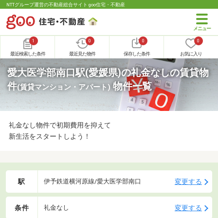
NTTグループ運営の不動産総合サイト goo住宅・不動産
1
0
0
0
最近検索した条件
最近見た物件
保存した条件
お気に入り
愛大医学部南口駅(愛媛県)の礼金なしの賃貸物
件
物件一覧
(賃貸マンション・アパート)
礼金なし物件で初期費用を抑えて
新生活をスタートしよう！
駅
変更する
伊予鉄道横河原線/愛大医学部南口
条件
変更する
礼金なし