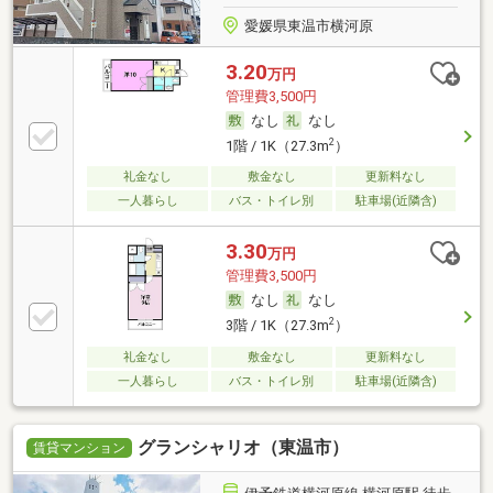
愛媛県東温市横河原
3.20
万円
管理費3,500円
なし
なし
2
1階 / 1K（27.3m
）
礼金なし
敷金なし
更新料なし
一人暮らし
バス・トイレ別
駐車場(近隣含)
3.30
万円
管理費3,500円
なし
なし
2
3階 / 1K（27.3m
）
礼金なし
敷金なし
更新料なし
一人暮らし
バス・トイレ別
駐車場(近隣含)
グランシャリオ（東温市）
賃貸マンション