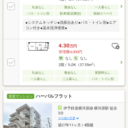
礼金なし
敷金なし
一人暮らし
バス・トイレ別
駐車場(近隣含)
収納スペース
●システムキッチン●洗面台あり●バス・トイレ別●エア
コン付き●温水洗浄便座●
4.30
万円
管理費4,000円
なし
なし
2
2階 / 1LDK（37.55m
）
礼金なし
敷金なし
更新料なし
一人暮らし
二人暮らし
バス・トイレ別
ハーバルフラット
賃貸マンション
伊予鉄道横河原線 横河原駅 徒歩
3分
その他の交通
築27年11ヶ月 / 4階建