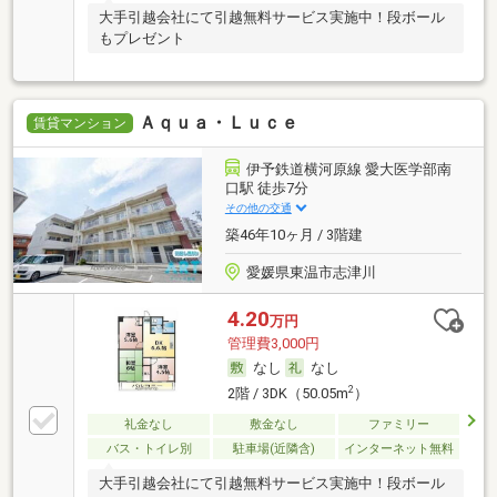
大手引越会社にて引越無料サービス実施中！段ボール
もプレゼント
Ａｑｕａ・Ｌｕｃｅ
賃貸マンション
伊予鉄道横河原線 愛大医学部南
口駅 徒歩7分
その他の交通
築46年10ヶ月 / 3階建
愛媛県東温市志津川
4.20
万円
管理費3,000円
なし
なし
2
2階 / 3DK（50.05m
）
礼金なし
敷金なし
ファミリー
バス・トイレ別
駐車場(近隣含)
インターネット無料
大手引越会社にて引越無料サービス実施中！段ボール