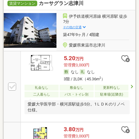
カーサグラン志津川
賃貸マンション
伊予鉄道横河原線 横河原駅 徒歩
7分
その他の交通
築47年9ヶ月 / 4階建
愛媛県東温市志津川
5.20
万円
管理費3,000円
なし
なし
2
3階 / 2LDK（45.36m
）
礼金なし
敷金なし
更新料なし
二人暮らし
バス・トイレ別
駐車場(近隣含)
愛媛大学医学部・横河原駅徒歩5分。1ＬＤＫのリノベ
仕様。
3.80
万円
管理費3,000円