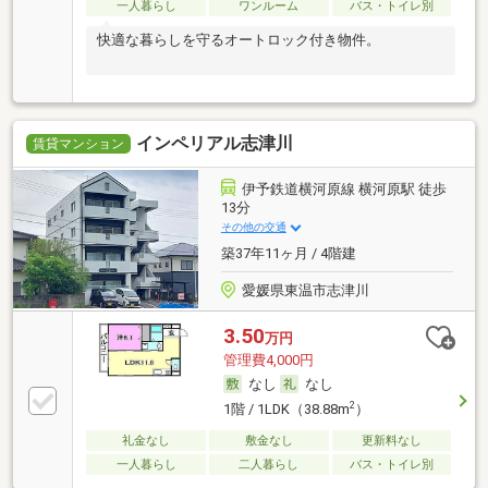
一人暮らし
ワンルーム
バス・トイレ別
快適な暮らしを守るオートロック付き物件。
インペリアル志津川
賃貸マンション
伊予鉄道横河原線 横河原駅 徒歩
13分
その他の交通
築37年11ヶ月 / 4階建
愛媛県東温市志津川
3.50
万円
管理費4,000円
なし
なし
2
1階 / 1LDK（38.88m
）
礼金なし
敷金なし
更新料なし
一人暮らし
二人暮らし
バス・トイレ別