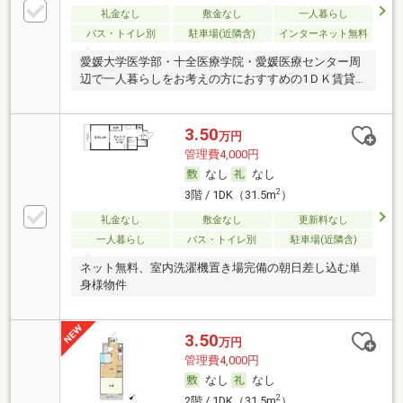
礼金なし
敷金なし
一人暮らし
バス・トイレ別
駐車場(近隣含)
インターネット無料
愛媛大学医学部・十全医療学院・愛媛医療センター周
辺で一人暮らしをお考えの方におすすめの1ＤＫ賃貸
マン
3.50
万円
管理費4,000円
なし
なし
2
3階 / 1DK（31.5m
）
礼金なし
敷金なし
更新料なし
一人暮らし
バス・トイレ別
駐車場(近隣含)
ネット無料、室内洗濯機置き場完備の朝日差し込む単
身様物件
3.50
万円
管理費4,000円
なし
なし
2
2階 / 1DK（31.5m
）