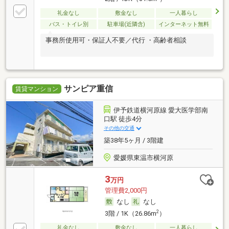
礼金なし
敷金なし
一人暮らし
バス・トイレ別
駐車場(近隣含)
インターネット無料
事務所使用可・保証人不要／代行 ・高齢者相談
サンピア重信
賃貸マンション
伊予鉄道横河原線 愛大医学部南
口駅 徒歩4分
その他の交通
築38年5ヶ月 / 3階建
愛媛県東温市横河原
3
万円
管理費2,000円
なし
なし
2
3階 / 1K（26.86m
）
礼金なし
敷金なし
一人暮らし