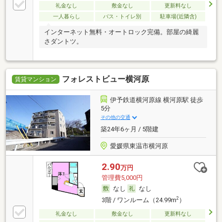
礼金なし
敷金なし
更新料なし
一人暮らし
バス・トイレ別
駐車場(近隣含)
インターネット無料・オートロック完備。部屋の綺麗
さダントツ。
フォレストビュー横河原
賃貸マンション
伊予鉄道横河原線 横河原駅 徒歩
5分
その他の交通
築24年6ヶ月 / 5階建
愛媛県東温市横河原
2.90
万円
管理費5,000円
なし
なし
2
3階 / ワンルーム（24.99m
）
礼金なし
敷金なし
更新料なし