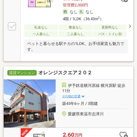
管理費2,000円
なし
なし
2
4階 / 1LDK（36.43m
）
礼金なし
敷金なし
更新料なし
一人暮らし
二人暮らし
バス・トイレ別
ペットと暮らせる駅チカの1LDK。お手頃家賃も魅力で
す。
オレンジスクエア２０２
賃貸マンション
伊予鉄道横河原線 横河原駅 徒歩
11分
その他の交通
築45年6ヶ月 / 3階建
愛媛県東温市志津川
2.60
万円