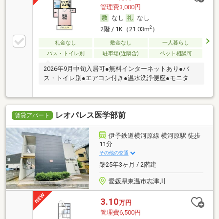
管理費3,000円
なし
なし
2
2階 / 1K（21.03m
）
礼金なし
敷金なし
一人暮らし
バス・トイレ別
駐車場(近隣含)
ペット相談可
2026年9月中旬入居可●無料インターネットあり●バ
ス・トイレ別●エアコン付き●温水洗浄便座●モニタ
レオパレス医学部前
賃貸アパート
伊予鉄道横河原線 横河原駅 徒歩
11分
その他の交通
築25年3ヶ月 / 2階建
愛媛県東温市志津川
3.10
万円
管理費6,500円