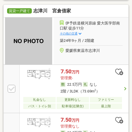
志津川 宮倉借家
賃貸一戸建て
伊予鉄道横河原線 愛大医学部南
口駅 徒歩11分
その他の交通
築24年9ヶ月 / 2階建
愛媛県東温市志津川
7.50
万円
管理費-
22.5万円
なし
2
2階 / 3LDK（73.69m
）
礼金なし
更新料なし
ファミリー
バス・トイレ別
駐車場(近隣含)
最上階
7.50
万円
管理費なし