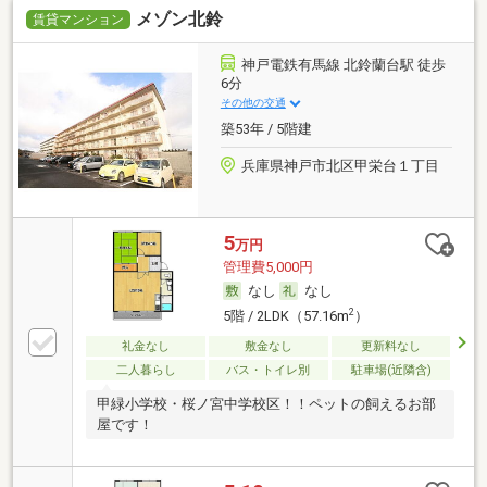
メゾン北鈴
賃貸マンション
神戸電鉄有馬線 北鈴蘭台駅 徒歩
6分
その他の交通
築53年 / 5階建
兵庫県神戸市北区甲栄台１丁目
5
万円
管理費5,000円
なし
なし
2
5階 / 2LDK（57.16m
）
礼金なし
敷金なし
更新料なし
二人暮らし
バス・トイレ別
駐車場(近隣含)
甲緑小学校・桜ノ宮中学校区！！ペットの飼えるお部
屋です！