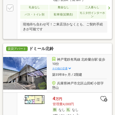
1階 / 2LDK（52.6m
）
礼金なし
敷金なし
二人暮らし
モニタ付インターホ
バス・トイレ別
駐車場(近隣含)
ン
現地待ち合わせ可！ご来店頂かなくとも、ご契約手続
きが可能です
ドミール北鈴
賃貸アパート
神戸電鉄有馬線 北鈴蘭台駅 徒歩
10分
その他の交通
築35年8ヶ月 / 2階建
兵庫県神戸市北区山田町小部字
惣山
4
万円
管理費4,000円
なし
なし
2