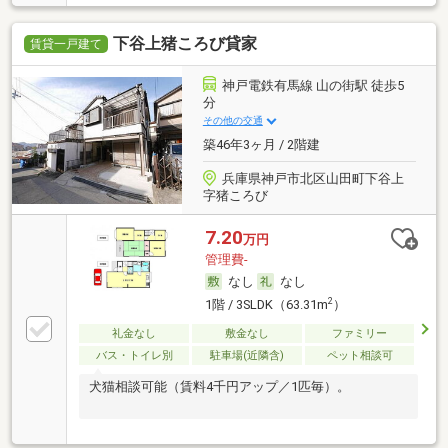
下谷上猪ころび貸家
賃貸一戸建て
神戸電鉄有馬線 山の街駅 徒歩5
分
その他の交通
築46年3ヶ月 / 2階建
兵庫県神戸市北区山田町下谷上
字猪ころび
7.20
万円
管理費-
なし
なし
2
1階 / 3SLDK（63.31m
）
礼金なし
敷金なし
ファミリー
バス・トイレ別
駐車場(近隣含)
ペット相談可
犬猫相談可能（賃料4千円アップ／1匹毎）。