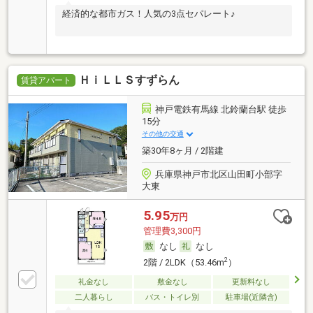
経済的な都市ガス！人気の3点セパレート♪
ＨｉＬＬＳすずらん
賃貸アパート
神戸電鉄有馬線 北鈴蘭台駅 徒歩
15分
その他の交通
築30年8ヶ月 / 2階建
兵庫県神戸市北区山田町小部字
大東
5.95
万円
管理費3,300円
なし
なし
2
2階 / 2LDK（53.46m
）
礼金なし
敷金なし
更新料なし
二人暮らし
バス・トイレ別
駐車場(近隣含)