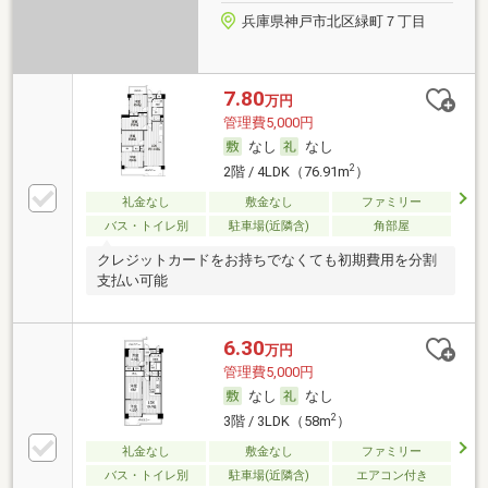
兵庫県神戸市北区緑町７丁目
7.80
万円
管理費5,000円
なし
なし
2
2階 / 4LDK（76.91m
）
礼金なし
敷金なし
ファミリー
バス・トイレ別
駐車場(近隣含)
角部屋
クレジットカードをお持ちでなくても初期費用を分割
支払い可能
6.30
万円
管理費5,000円
なし
なし
2
3階 / 3LDK（58m
）
礼金なし
敷金なし
ファミリー
バス・トイレ別
駐車場(近隣含)
エアコン付き