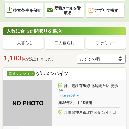
新着メールを受
検索条件を保存
アプリで探す
取る
人数に合った間取りを選ぶ
一人暮らし
二人暮らし
ファミリー
1,103
件
が該当しました。
ゲルメンハイツ
賃貸マンション
神戸電鉄有馬線 北鈴蘭台駅 徒歩
1分
その他の交通
築35年2ヶ月 / 5階建
兵庫県神戸市北区若葉台４丁目