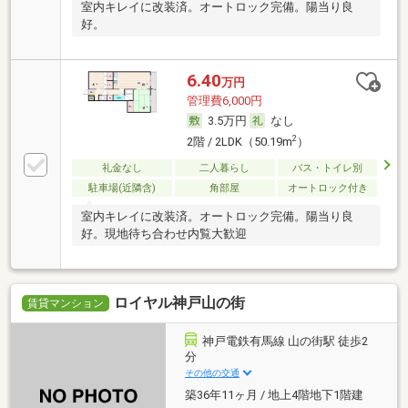
室内キレイに改装済。オートロック完備。陽当り良
好。
6.40
万円
管理費6,000円
3.5万円
なし
2
2階 / 2LDK（50.19m
）
礼金なし
二人暮らし
バス・トイレ別
駐車場(近隣含)
角部屋
オートロック付き
室内キレイに改装済。オートロック完備。陽当り良
好。現地待ち合わせ内覧大歓迎
ロイヤル神戸山の街
賃貸マンション
神戸電鉄有馬線 山の街駅 徒歩2
分
その他の交通
築36年11ヶ月 / 地上4階地下1階建