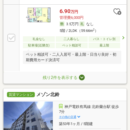
6.90
万円
管理費6,000円
3.5万円
なし
2
5階 / 2LDK（59.66m
）
礼金なし
二人暮らし
バス・トイレ別
駐車場(近隣含)
ペット相談可
最上階
ペット相談可・二人入居可・最上階・日当り良好・初
期費用カード決済可
残り2件を表示する
メゾン北鈴
賃貸マンション
神戸電鉄有馬線 北鈴蘭台駅 徒歩
7分
その他の交通
築53年1ヶ月 / 5階建