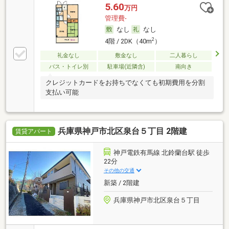
5.60
万円
管理費-
なし
なし
2
4階 / 2DK（40m
）
礼金なし
敷金なし
二人暮らし
バス・トイレ別
駐車場(近隣含)
南向き
クレジットカードをお持ちでなくても初期費用を分割
支払い可能
兵庫県神戸市北区泉台５丁目 2階建
賃貸アパート
神戸電鉄有馬線 北鈴蘭台駅 徒歩
22分
その他の交通
新築 / 2階建
兵庫県神戸市北区泉台５丁目