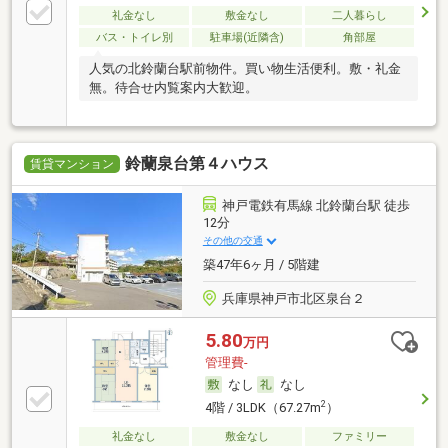
礼金なし
敷金なし
二人暮らし
バス・トイレ別
駐車場(近隣含)
角部屋
人気の北鈴蘭台駅前物件。買い物生活便利。敷・礼金
無。待合せ内覧案内大歓迎。
鈴蘭泉台第４ハウス
賃貸マンション
神戸電鉄有馬線 北鈴蘭台駅 徒歩
12分
その他の交通
築47年6ヶ月 / 5階建
兵庫県神戸市北区泉台２
5.80
万円
管理費-
なし
なし
2
4階 / 3LDK（67.27m
）
礼金なし
敷金なし
ファミリー