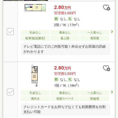
2.80
万円
管理費3,000円
なし
なし
2
2階 / 1K（17m
）
礼金なし
敷金なし
一人暮らし
駐車場(近隣含)
最上階
角部屋
テレビ電話にてのご内覧可能！外出せずお部屋の詳細
がわかります
2.80
万円
管理費3,000円
なし
なし
2
1階 / 1K（18m
）
礼金なし
敷金なし
一人暮らし
南向き
収納スペース
駐輪場
クレジットカードをお持ちでなくても初期費用を分割
支払い可能