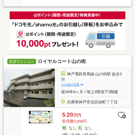
ロイヤルコート山の街
賃貸マンション
神戸電鉄有馬線 山の街駅 徒歩3
分
その他の交通
築36年6ヶ月 / 地上3階地下3階建
兵庫県神戸市北区緑町７丁目
5.20
万円
管理費5,000円
なし
なし
2