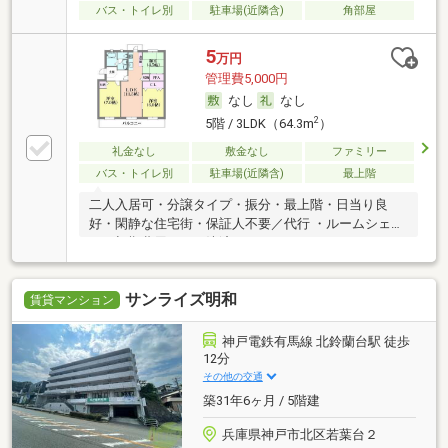
バス・トイレ別
駐車場(近隣含)
角部屋
5
万円
管理費5,000円
なし
なし
2
5階 / 3LDK（64.3m
）
礼金なし
敷金なし
ファミリー
バス・トイレ別
駐車場(近隣含)
最上階
二人入居可・分譲タイプ・振分・最上階・日当り良
好・閑静な住宅街・保証人不要／代行 ・ルームシェア
可・初期費用カード決済可
サンライズ明和
賃貸マンション
神戸電鉄有馬線 北鈴蘭台駅 徒歩
12分
その他の交通
築31年6ヶ月 / 5階建
兵庫県神戸市北区若葉台２