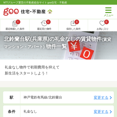
NTTグループ運営の不動産総合サイト goo住宅・不動産
1
0
0
0
最近検索した条件
最近見た物件
保存した条件
お気に入り
北鈴蘭台駅(兵庫県)の礼金なしの賃貸物件
(賃貸
物件一覧
マンション・アパート)
礼金なし物件で初期費用を抑えて
新生活をスタートしよう！
駅
変更する
神戸電鉄有馬線/北鈴蘭台
条件
変更する
礼金なし