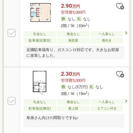
2.90
万円
管理費5,000円
なし
なし
2
2階 / 1K（30m
）
礼金なし
敷金なし
一人暮らし
駐車場(近隣含)
角部屋
南向き
近隣駐車場有り。ガスコンロ対応です。大きなお部屋
に改装しました。
2.30
万円
管理費5,000円
なし(3万円)
なし
2
3階 / 1K（15m
）
礼金なし
敷金なし
一人暮らし
駐車場(近隣含)
最上階
エアコン付き
単身さん向けの間取りですね♪