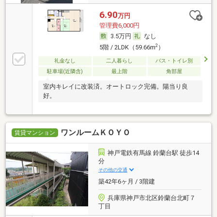
6.90
万円
管理費6,000円
3.5万円
なし
2
5階 / 2LDK（59.66m
）
礼金なし
二人暮らし
バス・トイレ別
駐車場(近隣含)
最上階
角部屋
室内キレイに改装済。オートロック完備。陽当り良
好。
ワンルームＫＯＹＯ
賃貸マンション
神戸電鉄有馬線 鈴蘭台駅 徒歩14
分
その他の交通
築42年6ヶ月 / 3階建
兵庫県神戸市北区鈴蘭台北町７
丁目