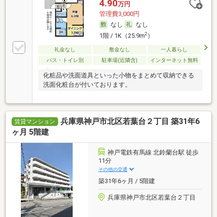
4.90
万円
管理費3,000円
なし
なし
2
1階 / 1K（25.9m
）
礼金なし
敷金なし
一人暮らし
バス・トイレ別
駐車場(近隣含)
インターネット無料
化粧品や洗面道具といった小物をまとめて収納できる
洗面化粧台が付いております。
兵庫県神戸市北区若葉台２丁目 築31年6
賃貸マンション
ヶ月 5階建
神戸電鉄有馬線 北鈴蘭台駅 徒歩
11分
その他の交通
築31年6ヶ月 / 5階建
兵庫県神戸市北区若葉台２丁目