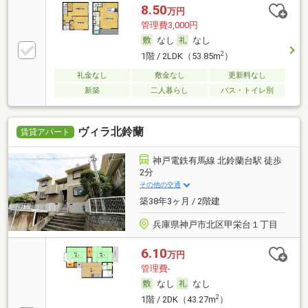
8.50
万円
管理費3,000円
なし
なし
2
1階 / 2LDK（53.85m
）
礼金なし
敷金なし
更新料なし
新築
二人暮らし
バス・トイレ別
ヴィラ北鈴蘭
賃貸アパート
神戸電鉄有馬線 北鈴蘭台駅 徒歩
2分
その他の交通
築38年3ヶ月 / 2階建
兵庫県神戸市北区甲栄台１丁目
6.10
万円
管理費-
なし
なし
2
1階 / 2DK（43.27m
）