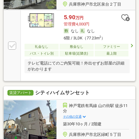
兵庫県神戸市北区泉台２丁目
5.90
万円
管理費4,000円
なし
なし
2
6階 / 3LDK（77.23m
）
礼金なし
敷金なし
ファミリー
バス・トイレ別
駐車場(近隣含)
最上階
テレビ電話にてのご内覧可能！外出せずお部屋の詳細
がわかります
シティハイムサンセット
賃貸アパート
神戸電鉄有馬線 山の街駅 徒歩11
分
その他の交通
築30年10ヶ月 / 2階建
兵庫県神戸市北区緑町５丁目