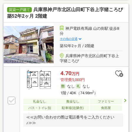
兵庫県神戸市北区山田町下谷上字猪ころび
賃貸一戸建て
築52年2ヶ月 2階建
神戸電鉄有馬線 山の街駅 徒歩8
分
その他の交通
築52年2ヶ月 / 2階建
兵庫県神戸市北区山田町下谷上
字猪ころび
4.70
万円
管理費5,000円
なし
なし
2
1階 / 4DK（74.98m
）
礼金なし
敷金なし
ファミリー
バス・トイレ別
駐車場(近隣含)
角部屋
≪≪お問い合わせの際は電話番号をご入力ください
♪≫≫