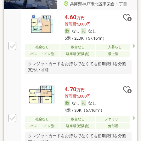
兵庫県神戸市北区甲栄台１丁目
4.60
万円
管理費5,000円
なし
なし
2
5階 / 2LDK（57.16m
）
礼金なし
敷金なし
二人暮らし
バス・トイレ別
駐車場(近隣含)
最上階
クレジットカードをお持ちでなくても初期費用を分割
支払い可能
4.70
万円
管理費5,000円
なし
なし
2
4階 / 3DK（57.16m
）
礼金なし
敷金なし
ファミリー
バス・トイレ別
駐車場(近隣含)
角部屋
クレジットカードをお持ちでなくても初期費用を分割