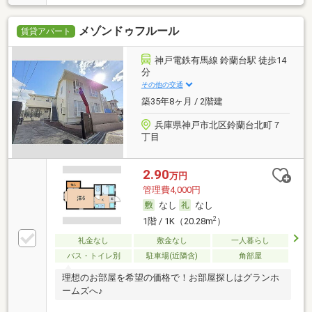
メゾンドゥフルール
賃貸アパート
神戸電鉄有馬線 鈴蘭台駅 徒歩14
分
その他の交通
築35年8ヶ月 / 2階建
兵庫県神戸市北区鈴蘭台北町７
丁目
2.90
万円
管理費4,000円
なし
なし
2
1階 / 1K（20.28m
）
礼金なし
敷金なし
一人暮らし
バス・トイレ別
駐車場(近隣含)
角部屋
理想のお部屋を希望の価格で！お部屋探しはグランホ
ームズへ♪