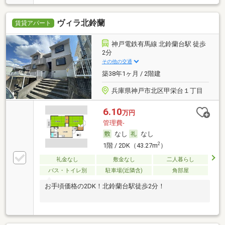
ヴィラ北鈴蘭
賃貸アパート
神戸電鉄有馬線 北鈴蘭台駅 徒歩
2分
その他の交通
築38年1ヶ月 / 2階建
兵庫県神戸市北区甲栄台１丁目
6.10
万円
管理費-
なし
なし
2
1階 / 2DK（43.27m
）
礼金なし
敷金なし
二人暮らし
バス・トイレ別
駐車場(近隣含)
角部屋
お手頃価格の2DK！北鈴蘭台駅徒歩2分！