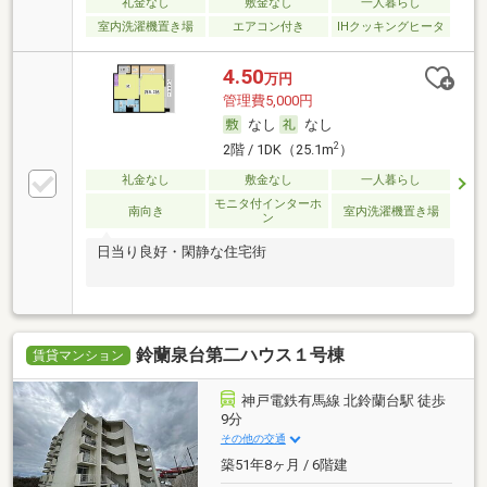
礼金なし
敷金なし
一人暮らし
室内洗濯機置き場
エアコン付き
IHクッキングヒータ
4.50
万円
管理費5,000円
なし
なし
2
2階 / 1DK（25.1m
）
礼金なし
敷金なし
一人暮らし
モニタ付インターホ
南向き
室内洗濯機置き場
ン
日当り良好・閑静な住宅街
鈴蘭泉台第二ハウス１号棟
賃貸マンション
神戸電鉄有馬線 北鈴蘭台駅 徒歩
9分
その他の交通
築51年8ヶ月 / 6階建