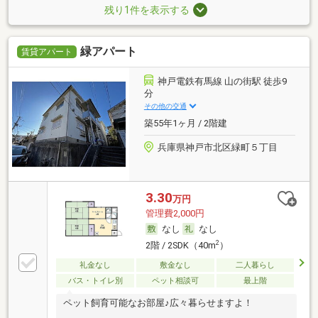
残り1件を表示する
緑アパート
賃貸アパート
神戸電鉄有馬線 山の街駅 徒歩9
分
その他の交通
築55年1ヶ月 / 2階建
兵庫県神戸市北区緑町５丁目
3.30
万円
管理費2,000円
なし
なし
2
2階 / 2SDK（40m
）
礼金なし
敷金なし
二人暮らし
バス・トイレ別
ペット相談可
最上階
ペット飼育可能なお部屋♪広々暮らせますよ！