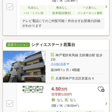
1階 / 1K（26.4m
）
礼金なし
敷金なし
一人暮らし
バス・トイレ別
駐車場(近隣含)
インターネット無料
テレビ電話にてのご内覧可能！外出せずお部屋の詳細
がわかります
シティエステート若葉台
賃貸マンション
神戸電鉄有馬線 北鈴蘭台駅 徒歩
2分
その他の交通
築38年1ヶ月 / 4階建
兵庫県神戸市北区若葉台４
4.50
万円
管理費5,000円
なし
なし
2
3階 / 1K（18.02m
）