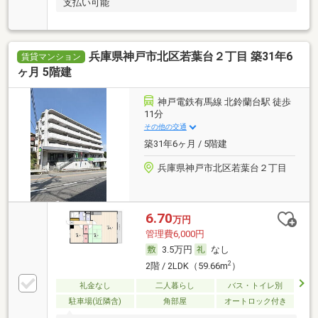
支払い可能
兵庫県神戸市北区若葉台２丁目 築31年6
賃貸マンション
ヶ月 5階建
神戸電鉄有馬線 北鈴蘭台駅 徒歩
11分
その他の交通
築31年6ヶ月 / 5階建
兵庫県神戸市北区若葉台２丁目
6.70
万円
管理費6,000円
3.5万円
なし
2
2階 / 2LDK（59.66m
）
礼金なし
二人暮らし
バス・トイレ別
駐車場(近隣含)
角部屋
オートロック付き