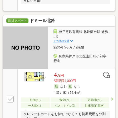
支払い可能
ドミール北鈴
賃貸アパート
神戸電鉄有馬線 北鈴蘭台駅 徒歩
5分
その他の交通
築35年5ヶ月 / 2階建
兵庫県神戸市北区山田町小部字
惣山
4
万円
管理費4,000円
なし
なし
2
1階 / 1K（26.4m
）
礼金なし
敷金なし
更新料なし
一人暮らし
バス・トイレ別
駐車場(近隣含)
クレジットカードをお持ちでなくても初期費用を分割