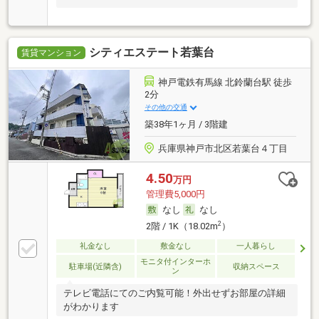
シティエステート若葉台
賃貸マンション
神戸電鉄有馬線 北鈴蘭台駅 徒歩
2分
その他の交通
築38年1ヶ月 / 3階建
兵庫県神戸市北区若葉台４丁目
4.50
万円
管理費5,000円
なし
なし
2
2階 / 1K（18.02m
）
礼金なし
敷金なし
一人暮らし
モニタ付インターホ
駐車場(近隣含)
収納スペース
ン
テレビ電話にてのご内覧可能！外出せずお部屋の詳細
がわかります