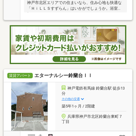
神戸市北区エリアでの住まいなら、住み心地も快適な
「ＨｉＬＬＳすずらん」はいかがでしょうか。浴室と
切
エターナルシー鈴蘭台ＩＩ
賃貸アパート
神戸電鉄有馬線 鈴蘭台駅 徒歩13
分
その他の交通
築5年1ヶ月 / 2階建
兵庫県神戸市北区鈴蘭台東町７
丁目