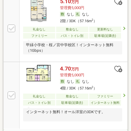
5.10
万円
管理費5,000円
なし
なし
2
2階 / 3DK（57.16m
）
礼金なし
敷金なし
更新料なし
ファミリー
バス・トイレ別
駐車場(近隣含)
甲緑小学校・桜ノ宮中学校区！インターネット無料
（1Gbps）
4.70
万円
管理費5,000円
なし
なし
2
4階 / 3DK（57.16m
）
礼金なし
敷金なし
ファミリー
バス・トイレ別
駐車場(近隣含)
インターネット無料
インターネット無料！オール洋室の3DKです。