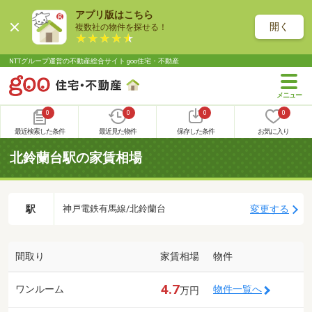
アプリ版はこちら
開く
複数社の物件を探せる！
NTTグループ運営の不動産総合サイト goo住宅・不動産
0
0
0
0
最近検索した条件
最近見た物件
保存した条件
お気に入り
北鈴蘭台駅の家賃相場
駅
変更する
神戸電鉄有馬線/北鈴蘭台
間取り
家賃相場
物件
4.7
ワンルーム
物件一覧へ
万円