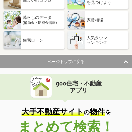
住まいのコラム
を見つけよう
暮らしのデータ
家賃相場
(補助金・助成金情報)
人気タウン
住宅ローン
ランキング
ページトップに戻る
goo住宅・不動産
アプリ
大手不動産サイト
物件
の
を
まとめて検索！