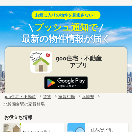
お気に入りの物件を見逃さない！
プッシュ通知で
最新の物件情報が届く
goo住宅・不動産
アプリ
goo住宅・不動産
賃貸
家賃相場
兵庫県
北鈴蘭台駅の家賃相場
お役立ち情報
「住みたい街」