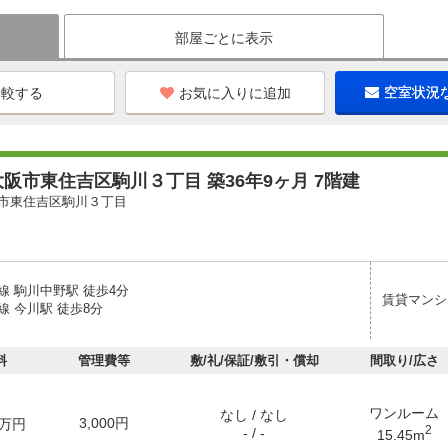
部屋ごとに表示
お気に入りに追加
空室状況
阪市東住吉区駒川３丁目 築36年9ヶ月 7階建
市東住吉区駒川３丁目
線 駒川中野駅 徒歩4分
賃貸マンシ
線 今川駅 徒歩8分
料
管理費等
敷/礼/保証/敷引・償却
間取り/広さ
ワンルーム
なし / なし
3,000円
万円
2
- / -
15.45m