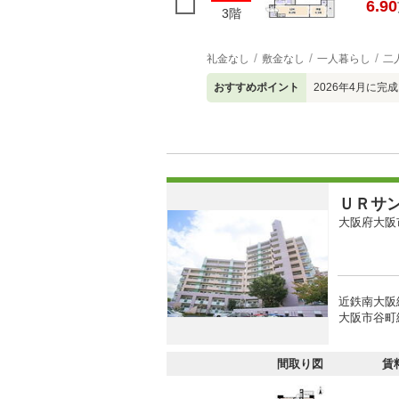
6.90
3階
礼金なし
敷金なし
一人暮らし
二
おすすめポイント
2026年4月に完
ＵＲサ
大阪府大阪
近鉄南大阪線
大阪市谷町線
間取り図
賃