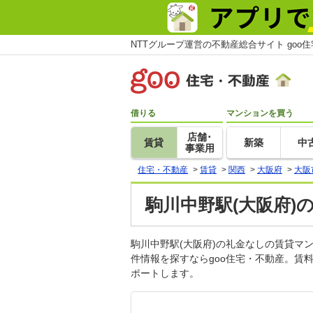
NTTグループ運営の不動産総合サイト goo
借りる
マンションを買う
店舗･
賃貸
新築
中
事業用
住宅・不動産
>
賃貸
>
関西
>
大阪府
>
大阪
駒川中野駅(大阪府)
駒川中野駅(大阪府)の礼金なしの賃貸
件情報を探すならgoo住宅・不動産。賃
ポートします。