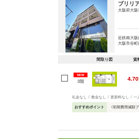
ブリリ
大阪府大阪
近鉄南大阪線
大阪市谷町線
間取り図
賃
NEW
4.70
3階
礼金なし
敷金なし
更新料なし
一
おすすめポイント
《初期費用減額プ