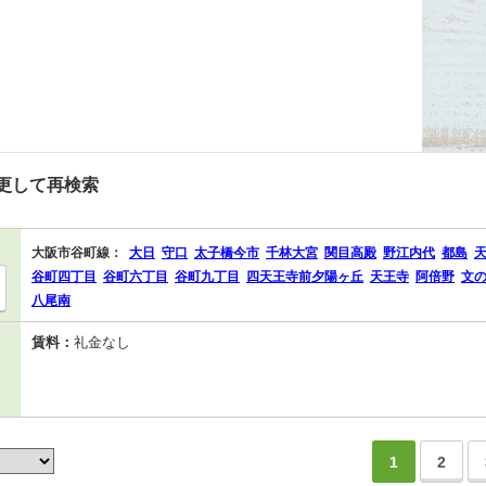
更して再検索
大阪市谷町線：
大日
守口
太子橋今市
千林大宮
関目高殿
野江内代
都島
谷町四丁目
谷町六丁目
谷町九丁目
四天王寺前夕陽ヶ丘
天王寺
阿倍野
文
八尾南
賃料：
礼金なし
1
2