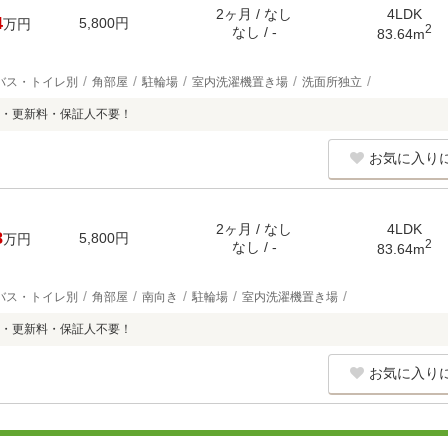
2ヶ月 / なし
4LDK
4
5,800円
万円
2
なし / -
83.64m
バス・トイレ別
角部屋
駐輪場
室内洗濯機置き場
洗面所独立
・更新料・保証人不要！
お気に入り
2ヶ月 / なし
4LDK
8
5,800円
万円
2
なし / -
83.64m
バス・トイレ別
角部屋
南向き
駐輪場
室内洗濯機置き場
・更新料・保証人不要！
お気に入り