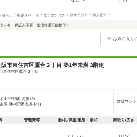
なし / -
21m
人暮らし
収納スペース
エアコン付き
見学予約可
即入居可
ラン有・保証人不要・生活保護可能物件》
お気に入り
阪市東住吉区鷹合２丁目 築1年未満 3階建
市東住吉区鷹合２丁目
線 針中野駅 徒歩7分
賃貸マンシ
 駒川中野駅 徒歩14分
料
管理費等
敷/礼/保証/敷引・償却
間取り/広さ
1LDK
なし / なし