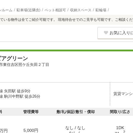
ンルーム
駐車場(近隣含)
ペット相談可
収納スペース
駐輪場
ている物件は全てご紹介可能です。 現地待合せでのご見学も可能です、ご相談くだ
お気に入り
ピアグリーン
市東住吉区照ケ丘矢田２丁目
線 矢田駅 徒歩9分
賃貸マンシ
 駒川中野駅 徒歩26分
料
管理費等
敷/礼/保証/敷引・償却
間取り/広さ
なし / なし
1DK
5,000円
万円
2