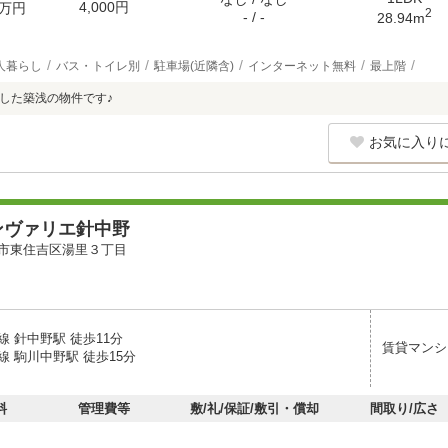
4,000円
万円
2
- / -
28.94m
人暮らし
バス・トイレ別
駐車場(近隣含)
インターネット無料
最上階
成した築浅の物件です♪
お気に入り
ンヴァリエ針中野
市東住吉区湯里３丁目
 針中野駅 徒歩11分
賃貸マンシ
 駒川中野駅 徒歩15分
料
管理費等
敷/礼/保証/敷引・償却
間取り/広さ