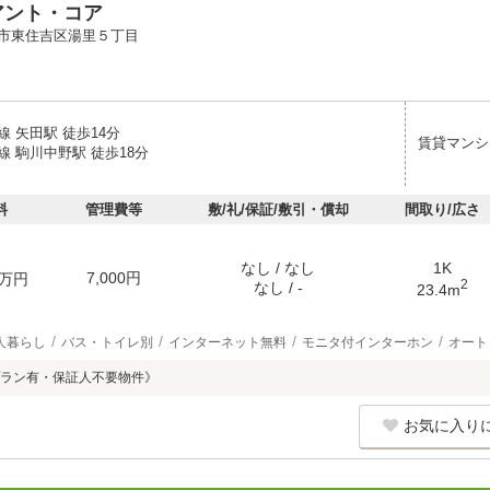
アント・コア
市東住吉区湯里５丁目
 矢田駅 徒歩14分
賃貸マンシ
 駒川中野駅 徒歩18分
料
管理費等
敷/礼/保証/敷引・償却
間取り/広さ
なし / なし
1K
7,000円
万円
2
なし / -
23.4m
人暮らし
バス・トイレ別
インターネット無料
モニタ付インターホン
オート
ラン有・保証人不要物件》
お気に入り