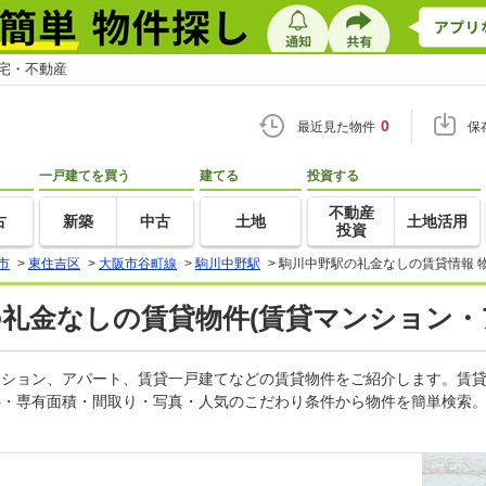
住宅・不動産
0
最近見た物件
保
一戸建てを買う
建てる
投資する
不動産
古
新築
中古
土地
土地活用
投資
市
>
東住吉区
>
大阪市谷町線
>
駒川中野駅
>
駒川中野駅の礼金なしの賃貸情報 
の礼金なしの賃貸物件(賃貸マンション・
マンション、アパート、賃貸一戸建てなどの賃貸物件をご紹介します。賃
料・専有面積・間取り・写真・人気のこだわり条件から物件を簡単検索。