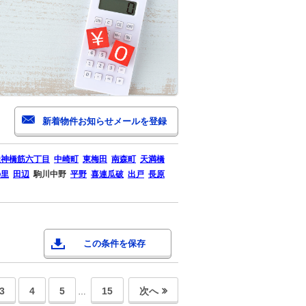
天神橋筋六丁目
中崎町
東梅田
南森町
天満橋
の里
田辺
駒川中野
平野
喜連瓜破
出戸
長原
この条件を保存
3
4
5
15
次へ
…