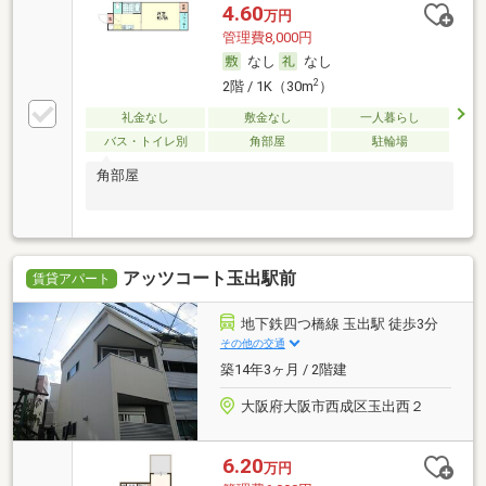
4.60
万円
管理費8,000円
なし
なし
2
2階 / 1K（30m
）
礼金なし
敷金なし
一人暮らし
バス・トイレ別
角部屋
駐輪場
角部屋
アッツコート玉出駅前
賃貸アパート
地下鉄四つ橋線 玉出駅 徒歩3分
その他の交通
築14年3ヶ月 / 2階建
大阪府大阪市西成区玉出西２
6.20
万円