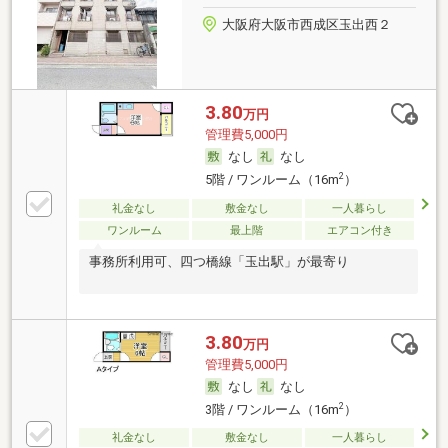
大阪府大阪市西成区玉出西２
3.80
万円
管理費5,000円
なし
なし
2
5階 / ワンルーム（16m
）
礼金なし
敷金なし
一人暮らし
ワンルーム
最上階
エアコン付き
事務所利用可、四つ橋線「玉出駅」が最寄り
3.80
万円
管理費5,000円
なし
なし
2
3階 / ワンルーム（16m
）
礼金なし
敷金なし
一人暮らし