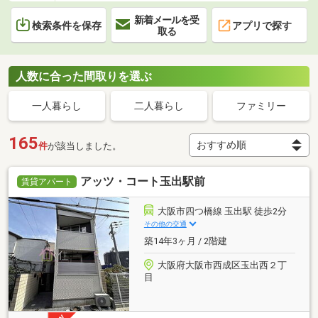
新着メールを受
検索条件を保存
アプリで探す
取る
人数に合った間取りを選ぶ
一人暮らし
二人暮らし
ファミリー
165
件
が該当しました。
アッツ・コート玉出駅前
賃貸アパート
大阪市四つ橋線 玉出駅 徒歩2分
その他の交通
築14年3ヶ月 / 2階建
大阪府大阪市西成区玉出西２丁
目