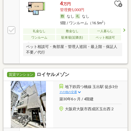
4
万円
管理費5,000円
なし
なし
2
5階 / ワンルーム（16.5m
）
礼金なし
敷金なし
一人暮らし
ワンルーム
駐車場(近隣含)
ペット相談可
ペット相談可・角部屋・管理人巡回・最上階・保証人
不要／代行
ロイヤルメゾン
賃貸マンション
地下鉄四つ橋線 玉出駅 徒歩3分
その他の交通
築30年6ヶ月 / 4階建
大阪府大阪市西成区玉出西２