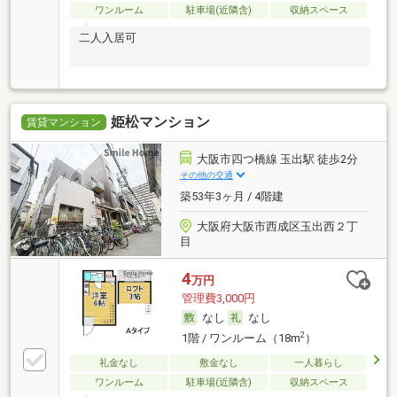
ワンルーム
駐車場(近隣含)
収納スペース
二人入居可
姫松マンション
賃貸マンション
大阪市四つ橋線 玉出駅 徒歩2分
その他の交通
築53年3ヶ月 / 4階建
大阪府大阪市西成区玉出西２丁
目
4
万円
管理費3,000円
なし
なし
2
1階 / ワンルーム（18m
）
礼金なし
敷金なし
一人暮らし
ワンルーム
駐車場(近隣含)
収納スペース