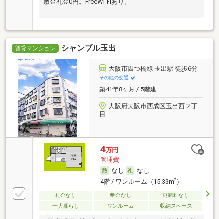
敷金礼金0円。FreeWi-Fiあり。
シャンブル玉出
賃貸マンション
大阪市四つ橋線 玉出駅 徒歩6分
その他の交通
築41年8ヶ月 / 5階建
大阪府大阪市西成区玉出西２丁
目
4
万円
管理費-
なし
なし
2
4階 / ワンルーム（15.33m
）
礼金なし
敷金なし
更新料なし
一人暮らし
ワンルーム
収納スペース