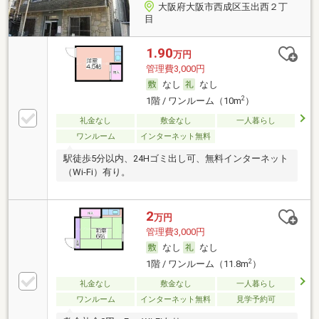
大阪府大阪市西成区玉出西２丁
目
1.90
万円
管理費3,000円
なし
なし
2
1階 / ワンルーム（10m
）
礼金なし
敷金なし
一人暮らし
ワンルーム
インターネット無料
駅徒歩5分以内、24Hゴミ出し可、無料インターネット
（Wi-Fi）有り。
2
万円
管理費3,000円
なし
なし
2
1階 / ワンルーム（11.8m
）
礼金なし
敷金なし
一人暮らし
ワンルーム
インターネット無料
見学予約可