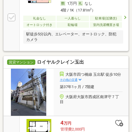
1万円
なし
2
4階 / 1K（17.81m
）
礼金なし
一人暮らし
駐車場(近隣含)
オートロック付き
駐輪場
室内洗濯機置き場
駅徒歩5分以内、エレベーター、オートロック、防犯
カメラ
ロイヤルクレイン玉出
賃貸マンション
大阪市四つ橋線 玉出駅 徒歩10分
その他の交通
築37年1ヶ月 / 7階建
大阪府大阪市西成区南津守７丁
目
4
万円
管理費2,000円