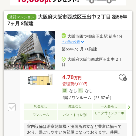
大阪府大阪市西成区玉出中２丁目 築56年
賃貸マンション
7ヶ月 8階建
大阪市四つ橋線 玉出駅 徒歩1分
その他の交通
築56年7ヶ月 / 8階建
大阪府大阪市西成区玉出中２丁
目
4.70
万円
管理費5,000円
なし
なし
2
4階 / ワンルーム（23.57m
）
礼金なし
敷金なし
一人暮らし
モニタ付インターホ
ワンルーム
バス・トイレ別
ン
室内設備は浴室乾燥機・洗面所独立など豊富に揃って
おり、過ごしやすいお部屋になっております。共用部