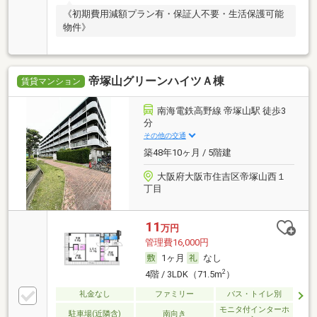
《初期費用減額プラン有・保証人不要・生活保護可能
物件》
帝塚山グリーンハイツＡ棟
賃貸マンション
南海電鉄高野線 帝塚山駅 徒歩3
分
その他の交通
築48年10ヶ月 / 5階建
大阪府大阪市住吉区帝塚山西１
丁目
11
万円
管理費16,000円
1ヶ月
なし
2
4階 / 3LDK（71.5m
）
礼金なし
ファミリー
バス・トイレ別
モニタ付インターホ
駐車場(近隣含)
南向き