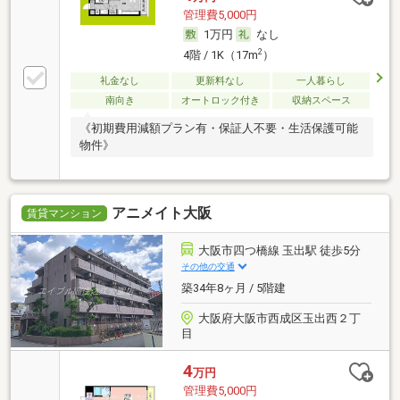
管理費5,000円
1万円
なし
2
4階 / 1K（17m
）
礼金なし
更新料なし
一人暮らし
南向き
オートロック付き
収納スペース
《初期費用減額プラン有・保証人不要・生活保護可能
物件》
アニメイト大阪
賃貸マンション
大阪市四つ橋線 玉出駅 徒歩5分
その他の交通
築34年8ヶ月 / 5階建
大阪府大阪市西成区玉出西２丁
目
4
万円
管理費5,000円