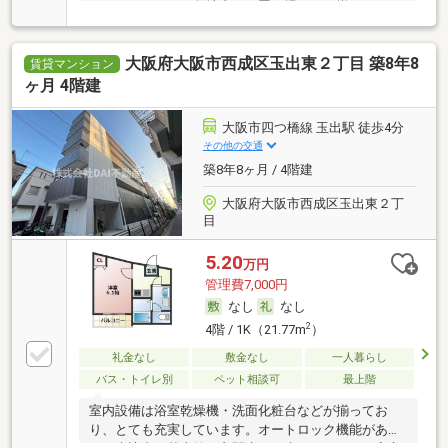
にはエレベータ・敷地内ごみ置き場などが揃ってお
り、とても充実しています。収納はクロゼット・シュ
ーズボックスなど豊富なので、衣類や履き物の整理が
大阪府大阪市西成区玉出東２丁目 築8年8
しやすく便利です。セキュリティ面は、オートロッ
賃貸マンション
ク・TVインターホンなどを備え付けているので安心し
ヶ月 4階建
て暮らせます。空き家の物件です。駐輪場付きの物件
です。機能性が高く広々お使い頂けるワンルームで
大阪市四つ橋線 玉出駅 徒歩4分
す。保護者の方も安心できるよう、管理人が巡回して
その他の交通
います。風通しが良い物件で快適な生活を。BS・CS
築8年8ヶ月 / 4階建
に加入することができます。全居室フローリングの物
件です。
大阪府大阪市西成区玉出東２丁
目
5.20
万円
管理費7,000円
なし
なし
2
4階 / 1K（21.77m
）
礼金なし
敷金なし
一人暮らし
バス・トイレ別
ペット相談可
最上階
室内設備は浴室乾燥機・洗面化粧台などが揃ってお
り、とても充実しています。オートロック機能がある