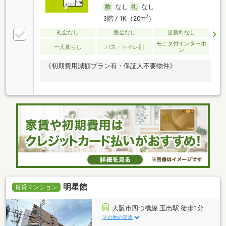
なし
なし
2
3階 / 1K（20m
）
礼金なし
敷金なし
更新料なし
モニタ付インターホ
一人暮らし
バス・トイレ別
ン
《初期費用減額プラン有・保証人不要物件》
明星館
賃貸マンション
大阪市四つ橋線 玉出駅 徒歩1分
その他の交通