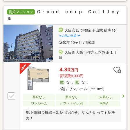
Ｇｒａｎｄ ｃｏｒｐ Ｃａｔｔｌｅｙ
賃貸マンション
ａ
大阪市四つ橋線 玉出駅 徒歩1分
その他の交通
築52年10ヶ月 / 7階建
大阪府大阪市住之江区粉浜１丁
目
4.30
万円
管理費8,000円
なし
なし
2
5階 / ワンルーム（22.1m
）
礼金なし
敷金なし
一人暮らし
ワンルーム
バス・トイレ別
南向き
地下鉄四つ橋線玉出駅 徒歩1分。なんといっても駅チ
カ！