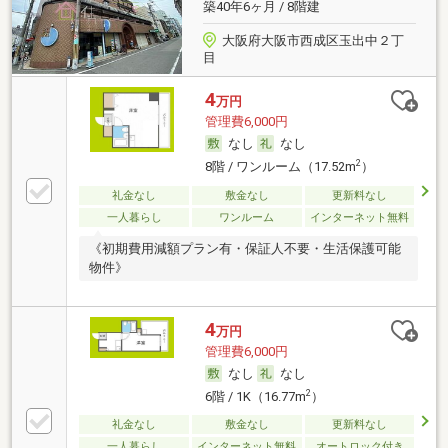
築40年6ヶ月 / 8階建
大阪府大阪市西成区玉出中２丁
目
4
万円
管理費6,000円
なし
なし
2
8階 / ワンルーム（17.52m
）
礼金なし
敷金なし
更新料なし
一人暮らし
ワンルーム
インターネット無料
《初期費用減額プラン有・保証人不要・生活保護可能
物件》
4
万円
管理費6,000円
なし
なし
2
6階 / 1K（16.77m
）
礼金なし
敷金なし
更新料なし
一人暮らし
インターネット無料
オートロック付き