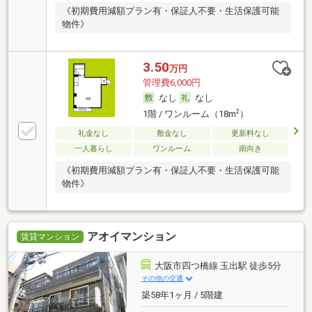
《初期費用減額プラン有・保証人不要・生活保護可能
物件》
3.50
万円
管理費6,000円
なし
なし
2
1階 / ワンルーム（18m
）
礼金なし
敷金なし
更新料なし
一人暮らし
ワンルーム
南向き
《初期費用減額プラン有・保証人不要・生活保護可能
物件》
アオイマンション
賃貸マンション
大阪市四つ橋線 玉出駅 徒歩5分
その他の交通
築58年1ヶ月 / 5階建