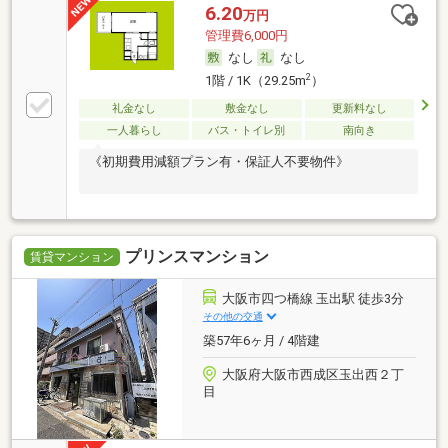
6.20
万円
管理費6,000円
なし
なし
2
1階 / 1K（29.25m
）
礼金なし
敷金なし
更新料なし
一人暮らし
バス・トイレ別
南向き
《初期費用減額プラン有・保証人不要物件》
プリンスマンション
賃貸マンション
大阪市四つ橋線 玉出駅 徒歩3分
その他の交通
築57年6ヶ月 / 4階建
大阪府大阪市西成区玉出西２丁
目