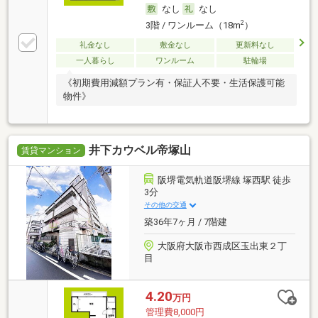
なし
なし
2
3階 / ワンルーム（18m
）
礼金なし
敷金なし
更新料なし
一人暮らし
ワンルーム
駐輪場
《初期費用減額プラン有・保証人不要・生活保護可能
物件》
井下カウベル帝塚山
賃貸マンション
阪堺電気軌道阪堺線 塚西駅 徒歩
3分
その他の交通
築36年7ヶ月 / 7階建
大阪府大阪市西成区玉出東２丁
目
4.20
万円
管理費8,000円