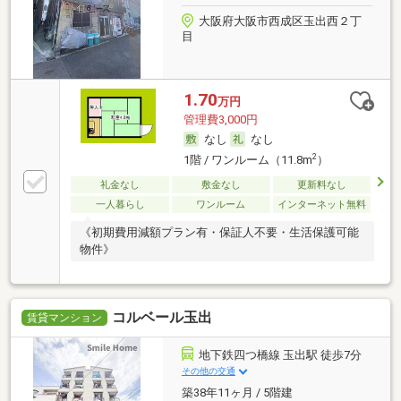
大阪府大阪市西成区玉出西２丁
目
1.70
万円
管理費3,000円
なし
なし
2
1階 / ワンルーム（11.8m
）
礼金なし
敷金なし
更新料なし
一人暮らし
ワンルーム
インターネット無料
《初期費用減額プラン有・保証人不要・生活保護可能
物件》
コルベール玉出
賃貸マンション
地下鉄四つ橋線 玉出駅 徒歩7分
その他の交通
築38年11ヶ月 / 5階建