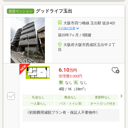
グッドライフ玉出
賃貸マンション
大阪市四つ橋線 玉出駅 徒歩4分
その他の交通
築20年7ヶ月 / 5階建
大阪府大阪市西成区玉出中２丁
目
6.10
万円
管理費3,000円
なし
なし
2
4階 / 1K（28m
）
礼金なし
敷金なし
更新料なし
一人暮らし
バス・トイレ別
オートロック付き
《初期費用減額プラン有・保証人不要物件》