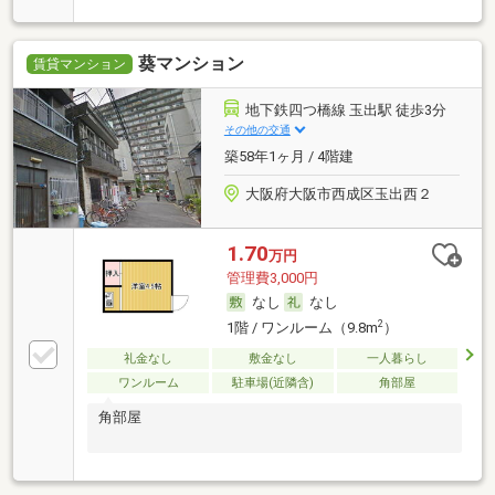
ので来訪者は基本的に玄関先まで来ることがなく安心
して生活できます。共用部にはゴミ出し24時間OK・宅
配ボックスなどが揃っており、とても充実していま
葵マンション
す。徒歩4分の位置に駅がある物件です。バルコニー
賃貸マンション
面積が4㎡ある物件です。インターネット無料なの
で、在宅のリモート授業やオンライン会議があるなど
地下鉄四つ橋線 玉出駅 徒歩3分
学校生活や仕事上でインターネットが必要不可欠な方
その他の交通
におすすめです。駐輪場付き物件です。造りとデザイ
築58年1ヶ月 / 4階建
ンに関して、自信をもって情報を提供できるマンショ
ンです。2駅利用できる場所にあり、アクセスが便利
大阪府大阪市西成区玉出西２
です。使いやすいシステムキッチンが用意されており
ます。
1.70
万円
管理費3,000円
なし
なし
2
1階 / ワンルーム（9.8m
）
礼金なし
敷金なし
一人暮らし
ワンルーム
駐車場(近隣含)
角部屋
角部屋