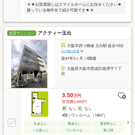
☆★お部屋探しはスマイルホームにお任せください★
建っている物件全て紹介可能です★☆
アクティー玉出
賃貸マンション
大阪市四つ橋線 玉出駅 徒歩10分
その他の交通
築41年2ヶ月 / 4階建
大阪府大阪市西成区南津守７丁
目
3.50
万円
管理費6,000円
なし
なし
2
4階 / ワンルーム（18m
）
礼金なし
敷金なし
更新料なし
一人暮らし
ワンルーム
最上階