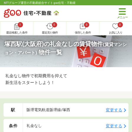
NTTグループ運営の不動産総合サイト goo住宅・不動産
1
0
0
0
最近検索した条件
最近見た物件
保存した条件
お気に入り
塚西駅(大阪府)の礼金なしの賃貸物件
(賃貸マンシ
物件一覧
ョン・アパート)
礼金なし物件で初期費用を抑えて
新生活をスタートしよう！
駅
変更する
阪堺電気軌道阪堺線/塚西
条件
変更する
礼金なし