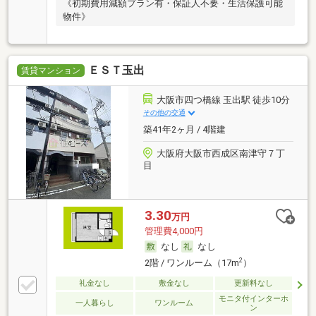
《初期費用減額プラン有・保証人不要・生活保護可能
物件》
ＥＳＴ玉出
賃貸マンション
大阪市四つ橋線 玉出駅 徒歩10分
その他の交通
築41年2ヶ月 / 4階建
大阪府大阪市西成区南津守７丁
目
3.30
万円
管理費4,000円
なし
なし
2
2階 / ワンルーム（17m
）
礼金なし
敷金なし
更新料なし
モニタ付インターホ
一人暮らし
ワンルーム
ン