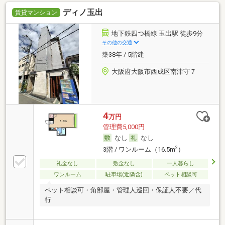
ディノ玉出
賃貸マンション
地下鉄四つ橋線 玉出駅 徒歩9分
その他の交通
築38年 / 5階建
大阪府大阪市西成区南津守７
4
万円
管理費5,000円
なし
なし
2
3階 / ワンルーム（16.5m
）
礼金なし
敷金なし
一人暮らし
ワンルーム
駐車場(近隣含)
ペット相談可
ペット相談可・角部屋・管理人巡回・保証人不要／代
行