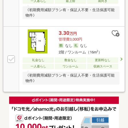
一人暮らし
最上階
南向き
《初期費用減額プラン有・保証人不要・生活保護可能
物件》
3.30
万円
管理費3,000円
なし
なし
2
2階 / ワンルーム（16m
）
礼金なし
敷金なし
更新料なし
一人暮らし
ワンルーム
収納スペース
《初期費用減額プラン有・保証人不要・生活保護可能
物件》