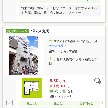
ン
憧れの地「帝塚山」に佇むファミリー様にオススメの
お部屋。素敵な新生活を始めましょう＾ー＾
パレス丸岡
賃貸マンション
大阪市四つ橋線 玉出駅 徒歩3分
その他の交通
築37年8ヶ月 / 3階建
大阪府大阪市住之江区粉浜１丁
目
3.30
万円
管理費3,000円
なし
なし
2
3階 / 1K（10m
）
礼金なし
敷金なし
更新料なし