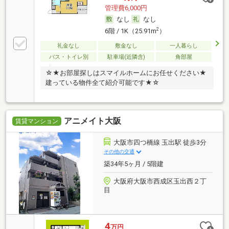
管理費6,000円
なし
なし
2
6階 / 1K（25.91m
）
礼金なし
敷金なし
一人暮らし
バス・トイレ別
駐車場(近隣含)
角部屋
☆★お部屋探しはスマイルホームにお任せください★
建っている物件全て紹介可能です★☆
アニメイト大阪
賃貸マンション
大阪市四つ橋線 玉出駅 徒歩3分
その他の交通
築34年5ヶ月 / 5階建
大阪府大阪市西成区玉出西２丁
目
4
万円