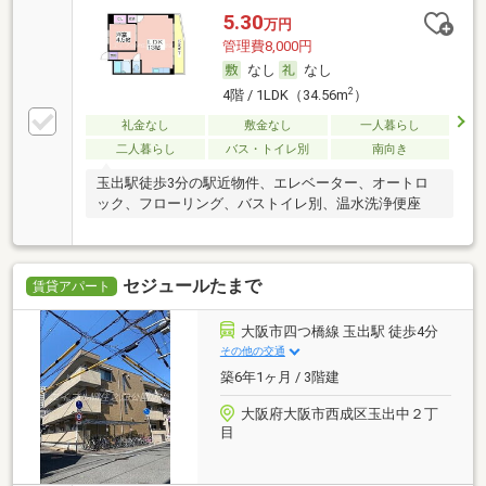
5.30
万円
管理費8,000円
なし
なし
2
4階 / 1LDK（34.56m
）
礼金なし
敷金なし
一人暮らし
二人暮らし
バス・トイレ別
南向き
玉出駅徒歩3分の駅近物件、エレベーター、オートロ
ック、フローリング、バストイレ別、温水洗浄便座
セジュールたまで
賃貸アパート
大阪市四つ橋線 玉出駅 徒歩4分
その他の交通
築6年1ヶ月 / 3階建
大阪府大阪市西成区玉出中２丁
目