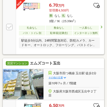
6.70
万円
管理費4,500円
なし
なし
2
3階 / 1K（25.39m
）
礼金なし
敷金なし
一人暮らし
バス・トイレ別
駐車場(近隣含)
インターネット無料
駅徒歩5分以内、24時間緊急対応、防犯カメラ、カー
ドキー、オートロック、フローリング、バストイレ
別、
エムズコート玉出
賃貸マンション
大阪市四つ橋線 玉出駅 徒歩2分
その他の交通
築10年7ヶ月 / 7階建
大阪府大阪市西成区玉出中２丁
目
6.50
万円