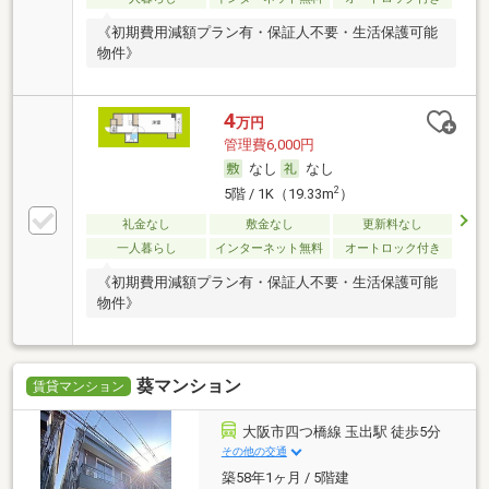
《初期費用減額プラン有・保証人不要・生活保護可能
物件》
4
万円
管理費6,000円
なし
なし
2
5階 / 1K（19.33m
）
礼金なし
敷金なし
更新料なし
一人暮らし
インターネット無料
オートロック付き
《初期費用減額プラン有・保証人不要・生活保護可能
物件》
葵マンション
賃貸マンション
大阪市四つ橋線 玉出駅 徒歩5分
その他の交通
築58年1ヶ月 / 5階建