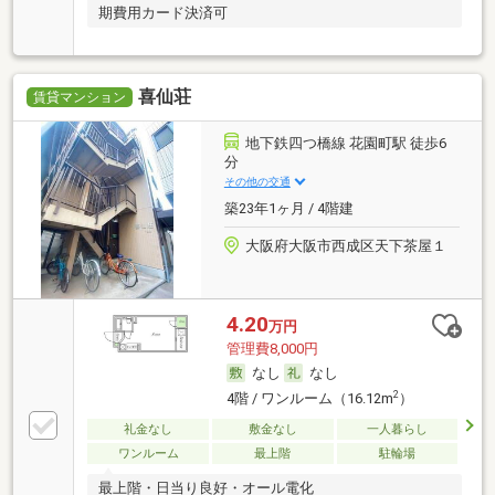
期費用カード決済可
喜仙荘
賃貸マンション
地下鉄四つ橋線 花園町駅 徒歩6
分
その他の交通
築23年1ヶ月 / 4階建
大阪府大阪市西成区天下茶屋１
4.20
万円
管理費8,000円
なし
なし
2
4階 / ワンルーム（16.12m
）
礼金なし
敷金なし
一人暮らし
ワンルーム
最上階
駐輪場
最上階・日当り良好・オール電化