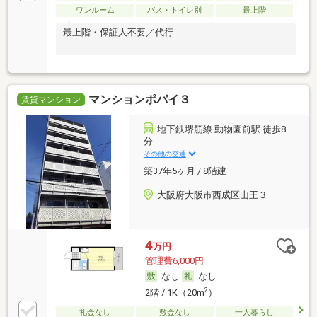
ワンルーム
バス・トイレ別
最上階
最上階・保証人不要／代行
マンションポパイ３
賃貸マンション
地下鉄堺筋線 動物園前駅 徒歩8
分
その他の交通
築37年5ヶ月 / 8階建
大阪府大阪市西成区山王３
4
万円
管理費6,000円
なし
なし
2
2階 / 1K（20m
）
礼金なし
敷金なし
一人暮らし