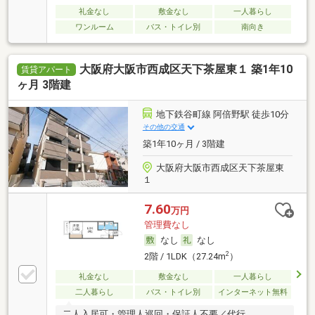
礼金なし
敷金なし
一人暮らし
ワンルーム
バス・トイレ別
南向き
大阪府大阪市西成区天下茶屋東１ 築1年10
賃貸アパート
ヶ月 3階建
地下鉄谷町線 阿倍野駅 徒歩10分
その他の交通
築1年10ヶ月 / 3階建
大阪府大阪市西成区天下茶屋東
１
7.60
万円
管理費なし
なし
なし
2
2階 / 1LDK（27.24m
）
礼金なし
敷金なし
一人暮らし
二人暮らし
バス・トイレ別
インターネット無料
二人入居可・管理人巡回・保証人不要／代行