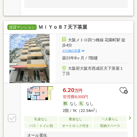
ＭｉＹｏ８７天下茶屋
賃貸マンション
大阪メトロ四つ橋線 花園町駅 徒
歩4分
その他の交通
築23年8ヶ月 / 7階建
大阪府大阪市西成区天下茶屋１
丁目
6.20
万円
管理費8,000円
なし
なし
2
2階 / 1K（22.54m
）
礼金なし
敷金なし
一人暮らし
バス・トイレ別
オートロック付き
収納スペース
オール電化