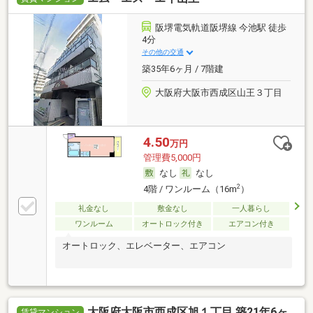
阪堺電気軌道阪堺線 今池駅 徒歩
4分
その他の交通
築35年6ヶ月 / 7階建
大阪府大阪市西成区山王３丁目
4.50
万円
管理費5,000円
なし
なし
2
4階 / ワンルーム（16m
）
礼金なし
敷金なし
一人暮らし
ワンルーム
オートロック付き
エアコン付き
オートロック、エレベーター、エアコン
大阪府大阪市西成区旭１丁目 築21年6ヶ
賃貸マンション