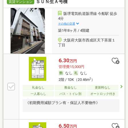
ＳＵＮ生Ａ号棟
賃貸マンション
阪堺電気軌道阪堺線 今船駅 徒歩
4分
その他の交通
築1年8ヶ月 / 4階建
大阪府大阪市西成区天下茶屋１
丁目
6.30
万円
管理費15,000円
なし
なし
2
2階 / 1DK（20.46m
）
礼金なし
敷金なし
更新料なし
一人暮らし
バス・トイレ別
オートロック付き
《初期費用減額プラン有・保証人不要物件》
6.50
万円