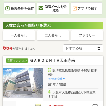
新着メールを受
検索条件を保存
アプリで探す
取る
人数に合った間取りを選ぶ
一人暮らし
二人暮らし
ファミリー
65
件
が該当しました。
ＧＡＲＤＥＮＩＡ天王寺南
賃貸マンション
阪堺電気軌道阪堺線 今船駅 徒歩
6分
その他の交通
築1年 / 4階建
大阪府大阪市西成区天下茶屋東
１丁目