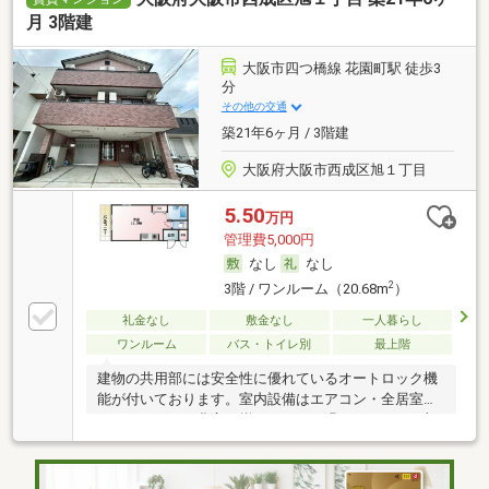
月 3階建
大阪市四つ橋線 花園町駅 徒歩3
分
その他の交通
築21年6ヶ月 / 3階建
大阪府大阪市西成区旭１丁目
5.50
万円
管理費5,000円
なし
なし
2
3階 / ワンルーム（20.68m
）
礼金なし
敷金なし
一人暮らし
ワンルーム
バス・トイレ別
最上階
建物の共用部には安全性に優れているオートロック機
能が付いております。室内設備はエアコン・全居室フ
ローリングなど豊富に揃っており、過ごしやすいお部
屋になっております。収集時間に合わせてゴミを出す
心配のいらない24時間ゴミ出し可能物件になります。
初期費用を抑えられる敷金不要のマンションです。魅