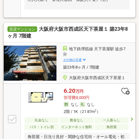
大阪府大阪市西成区天下茶屋１ 築23年8
賃貸マンション
ヶ月 7階建
地下鉄堺筋線 天下茶屋駅 徒歩7
分
その他の交通
築23年8ヶ月 / 7階建
大阪府大阪市西成区天下茶屋１
6.20
万円
管理費8,000円
なし
なし
2
2階 / 1K（21.87m
）
礼金なし
敷金なし
一人暮らし
バス・トイレ別
インターネット無料
角部屋
角部屋・日当り良好・閑静な住宅街・オール電化・初