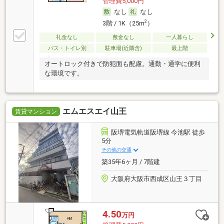
管理費5,000円
なし
なし
2
3階 / 1K（25m
）
礼金なし
敷金なし
一人暮らし
バス・トイレ別
駐車場(近隣含)
最上階
オートロック付きで防犯面も配慮。通勤・通学に便利
な環境です。
エムエスエイ山王
賃貸マンション
阪堺電気軌道阪堺線 今池駅 徒歩
5分
その他の交通
築35年6ヶ月 / 7階建
大阪府大阪市西成区山王３丁目
4.50
万円