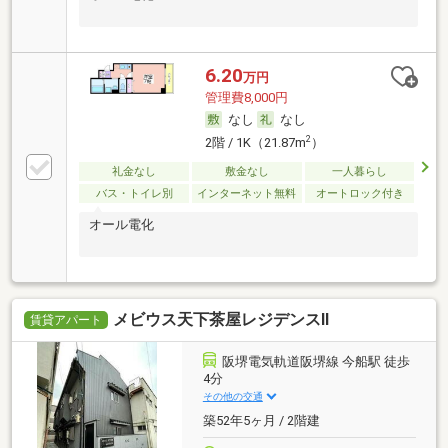
6.20
万円
管理費8,000円
なし
なし
2
2階 / 1K（21.87m
）
礼金なし
敷金なし
一人暮らし
バス・トイレ別
インターネット無料
オートロック付き
オール電化
メビウス天下茶屋レジデンスⅡ
賃貸アパート
阪堺電気軌道阪堺線 今船駅 徒歩
4分
その他の交通
築52年5ヶ月 / 2階建