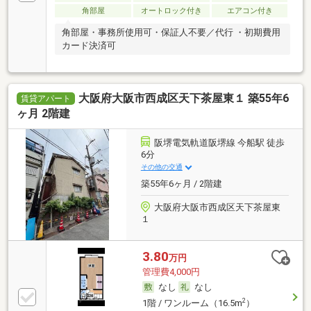
角部屋
オートロック付き
エアコン付き
角部屋・事務所使用可・保証人不要／代行 ・初期費用
カード決済可
大阪府大阪市西成区天下茶屋東１ 築55年6
賃貸アパート
ヶ月 2階建
阪堺電気軌道阪堺線 今船駅 徒歩
6分
その他の交通
築55年6ヶ月 / 2階建
大阪府大阪市西成区天下茶屋東
１
3.80
万円
管理費4,000円
なし
なし
2
1階 / ワンルーム（16.5m
）