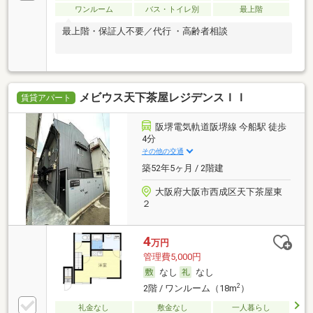
ワンルーム
バス・トイレ別
最上階
最上階・保証人不要／代行 ・高齢者相談
メビウス天下茶屋レジデンスＩＩ
賃貸アパート
阪堺電気軌道阪堺線 今船駅 徒歩
4分
その他の交通
築52年5ヶ月 / 2階建
大阪府大阪市西成区天下茶屋東
２
4
万円
管理費5,000円
なし
なし
2
2階 / ワンルーム（18m
）
礼金なし
敷金なし
一人暮らし