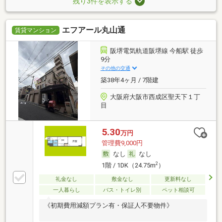
残り3件を表示する
エフアール丸山通
賃貸マンション
阪堺電気軌道阪堺線 今船駅 徒歩
9分
その他の交通
築38年4ヶ月 / 7階建
大阪府大阪市西成区聖天下１丁
目
5.30
万円
管理費9,000円
なし
なし
2
1階 / 1DK（24.75m
）
礼金なし
敷金なし
更新料なし
一人暮らし
バス・トイレ別
ペット相談可
《初期費用減額プラン有・保証人不要物件》