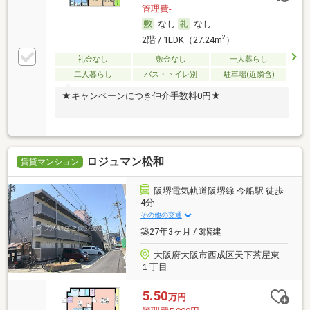
管理費-
なし
なし
2
2階 / 1LDK（27.24m
）
礼金なし
敷金なし
一人暮らし
二人暮らし
バス・トイレ別
駐車場(近隣含)
★キャンペーンにつき仲介手数料0円★
ロジュマン松和
賃貸マンション
阪堺電気軌道阪堺線 今船駅 徒歩
4分
その他の交通
築27年3ヶ月 / 3階建
大阪府大阪市西成区天下茶屋東
１丁目
5.50
万円