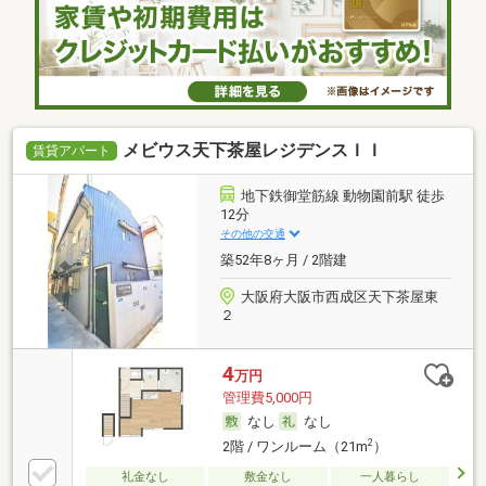
力も多い賃貸物件はいかがでしょうか。家賃10万円以
下のマンションをお探しのお客様におすすめの物件で
す。徒歩3分に駅がある物件です。クローゼット付き
の物件です。余裕のある生活は広々1Rからいかがでし
ょうか。一口コンロが付いています。
メビウス天下茶屋レジデンスＩＩ
賃貸アパート
地下鉄御堂筋線 動物園前駅 徒歩
12分
その他の交通
築52年8ヶ月 / 2階建
大阪府大阪市西成区天下茶屋東
２
4
万円
管理費5,000円
なし
なし
2
2階 / ワンルーム（21m
）
礼金なし
敷金なし
一人暮らし