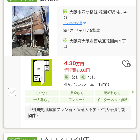
大阪市四つ橋線 花園町駅 徒歩4
分
その他の交通
築42年7ヶ月 / 5階建
大阪府大阪市西成区花園南１丁
目
4.30
万円
管理費3,000円
なし
なし
2
4階 / ワンルーム（17m
）
礼金なし
敷金なし
更新料なし
一人暮らし
ワンルーム
インターネット無料
《初期費用減額プラン有・保証人不要・生活保護可能
物件》
エム・エス・エイ山王
賃貸マンション