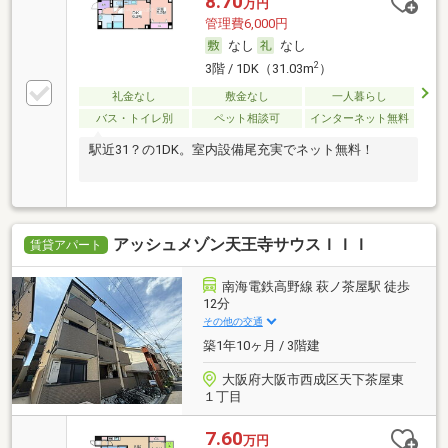
8.70
万円
管理費6,000円
なし
なし
2
3階 / 1DK（31.03m
）
礼金なし
敷金なし
一人暮らし
バス・トイレ別
ペット相談可
インターネット無料
駅近31？の1DK。室内設備尾充実でネット無料！
アッシュメゾン天王寺サウスＩＩＩ
賃貸アパート
南海電鉄高野線 萩ノ茶屋駅 徒歩
12分
その他の交通
築1年10ヶ月 / 3階建
大阪府大阪市西成区天下茶屋東
１丁目
7.60
万円