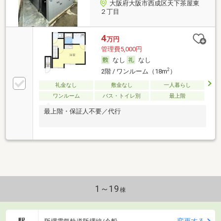
大阪府大阪市西成区天下茶屋東
２丁目
4
万円
管理費5,000円
なし
なし
2
2階 / ワンルーム（18m
）
礼金なし
敷金なし
一人暮らし
ワンルーム
バス・トイレ別
最上階
最上階・保証人不要／代行
1～19
棟