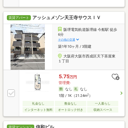
アッシュメゾン天王寺サウスＩＶ
賃貸アパート
阪堺電気軌道阪堺線 今船駅 徒歩
6分
その他の交通
築1年10ヶ月 / 3階建
大阪府大阪市西成区天下茶屋東
１丁目
5.75
万円
管理費-
なし
なし
2
1階 / 1K（21.24m
）
礼金なし
敷金なし
一人暮らし
インターネット無料
オートロック付き
収納スペース
信和ビル
賃貸マンション