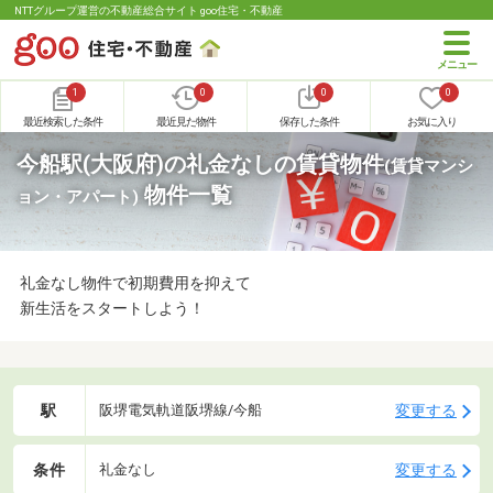
NTTグループ運営の不動産総合サイト goo住宅・不動産
1
0
0
0
最近検索した条件
最近見た物件
保存した条件
お気に入り
今船駅(大阪府)の礼金なしの賃貸物件
(賃貸マンシ
物件一覧
ョン・アパート)
礼金なし物件で初期費用を抑えて
新生活をスタートしよう！
駅
変更する
阪堺電気軌道阪堺線/今船
条件
変更する
礼金なし