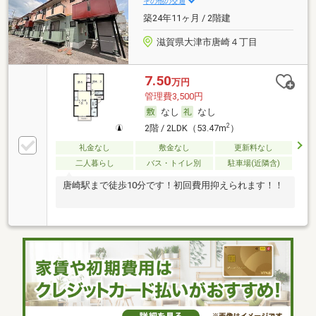
その他の交通
築24年11ヶ月 / 2階建
滋賀県大津市唐崎４丁目
7.50
万円
管理費3,500円
なし
なし
2
2階 / 2LDK（53.47m
）
礼金なし
敷金なし
更新料なし
二人暮らし
バス・トイレ別
駐車場(近隣含)
唐崎駅まで徒歩10分です！初回費用抑えられます！！