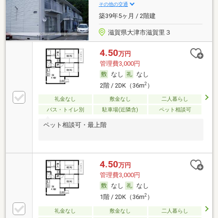
その他の交通
築39年5ヶ月 / 2階建
滋賀県大津市滋賀里３
4.50
万円
管理費3,000円
なし
なし
2
2階 / 2DK（36m
）
礼金なし
敷金なし
二人暮らし
バス・トイレ別
駐車場(近隣含)
ペット相談可
ペット相談可・最上階
4.50
万円
管理費3,000円
なし
なし
2
1階 / 2DK（36m
）
礼金なし
敷金なし
二人暮らし