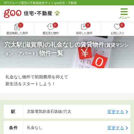
NTTグループ運営の不動産総合サイト goo住宅・不動産
1
0
0
0
最近検索した条件
最近見た物件
保存した条件
お気に入り
穴太駅(滋賀県)の礼金なしの賃貸物件
(賃貸マンシ
物件一覧
ョン・アパート)
礼金なし物件で初期費用を抑えて
新生活をスタートしよう！
駅
変更する
京阪電気鉄道石坂線/穴太
条件
変更する
礼金なし