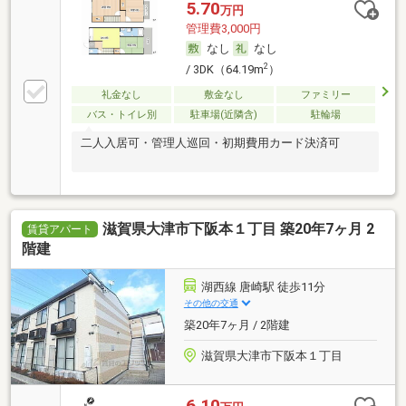
5.70
万円
管理費3,000円
なし
なし
2
/ 3DK（64.19m
）
礼金なし
敷金なし
ファミリー
バス・トイレ別
駐車場(近隣含)
駐輪場
二人入居可・管理人巡回・初期費用カード決済可
滋賀県大津市下阪本１丁目 築20年7ヶ月 2
賃貸アパート
階建
湖西線 唐崎駅 徒歩11分
その他の交通
築20年7ヶ月 / 2階建
滋賀県大津市下阪本１丁目
6.10