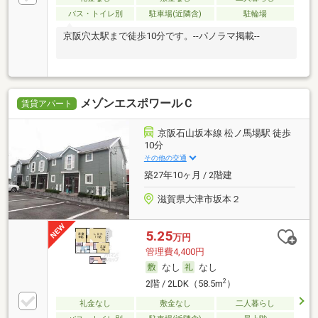
バス・トイレ別
駐車場(近隣含)
駐輪場
京阪穴太駅まで徒歩10分です。--パノラマ掲載--
メゾンエスポワールＣ
賃貸アパート
京阪石山坂本線 松ノ馬場駅 徒歩
10分
その他の交通
築27年10ヶ月 / 2階建
滋賀県大津市坂本２
5.25
万円
管理費4,400円
なし
なし
2
2階 / 2LDK（58.5m
）
礼金なし
敷金なし
二人暮らし