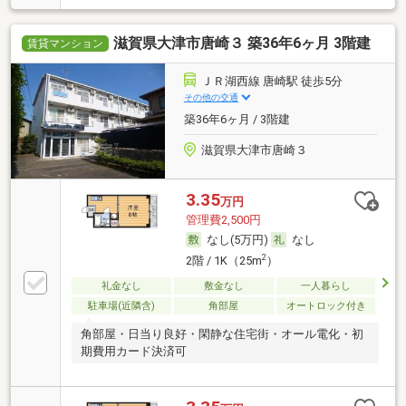
滋賀県大津市唐崎３ 築36年6ヶ月 3階建
賃貸マンション
ＪＲ湖西線 唐崎駅 徒歩5分
その他の交通
築36年6ヶ月 / 3階建
滋賀県大津市唐崎３
3.35
万円
管理費2,500円
なし(5万円)
なし
2
2階 / 1K（25m
）
礼金なし
敷金なし
一人暮らし
駐車場(近隣含)
角部屋
オートロック付き
角部屋・日当り良好・閑静な住宅街・オール電化・初
期費用カード決済可