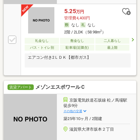
5.25
万円
管理費4,400円
なし
なし
2
2階 / 2LDK（58.98m
）
礼金なし
敷金なし
二人暮らし
バス・トイレ別
駐車場(近隣含)
最上階
エアコン付き2ＬＤＫ【都市ガス】
メゾンエスポワールＣ
賃貸アパート
京阪電気鉄道石坂線 松ノ馬場駅
徒歩9分
その他の交通
築25年10ヶ月 / 2階建
滋賀県大津市坂本２丁目