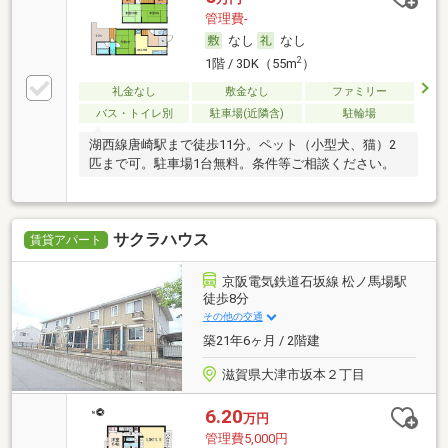
管理費-
なし
なし
2
1階 / 3DK（55m
）
礼金なし
敷金なし
ファミリー
バス・トイレ別
駐車場(近隣含)
駐輪場
湖西線唐崎駅まで徒歩11分。ペット（小型犬、猫）2
匹まで可。駐車場1台無料。条件等ご相談ください。
サクラハウス
賃貸アパート
京阪電気鉄道石坂線 松ノ馬場駅
徒歩8分
その他の交通
築21年6ヶ月 / 2階建
滋賀県大津市坂本２丁目
6.20
万円
管理費5,000円