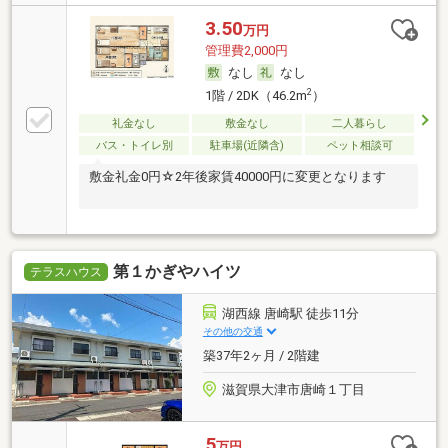
3.50
万円
管理費2,000円
なし
なし
2
1階 / 2DK（46.2m
）
礼金なし
敷金なし
二人暮らし
バス・トイレ別
駐車場(近隣含)
ペット相談可
敷金礼金0円☆2年後家賃40000円に変更となります
第１かぎやハイツ
テラスハウス
湖西線 唐崎駅 徒歩11分
その他の交通
築37年2ヶ月 / 2階建
滋賀県大津市唐崎１丁目
5
万円