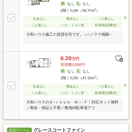
なし
なし
2
2階 / 1LDK（50.71m
）
礼金なし
敷金なし
一人暮らし
二人暮らし
バス・トイレ別
駐車場(近隣含)
大和ハウス施工の賃貸住宅です。--パノラマ掲載--
6.20
万円
管理費5,000円
なし
なし
2
2階 / 1LDK（41.52m
）
礼金なし
敷金なし
一人暮らし
二人暮らし
バス・トイレ別
駐車場(近隣含)
大和ハウスのＤ−ｒｏｏｍ Ｗｉ−Ｆｉ対応ネット無料
／敷金・保証人不要／敷地内駐車場アリ
グレースコートファイン
賃貸アパート