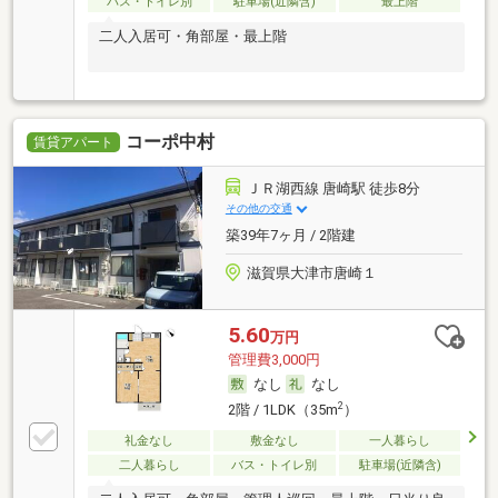
バス・トイレ別
駐車場(近隣含)
最上階
二人入居可・角部屋・最上階
コーポ中村
賃貸アパート
ＪＲ湖西線 唐崎駅 徒歩8分
その他の交通
築39年7ヶ月 / 2階建
滋賀県大津市唐崎１
5.60
万円
管理費3,000円
なし
なし
2
2階 / 1LDK（35m
）
礼金なし
敷金なし
一人暮らし
二人暮らし
バス・トイレ別
駐車場(近隣含)