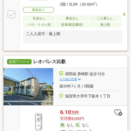
2
2階 / 2LDK（53.42m
）
動画あり
礼金なし
敷金なし
二人暮らし
バス・トイレ別
駐車場(近隣含)
最上階
二人入居可・最上階
レオパレス比叡
賃貸アパート
湖西線 唐崎駅 徒歩12分
その他の交通
築20年7ヶ月 / 2階建
滋賀県大津市下阪本１丁目
6.10
万円
管理費8,000円
なし
なし
2