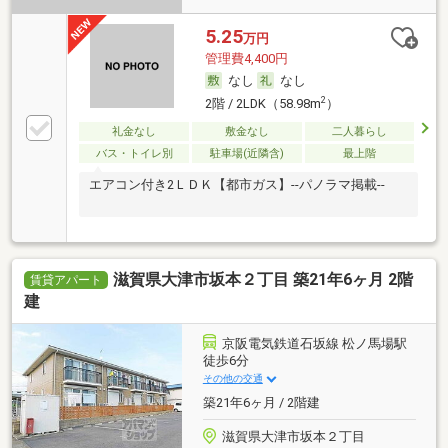
5.25
万円
管理費4,400円
なし
なし
2
2階 / 2LDK（58.98m
）
礼金なし
敷金なし
二人暮らし
バス・トイレ別
駐車場(近隣含)
最上階
エアコン付き2ＬＤＫ【都市ガス】--パノラマ掲載--
滋賀県大津市坂本２丁目 築21年6ヶ月 2階
賃貸アパート
建
京阪電気鉄道石坂線 松ノ馬場駅
徒歩6分
その他の交通
築21年6ヶ月 / 2階建
滋賀県大津市坂本２丁目