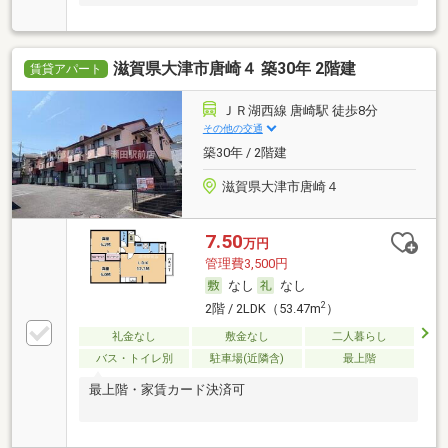
滋賀県大津市唐崎４ 築30年 2階建
賃貸アパート
ＪＲ湖西線 唐崎駅 徒歩8分
その他の交通
築30年 / 2階建
滋賀県大津市唐崎４
7.50
万円
管理費3,500円
なし
なし
2
2階 / 2LDK（53.47m
）
礼金なし
敷金なし
二人暮らし
バス・トイレ別
駐車場(近隣含)
最上階
最上階・家賃カード決済可