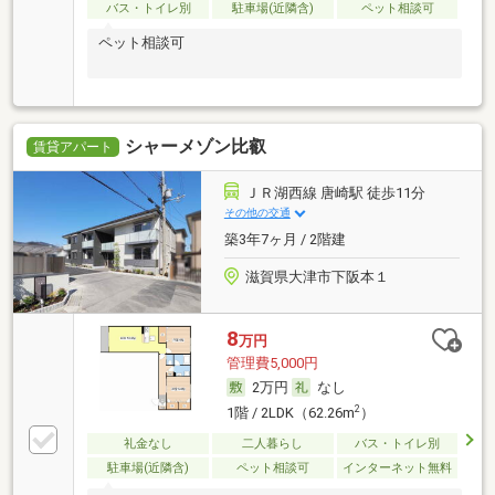
バス・トイレ別
駐車場(近隣含)
ペット相談可
ペット相談可
シャーメゾン比叡
賃貸アパート
ＪＲ湖西線 唐崎駅 徒歩11分
その他の交通
築3年7ヶ月 / 2階建
滋賀県大津市下阪本１
8
万円
管理費5,000円
2万円
なし
2
1階 / 2LDK（62.26m
）
礼金なし
二人暮らし
バス・トイレ別
駐車場(近隣含)
ペット相談可
インターネット無料