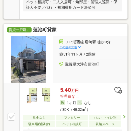
ペット相談可・二人入居可・角部屋・管理人巡回・保
証人不要／代行 ・初期費用カード決済可
蓮池町貸家
賃貸一戸建て
ＪＲ湖西線 唐崎駅 徒歩9分
その他の交通
築51年11ヶ月 / 2階建
滋賀県大津市蓮池町
5.40
万円
管理費なし
1ヶ月
なし
2
/ 3DK（48.02m
）
礼金なし
ファミリー
バス・トイレ別
駐車場(近隣含)
ペット相談可
収納スペース