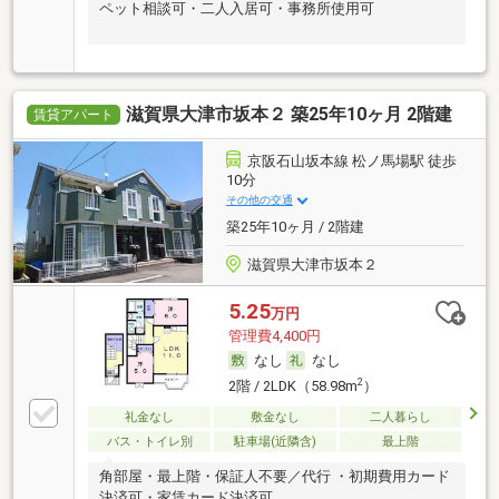
ペット相談可・二人入居可・事務所使用可
滋賀県大津市坂本２ 築25年10ヶ月 2階建
賃貸アパート
京阪石山坂本線 松ノ馬場駅 徒歩
10分
その他の交通
築25年10ヶ月 / 2階建
滋賀県大津市坂本２
5.25
万円
管理費4,400円
なし
なし
2
2階 / 2LDK（58.98m
）
礼金なし
敷金なし
二人暮らし
バス・トイレ別
駐車場(近隣含)
最上階
角部屋・最上階・保証人不要／代行 ・初期費用カード
決済可・家賃カード決済可