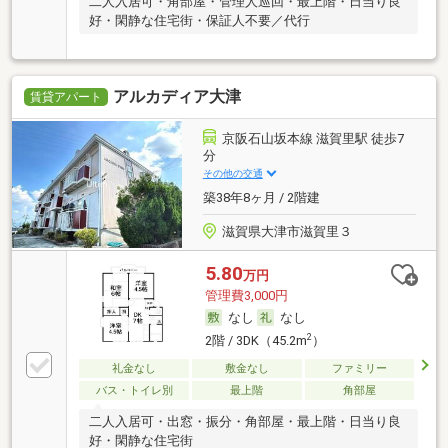
二人入居可・角部屋・管理人巡回・最上階・日当り良
好・閑静な住宅街・保証人不要／代行
アルカディア大津
賃貸アパート
京阪石山坂本線 滋賀里駅 徒歩7
分
その他の交通
築38年8ヶ月 / 2階建
滋賀県大津市滋賀里３
5.80
万円
管理費3,000円
なし
なし
2
2階 / 3DK（45.2m
）
礼金なし
敷金なし
ファミリー
バス・トイレ別
最上階
角部屋
二人入居可・出窓・振分・角部屋・最上階・日当り良
好・閑静な住宅街