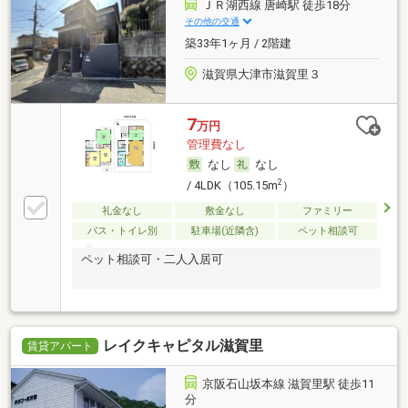
ＪＲ湖西線 唐崎駅 徒歩18分
その他の交通
築33年1ヶ月 / 2階建
滋賀県大津市滋賀里３
7
万円
管理費なし
なし
なし
2
/ 4LDK（105.15m
）
礼金なし
敷金なし
ファミリー
バス・トイレ別
駐車場(近隣含)
ペット相談可
ペット相談可・二人入居可
レイクキャピタル滋賀里
賃貸アパート
京阪石山坂本線 滋賀里駅 徒歩11
分