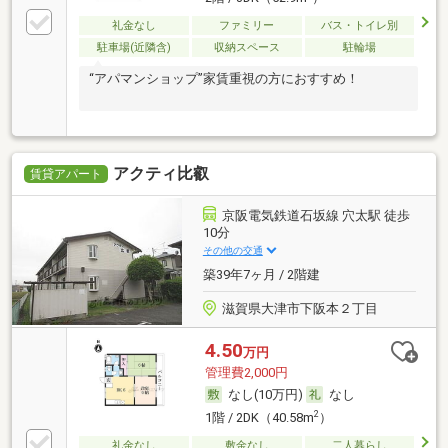
礼金なし
ファミリー
バス・トイレ別
駐車場(近隣含)
収納スペース
駐輪場
“アパマンショップ”家賃重視の方におすすめ！
アクティ比叡
賃貸アパート
京阪電気鉄道石坂線 穴太駅 徒歩
10分
その他の交通
築39年7ヶ月 / 2階建
滋賀県大津市下阪本２丁目
4.50
万円
管理費2,000円
なし(10万円)
なし
2
1階 / 2DK（40.58m
）
礼金なし
敷金なし
二人暮らし