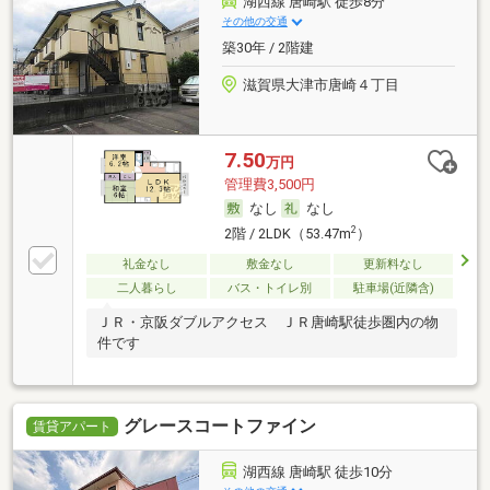
湖西線 唐崎駅 徒歩8分
その他の交通
築30年 / 2階建
滋賀県大津市唐崎４丁目
7.50
万円
管理費3,500円
なし
なし
2
2階 / 2LDK（53.47m
）
礼金なし
敷金なし
更新料なし
二人暮らし
バス・トイレ別
駐車場(近隣含)
ＪＲ・京阪ダブルアクセス ＪＲ唐崎駅徒歩圏内の物
件です
グレースコートファイン
賃貸アパート
湖西線 唐崎駅 徒歩10分