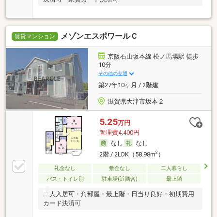
メゾンエスポワールＣ
賃貸マンション
京阪石山坂本線 松ノ馬場駅 徒歩
10分
その他の交通
築27年10ヶ月 / 2階建
滋賀県大津市坂本２
5.25
万円
管理費4,400円
なし
なし
2
2階 / 2LDK（58.98m
）
礼金なし
敷金なし
二人暮らし
バス・トイレ別
駐車場(近隣含)
最上階
二人入居可・角部屋・最上階・日当り良好・初期費用
カード決済可