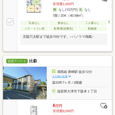
管理費2,000円
なし(10万円)
なし
2
1階 / 2DK（40.58m
）
礼金なし
敷金なし
二人暮らし
バス・トイレ別
駐車場(近隣含)
駐輪場
京阪穴太駅まで徒歩10分です。--パノラマ掲載--
比叡
賃貸アパート
湖西線 唐崎駅 徒歩12分
その他の交通
築20年7ヶ月 / 2階建
滋賀県大津市下阪本１丁目
6
万円
管理費8,000円