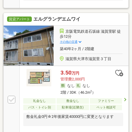
エルグランデエムワイ
賃貸アパート
京阪電気鉄道石坂線 滋賀里駅 徒
歩12分
その他の交通
築40年2ヶ月 / 2階建
滋賀県大津市滋賀里３丁目
3.50
万円
管理費2,000円
なし
なし
2
2階 / 3DK（46.2m
）
礼金なし
敷金なし
ファミリー
バス・トイレ別
駐車場(近隣含)
ペット相談可
敷金礼金0円☆2年後家賃40000円に変更となります