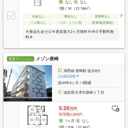
なし
なし
2
1階 / 1K（23.18m
）
礼金なし
敷金なし
更新料なし
一人暮らし
バス・トイレ別
駐車場(近隣含)
☆敷金礼金ゼロ☆家賃最大2ヶ月無料☆仲介手数料無
料☆
メゾン唐崎
賃貸マンション
湖西線 唐崎駅 徒歩8分
その他の交通
築44年6ヶ月 / 4階建
滋賀県大津市唐崎１丁目
5.20
万円
管理費3,000円
1ヶ月
なし
2
2階 / 3DK（52.9m
）