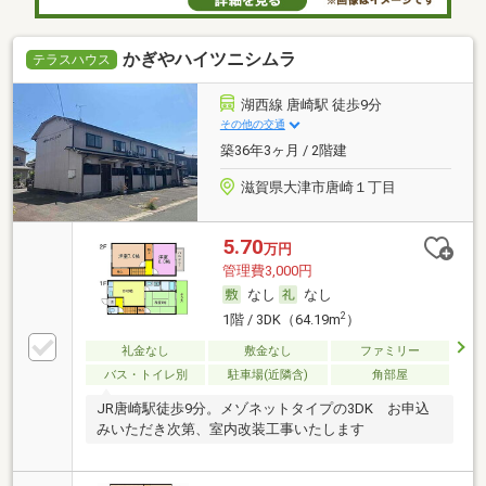
かぎやハイツニシムラ
テラスハウス
湖西線 唐崎駅 徒歩9分
その他の交通
築36年3ヶ月 / 2階建
滋賀県大津市唐崎１丁目
5.70
万円
管理費3,000円
なし
なし
2
1階 / 3DK（64.19m
）
礼金なし
敷金なし
ファミリー
バス・トイレ別
駐車場(近隣含)
角部屋
JR唐崎駅徒歩9分。メゾネットタイプの3DK お申込
みいただき次第、室内改装工事いたします