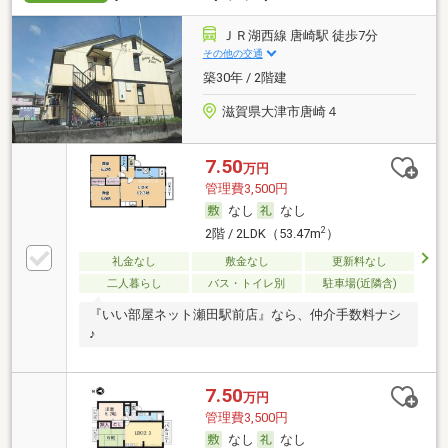
ＪＲ湖西線 唐崎駅 徒歩7分
その他の交通
築30年 / 2階建
滋賀県大津市唐崎４
7.50
万円
管理費3,500円
なし
なし
2
2階 / 2LDK（53.47m
）
礼金なし
敷金なし
更新料なし
二人暮らし
バス・トイレ別
駐車場(近隣含)
『いい部屋ネット瀬田駅前店』なら、仲介手数料ナシ
♪
7.50
万円
管理費3,500円
なし
なし