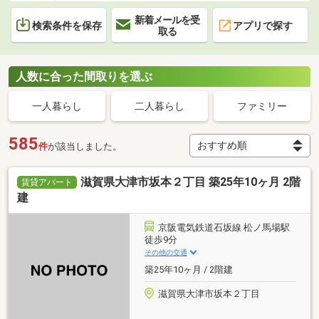
新着メールを受
検索条件を保存
アプリで探す
取る
人数に合った間取りを選ぶ
一人暮らし
二人暮らし
ファミリー
585
件
が該当しました。
滋賀県大津市坂本２丁目 築25年10ヶ月 2階
賃貸アパート
建
京阪電気鉄道石坂線 松ノ馬場駅
徒歩9分
その他の交通
築25年10ヶ月 / 2階建
滋賀県大津市坂本２丁目