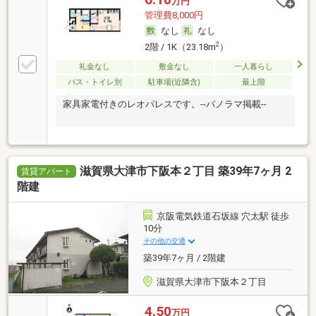
万円
管理費8,000円
なし
なし
2
2階 / 1K（23.18m
）
礼金なし
敷金なし
一人暮らし
バス・トイレ別
駐車場(近隣含)
最上階
家具家電付きのレオパレスです。--パノラマ掲載--
滋賀県大津市下阪本２丁目 築39年7ヶ月 2
賃貸アパート
階建
京阪電気鉄道石坂線 穴太駅 徒歩
10分
その他の交通
築39年7ヶ月 / 2階建
滋賀県大津市下阪本２丁目
4.50
万円