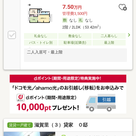
7.50
万円
管理費3,500円
なし
なし
2
2階 / 2LDK（53.42m
）
礼金なし
敷金なし
二人暮らし
バス・トイレ別
駐車場(近隣含)
最上階
二人入居可・最上階
滋賀里（３）貸家 Ｏ邸
賃貸一戸建て