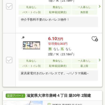
1階 / 1K（23.18m
）
礼金なし
敷金なし
一人暮らし
バス・トイレ別
駐車場(近隣含)
角部屋
仲介手数料不要のレオパレス物件！
6.10
万円
管理費8,000円
なし
なし
2
2階 / 1K（23.18m
）
礼金なし
敷金なし
一人暮らし
バス・トイレ別
駐車場(近隣含)
最上階
家具家電付きのレオパレスです。--パノラマ掲載--
滋賀県大津市唐崎４丁目 築30年 2階建
賃貸アパート