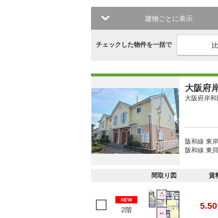
建物ごとに表示
チェックした物件を一括で
大阪府岸
大阪府岸和
阪和線 東岸
阪和線 東貝
間取り図
賃
NEW
5.50
2階