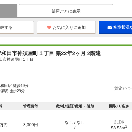
部屋ごとに表示
お気に入りに追加
空室状況
和田市神須屋町１丁目 築22年2ヶ月 2階建
田市神須屋町１丁目
和田駅 徒歩19分
賃貸アパ
塚駅 徒歩29分
料
管理費等
敷/礼/保証/敷引・償却
間取り/広さ
2LDK
なし / なし
3,300円
万円
2
- / -
58.53m