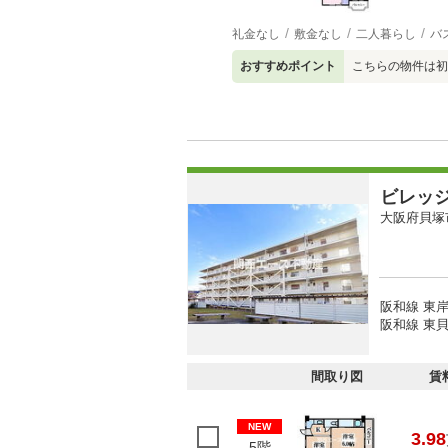
礼金なし
敷金なし
二人暮らし
バ
おすすめポイント
こちらの物件は初
ビレッ
大阪府貝塚
阪和線 東岸
阪和線 東貝
間取り図
賃
NEW
3.98
5階