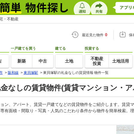
住宅・不動産
0
最近見た物件
保
一戸建てを買う
建てる
投資する
不動産
古
新築
中古
土地
土地活用
投資
市
>
阪和線
>
東貝塚駅
>
東貝塚駅の礼金なしの賃貸情報 物件一覧
礼金なしの賃貸物件(賃貸マンション・ア
ンション、アパート、賃貸一戸建てなどの賃貸物件をご紹介します。賃貸
・専有面積・間取り・写真・人気のこだわり条件から物件を簡単検索。理