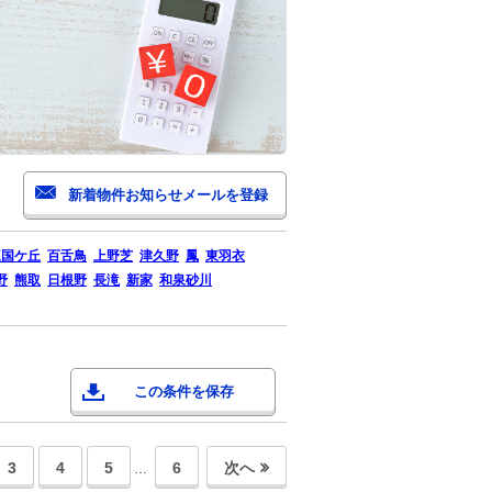
三国ケ丘
百舌鳥
上野芝
津久野
鳳
東羽衣
野
熊取
日根野
長滝
新家
和泉砂川
この条件を保存
3
4
5
6
次へ
…