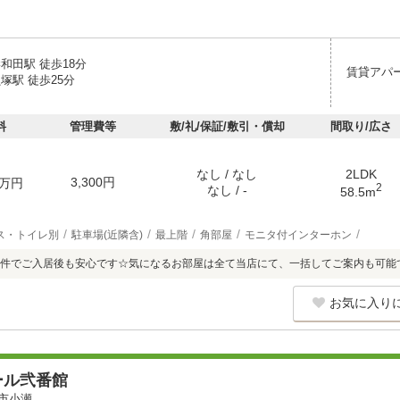
和田駅 徒歩18分
賃貸アパ
塚駅 徒歩25分
料
管理費等
敷/礼/保証/敷引・償却
間取り/広さ
なし / なし
2LDK
3,300円
万円
2
なし / -
58.5m
ス・トイレ別
駐車場(近隣含)
最上階
角部屋
モニタ付インターホン
件でご入居後も安心です☆気になるお部屋は全て当店にて、一括してご案内も可能
お気に入り
ール弐番館
市小瀬