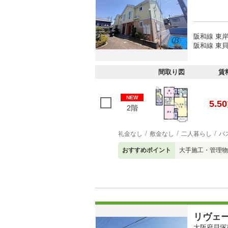
阪和線 東岸
阪和線 東貝
間取り図
賃
NEW
5.50
2階
礼金なし
敷金なし
二人暮らし
バ
おすすめポイント
大手施工・管理物
リヴェ
大阪府貝塚