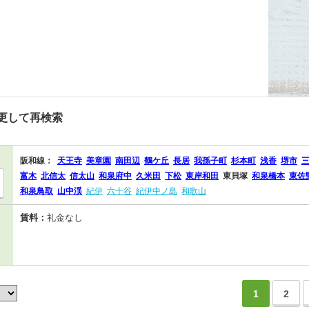
更して再検索
阪和線：
天王寺
美章園
南田辺
鶴ケ丘
長居
我孫子町
杉本町
浅香
堺市
富木
北信太
信太山
和泉府中
久米田
下松
東岸和田
東貝塚
和泉橋本
東佐
和泉鳥取
山中渓
紀伊
六十谷
紀伊中ノ島
和歌山
賃料：
礼金なし
1
2