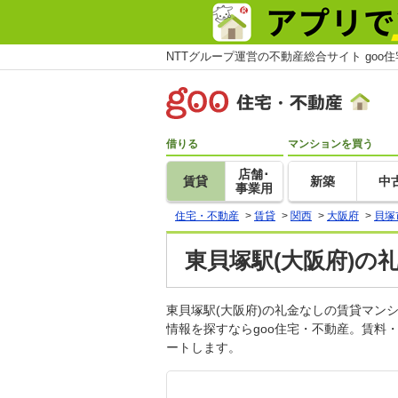
NTTグループ運営の不動産総合サイト goo
借りる
マンションを買う
店舗･
賃貸
新築
中
事業用
住宅・不動産
>
賃貸
>
関西
>
大阪府
>
貝塚
東貝塚駅(大阪府)の
東貝塚駅(大阪府)の礼金なしの賃貸マ
情報を探すならgoo住宅・不動産。賃料
ートします。