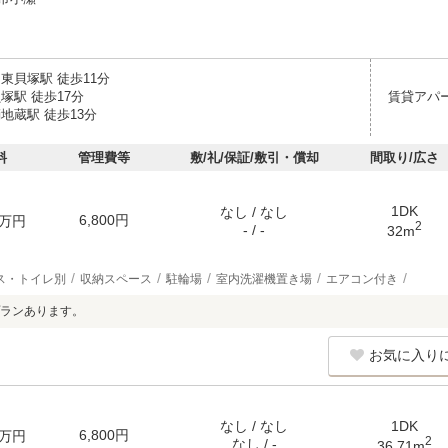
東貝塚駅 徒歩11分
塚駅 徒歩17分
賃貸アパ
地蔵駅 徒歩13分
料
管理費等
敷/礼/保証/敷引・償却
間取り/広さ
1DK
なし / なし
6,800円
万円
2
- / -
32m
ス・トイレ別
収納スペース
駐輪場
室内洗濯機置き場
エアコン付き
ランあります。
お気に入り
なし / なし
1DK
6,800円
万円
2
なし / -
36.71m