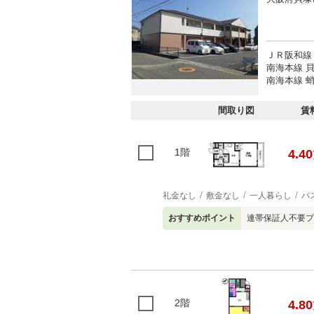
ＪＲ阪和線 
南海本線 貝
南海本線 蛸
間取り図
賃
1階
4.40
礼金なし
敷金なし
一人暮らし
バ
おすすめポイント
連帯保証人不要プ
2階
4.80