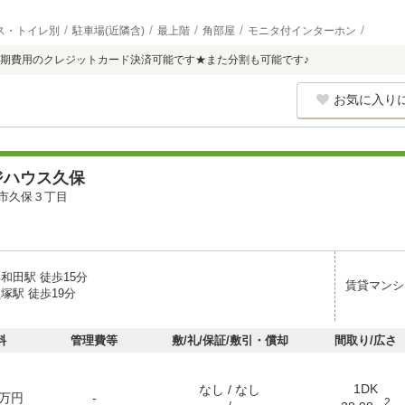
ス・トイレ別
駐車場(近隣含)
最上階
角部屋
モニタ付インターホン
期費用のクレジットカード決済可能です★また分割も可能です♪
お気に入り
ジハウス久保
市久保３丁目
和田駅 徒歩15分
賃貸マンシ
塚駅 徒歩19分
料
管理費等
敷/礼/保証/敷引・償却
間取り/広さ
1DK
なし / なし
万円
-
2