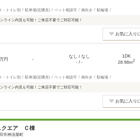
ス・トイレ別
駐車場(近隣含)
ペット相談可
南向き
駐輪場
ンライン内見も可能！ご来店不要でご対応可能！
お気に入り
1DK
なし / なし
万円
-
2
- / -
28.98m
ス・トイレ別
駐車場(近隣含)
ペット相談可
南向き
駐輪場
ンライン内見も可能！ご来店不要でご対応可能！
お気に入り
スクエア Ｃ棟
田市神須屋町