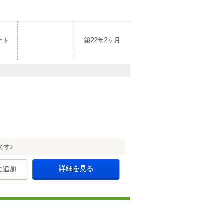
ート
築22年2ヶ月
です♪
詳細を見る
に追加