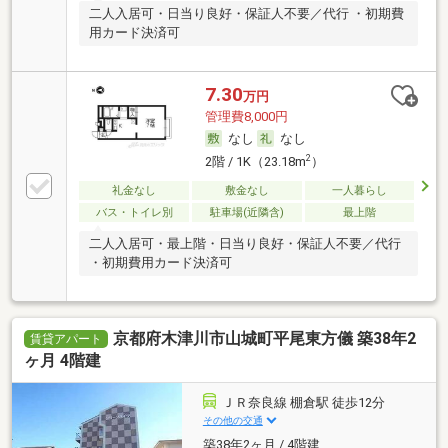
二人入居可・日当り良好・保証人不要／代行 ・初期費
用カード決済可
7.30
万円
管理費8,000円
なし
なし
2
2階 / 1K（23.18m
）
礼金なし
敷金なし
一人暮らし
バス・トイレ別
駐車場(近隣含)
最上階
二人入居可・最上階・日当り良好・保証人不要／代行
・初期費用カード決済可
京都府木津川市山城町平尾東方儀 築38年2
賃貸アパート
ヶ月 4階建
ＪＲ奈良線 棚倉駅 徒歩12分
その他の交通
築38年2ヶ月 / 4階建