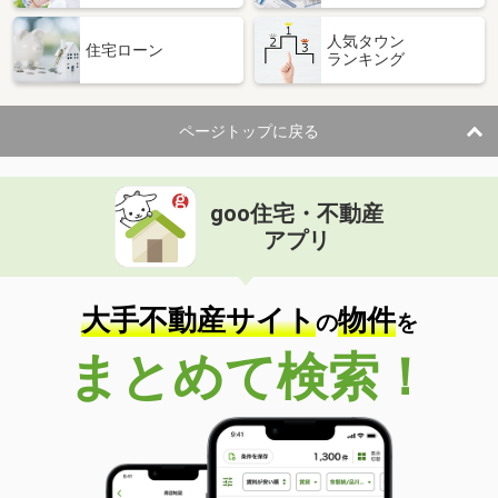
人気タウン
住宅ローン
ランキング
ページトップに戻る
goo住宅・不動産
アプリ
大手不動産サイト
物件
の
を
まとめて検索！