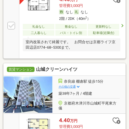
管理費3,000円
なし
なし
2
2階 / 2DK（40m
）
礼金なし
敷金なし
更新料なし
二人暮らし
バス・トイレ別
駐車場(近隣含)
室内改装されて綺麗です。 お問合せは京都ライフ京
田辺店0774−68−5300まで。
山城クリーンハイツ
賃貸マンション
奈良線 棚倉駅 徒歩15分
その他の交通
築38年7ヶ月 / 4階建
京都府木津川市山城町平尾東方
儀
4.40
万円
管理費3,000円