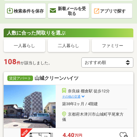
新着メールを受
検索条件を保存
アプリで探す
取る
人数に合った間取りを選ぶ
一人暮らし
二人暮らし
ファミリー
108
件
が該当しました。
山城クリーンハイツ
賃貸アパート
奈良線 棚倉駅 徒歩12分
その他の交通
築38年2ヶ月 / 4階建
京都府木津川市山城町平尾東方
儀
4.40
万円