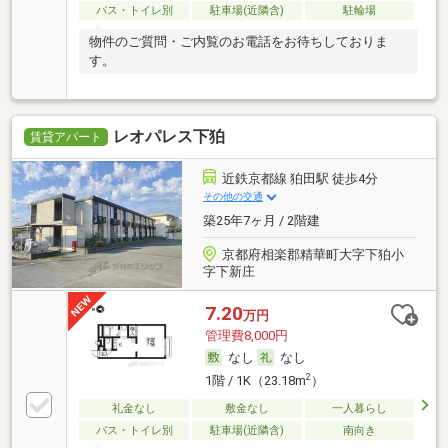
バス・トイレ別
駐車場(近隣含)
駐輪場
物件のご質問・ご内覧のお電話をお待ちしておりま
す。
レオパレス下狛
賃貸アパート
近鉄京都線 狛田駅 徒歩4分
その他の交通
築25年7ヶ月 / 2階建
京都府相楽郡精華町大字下狛小
字下新庄
7.20
万円
管理費8,000円
なし
なし
2
1階 / 1K（23.18m
）
礼金なし
敷金なし
一人暮らし
バス・トイレ別
駐車場(近隣含)
南向き