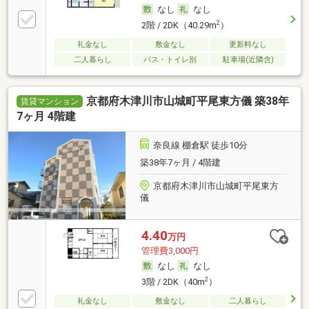
なし
なし
2
2階 / 2DK（40.29m
）
礼金なし
敷金なし
更新料なし
二人暮らし
バス・トイレ別
駐車場(近隣含)
京都府木津川市山城町平尾東方儀 築38年
賃貸マンション
7ヶ月 4階建
奈良線 棚倉駅 徒歩10分
築38年7ヶ月 / 4階建
京都府木津川市山城町平尾東方
儀
4.40
万円
管理費3,000円
なし
なし
2
3階 / 2DK（40m
）
礼金なし
敷金なし
二人暮らし