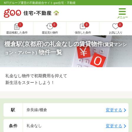
NTTグループ運営の不動産総合サイト goo住宅・不動産
1
0
0
0
最近検索した条件
最近見た物件
保存した条件
お気に入り
棚倉駅(京都府)の礼金なしの賃貸物件
(賃貸マンシ
物件一覧
ョン・アパート)
礼金なし物件で初期費用を抑えて
新生活をスタートしよう！
駅
変更する
奈良線/棚倉
条件
変更する
礼金なし