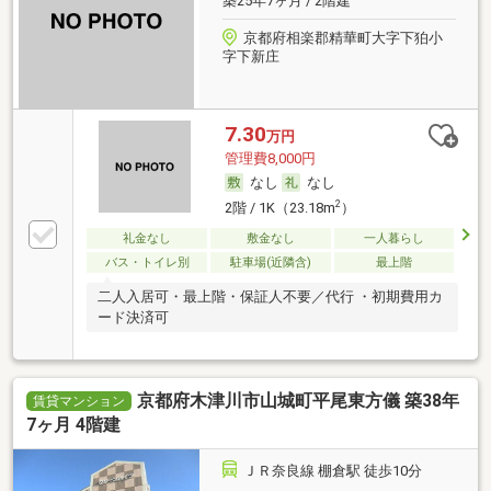
築25年7ヶ月 / 2階建
京都府相楽郡精華町大字下狛小
字下新庄
7.30
万円
管理費8,000円
なし
なし
2
2階 / 1K（23.18m
）
礼金なし
敷金なし
一人暮らし
バス・トイレ別
駐車場(近隣含)
最上階
二人入居可・最上階・保証人不要／代行 ・初期費用カ
ード決済可
京都府木津川市山城町平尾東方儀 築38年
賃貸マンション
7ヶ月 4階建
ＪＲ奈良線 棚倉駅 徒歩10分