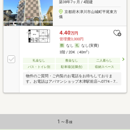
築38年7ヶ月 / 4階建
京都府木津川市山城町平尾東方
儀
4.40
万円
管理費3,000円
なし
なし(実費)
2
3階 / 2DK（40m
）
礼金なし
敷金なし
二人暮らし
バス・トイレ別
駐車場(近隣含)
収納スペース
物件のご質問・ご内覧のお電話をお待ちしておりま
す。お電話はアパマンショップ木津駅前店へ0774－71
－8986
1～8
棟