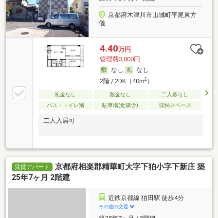
京都府木津川市山城町平尾東方
儀
4.40
万円
管理費3,000円
なし
なし
2
2階 / 2DK（40m
）
礼金なし
敷金なし
二人暮らし
バス・トイレ別
駐車場(近隣含)
収納スペース
二人入居可
京都府相楽郡精華町大字下狛小字下新庄 築
賃貸アパート
25年7ヶ月 2階建
近鉄京都線 狛田駅 徒歩4分
その他の交通