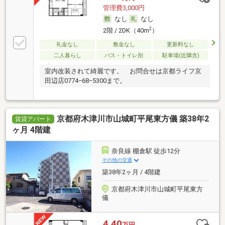
管理費3,000円
なし
なし
2
2階 / 2DK（40m
）
礼金なし
敷金なし
更新料なし
二人暮らし
バス・トイレ別
駐車場(近隣含)
室内改装されて綺麗です。 お問合せは京都ライフ京
田辺店0774−68−5300まで。
京都府木津川市山城町平尾東方儀 築38年2
賃貸アパート
ヶ月 4階建
奈良線 棚倉駅 徒歩12分
その他の交通
築38年2ヶ月 / 4階建
京都府木津川市山城町平尾東方
儀
4.40
万円