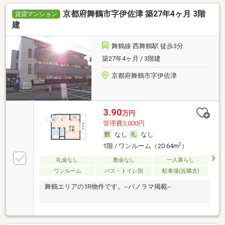
京都府舞鶴市字伊佐津 築27年4ヶ月 3階
賃貸マンション
建
舞鶴線 西舞鶴駅 徒歩3分
築27年4ヶ月 / 3階建
京都府舞鶴市字伊佐津
3.90
万円
管理費3,000円
なし
なし
2
1階 / ワンルーム（20.64m
）
礼金なし
敷金なし
一人暮らし
ワンルーム
バス・トイレ別
駐車場(近隣含)
舞鶴エリアの1R物件です。--パノラマ掲載--