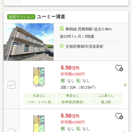
ユーミー清道
賃貸マンション
舞鶴線 西舞鶴駅 徒歩3.6km
築25年1ヶ月 / 2階建
京都府舞鶴市清道新町
5.50
万円
管理費4,000円
なし
なし
2
2階 / 2DK（50.25m
）
礼金なし
敷金なし
二人暮らし
バス・トイレ別
駐車場(近隣含)
最上階
5.50
万円
管理費4,000円
なし
なし