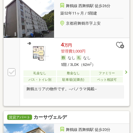
舞鶴線 西舞鶴駅 徒歩26分
築52年11ヶ月 / 5階建
京都府舞鶴市字上安
4
万円
管理費3,000円
なし
なし
2
5階 / 3LDK（62m
）
礼金なし
敷金なし
ファミリー
バス・トイレ別
駐車場(近隣含)
ペット相談可
舞鶴エリアの物件です。--パノラマ掲載--
カーサヴェルデ
賃貸アパート
舞鶴線 西舞鶴駅 徒歩20分