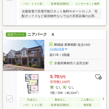
バス・トイレ別
駐車場(近隣含)
インターネット無料
太陽発電で売電可能◎ネット無料やオートロック、宅
配ボックスなど築浅物件ならではの充実設備のお部屋
◆
ニアパーク Ａ
賃貸アパート
舞鶴線 東舞鶴駅 徒歩24分
その他の交通
築21年 / 2階建
京都府舞鶴市八反田北町
5.70
万円
管理費2,200円
なし
なし
2
1階 / 2DK（46.22m
）
礼金なし
敷金なし
二人暮らし
バス・トイレ別
駐車場(近隣含)
角部屋