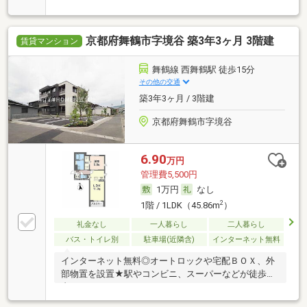
設備
京都府舞鶴市字境谷 築3年3ヶ月 3階建
賃貸マンション
舞鶴線 西舞鶴駅 徒歩15分
その他の交通
築3年3ヶ月 / 3階建
京都府舞鶴市字境谷
6.90
万円
管理費5,500円
1万円
なし
2
1階 / 1LDK（45.86m
）
礼金なし
一人暮らし
二人暮らし
バス・トイレ別
駐車場(近隣含)
インターネット無料
インターネット無料◎オートロックや宅配ＢＯＸ、外
部物置を設置★駅やコンビニ、スーパーなどが徒歩圏
内＊