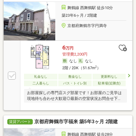
舞鶴線 西舞鶴駅 徒歩10分
築23年6ヶ月 / 2階建
京都府舞鶴市字円満寺
6
万円
管理費2,200円
なし
なし
2
2階 / 2DK（51.67m
）
礼金なし
敷金なし
更新料なし
二人暮らし
バス・トイレ別
駐車場(近隣含)
お部屋探しの専門店スグ部屋です！お部屋のご見学は
現地待ち合わせ大歓迎◎最新の空室状況お問合せ下さ
い♪
京都府舞鶴市字福来 築5年3ヶ月 2階建
賃貸アパート
舞鶴線 西舞鶴駅 徒歩28分