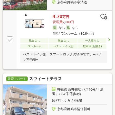
京都府舞鶴市字清道
4.70
万円
管理費7,500円
なし
なし
2
1階 / ワンルーム（30.84m
）
礼金なし
敷金なし
一人暮らし
ワンルーム
バス・トイレ別
駐車場(近隣含)
バス・トイレ別、スマートロックの物件です。--パノ
ラマ掲載--
スウィートテラス
賃貸アパート
舞鶴線 西舞鶴駅 バス10分/「清
道」バス停 停歩3分
築21年5ヶ月 / 2階建
京都府舞鶴市清道新町