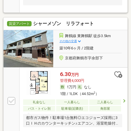
シャーメゾン リラフォート
賃貸アパート
舞鶴線 東舞鶴駅 徒歩3.5km
その他の交通
築10年6ヶ月 / 2階建
京都府舞鶴市字余部下
6.30
万円
管理費4,000円
1万円
なし
2
1階 / 1LDK（44.52m
）
礼金なし
一人暮らし
二人暮らし
バス・トイレ別
駐車場(近隣含)
角部屋
都市ガス物件！駐車場1台無料◎エコジョーズ採用に3
口ＩＨのカウンターキッチン♪エアコン、浴室乾燥付
き