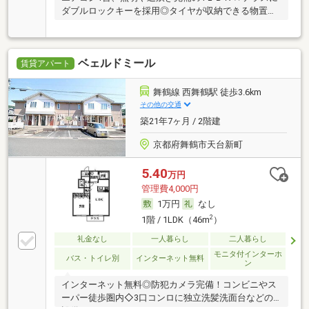
ダブルロックキーを採用◎タイヤが収納できる物置有
り
ベェルドミール
賃貸アパート
舞鶴線 西舞鶴駅 徒歩3.6km
その他の交通
築21年7ヶ月 / 2階建
京都府舞鶴市天台新町
5.40
万円
管理費4,000円
1万円
なし
2
1階 / 1LDK（46m
）
礼金なし
一人暮らし
二人暮らし
モニタ付インターホ
バス・トイレ別
インターネット無料
ン
インターネット無料◎防犯カメラ完備！コンビニやス
ーパー徒歩圏内◇3口コンロに独立洗髪洗面台などの