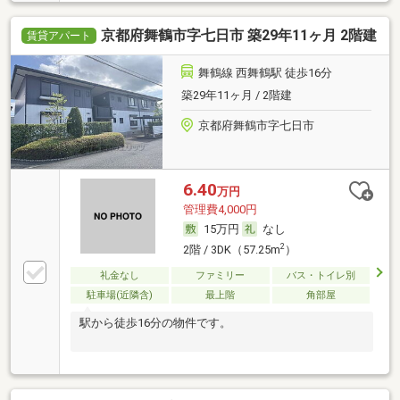
京都府舞鶴市字七日市 築29年11ヶ月 2階建
賃貸アパート
舞鶴線 西舞鶴駅 徒歩16分
築29年11ヶ月 / 2階建
京都府舞鶴市字七日市
6.40
万円
管理費4,000円
15万円
なし
2
2階 / 3DK（57.25m
）
礼金なし
ファミリー
バス・トイレ別
駐車場(近隣含)
最上階
角部屋
駅から徒歩16分の物件です。