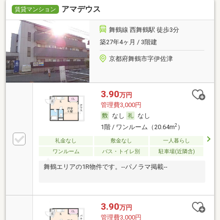
アマデウス
賃貸マンション
舞鶴線 西舞鶴駅 徒歩3分
築27年4ヶ月 / 3階建
京都府舞鶴市字伊佐津
3.90
万円
管理費3,000円
なし
なし
2
1階 / ワンルーム（20.64m
）
礼金なし
敷金なし
一人暮らし
ワンルーム
バス・トイレ別
駐車場(近隣含)
舞鶴エリアの1R物件です。--パノラマ掲載--
3.90
万円
管理費3,000円