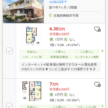
その他の交通
築11年7ヶ月 / 2階建
京都府舞鶴市字西
6.30
万円
管理費4,500円
1万円
なし
2
1階 / 1LDK（41.67m
）
礼金なし
一人暮らし
二人暮らし
バス・トイレ別
駐車場(近隣含)
インターネット無料
インターネットや駐車場が無料です◎オール電化使用
の3口コンロ付き★コンビニ徒歩すぐの場所です☆彡
7
万円
管理費4,000円
2万円
なし
2
2階 / 2LDK（52.55m
）
礼金なし
二人暮らし
バス・トイレ別