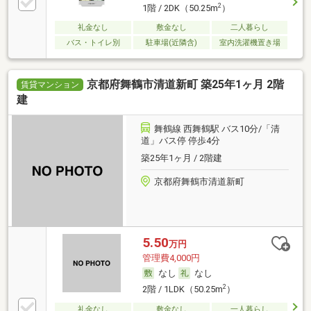
2
1階 / 2DK（50.25m
）
礼金なし
敷金なし
二人暮らし
バス・トイレ別
駐車場(近隣含)
室内洗濯機置き場
京都府舞鶴市清道新町 築25年1ヶ月 2階
賃貸マンション
建
舞鶴線 西舞鶴駅 バス10分/「清
道」バス停 停歩4分
築25年1ヶ月 / 2階建
京都府舞鶴市清道新町
5.50
万円
管理費4,000円
なし
なし
2
2階 / 1LDK（50.25m
）
礼金なし
敷金なし
一人暮らし