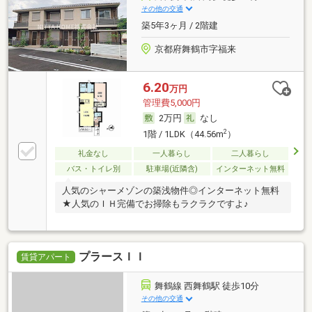
その他の交通
築5年3ヶ月 / 2階建
京都府舞鶴市字福来
6.20
万円
管理費5,000円
2万円
なし
2
1階 / 1LDK（44.56m
）
礼金なし
一人暮らし
二人暮らし
バス・トイレ別
駐車場(近隣含)
インターネット無料
人気のシャーメゾンの築浅物件◎インターネット無料
★人気のＩＨ完備でお掃除もラクラクですよ♪
プラースＩＩ
賃貸アパート
舞鶴線 西舞鶴駅 徒歩10分
その他の交通