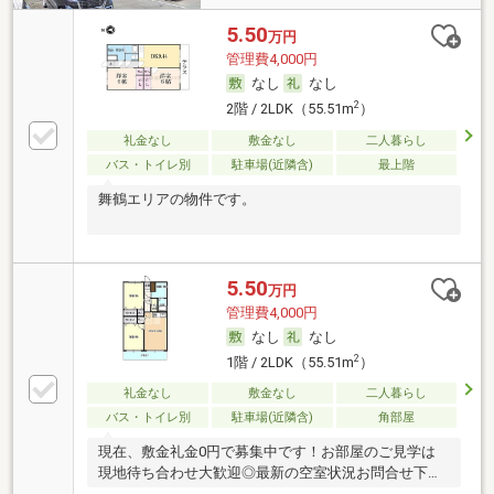
5.50
万円
管理費4,000円
なし
なし
2
2階 / 2LDK（55.51m
）
礼金なし
敷金なし
二人暮らし
バス・トイレ別
駐車場(近隣含)
最上階
舞鶴エリアの物件です。
5.50
万円
管理費4,000円
なし
なし
2
1階 / 2LDK（55.51m
）
礼金なし
敷金なし
二人暮らし
バス・トイレ別
駐車場(近隣含)
角部屋
現在、敷金礼金0円で募集中です！お部屋のご見学は
現地待ち合わせ大歓迎◎最新の空室状況お問合せ下さ
い♪