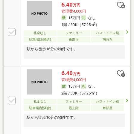
6.40
万円
管理費4,000円
15万円
なし
2
1階 / 3DK（57.25m
）
礼金なし
ファミリー
バス・トイレ別
駐車場(近隣含)
角部屋
南向き
駅から徒歩16分の物件です。
6.40
万円
管理費4,000円
15万円
なし
2
2階 / 3DK（57.25m
）
礼金なし
ファミリー
バス・トイレ別
駐車場(近隣含)
最上階
角部屋
駅から徒歩16分の物件です。