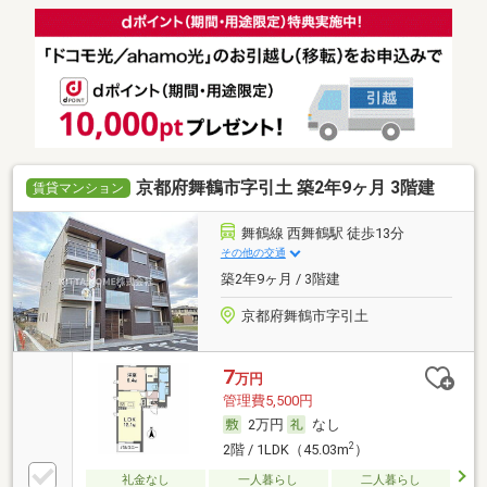
京都府舞鶴市字引土 築2年9ヶ月 3階建
賃貸マンション
舞鶴線 西舞鶴駅 徒歩13分
その他の交通
築2年9ヶ月 / 3階建
京都府舞鶴市字引土
7
万円
管理費5,500円
2万円
なし
2
2階 / 1LDK（45.03m
）
礼金なし
一人暮らし
二人暮らし