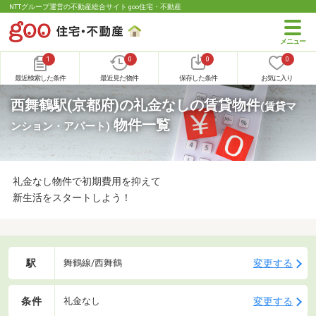
NTTグループ運営の不動産総合サイト goo住宅・不動産
1
0
0
0
最近検索した条件
最近見た物件
保存した条件
お気に入り
西舞鶴駅(京都府)の礼金なしの賃貸物件
(賃貸マ
物件一覧
ンション・アパート)
礼金なし物件で初期費用を抑えて
新生活をスタートしよう！
駅
変更する
舞鶴線/西舞鶴
条件
変更する
礼金なし