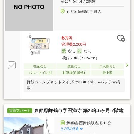
築23年6ヶ月 / 2階建
京都府舞鶴市字職人
6
万円
管理費2,200円
なし
なし
2
2階 / 2DK（51.67m
）
礼金なし
敷金なし
二人暮らし
バス・トイレ別
駐車場(近隣含)
最上階
舞鶴市・メゾネットタイプの2LDKです。--パノラマ掲
載--
京都府舞鶴市字円満寺 築23年6ヶ月 2階建
賃貸アパート
舞鶴線 西舞鶴駅 徒歩10分
その他の交通