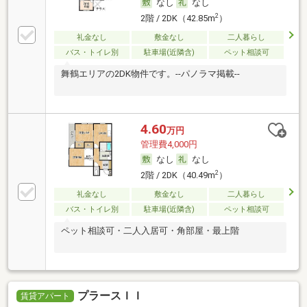
なし
なし
2
2階 / 2DK（42.85m
）
礼金なし
敷金なし
二人暮らし
バス・トイレ別
駐車場(近隣含)
ペット相談可
舞鶴エリアの2DK物件です。--パノラマ掲載--
4.60
万円
管理費4,000円
なし
なし
2
2階 / 2DK（40.49m
）
礼金なし
敷金なし
二人暮らし
バス・トイレ別
駐車場(近隣含)
ペット相談可
ペット相談可・二人入居可・角部屋・最上階
プラースＩＩ
賃貸アパート