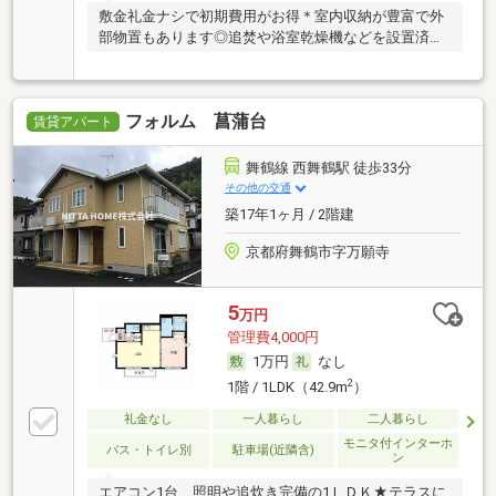
敷金礼金ナシで初期費用がお得＊室内収納が豊富で外
部物置もあります◎追焚や浴室乾燥機などを設置済み
★
フォルム 菖蒲台
賃貸アパート
舞鶴線 西舞鶴駅 徒歩33分
その他の交通
築17年1ヶ月 / 2階建
京都府舞鶴市字万願寺
5
万円
管理費4,000円
1万円
なし
2
1階 / 1LDK（42.9m
）
礼金なし
一人暮らし
二人暮らし
モニタ付インターホ
バス・トイレ別
駐車場(近隣含)
ン
エアコン1台、照明や追炊き完備の1ＬＤＫ★テラスに