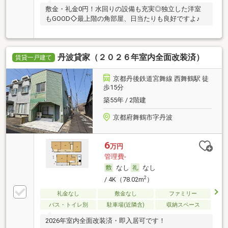
敷金・礼金0円！水回りの設備も充実◎独立した洋室
もGOOD◇最上階の角部屋、日当たりも良好ですよ♪
丹波貸家（２０２６年室内全面改装済）
賃貸一戸建て
京都丹後鉄道宮舞線 西舞鶴駅 徒
歩15分
築55年 / 2階建
京都府舞鶴市字丹波
6
万円
管理費-
なし
なし
2
/ 4K（78.02m
）
礼金なし
敷金なし
ファミリー
バス・トイレ別
駐車場(近隣含)
収納スペース
2026年室内全面改装済・即入居可です！