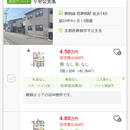
リゼ公文名
賃貸アパート
舞鶴線 西舞鶴駅 徒歩14分
築23年9ヶ月 / 2階建
京都府舞鶴市字公文名
4.50
万円
管理費4,000円
なし
なし
2
1階 / 2DK（42.76m
）
礼金なし
敷金なし
二人暮らし
バス・トイレ別
駐車場(近隣含)
ペット相談可
舞鶴エリアの2DK物件です。
4.80
万円
管理費4,000円