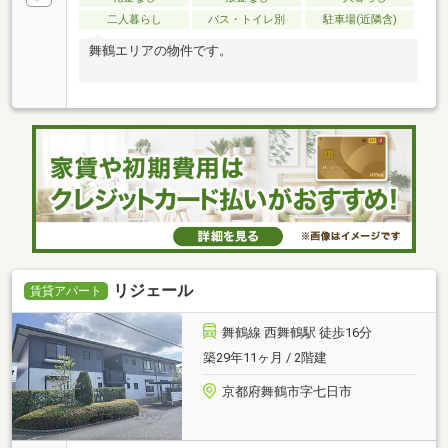
二人暮らし
バス・トイレ別
駐車場(近隣含)
舞鶴エリアの物件です。
リジェール
賃貸アパート
舞鶴線 西舞鶴駅 徒歩16分
築29年11ヶ月 / 2階建
京都府舞鶴市字七日市