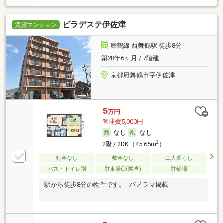
ビラデステ伊佐津
賃貸マンション
舞鶴線 西舞鶴駅 徒歩8分
築28年6ヶ月 / 7階建
京都府舞鶴市字伊佐津
5
万円
管理費5,000円
なし
なし
2
2階 / 2DK（45.65m
）
礼金なし
敷金なし
二人暮らし
バス・トイレ別
駐車場(近隣含)
駐輪場
駅から徒歩8分の物件です。--パノラマ掲載--