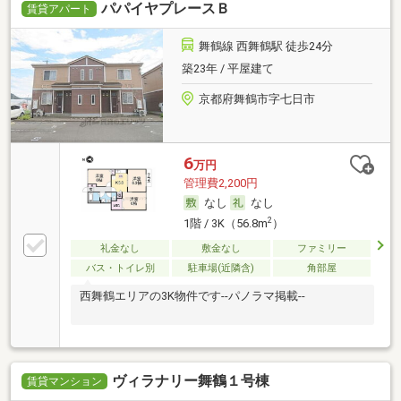
パパイヤプレースＢ
賃貸アパート
舞鶴線 西舞鶴駅 徒歩24分
築23年 / 平屋建て
京都府舞鶴市字七日市
6
万円
管理費2,200円
なし
なし
2
1階 / 3K（56.8m
）
礼金なし
敷金なし
ファミリー
バス・トイレ別
駐車場(近隣含)
角部屋
西舞鶴エリアの3K物件です--パノラマ掲載--
ヴィラナリー舞鶴１号棟
賃貸マンション