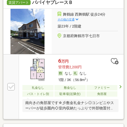
パパイヤプレースＢ
賃貸アパート
舞鶴線 西舞鶴駅 徒歩24分
その他の交通
築23年 / 2階建
京都府舞鶴市字七日市
6
万円
管理費2,200円
なし
なし
2
1階 / 3K（56.8m
）
礼金なし
敷金なし
ファミリー
バス・トイレ別
駐車場(近隣含)
角部屋
南向きの角部屋です☆彡敷金礼金ナシ◎コンビニやス
ーパーが徒歩圏内◇室内収納たっぷりで外部物置付き
★