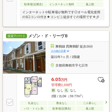
駐車場(近隣含)
インターネット無料
最上階
インターネットや駐車場が無料です◎オール電化使用
の3口コンロ付き★コンビニ徒歩すぐの場所です☆彡
メゾン・ド・リーヴＢ
賃貸アパート
舞鶴線 西舞鶴駅 徒歩26分
その他の交通
築22年1ヶ月 / 2階建
京都府舞鶴市字七日市
6.05
万円
管理費2,200円
なし
なし
2
2階 / 2LDK（59.77m
）
礼金なし
敷金なし
二人暮らし
バス・トイレ別
駐車場(近隣含)
最上階