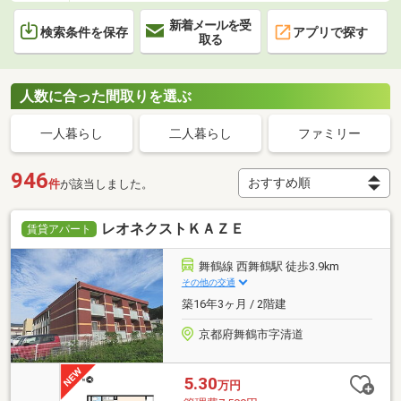
新着メールを受
検索条件を保存
アプリで探す
取る
人数に合った間取りを選ぶ
一人暮らし
二人暮らし
ファミリー
946
件
が該当しました。
レオネクストＫＡＺＥ
賃貸アパート
舞鶴線 西舞鶴駅 徒歩3.9km
その他の交通
築16年3ヶ月 / 2階建
京都府舞鶴市字清道
5.30
万円