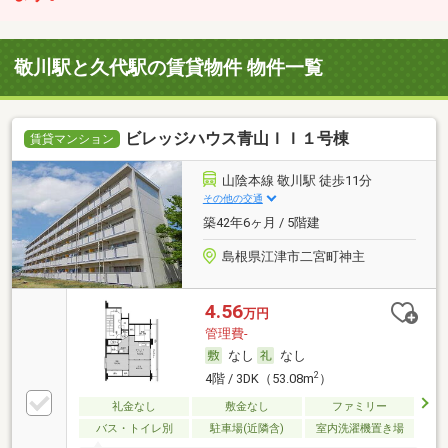
敬川駅と久代駅の賃貸物件 物件一覧
ビレッジハウス青山ＩＩ１号棟
賃貸マンション
山陰本線 敬川駅 徒歩11分
その他の交通
築42年6ヶ月 / 5階建
島根県江津市二宮町神主
4.56
万円
管理費-
なし
なし
2
4階 / 3DK（53.08m
）
礼金なし
敷金なし
ファミリー
バス・トイレ別
駐車場(近隣含)
室内洗濯機置き場