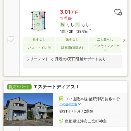
3.01
万円
管理費-
なし
なし
2
1階 / 2K（28.98m
）
礼金なし
敷金なし
二人暮らし
モニタ付インターホ
バス・トイレ別
駐車場(近隣含)
ン
フリーレント1ヶ月最大3万円引越サポートあり
エステートディアスＩ
賃貸アパート
ＪＲ山陰本線 都野津駅 徒歩20分
その他の交通
築31年7ヶ月 / 2階建
島根県江津市二宮町神主