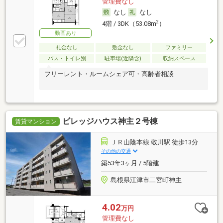
管理費なし
なし
なし
2
4階 / 3DK（53.08m
）
動画あり
礼金なし
敷金なし
ファミリー
バス・トイレ別
駐車場(近隣含)
収納スペース
フリーレント・ルームシェア可・高齢者相談
ビレッジハウス神主２号棟
賃貸マンション
ＪＲ山陰本線 敬川駅 徒歩13分
その他の交通
築53年3ヶ月 / 5階建
島根県江津市二宮町神主
4.02
万円
管理費なし