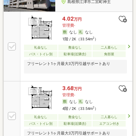
島根県江津市二宮町神主
4.02
万円
管理費-
なし
なし
2
1階 / 2K（33.54m
）
礼金なし
敷金なし
二人暮らし
バス・トイレ別
駐車場(近隣含)
角部屋
フリーレント1ヶ月最大3万円引越サポートあり
3.68
万円
管理費-
なし
なし
2
4階 / 2K（33.54m
）
礼金なし
敷金なし
二人暮らし
バス・トイレ別
駐車場(近隣含)
エアコン付き
フリーレント1ヶ月最大3万円引越サポートあり