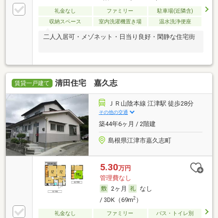
礼金なし
ファミリー
駐車場(近隣含)
収納スペース
室内洗濯機置き場
温水洗浄便座
二人入居可・メゾネット・日当り良好・閑静な住宅街
清田住宅 嘉久志
賃貸一戸建て
ＪＲ山陰本線 江津駅 徒歩28分
その他の交通
築44年6ヶ月 / 2階建
島根県江津市嘉久志町
5.30
万円
管理費なし
2ヶ月
なし
2
/ 3DK（69m
）
礼金なし
ファミリー
バス・トイレ別