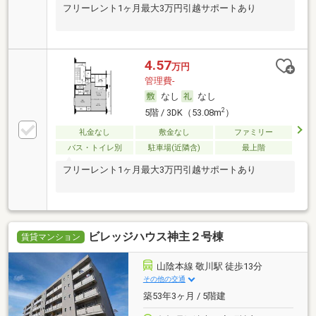
フリーレント1ヶ月最大3万円引越サポートあり
4.57
万円
管理費-
なし
なし
2
5階 / 3DK（53.08m
）
礼金なし
敷金なし
ファミリー
バス・トイレ別
駐車場(近隣含)
最上階
フリーレント1ヶ月最大3万円引越サポートあり
ビレッジハウス神主２号棟
賃貸マンション
山陰本線 敬川駅 徒歩13分
その他の交通
築53年3ヶ月 / 5階建