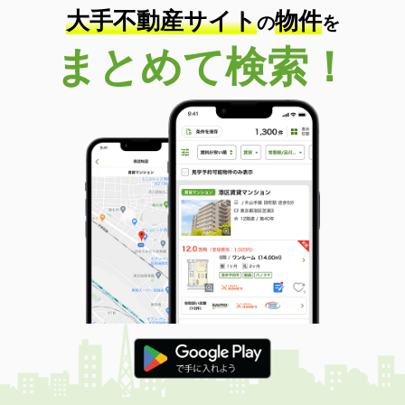
大手不動産サイト
物件
の
を
まとめて検索！