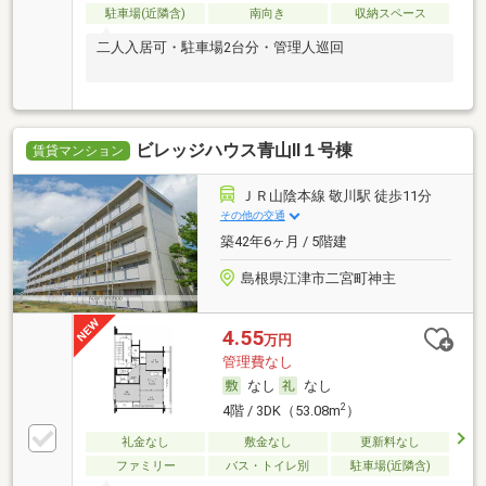
駐車場(近隣含)
南向き
収納スペース
二人入居可・駐車場2台分・管理人巡回
ビレッジハウス青山Ⅱ１号棟
賃貸マンション
ＪＲ山陰本線 敬川駅 徒歩11分
その他の交通
築42年6ヶ月 / 5階建
島根県江津市二宮町神主
4.55
万円
管理費なし
なし
なし
2
4階 / 3DK（53.08m
）
礼金なし
敷金なし
更新料なし
ファミリー
バス・トイレ別
駐車場(近隣含)