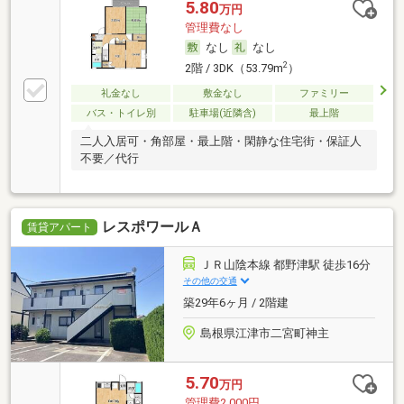
5.80
万円
管理費なし
なし
なし
2
2階 / 3DK（53.79m
）
礼金なし
敷金なし
ファミリー
バス・トイレ別
駐車場(近隣含)
最上階
二人入居可・角部屋・最上階・閑静な住宅街・保証人
不要／代行
レスポワールＡ
賃貸アパート
ＪＲ山陰本線 都野津駅 徒歩16分
その他の交通
築29年6ヶ月 / 2階建
島根県江津市二宮町神主
5.70
万円
管理費2,000円