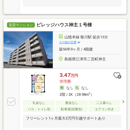
ビレッジハウス神主１号棟
賃貸マンション
山陰本線 敬川駅 徒歩13分
その他の交通
築56年9ヶ月 / 4階建
島根県江津市二宮町神主
3.47
万円
管理費-
なし
なし
2
2階 / 2K（28.98m
）
礼金なし
敷金なし
二人暮らし
バス・トイレ別
駐車場(近隣含)
エアコン付き
フリーレント1ヶ月最大3万円引越サポートあり