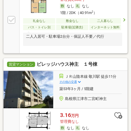
なし
なし
2
1階 / 2DK（40.91m
）
礼金なし
敷金なし
二人暮らし
バス・トイレ別
駐車場(近隣含)
インターネット無料
二人入居可・駐車場2台分・保証人不要／代行
ビレッジハウス神主 １号棟
賃貸マンション
ＪＲ山陰本線 敬川駅 徒歩11分
その他の交通
築53年3ヶ月 / 5階建
島根県江津市二宮町神主
3.16
万円
管理費なし
なし
なし