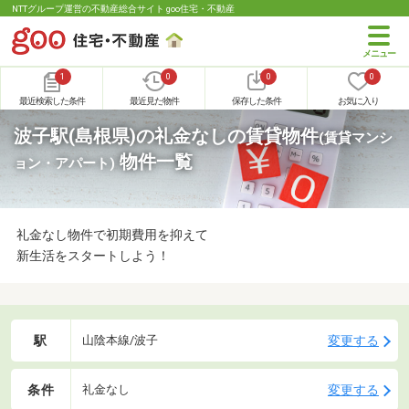
NTTグループ運営の不動産総合サイト goo住宅・不動産
1
0
0
0
最近検索した条件
最近見た物件
保存した条件
お気に入り
波子駅(島根県)の礼金なしの賃貸物件
(賃貸マンシ
物件一覧
ョン・アパート)
礼金なし物件で初期費用を抑えて
新生活をスタートしよう！
駅
変更する
山陰本線/波子
条件
変更する
礼金なし