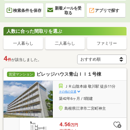
新着メールを受
検索条件を保存
アプリで探す
取る
人数に合った間取りを選ぶ
一人暮らし
二人暮らし
ファミリー
4
件
が該当しました。
ビレッジハウス青山ＩＩ１号棟
賃貸マンション
ＪＲ山陰本線 敬川駅 徒歩11分
その他の交通
築42年6ヶ月 / 5階建
島根県江津市二宮町神主
4.56
万円