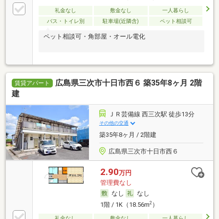
礼金なし
敷金なし
一人暮らし
バス・トイレ別
駐車場(近隣含)
ペット相談可
ペット相談可・角部屋・オール電化
広島県三次市十日市西６ 築35年8ヶ月 2階
賃貸アパート
建
ＪＲ芸備線 西三次駅 徒歩13分
その他の交通
築35年8ヶ月 / 2階建
広島県三次市十日市西６
2.90
万円
管理費なし
なし
なし
2
1階 / 1K（18.56m
）
礼金なし
敷金なし
一人暮らし