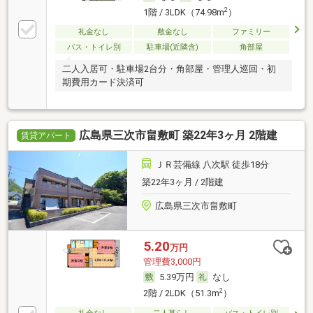
2
1階 / 3LDK（74.98m
）
礼金なし
敷金なし
ファミリー
バス・トイレ別
駐車場(近隣含)
角部屋
二人入居可・駐車場2台分・角部屋・管理人巡回・初
期費用カード決済可
広島県三次市畠敷町 築22年3ヶ月 2階建
賃貸アパート
ＪＲ芸備線 八次駅 徒歩18分
築22年3ヶ月 / 2階建
広島県三次市畠敷町
5.20
万円
管理費3,000円
5.39万円
なし
2
2階 / 2LDK（51.3m
）