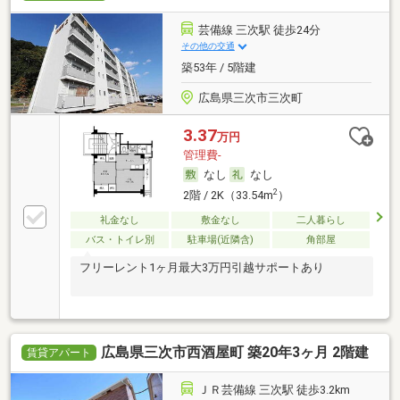
芸備線 三次駅 徒歩24分
その他の交通
築53年 / 5階建
広島県三次市三次町
3.37
万円
管理費-
なし
なし
2
2階 / 2K（33.54m
）
礼金なし
敷金なし
二人暮らし
バス・トイレ別
駐車場(近隣含)
角部屋
フリーレント1ヶ月最大3万円引越サポートあり
広島県三次市西酒屋町 築20年3ヶ月 2階建
賃貸アパート
ＪＲ芸備線 三次駅 徒歩3.2km