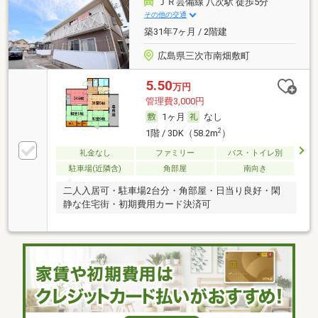
ＪＲ芸備線 八次駅 徒歩5分
その他の交通
築31年7ヶ月 / 2階建
広島県三次市南畑敷町
5.50
万円
管理費3,000円
1ヶ月
なし
2
1階 / 3DK（58.2m
）
礼金なし
ファミリー
バス・トイレ別
駐車場(近隣含)
角部屋
南向き
二人入居可・駐車場2台分・角部屋・日当り良好・閑
静な住宅街・初期費用カード決済可