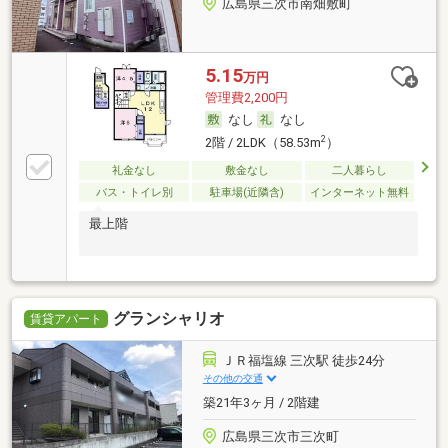
広島県三次市南畑敷町
5.15
万円
管理費2,200円
なし
なし
2
2階 / 2LDK（58.53m
）
礼金なし
敷金なし
二人暮らし
バス・トイレ別
駐車場(近隣含)
インターネット無料
最上階
グランシャリオ
賃貸アパート
ＪＲ福塩線 三次駅 徒歩24分
その他の交通
築21年3ヶ月 / 2階建
広島県三次市三次町