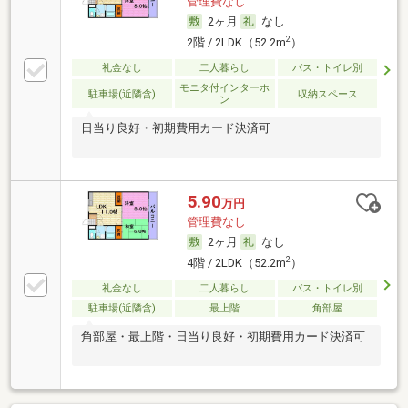
管理費なし
2ヶ月
なし
2
2階 / 2LDK（52.2m
）
礼金なし
二人暮らし
バス・トイレ別
モニタ付インターホ
駐車場(近隣含)
収納スペース
ン
日当り良好・初期費用カード決済可
5.90
万円
管理費なし
2ヶ月
なし
2
4階 / 2LDK（52.2m
）
礼金なし
二人暮らし
バス・トイレ別
駐車場(近隣含)
最上階
角部屋
角部屋・最上階・日当り良好・初期費用カード決済可