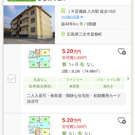
ＪＲ芸備線 八次駅 徒歩15分
その他の交通
築43年6ヶ月 / 3階建
広島県三次市畠敷町
5.20
万円
管理費3,000円
1ヶ月
なし
2
2階 / 3LDK（74.98m
）
礼金なし
ファミリー
バス・トイレ別
駐車場(近隣含)
角部屋
南向き
二人入居可・角部屋・閑静な住宅街・初期費用カード
決済可
5.20
万円
管理費3,000円
なし
なし