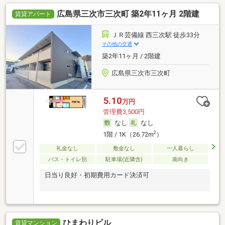
広島県三次市三次町 築2年11ヶ月 2階建
賃貸アパート
ＪＲ芸備線 西三次駅 徒歩33分
その他の交通
築2年11ヶ月 / 2階建
広島県三次市三次町
5.10
万円
管理費3,500円
なし
なし
2
1階 / 1K（26.72m
）
礼金なし
敷金なし
一人暮らし
バス・トイレ別
駐車場(近隣含)
南向き
日当り良好・初期費用カード決済可
ひまわりビル
賃貸マンション