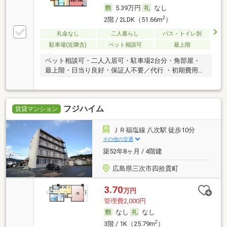
5.39万円
なし
2
2階 / 2LDK（51.66m
）
礼金なし
二人暮らし
バス・トイレ別
駐車場(近隣含)
ペット相談可
最上階
ペット相談可・二人入居可・駐車場2台分・角部屋・
最上階・日当り良好・保証人不要／代行 ・初期費用カ
ード決済可
フジハイム
賃貸マンション
ＪＲ福塩線 八次駅 徒歩10分
その他の交通
築52年8ヶ月 / 4階建
広島県三次市四拾貫町
3.70
万円
管理費2,000円
なし
なし
2
3階 / 1K（25.79m
）