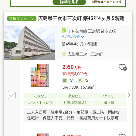
広島県三次市三次町 築45年4ヶ月 5階建
賃貸マンション
ＪＲ芸備線 三次駅 徒歩23分
その他の交通
築45年4ヶ月 / 5階建
広島県三次市三次町
2.60
万円
管理費3,000円
なし
なし
2
5階 / 3DK（57.8m
）
礼金なし
敷金なし
ファミリー
バス・トイレ別
駐車場(近隣含)
最上階
二人入居可・駐車場2台分・角部屋・最上階・閑静な
住宅街・保証人不要／代行 ・初期費用カード決済可