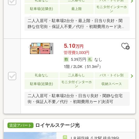
礼金なし
二人暮らし
バス・トイレ別
モニタ付インターホ
駐車場(近隣含)
最上階
ン
二人入居可・駐車場2台分・最上階・日当り良好・閑
静な住宅街・保証人不要／代行 ・初期費用カード決済
可
5.10
万円
管理費3,000円
5.39万円
なし
2
1階 / 2LDK（51.3m
）
礼金なし
二人暮らし
バス・トイレ別
モニタ付インターホ
駐車場(近隣含)
収納スペース
ン
二人入居可・駐車場2台分・日当り良好・閑静な住宅
街・保証人不要／代行 ・初期費用カード決済可
ロイヤルステージ光
賃貸アパート
ＪＲ福塩線 八次駅 徒歩28分