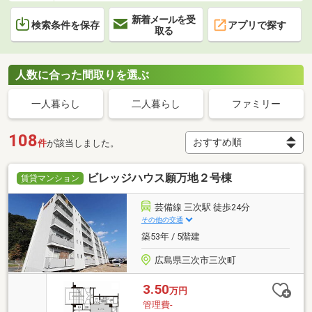
新着メールを受
検索条件を保存
アプリで探す
取る
人数に合った間取りを選ぶ
一人暮らし
二人暮らし
ファミリー
108
件
が該当しました。
ビレッジハウス願万地２号棟
賃貸マンション
芸備線 三次駅 徒歩24分
その他の交通
築53年 / 5階建
広島県三次市三次町
3.50
万円
管理費-