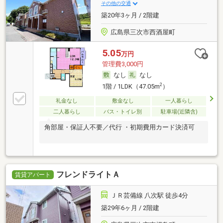
その他の交通
築20年3ヶ月 / 2階建
広島県三次市西酒屋町
5.05
万円
管理費3,000円
なし
なし
2
1階 / 1LDK（47.05m
）
礼金なし
敷金なし
一人暮らし
二人暮らし
バス・トイレ別
駐車場(近隣含)
角部屋・保証人不要／代行 ・初期費用カード決済可
フレンドライトＡ
賃貸アパート
ＪＲ芸備線 八次駅 徒歩4分
築29年6ヶ月 / 2階建