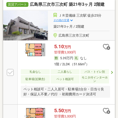
広島県三次市三次町 築21年3ヶ月 2階建
賃貸アパート
ＪＲ芸備線 三次駅 徒歩25分
その他の交通
築21年3ヶ月 / 2階建
広島県三次市三次町
5.10
万円
管理費3,000円
5.39万円
なし
2
1階 / 2LDK（51.66m
）
礼金なし
二人暮らし
バス・トイレ別
モニタ付インターホ
駐車場(近隣含)
ペット相談可
ン
ペット相談可・二人入居可・駐車場2台分・日当り良
好・保証人不要／代行 ・初期費用カード決済可
5.50
万円
管理費3,000円