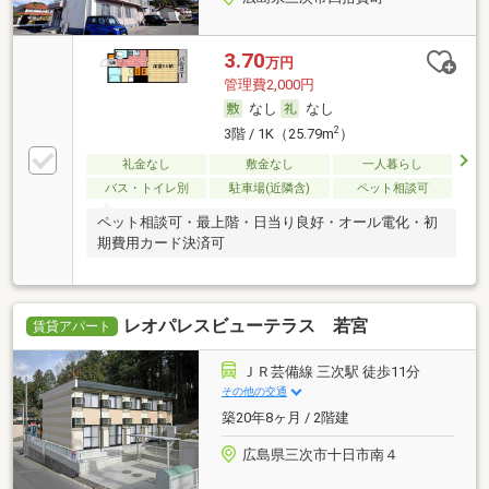
3.70
万円
管理費2,000円
なし
なし
2
3階 / 1K（25.79m
）
礼金なし
敷金なし
一人暮らし
バス・トイレ別
駐車場(近隣含)
ペット相談可
ペット相談可・最上階・日当り良好・オール電化・初
期費用カード決済可
レオパレスビューテラス 若宮
賃貸アパート
ＪＲ芸備線 三次駅 徒歩11分
その他の交通
築20年8ヶ月 / 2階建
広島県三次市十日市南４