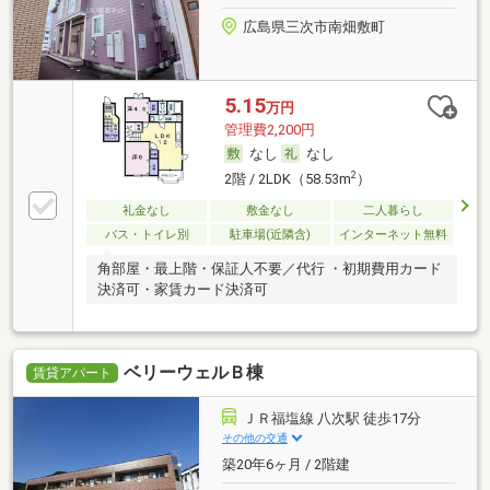
広島県三次市南畑敷町
5.15
万円
管理費2,200円
なし
なし
2
2階 / 2LDK（58.53m
）
礼金なし
敷金なし
二人暮らし
バス・トイレ別
駐車場(近隣含)
インターネット無料
角部屋・最上階・保証人不要／代行 ・初期費用カード
決済可・家賃カード決済可
ベリーウェルＢ棟
賃貸アパート
ＪＲ福塩線 八次駅 徒歩17分
その他の交通
築20年6ヶ月 / 2階建