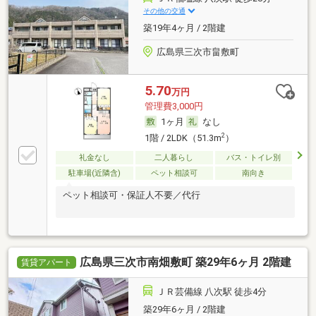
その他の交通
築19年4ヶ月 / 2階建
広島県三次市畠敷町
5.70
万円
管理費3,000円
1ヶ月
なし
2
1階 / 2LDK（51.3m
）
礼金なし
二人暮らし
バス・トイレ別
駐車場(近隣含)
ペット相談可
南向き
ペット相談可・保証人不要／代行
広島県三次市南畑敷町 築29年6ヶ月 2階建
賃貸アパート
ＪＲ芸備線 八次駅 徒歩4分
築29年6ヶ月 / 2階建