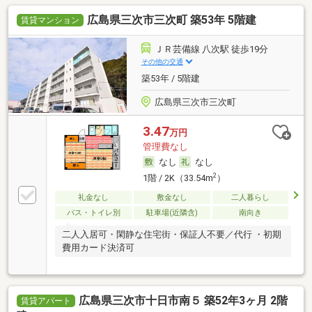
広島県三次市三次町 築53年 5階建
賃貸マンション
ＪＲ芸備線 八次駅 徒歩19分
その他の交通
築53年 / 5階建
広島県三次市三次町
3.47
万円
管理費なし
なし
なし
2
1階 / 2K（33.54m
）
礼金なし
敷金なし
二人暮らし
バス・トイレ別
駐車場(近隣含)
南向き
二人入居可・閑静な住宅街・保証人不要／代行 ・初期
費用カード決済可
広島県三次市十日市南５ 築52年3ヶ月 2階
賃貸アパート