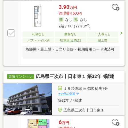
3.90
万円
管理費4,500円
なし
なし
2
2階 / 1K（22.35m
）
礼金なし
敷金なし
一人暮らし
バス・トイレ別
駐車場(近隣含)
最上階
角部屋・最上階・日当り良好・初期費用カード決済可
広島県三次市十日市東１ 築32年 4階建
賃貸マンション
ＪＲ芸備線 三次駅 徒歩7分
その他の交通
築32年 / 4階建
広島県三次市十日市東１
6
万円