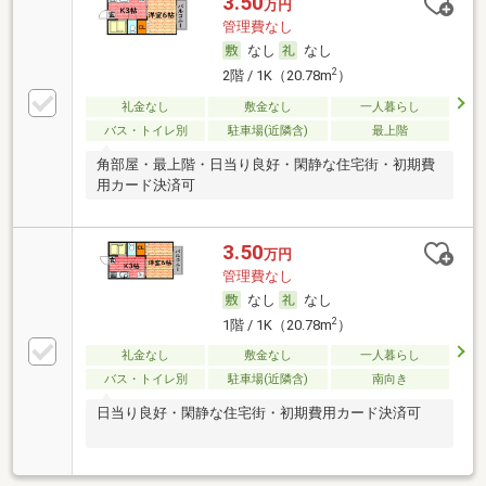
3.50
万円
管理費なし
なし
なし
2
2階 / 1K（20.78m
）
礼金なし
敷金なし
一人暮らし
バス・トイレ別
駐車場(近隣含)
最上階
角部屋・最上階・日当り良好・閑静な住宅街・初期費
用カード決済可
3.50
万円
管理費なし
なし
なし
2
1階 / 1K（20.78m
）
礼金なし
敷金なし
一人暮らし
バス・トイレ別
駐車場(近隣含)
南向き
日当り良好・閑静な住宅街・初期費用カード決済可