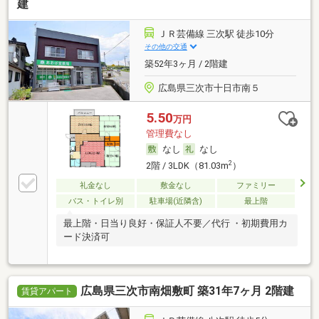
建
ＪＲ芸備線 三次駅 徒歩10分
その他の交通
築52年3ヶ月 / 2階建
広島県三次市十日市南５
5.50
万円
管理費なし
なし
なし
2
2階 / 3LDK（81.03m
）
礼金なし
敷金なし
ファミリー
バス・トイレ別
駐車場(近隣含)
最上階
最上階・日当り良好・保証人不要／代行 ・初期費用カ
ード決済可
広島県三次市南畑敷町 築31年7ヶ月 2階建
賃貸アパート