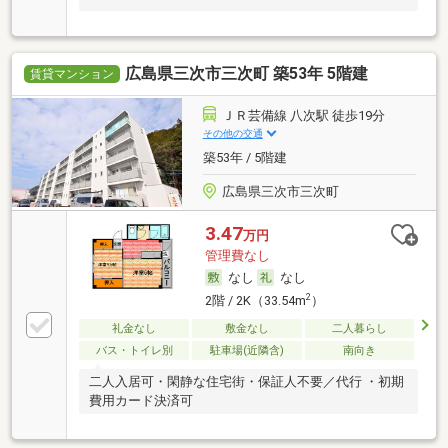
広島県三次市三次町 築53年 5階建
賃貸マンション
ＪＲ芸備線 八次駅 徒歩19分
その他の交通
築53年 / 5階建
広島県三次市三次町
3.47
万円
管理費なし
なし
なし
2
2階 / 2K（33.54m
）
礼金なし
敷金なし
二人暮らし
バス・トイレ別
駐車場(近隣含)
南向き
二人入居可・閑静な住宅街・保証人不要／代行 ・初期
費用カード決済可