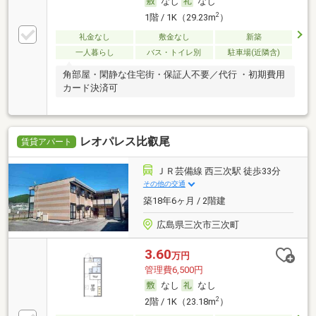
なし
なし
2
1階 / 1K（29.23m
）
礼金なし
敷金なし
新築
一人暮らし
バス・トイレ別
駐車場(近隣含)
角部屋・閑静な住宅街・保証人不要／代行 ・初期費用
カード決済可
レオパレス比叡尾
賃貸アパート
ＪＲ芸備線 西三次駅 徒歩33分
その他の交通
築18年6ヶ月 / 2階建
広島県三次市三次町
3.60
万円
管理費6,500円
なし
なし
2
2階 / 1K（23.18m
）