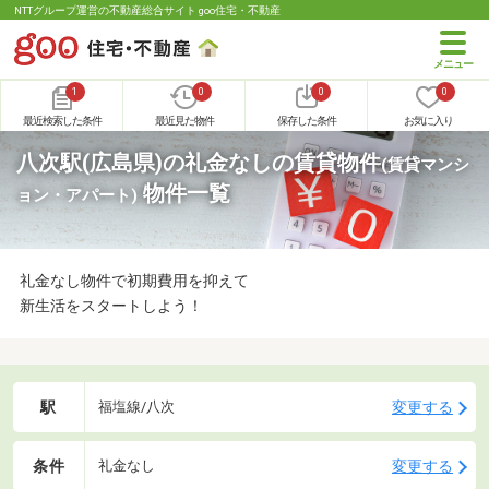
NTTグループ運営の不動産総合サイト goo住宅・不動産
1
0
0
0
最近検索した条件
最近見た物件
保存した条件
お気に入り
八次駅(広島県)の礼金なしの賃貸物件
(賃貸マンシ
物件一覧
ョン・アパート)
礼金なし物件で初期費用を抑えて
新生活をスタートしよう！
駅
変更する
福塩線/八次
条件
変更する
礼金なし