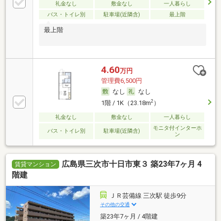
礼金なし
敷金なし
一人暮らし
バス・トイレ別
駐車場(近隣含)
最上階
最上階
4.60
万円
管理費6,500円
なし
なし
2
1階 / 1K（23.18m
）
礼金なし
敷金なし
一人暮らし
モニタ付インターホ
バス・トイレ別
駐車場(近隣含)
ン
広島県三次市十日市東３ 築23年7ヶ月 4
賃貸マンション
階建
ＪＲ芸備線 三次駅 徒歩9分
その他の交通
築23年7ヶ月 / 4階建