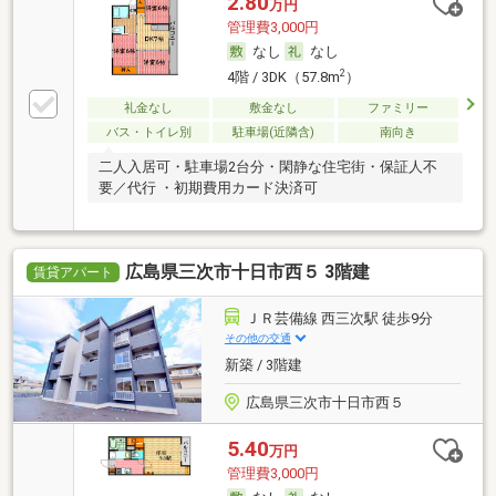
2.80
万円
管理費3,000円
なし
なし
2
4階 / 3DK（57.8m
）
礼金なし
敷金なし
ファミリー
バス・トイレ別
駐車場(近隣含)
南向き
二人入居可・駐車場2台分・閑静な住宅街・保証人不
要／代行 ・初期費用カード決済可
広島県三次市十日市西５ 3階建
賃貸アパート
ＪＲ芸備線 西三次駅 徒歩9分
その他の交通
新築 / 3階建
広島県三次市十日市西５
5.40
万円
管理費3,000円