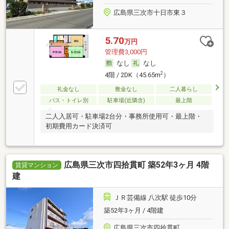
広島県三次市十日市東３
5.70
万円
管理費3,000円
なし
なし
2
4階 / 2DK（45.65m
）
礼金なし
敷金なし
二人暮らし
バス・トイレ別
駐車場(近隣含)
最上階
二人入居可・駐車場2台分・事務所使用可・最上階・
初期費用カード決済可
広島県三次市四拾貫町 築52年3ヶ月 4階
賃貸マンション
建
ＪＲ芸備線 八次駅 徒歩10分
築52年3ヶ月 / 4階建
広島県三次市四拾貫町