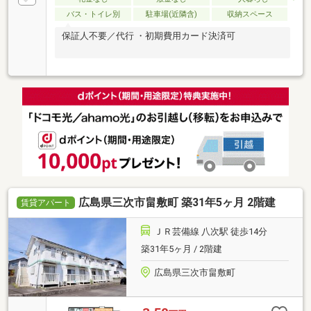
バス・トイレ別
駐車場(近隣含)
収納スペース
保証人不要／代行 ・初期費用カード決済可
広島県三次市畠敷町 築31年5ヶ月 2階建
賃貸アパート
ＪＲ芸備線 八次駅 徒歩14分
築31年5ヶ月 / 2階建
広島県三次市畠敷町