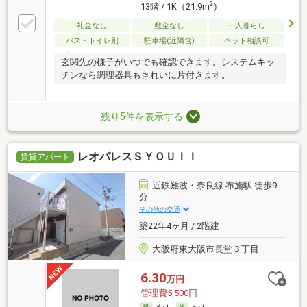
2
13階 / 1K（21.9m
）
礼金なし
敷金なし
一人暮らし
バス・トイレ別
駐車場(近隣含)
ペット相談可
玄関先の様子がいつでも確認できます。システムキッ
チンなら調理器具もきれいに片付きます。
残り5件を表示する
レオパレスＳＹＯＵＩＩ
賃貸アパート
近鉄難波・奈良線 布施駅 徒歩9
分
その他の交通
築22年4ヶ月 / 2階建
大阪府東大阪市長堂３丁目
6.30
万円
管理費5,500円