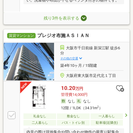
い。洗濯物や布団が干せるベランダ付きの物件です。
残り3件を表示する
プレジオ布施ＡＳＩＡＮ
賃貸マンション
大阪市千日前線 新深江駅 徒歩6
分
その他の交通
築4年10ヶ月 / 15階建
大阪府東大阪市足代北１丁目
10.20
万円
管理費14,000円
なし
なし
2
12階 / 1LDK（34.31m
）
礼金なし
敷金なし
一人暮らし
二人暮らし
バス・トイレ別
駐車場(近隣含)
内見の際は現地集合や問い合わせ物件の最寄り駅集合