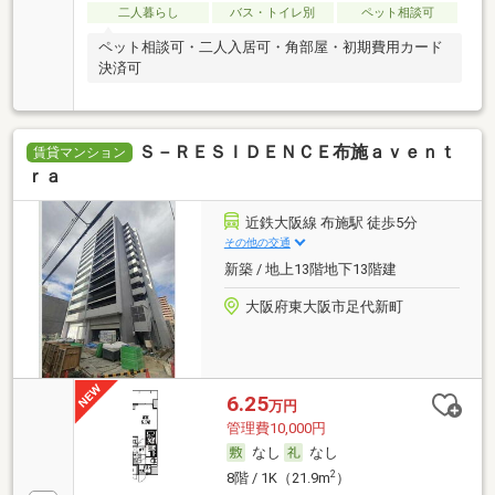
二人暮らし
バス・トイレ別
ペット相談可
ペット相談可・二人入居可・角部屋・初期費用カード
決済可
Ｓ－ＲＥＳＩＤＥＮＣＥ布施ａｖｅｎｔ
賃貸マンション
ｒａ
近鉄大阪線 布施駅 徒歩5分
その他の交通
新築 / 地上13階地下13階建
大阪府東大阪市足代新町
6.25
万円
管理費10,000円
なし
なし
2
8階 / 1K（21.9m
）