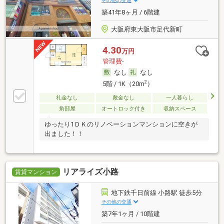
その他の交通
築41年8ヶ月 / 6階建
大阪府東大阪市足代新町
4.30
万円
管理費-
なし
なし
2
5階 / 1K（20m
）
礼金なし
敷金なし
一人暮らし
角部屋
オートロック付き
収納スペース
ゆったり1ＤＫのリノベーションマンションに空きが
出ました！！
リアライズ小路
賃貸マンション
地下鉄千日前線 小路駅 徒歩5分
その他の交通
築7年1ヶ月 / 10階建