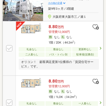
その他の交通
築9年3ヶ月 / 3階建
大阪府東大阪市三ノ瀬１
8.80
万円
管理費12,000円
なし
なし
2
1階 / 2DK（44.2m
）
礼金なし
敷金なし
更新料なし
二人暮らし
バス・トイレ別
駐車場(近隣含)
オリコン！ 顧客満足度第1位獲得の「賃貸住宅サー
ビス」です。
8.80
万円
管理費12,000円
なし
なし
2
1階 / 1LDK（34.2m
）
礼金なし
敷金なし
一人暮らし