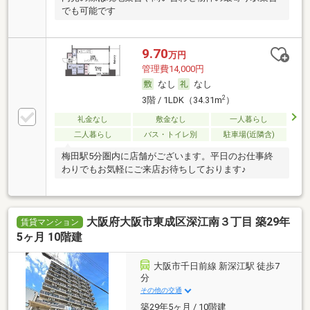
でも可能です
9.70
万円
管理費14,000円
なし
なし
2
3階 / 1LDK（34.31m
）
礼金なし
敷金なし
一人暮らし
二人暮らし
バス・トイレ別
駐車場(近隣含)
梅田駅5分圏内に店舗がございます。平日のお仕事終
わりでもお気軽にご来店お待ちしております♪
大阪府大阪市東成区深江南３丁目 築29年
賃貸マンション
5ヶ月 10階建
大阪市千日前線 新深江駅 徒歩7
分
その他の交通
築29年5ヶ月 / 10階建