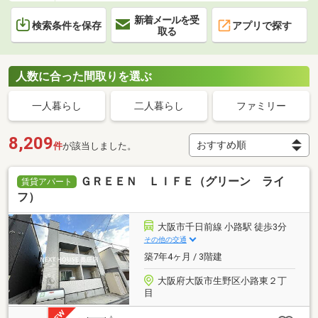
新着メールを受
検索条件を保存
アプリで探す
取る
人数に合った間取りを選ぶ
一人暮らし
二人暮らし
ファミリー
8,209
件
が該当しました。
ＧＲＥＥＮ ＬＩＦＥ（グリーン ライ
賃貸アパート
フ）
大阪市千日前線 小路駅 徒歩3分
その他の交通
築7年4ヶ月 / 3階建
大阪府大阪市生野区小路東２丁
目