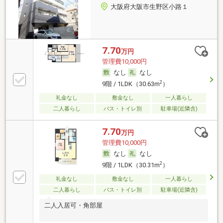
大阪府大阪市生野区小路１
7.70
万円
管理費10,000円
なし
なし
2
9階 / 1LDK（30.63m
）
礼金なし
敷金なし
一人暮らし
二人暮らし
バス・トイレ別
駐車場(近隣含)
7.70
万円
管理費10,000円
なし
なし
2
9階 / 1LDK（30.31m
）
礼金なし
敷金なし
一人暮らし
二人暮らし
バス・トイレ別
駐車場(近隣含)
二人入居可・角部屋