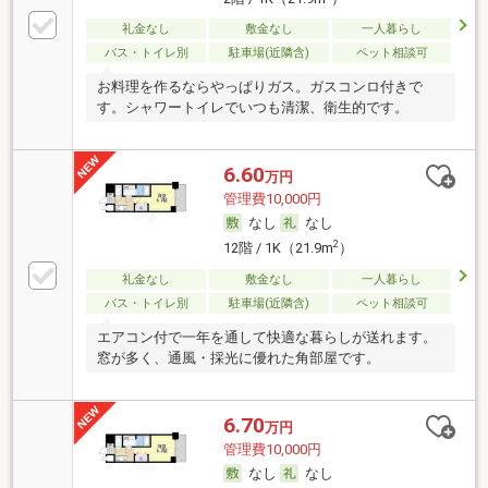
礼金なし
敷金なし
一人暮らし
バス・トイレ別
駐車場(近隣含)
ペット相談可
お料理を作るならやっぱりガス。ガスコンロ付きで
す。シャワートイレでいつも清潔、衛生的です。
6.60
万円
管理費10,000円
なし
なし
2
12階 / 1K（21.9m
）
礼金なし
敷金なし
一人暮らし
バス・トイレ別
駐車場(近隣含)
ペット相談可
エアコン付で一年を通して快適な暮らしが送れます。
窓が多く、通風・採光に優れた角部屋です。
6.70
万円
管理費10,000円
なし
なし