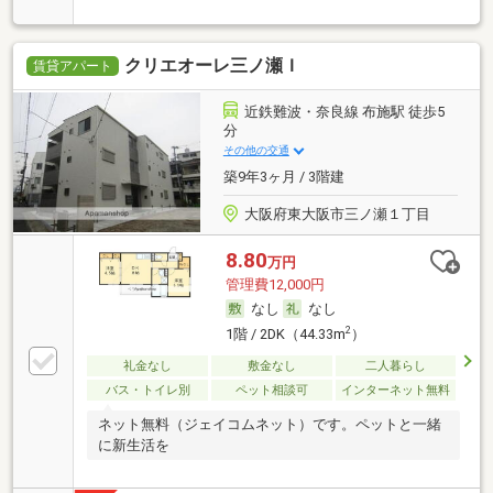
クリエオーレ三ノ瀬Ｉ
賃貸アパート
近鉄難波・奈良線 布施駅 徒歩5
分
その他の交通
築9年3ヶ月 / 3階建
大阪府東大阪市三ノ瀬１丁目
8.80
万円
管理費12,000円
なし
なし
2
1階 / 2DK（44.33m
）
礼金なし
敷金なし
二人暮らし
バス・トイレ別
ペット相談可
インターネット無料
ネット無料（ジェイコムネット）です。ペットと一緒
に新生活を