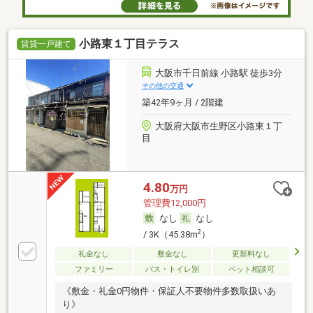
小路東１丁目テラス
賃貸一戸建て
大阪市千日前線 小路駅 徒歩3分
その他の交通
築42年9ヶ月 / 2階建
大阪府大阪市生野区小路東１丁
目
4.80
万円
管理費12,000円
なし
なし
2
/ 3K（45.38m
）
礼金なし
敷金なし
更新料なし
ファミリー
バス・トイレ別
ペット相談可
《敷金・礼金0円物件・保証人不要物件多数取扱いあ
り》