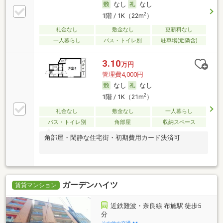
なし
なし
2
1階 / 1K（22m
）
礼金なし
敷金なし
更新料なし
一人暮らし
バス・トイレ別
駐車場(近隣含)
3.10
万円
管理費4,000円
なし
なし
2
1階 / 1K（21m
）
礼金なし
敷金なし
一人暮らし
バス・トイレ別
角部屋
収納スペース
角部屋・閑静な住宅街・初期費用カード決済可
ガーデンハイツ
賃貸マンション
近鉄難波・奈良線 布施駅 徒歩5
分