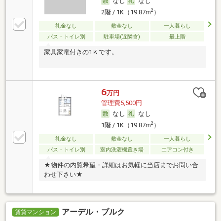
なし
なし
2
2階 / 1K（19.87m
）
礼金なし
敷金なし
一人暮らし
バス・トイレ別
駐車場(近隣含)
最上階
家具家電付きの1Ｋです。
6
万円
管理費5,500円
なし
なし
2
1階 / 1K（19.87m
）
礼金なし
敷金なし
一人暮らし
バス・トイレ別
室内洗濯機置き場
エアコン付き
★物件の内覧希望・詳細はお気軽に当店までお問い合
わせ下さい★
アーデル・ブルク
賃貸マンション