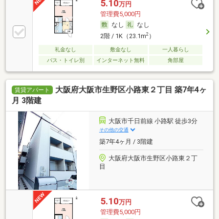
5.10
万円
管理費5,000円
なし
なし
2
2階 / 1K（23.1m
）
礼金なし
敷金なし
一人暮らし
バス・トイレ別
インターネット無料
角部屋
大阪府大阪市生野区小路東２丁目 築7年4ヶ
賃貸アパート
月 3階建
大阪市千日前線 小路駅 徒歩3分
その他の交通
築7年4ヶ月 / 3階建
大阪府大阪市生野区小路東２丁
目
5.10
万円
管理費5,000円