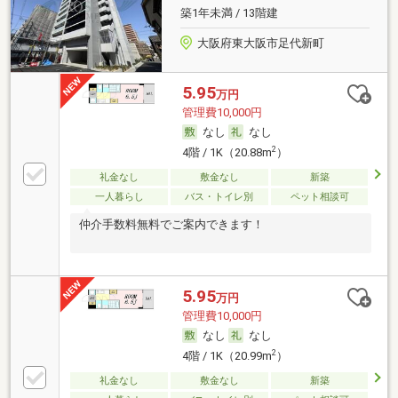
築1年未満 / 13階建
大阪府東大阪市足代新町
5.95
万円
管理費10,000円
なし
なし
2
4階 / 1K（20.88m
）
礼金なし
敷金なし
新築
一人暮らし
バス・トイレ別
ペット相談可
仲介手数料無料でご案内できます！
5.95
万円
管理費10,000円
なし
なし
2
4階 / 1K（20.99m
）
礼金なし
敷金なし
新築