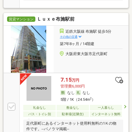
Ｌｕｘｅ布施駅前
賃貸マンション
近鉄大阪線 布施駅 徒歩5分
その他の交通
築7年8ヶ月 / 14階建
大阪府東大阪市足代新町
7.15
万円
管理費6,000円
なし
なし
2
5階 / 1K（24.54m
）
礼金なし
敷金なし
一人暮らし
バス・トイレ別
駐車場(近隣含)
インターネット無料
足代新町にあるインターネット使用料無料の1Ｋの物
件です。--パノラマ掲載--