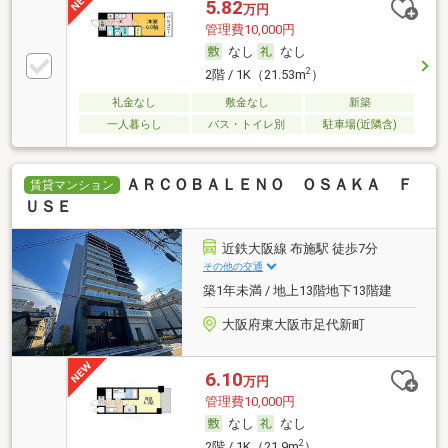
5.82
万円
管理費10,000円
なし
なし
2
2階 / 1K（21.53m
）
礼金なし
敷金なし
新築
一人暮らし
バス・トイレ別
駐車場(近隣含)
ＡＲＣＯＢＡＬＥＮＯ ＯＳＡＫＡ Ｆ
賃貸マンション
ＵＳＥ
近鉄大阪線 布施駅 徒歩7分
その他の交通
築1年未満 / 地上13階地下13階建
大阪府東大阪市足代新町
6.10
万円
管理費10,000円
なし
なし
2
2階 / 1K（21.9m
）