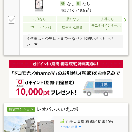
なし
なし
2
4階 / 1K（19.6m
）
礼金なし
敷金なし
一人暮らし
モニタ付インターホ
バス・トイレ別
駐車場(近隣含)
ン
⇒詳細は＜今里店＞まで何なりとお問い合わせ下さ
い！★
レオパレスいえぷり
賃貸マンション
近鉄大阪線 布施駅 徒歩10分
その他の交通