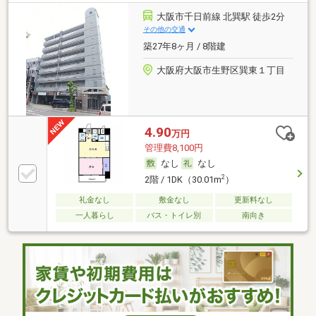
大阪市千日前線 北巽駅 徒歩2分
その他の交通
築27年8ヶ月 / 8階建
大阪府大阪市生野区巽東１丁目
4.90
万円
管理費8,100円
なし
なし
2
2階 / 1DK（30.01m
）
礼金なし
敷金なし
更新料なし
一人暮らし
バス・トイレ別
南向き