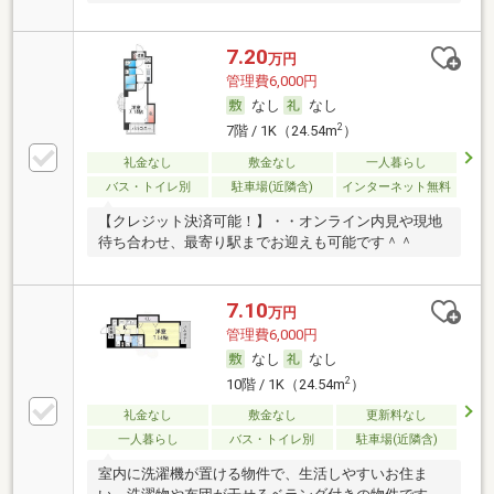
7.20
万円
管理費6,000円
なし
なし
2
7階 / 1K（24.54m
）
礼金なし
敷金なし
一人暮らし
バス・トイレ別
駐車場(近隣含)
インターネット無料
【クレジット決済可能！】・・オンライン内見や現地
待ち合わせ、最寄り駅までお迎えも可能です＾＾
7.10
万円
管理費6,000円
なし
なし
2
10階 / 1K（24.54m
）
礼金なし
敷金なし
更新料なし
一人暮らし
バス・トイレ別
駐車場(近隣含)
室内に洗濯機が置ける物件で、生活しやすいお住ま