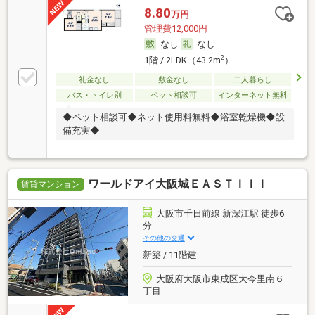
8.80
万円
管理費12,000円
なし
なし
2
1階 / 2LDK（43.2m
）
礼金なし
敷金なし
二人暮らし
バス・トイレ別
ペット相談可
インターネット無料
◆ペット相談可◆ネット使用料無料◆浴室乾燥機◆設
備充実◆
ワールドアイ大阪城ＥＡＳＴＩＩＩ
賃貸マンション
大阪市千日前線 新深江駅 徒歩6
分
その他の交通
新築 / 11階建
大阪府大阪市東成区大今里南６
丁目