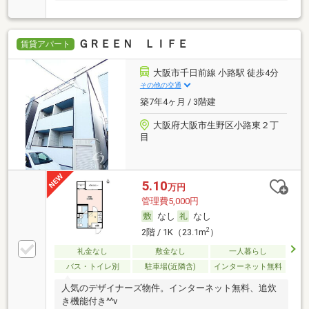
ＧＲＥＥＮ ＬＩＦＥ
賃貸アパート
大阪市千日前線 小路駅 徒歩4分
その他の交通
築7年4ヶ月 / 3階建
大阪府大阪市生野区小路東２丁
目
5.10
万円
管理費5,000円
なし
なし
2
2階 / 1K（23.1m
）
礼金なし
敷金なし
一人暮らし
バス・トイレ別
駐車場(近隣含)
インターネット無料
人気のデザイナーズ物件。インターネット無料、追炊
き機能付き^^v