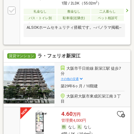
2
1階 / 2LDK（55.02m
）
礼金なし
敷金なし
二人暮らし
バス・トイレ別
駐車場(近隣含)
ペット相談可
ALSOKホームセキュリティ搭載です。--パノラマ掲載--
ラ・フェリオ新深江
賃貸マンション
大阪市千日前線 新深江駅 徒歩7
分
その他の交通
築29年6ヶ月 / 10階建
大阪府大阪市東成区深江南３丁
目
4.60
万円
管理費4,000円
なし
なし
2
6階 / 1K（19.6m
）