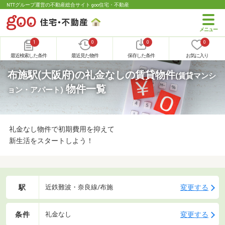
NTTグループ運営の不動産総合サイト goo住宅・不動産
1
0
0
0
最近検索した条件
最近見た物件
保存した条件
お気に入り
布施駅(大阪府)の礼金なしの賃貸物件
(賃貸マンシ
物件一覧
ョン・アパート)
礼金なし物件で初期費用を抑えて
新生活をスタートしよう！
駅
変更する
近鉄難波・奈良線/布施
条件
変更する
礼金なし