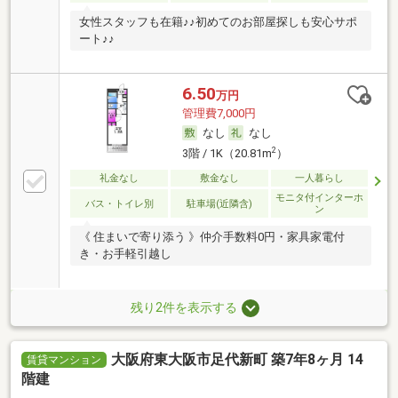
女性スタッフも在籍♪♪初めてのお部屋探しも安心サポ
ート♪♪
6.50
万円
管理費7,000円
なし
なし
2
3階 / 1K（20.81m
）
礼金なし
敷金なし
一人暮らし
モニタ付インターホ
バス・トイレ別
駐車場(近隣含)
ン
《 住まいで寄り添う 》仲介手数料0円・家具家電付
き・お手軽引越し
残り2件を表示する
大阪府東大阪市足代新町 築7年8ヶ月 14
賃貸マンション
階建