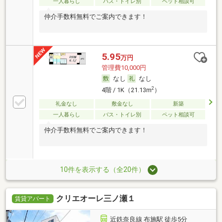
一人暮らし
バス・トイレ別
ペット相談可
仲介手数料無料でご案内できます！
5.95
万円
管理費10,000円
なし
なし
2
4階 / 1K（21.13m
）
礼金なし
敷金なし
新築
一人暮らし
バス・トイレ別
ペット相談可
仲介手数料無料でご案内できます！
10件を表示する（全20件）
クリエオーレ三ノ瀬１
賃貸アパート
近鉄奈良線 布施駅 徒歩5分