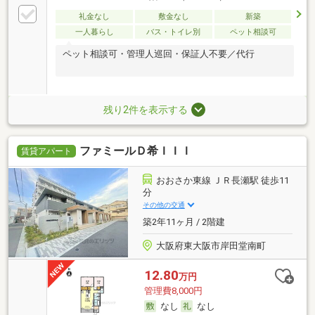
礼金なし
敷金なし
新築
一人暮らし
バス・トイレ別
ペット相談可
ペット相談可・管理人巡回・保証人不要／代行
残り2件を表示する
ファミールＤ希ＩＩＩ
賃貸アパート
おおさか東線 ＪＲ長瀬駅 徒歩11
分
その他の交通
築2年11ヶ月 / 2階建
大阪府東大阪市岸田堂南町
12.80
万円
管理費8,000円
なし
なし