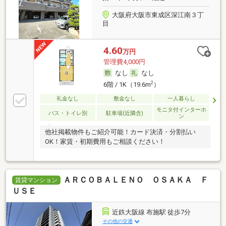
大阪府大阪市東成区深江南３丁
目
4.60
万円
管理費4,000円
なし
なし
2
6階 / 1K（19.6m
）
礼金なし
敷金なし
一人暮らし
モニタ付インターホ
バス・トイレ別
駐車場(近隣含)
ン
他社掲載物件もご紹介可能！カード決済・分割払い
OK！家賃・初期費用もご相談ください！
ＡＲＣＯＢＡＬＥＮＯ ＯＳＡＫＡ Ｆ
賃貸マンション
ＵＳＥ
近鉄大阪線 布施駅 徒歩7分
その他の交通