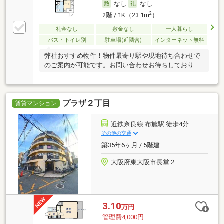
なし
なし
2
2階 / 1K（23.1m
）
礼金なし
敷金なし
一人暮らし
バス・トイレ別
駐車場(近隣含)
インターネット無料
弊社おすすめ物件！物件最寄り駅や現地待ち合わせで
のご案内が可能です。お問い合わせお待ちしておりま
す！
プラザ２丁目
賃貸マンション
近鉄奈良線 布施駅 徒歩4分
その他の交通
築35年6ヶ月 / 5階建
大阪府東大阪市長堂２
3.10
万円
管理費4,000円