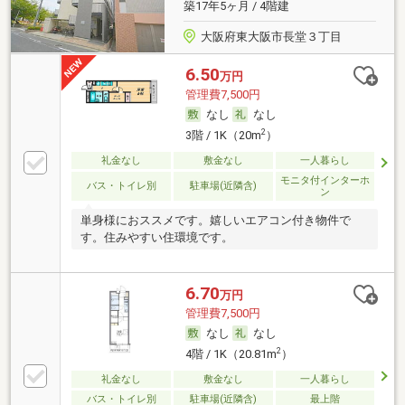
築17年5ヶ月 / 4階建
大阪府東大阪市長堂３丁目
6.50
万円
管理費7,500円
なし
なし
2
3階 / 1K（20m
）
礼金なし
敷金なし
一人暮らし
モニタ付インターホ
バス・トイレ別
駐車場(近隣含)
ン
単身様におススメです。嬉しいエアコン付き物件で
す。住みやすい住環境です。
6.70
万円
管理費7,500円
なし
なし
2
4階 / 1K（20.81m
）
礼金なし
敷金なし
一人暮らし
バス・トイレ別
駐車場(近隣含)
最上階