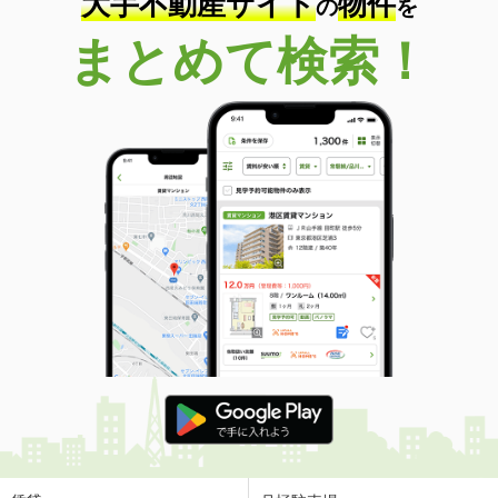
大手不動産サイト
物件
の
を
まとめて検索！