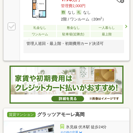
管理費2,000円
なし
なし
2
2階 / ワンルーム（20m
）
礼金なし
敷金なし
一人暮らし
ワンルーム
駐車場(近隣含)
最上階
管理人巡回・最上階・初期費用カード決済可
グラッツアモーレ高岡
賃貸マンション
氷見線 伏木駅 徒歩24分
その他の交通