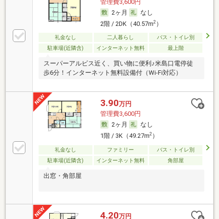
管理費3,600円
2ヶ月
なし
2
2階 / 2DK（40.57m
）
礼金なし
二人暮らし
バス・トイレ別
駐車場(近隣含)
インターネット無料
最上階
スーパーアルビス近く、買い物に便利♪米島口電停徒
歩6分！インターネット無料設備付（Wi-Fi対応）
3.90
万円
管理費3,600円
2ヶ月
なし
2
1階 / 3K（49.27m
）
礼金なし
ファミリー
バス・トイレ別
駐車場(近隣含)
インターネット無料
角部屋
出窓・角部屋
4.20
万円