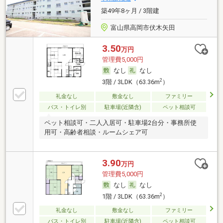
築49年8ヶ月 / 3階建
富山県高岡市伏木矢田
3.50
万円
管理費5,000円
なし
なし
2
3階 / 3LDK（63.36m
）
礼金なし
敷金なし
ファミリー
バス・トイレ別
駐車場(近隣含)
ペット相談可
ペット相談可・二人入居可・駐車場2台分・事務所使
用可・高齢者相談・ルームシェア可
3.90
万円
管理費5,000円
なし
なし
2
1階 / 3LDK（63.36m
）
礼金なし
敷金なし
ファミリー
バス・トイレ別
駐車場(近隣含)
ペット相談可