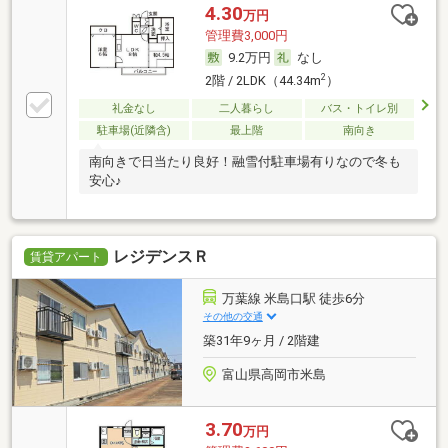
4.30
万円
管理費3,000円
9.2万円
なし
2
2階 / 2LDK（44.34m
）
礼金なし
二人暮らし
バス・トイレ別
駐車場(近隣含)
最上階
南向き
南向きで日当たり良好！融雪付駐車場有りなので冬も
安心♪
レジデンスＲ
賃貸アパート
万葉線 米島口駅 徒歩6分
その他の交通
築31年9ヶ月 / 2階建
富山県高岡市米島
3.70
万円