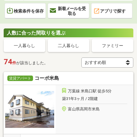
新着メールを受
検索条件を保存
アプリで探す
取る
人数に合った間取りを選ぶ
一人暮らし
二人暮らし
ファミリー
74
件
が該当しました。
コーポ米島
賃貸アパート
万葉線 米島口駅 徒歩5分
築31年3ヶ月 / 2階建
富山県高岡市米島