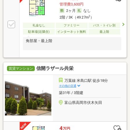
管理費3,600円
2ヶ月
なし
2
2階 / 3K（49.27m
）
礼金なし
ファミリー
バス・トイレ別
駐車場(近隣含)
インターネット無料
最上階
角部屋・最上階
信開ラザール共栄
賃貸マンション
万葉線 米島口駅 徒歩18分
その他の交通
築31年 / 3階建
富山県高岡市伏木矢田
4
万円