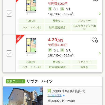
管理費5,000円
なし
なし
2
1階 / 3DK（56.7m
）
礼金なし
敷金なし
ファミリー
モニタ付インターホ
バス・トイレ別
駐車場(近隣含)
ン
4.20
万円
管理費5,000円
なし
なし
2
2階 / 3DK（56.7m
）
礼金なし
敷金なし
ファミリー
バス・トイレ別
駐車場(近隣含)
南向き
リヴァーハイツ
賃貸アパート
万葉線 米島口駅 徒歩7分
その他の交通
築20年5ヶ月 / 2階建