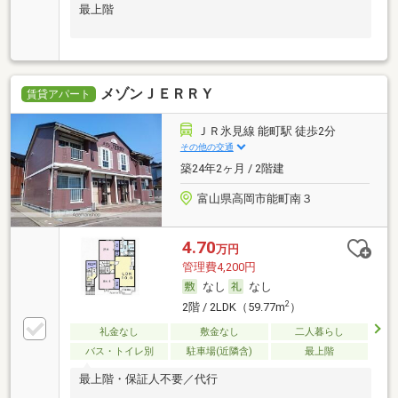
最上階
メゾンＪＥＲＲＹ
賃貸アパート
ＪＲ氷見線 能町駅 徒歩2分
その他の交通
築24年2ヶ月 / 2階建
富山県高岡市能町南３
4.70
万円
管理費4,200円
なし
なし
2
2階 / 2LDK（59.77m
）
礼金なし
敷金なし
二人暮らし
バス・トイレ別
駐車場(近隣含)
最上階
最上階・保証人不要／代行