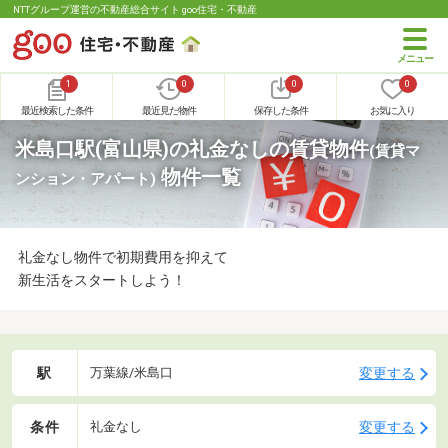
NTTグループ運営の不動産総合サイト goo住宅・不動産
1
0
0
0
最近検索した条件
最近見た物件
保存した条件
お気に入り
米島口駅(富山県)の礼金なしの賃貸物件
(賃貸マ
物件一覧
ンション・アパート)
礼金なし物件で初期費用を抑えて
新生活をスタートしよう！
駅
変更する
万葉線/米島口
条件
変更する
礼金なし