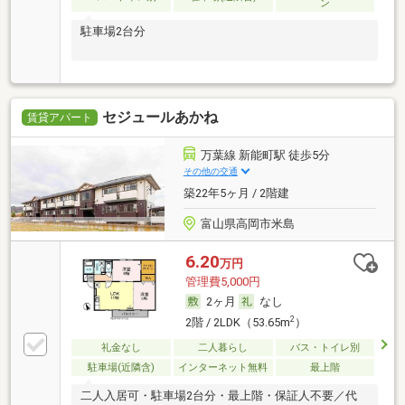
ン
駐車場2台分
セジュールあかね
賃貸アパート
万葉線 新能町駅 徒歩5分
その他の交通
築22年5ヶ月 / 2階建
富山県高岡市米島
6.20
万円
管理費5,000円
2ヶ月
なし
2
2階 / 2LDK（53.65m
）
礼金なし
二人暮らし
バス・トイレ別
駐車場(近隣含)
インターネット無料
最上階
二人入居可・駐車場2台分・最上階・保証人不要／代