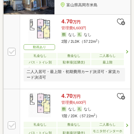
富山県高岡市米島
4.70
万円
管理費6,600円
なし
なし
2
2階 / 2LDK（57.22m
）
動画あり
礼金なし
敷金なし
二人暮らし
バス・トイレ別
駐車場(近隣含)
最上階
二人入居可・最上階・初期費用カード決済可・家賃カ
ード決済可
4.70
万円
管理費6,600円
なし
なし
2
1階 / 2DK（57.22m
）
礼金なし
敷金なし
二人暮らし
モニタ付インターホ
バス・トイレ別
駐車場(近隣含)