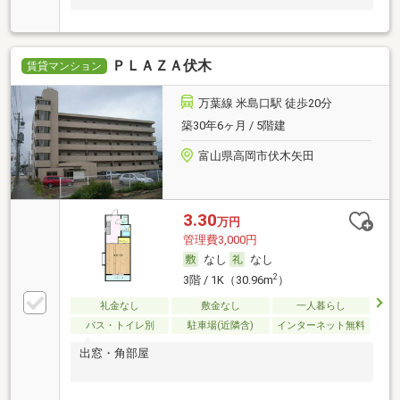
ＰＬＡＺＡ伏木
賃貸マンション
万葉線 米島口駅 徒歩20分
築30年6ヶ月 / 5階建
富山県高岡市伏木矢田
3.30
万円
管理費3,000円
なし
なし
2
3階 / 1K（30.96m
）
礼金なし
敷金なし
一人暮らし
バス・トイレ別
駐車場(近隣含)
インターネット無料
出窓・角部屋