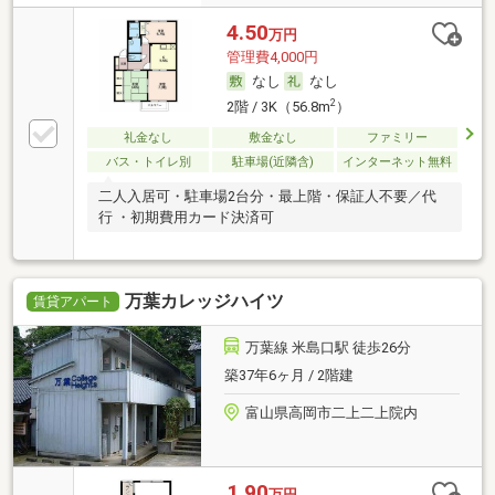
4.50
万円
管理費4,000円
なし
なし
2
2階 / 3K（56.8m
）
礼金なし
敷金なし
ファミリー
バス・トイレ別
駐車場(近隣含)
インターネット無料
二人入居可・駐車場2台分・最上階・保証人不要／代
行 ・初期費用カード決済可
万葉カレッジハイツ
賃貸アパート
万葉線 米島口駅 徒歩26分
築37年6ヶ月 / 2階建
富山県高岡市二上二上院内
1.90
万円