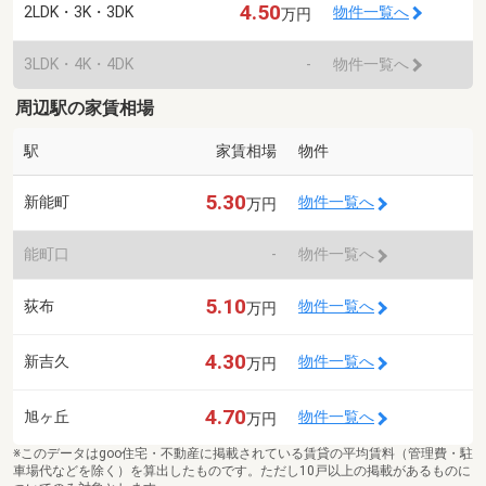
4.50
2LDK・3K・3DK
物件一覧へ
万円
3LDK・4K・4DK
-
物件一覧へ
周辺駅の家賃相場
駅
家賃相場
物件
5.30
新能町
物件一覧へ
万円
能町口
-
物件一覧へ
5.10
荻布
物件一覧へ
万円
4.30
新吉久
物件一覧へ
万円
4.70
旭ヶ丘
物件一覧へ
万円
※このデータはgoo住宅・不動産に掲載されている賃貸の平均賃料（管理費・駐
車場代などを除く）を算出したものです。ただし10戸以上の掲載があるものに