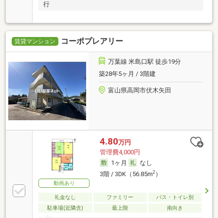
行
コーポプレアリー
賃貸マンション
万葉線 米島口駅 徒歩19分
築28年5ヶ月 / 3階建
富山県高岡市伏木矢田
4.80
万円
管理費4,000円
1ヶ月
なし
2
3階 / 3DK（56.85m
）
動画あり
礼金なし
ファミリー
バス・トイレ別
駐車場(近隣含)
最上階
南向き