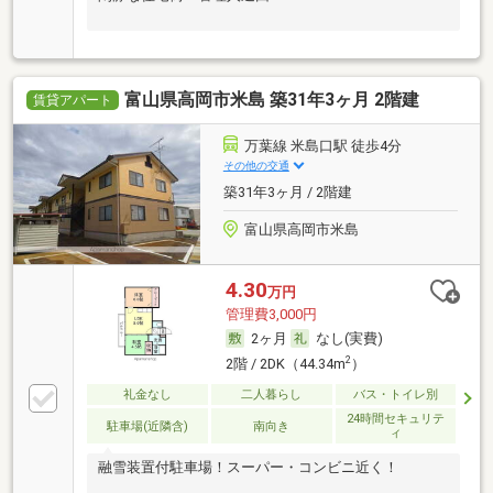
富山県高岡市米島 築31年3ヶ月 2階建
賃貸アパート
万葉線 米島口駅 徒歩4分
その他の交通
築31年3ヶ月 / 2階建
富山県高岡市米島
4.30
万円
管理費3,000円
2ヶ月
なし(実費)
2
2階 / 2DK（44.34m
）
礼金なし
二人暮らし
バス・トイレ別
24時間セキュリテ
駐車場(近隣含)
南向き
ィ
融雪装置付駐車場！スーパー・コンビニ近く！