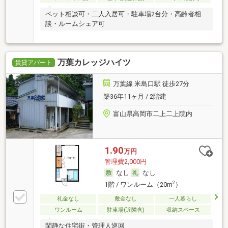
ペット相談可・二人入居可・駐車場2台分・高齢者相
談・ルームシェア可
万葉カレッジハイツ
賃貸アパート
万葉線 米島口駅 徒歩27分
築36年11ヶ月 / 2階建
富山県高岡市二上二上院内
1.90
万円
管理費2,000円
なし
なし
2
1階 / ワンルーム（20m
）
礼金なし
敷金なし
一人暮らし
ワンルーム
駐車場(近隣含)
収納スペース
閑静な住宅街・管理人巡回