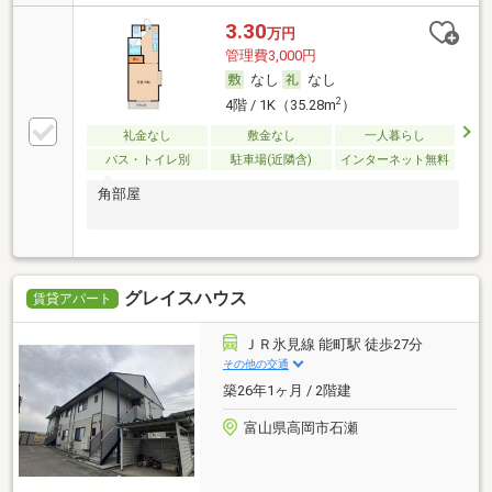
3.30
万円
管理費3,000円
なし
なし
2
4階 / 1K（35.28m
）
礼金なし
敷金なし
一人暮らし
バス・トイレ別
駐車場(近隣含)
インターネット無料
角部屋
グレイスハウス
賃貸アパート
ＪＲ氷見線 能町駅 徒歩27分
その他の交通
築26年1ヶ月 / 2階建
富山県高岡市石瀬