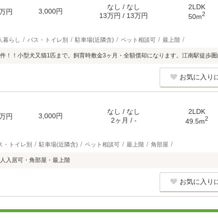
なし / なし
2LDK
3,000円
万円
2
13万円 / 13万円
50m
人暮らし
バス・トイレ別
駐車場(近隣含)
ペット相談可
最上階
件！！小型犬又猫1匹まで。飼育時敷金3ヶ月・全額償却になります。江南駅徒歩圏
お気に入り
なし / なし
2LDK
3,000円
万円
2
2ヶ月 / -
49.5m
ス・トイレ別
駐車場(近隣含)
ペット相談可
最上階
角部屋
人入居可・角部屋・最上階
お気に入り