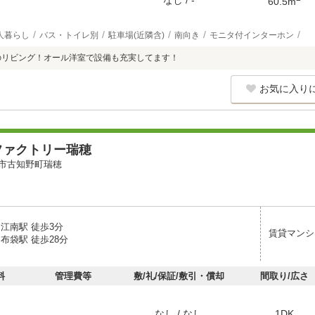
なし / -
60.5m
人暮らし
バス・トイレ別
駐車場(近隣含)
南向き
モニタ付インターホン
のリビング！オール洋室で設備も充実してます！
お気に入り
ファクトリー瑞穂
市古知野町瑞穂
江南駅 徒歩3分
賃貸マンシ
布袋駅 徒歩28分
料
管理費等
敷/礼/保証/敷引・償却
間取り/広さ
なし / なし
1DK