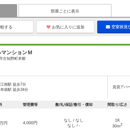
部屋ごとに表示
お気に入りに追加
空室状況
ルマンションＭ
市古知野町本郷
江南駅 徒歩7分
賃貸アパ
布袋駅 徒歩34分
料
管理費等
敷/礼/保証/敷引・償却
間取り/広さ
なし / なし
1K
4,000円
万円
2
なし / -
30m