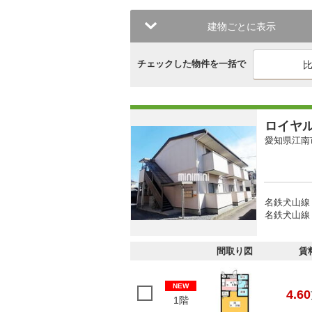
建物ごとに表示
チェックした物件を一括で
ロイヤ
愛知県江南
名鉄犬山線 
名鉄犬山線 
間取り図
賃
NEW
4.60
1階