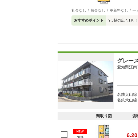
礼金なし
敷金なし
更新料なし
一
おすすめポイント
9.3帖の広々1Ｋ！
グレー
愛知県江南
名鉄犬山線 
名鉄犬山線 
間取り図
賃
NEW
6.20
2階