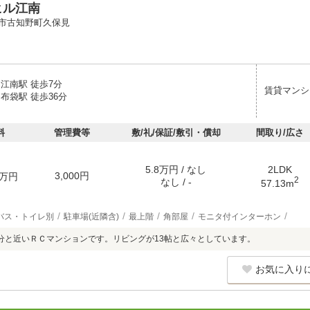
ヒル江南
市古知野町久保見
江南駅 徒歩7分
賃貸マンシ
布袋駅 徒歩36分
料
管理費等
敷/礼/保証/敷引・償却
間取り/広さ
5.8万円 / なし
2LDK
3,000円
万円
2
なし / -
57.13m
バス・トイレ別
駐車場(近隣含)
最上階
角部屋
モニタ付インターホン
分と近いＲＣマンションです。リビングが13帖と広々としています。
お気に入り