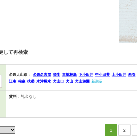
更して再検索
名鉄犬山線：
名鉄名古屋
栄生
東枇杷島
下小田井
中小田井
上小田井
西春
江南
柏森
扶桑
木津用水
犬山口
犬山
犬山遊園
新鵜沼
賃料：
礼金なし
1
2