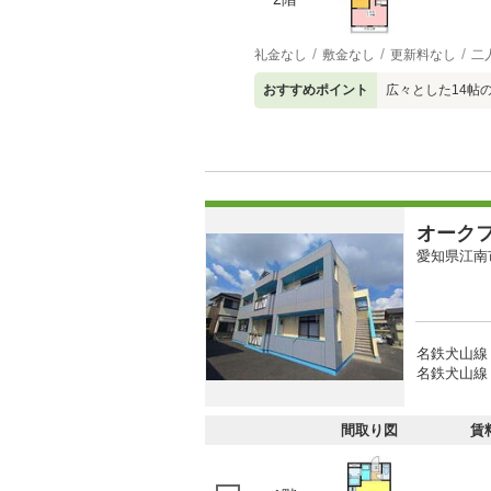
礼金なし
敷金なし
更新料なし
二
おすすめポイント
広々とした14帖
オーク
愛知県江南
名鉄犬山線 
名鉄犬山線 
間取り図
賃