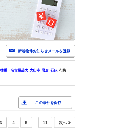
徳重・名古屋芸大
大山寺
岩倉
石仏
布袋
この条件を保存
3
4
5
11
次へ
…