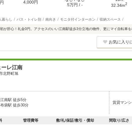
4,000円
円
2
5万円 / -
32.34m
人暮らし
バス・トイレ別
南向き
モニタ付インターホン
収納スペース
初が肝心！礼金0円。アクセスのいい江南駅徒歩3分立地の物件、更にマイ自転車を
お気に入り
ェーレ江南
市北野町旭
江南駅 徒歩5分
賃貸マンシ
布袋駅 徒歩30分
料
管理費等
敷/礼/保証/敷引・償却
間取り/広さ