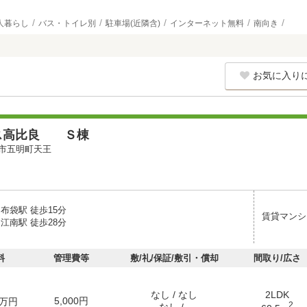
人暮らし
バス・トイレ別
駐車場(近隣含)
インターネット無料
南向き
お気に入り
ス高比良 Ｓ棟
市五明町天王
布袋駅 徒歩15分
賃貸マンシ
江南駅 徒歩28分
料
管理費等
敷/礼/保証/敷引・償却
間取り/広さ
なし / なし
2LDK
5,000円
万円
2