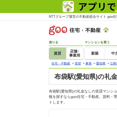
NTTグループ運営の不動産総合サイト goo
借りる
マンションを買う
店舗･
賃貸
新築
中
事業用
住宅・不動産
>
賃貸
>
東海
>
愛知県
>
江南
布袋駅(愛知県)の礼
布袋駅(愛知県)の礼金なしの賃貸マン
報を探すならgoo住宅・不動産。賃料・
トします。