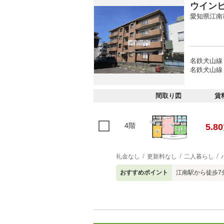
ウイン
愛知県江南
名鉄犬山線 
名鉄犬山線 
間取り図
賃
4階
5.80
礼金なし
更新料なし
二人暮らし
おすすめポイント
江南駅から徒歩7