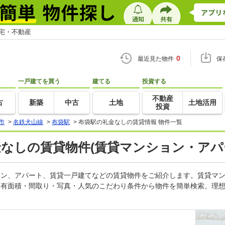
住宅・不動産
0
最近見た物件
保
一戸建てを買う
建てる
投資する
不動産
古
新築
中古
土地
土地活用
投資
市
>
名鉄犬山線
>
布袋駅
>
布袋駅の礼金なしの賃貸情報 物件一覧
金なしの賃貸物件(賃貸マンション・アパ
ション、アパート、賃貸一戸建てなどの賃貸物件をご紹介します。賃貸マ
専有面積・間取り・写真・人気のこだわり条件から物件を簡単検索。理想