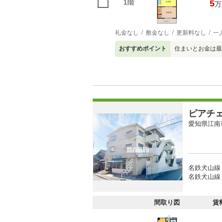
1階
5
万
礼金なし
敷金なし
更新料なし
一
おすすめポイント
住まいとお金は最
ピアチ
愛知県江南
名鉄犬山線 
名鉄犬山線 
間取り図
賃