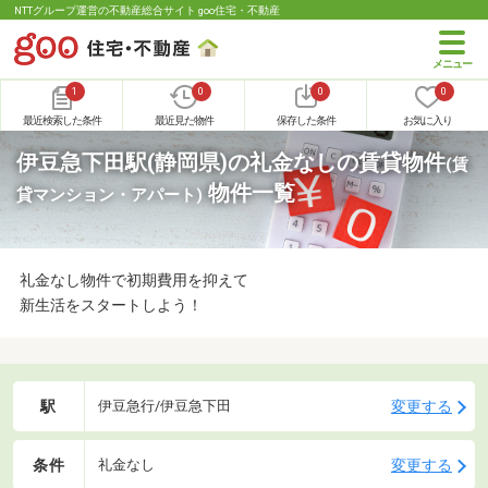
NTTグループ運営の不動産総合サイト goo住宅・不動産
1
0
0
0
最近検索した条件
最近見た物件
保存した条件
お気に入り
伊豆急下田駅(静岡県)の礼金なしの賃貸物件
(賃
物件一覧
貸マンション・アパート)
礼金なし物件で初期費用を抑えて
新生活をスタートしよう！
駅
変更する
伊豆急行/伊豆急下田
条件
変更する
礼金なし