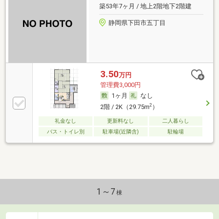
築53年7ヶ月 / 地上2階地下2階建
静岡県下田市五丁目
3.50
万円
管理費3,000円
1ヶ月
なし
2
2階 / 2K（29.75m
）
礼金なし
更新料なし
二人暮らし
バス・トイレ別
駐車場(近隣含)
駐輪場
1～7
棟