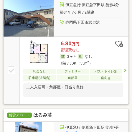
伊豆急行 伊豆急下田駅 徒歩4分
築31年7ヶ月 / 2階建
静岡県下田市武ガ浜
6.80
万円
管理費なし
2ヶ月
なし
2
1階 / 3DK（55m
）
礼金なし
ファミリー
バス・トイレ別
駐車場(近隣含)
角部屋
南向き
二人入居可・角部屋・日当り良好
はるみ荘
賃貸アパート
伊豆急行 伊豆急下田駅 徒歩7分