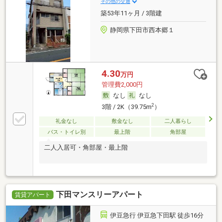
その他の交通
築53年11ヶ月 / 3階建
静岡県下田市西本郷１
4.30
万円
管理費2,000円
なし
なし
2
3階 / 2K（39.75m
）
礼金なし
敷金なし
二人暮らし
バス・トイレ別
最上階
角部屋
二人入居可・角部屋・最上階
下田マンスリーアパート
賃貸アパート
伊豆急行 伊豆急下田駅 徒歩16分