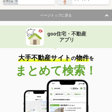
ページトップに戻る
goo住宅・不動産
アプリ
大手不動産サイト
物件
の
を
まとめて検索！