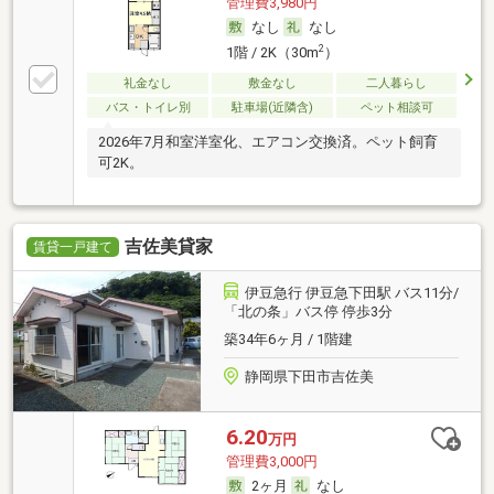
管理費3,980円
なし
なし
2
1階 / 2K（30m
）
礼金なし
敷金なし
二人暮らし
バス・トイレ別
駐車場(近隣含)
ペット相談可
2026年7月和室洋室化、エアコン交換済。ペット飼育
可2K。
吉佐美貸家
賃貸一戸建て
伊豆急行 伊豆急下田駅 バス11分/
「北の条」バス停 停歩3分
築34年6ヶ月 / 1階建
静岡県下田市吉佐美
6.20
万円
管理費3,000円
2ヶ月
なし