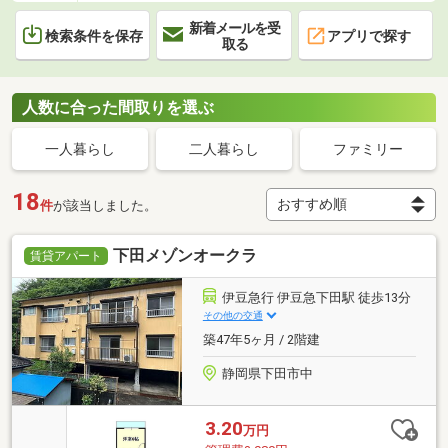
新着メールを受
検索条件を保存
アプリで探す
取る
人数に合った間取りを選ぶ
一人暮らし
二人暮らし
ファミリー
18
件
が該当しました。
下田メゾンオークラ
賃貸アパート
伊豆急行 伊豆急下田駅 徒歩13分
その他の交通
築47年5ヶ月 / 2階建
静岡県下田市中
3.20
万円