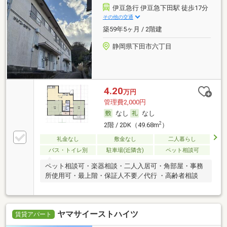
伊豆急行 伊豆急下田駅 徒歩17分
その他の交通
築59年5ヶ月 / 2階建
静岡県下田市六丁目
4.20
万円
管理費2,000円
なし
なし
2
2階 / 2DK（49.68m
）
礼金なし
敷金なし
二人暮らし
バス・トイレ別
駐車場(近隣含)
ペット相談可
ペット相談可・楽器相談・二人入居可・角部屋・事務
所使用可・最上階・保証人不要／代行 ・高齢者相談
ヤマサイーストハイツ
賃貸アパート