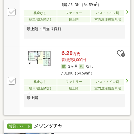
2
1階 / 3LDK（64.59m
）
礼金なし
ファミリー
バス・トイレ別
駐車場(近隣含)
最上階
室内洗濯機置き場
最上階・日当り良好
6.20
万円
管理費3,000円
2ヶ月
なし
2
/ 3LDK（64.59m
）
礼金なし
ファミリー
バス・トイレ別
駐車場(近隣含)
最上階
室内洗濯機置き場
最上階
メゾンツチヤ
賃貸アパート