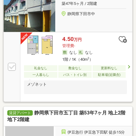
築47年5ヶ月 / 2階建
静岡県下田市中
4.50
万円
管理費-
なし
なし
2
1階 / 1K（40m
）
礼金なし
敷金なし
更新料なし
一人暮らし
バス・トイレ別
駐車場(近隣含)
メゾネット
静岡県下田市五丁目 築53年7ヶ月 地上2階
賃貸アパート
地下2階建
伊豆急行 伊豆急下田駅 徒歩15分