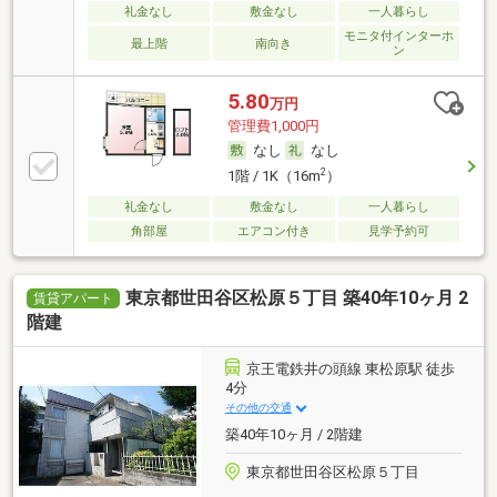
礼金なし
敷金なし
一人暮らし
モニタ付インターホ
最上階
南向き
ン
5.80
万円
管理費1,000円
なし
なし
2
1階 / 1K（16m
）
礼金なし
敷金なし
一人暮らし
角部屋
エアコン付き
見学予約可
東京都世田谷区松原５丁目 築40年10ヶ月 2
賃貸アパート
階建
京王電鉄井の頭線 東松原駅 徒歩
4分
その他の交通
築40年10ヶ月 / 2階建
東京都世田谷区松原５丁目