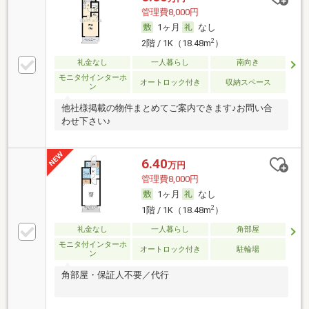
管理費8,000円
1ヶ月
なし
2
2階 / 1K（18.48m
）
礼金なし
一人暮らし
南向き
モニタ付インターホ
オートロック付き
収納スペース
ン
他社様掲載の物件まとめてご案内できます♪お問い合
わせ下さい♪
6.40
万円
管理費8,000円
1ヶ月
なし
2
1階 / 1K（18.48m
）
礼金なし
一人暮らし
角部屋
モニタ付インターホ
オートロック付き
駐輪場
ン
角部屋・保証人不要／代行