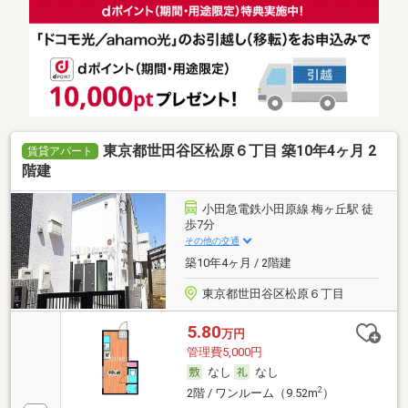
東京都世田谷区松原６丁目 築10年4ヶ月 2
賃貸アパート
階建
小田急電鉄小田原線 梅ヶ丘駅 徒
歩7分
その他の交通
築10年4ヶ月 / 2階建
東京都世田谷区松原６丁目
5.80
万円
管理費5,000円
なし
なし
2
2階 / ワンルーム（9.52m
）