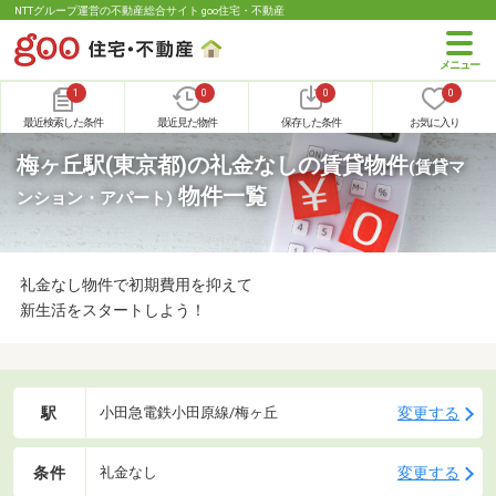
NTTグループ運営の不動産総合サイト goo住宅・不動産
1
0
0
0
最近検索した条件
最近見た物件
保存した条件
お気に入り
梅ヶ丘駅(東京都)の礼金なしの賃貸物件
(賃貸マ
物件一覧
ンション・アパート)
礼金なし物件で初期費用を抑えて
新生活をスタートしよう！
駅
変更する
小田急電鉄小田原線/梅ヶ丘
条件
変更する
礼金なし