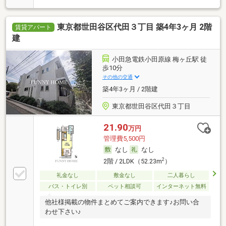
東京都世田谷区代田３丁目 築4年3ヶ月 2階
賃貸アパート
建
小田急電鉄小田原線 梅ヶ丘駅 徒
歩10分
その他の交通
築4年3ヶ月 / 2階建
東京都世田谷区代田３丁目
21.90
万円
管理費5,500円
なし
なし
2
2階 / 2LDK（52.23m
）
礼金なし
敷金なし
二人暮らし
バス・トイレ別
ペット相談可
インターネット無料
他社様掲載の物件まとめてご案内できます♪お問い合
わせ下さい♪