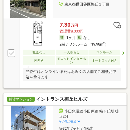
東京都世田谷区梅丘１丁目
7.30
万円
管理費8,000円
1ヶ月
なし
2
2階 / ワンルーム（19.98m
）
礼金なし
一人暮らし
ワンルーム
モニタ付インターホ
南向き
オートロック付き
ン
当物件はオンラインまたはお近くの店舗でご相談お申
込を承ります
イントランス梅丘ヒルズ
賃貸マンション
小田急電鉄小田原線 梅ヶ丘駅 徒
歩2分
その他の交通
築32年7ヶ月 / 4階建