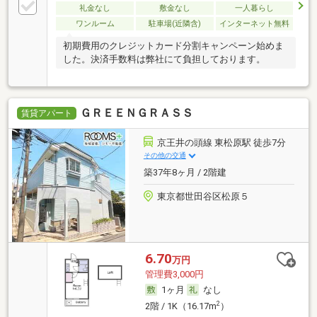
礼金なし
敷金なし
一人暮らし
ワンルーム
駐車場(近隣含)
インターネット無料
初期費用のクレジットカード分割キャンペーン始めま
した。決済手数料は弊社にて負担しております。
ＧＲＥＥＮＧＲＡＳＳ
賃貸アパート
京王井の頭線 東松原駅 徒歩7分
その他の交通
築37年8ヶ月 / 2階建
東京都世田谷区松原５
6.70
万円
管理費3,000円
1ヶ月
なし
2
2階 / 1K（16.17m
）