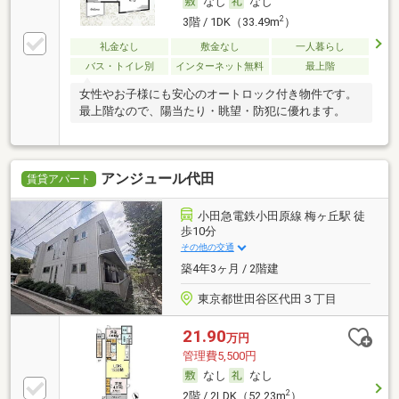
なし
なし
2
3階 / 1DK（33.49m
）
礼金なし
敷金なし
一人暮らし
バス・トイレ別
インターネット無料
最上階
女性やお子様にも安心のオートロック付き物件です。
最上階なので、陽当たり・眺望・防犯に優れます。
アンジュール代田
賃貸アパート
小田急電鉄小田原線 梅ヶ丘駅 徒
歩10分
その他の交通
築4年3ヶ月 / 2階建
東京都世田谷区代田３丁目
21.90
万円
管理費5,500円
なし
なし
2
2階 / 2LDK（52.23m
）