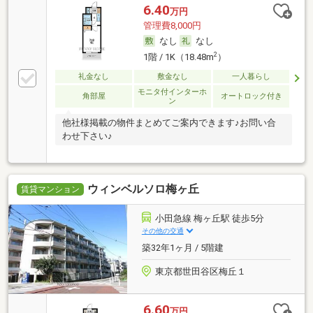
6.40
万円
管理費8,000円
なし
なし
2
1階 / 1K（18.48m
）
礼金なし
敷金なし
一人暮らし
モニタ付インターホ
角部屋
オートロック付き
ン
他社様掲載の物件まとめてご案内できます♪お問い合
わせ下さい♪
ウィンベルソロ梅ヶ丘
賃貸マンション
小田急線 梅ヶ丘駅 徒歩5分
その他の交通
築32年1ヶ月 / 5階建
東京都世田谷区梅丘１
6.60
万円