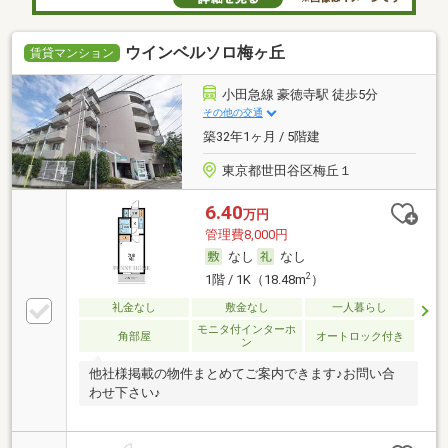
ウインベルソロ梅ヶ丘
賃貸マンション
小田急線 豪徳寺駅 徒歩5分
その他の交通
築32年1ヶ月 / 5階建
東京都世田谷区梅丘１
6.40
万円
管理費8,000円
なし
なし
2
1階 / 1K（18.48m
）
礼金なし
敷金なし
一人暮らし
モニタ付インターホ
角部屋
オートロック付き
ン
他社様掲載の物件まとめてご案内できます♪お問い合
わせ下さい♪