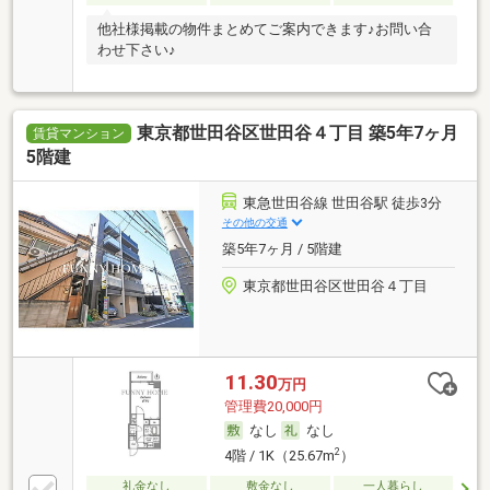
他社様掲載の物件まとめてご案内できます♪お問い合
わせ下さい♪
東京都世田谷区世田谷４丁目 築5年7ヶ月
賃貸マンション
5階建
東急世田谷線 世田谷駅 徒歩3分
その他の交通
築5年7ヶ月 / 5階建
東京都世田谷区世田谷４丁目
11.30
万円
管理費20,000円
なし
なし
2
4階 / 1K（25.67m
）
礼金なし
敷金なし
一人暮らし