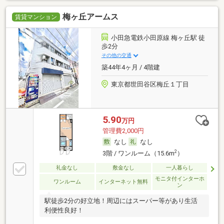
梅ヶ丘アームス
賃貸マンション
小田急電鉄小田原線 梅ヶ丘駅 徒
歩2分
その他の交通
築44年4ヶ月 / 4階建
東京都世田谷区梅丘１丁目
5.90
万円
管理費2,000円
なし
なし
2
3階 / ワンルーム（15.6m
）
礼金なし
敷金なし
一人暮らし
モニタ付インターホ
ワンルーム
インターネット無料
ン
駅徒歩2分の好立地！周辺にはスーパー等があり生活
利便性良好！