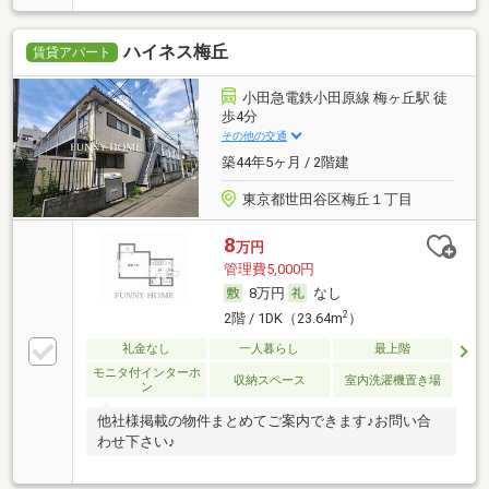
ハイネス梅丘
賃貸アパート
小田急電鉄小田原線 梅ヶ丘駅 徒
歩4分
その他の交通
築44年5ヶ月 / 2階建
東京都世田谷区梅丘１丁目
8
万円
管理費5,000円
8万円
なし
2
2階 / 1DK（23.64m
）
礼金なし
一人暮らし
最上階
モニタ付インターホ
収納スペース
室内洗濯機置き場
ン
他社様掲載の物件まとめてご案内できます♪お問い合
わせ下さい♪