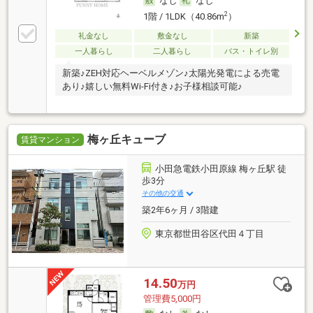
なし
なし
2
1階 / 1LDK（40.86m
）
礼金なし
敷金なし
新築
一人暮らし
二人暮らし
バス・トイレ別
新築♪ZEH対応ヘーベルメゾン♪太陽光発電による売電
あり♪嬉しい無料Wi-Fi付き♪お子様相談可能♪
梅ヶ丘キューブ
賃貸マンション
小田急電鉄小田原線 梅ヶ丘駅 徒
歩3分
その他の交通
築2年6ヶ月 / 3階建
東京都世田谷区代田４丁目
14.50
万円
管理費5,000円