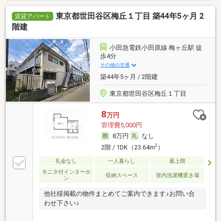
東京都世田谷区梅丘１丁目 築44年5ヶ月 2
賃貸アパート
階建
小田急電鉄小田原線 梅ヶ丘駅 徒
歩4分
その他の交通
築44年5ヶ月 / 2階建
東京都世田谷区梅丘１丁目
8
万円
管理費5,000円
8万円
なし
2
2階 / 1DK（23.64m
）
礼金なし
一人暮らし
最上階
モニタ付インターホ
収納スペース
室内洗濯機置き場
ン
他社様掲載の物件まとめてご案内できます♪お問い合
わせ下さい♪