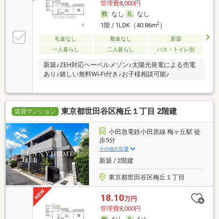
管理費8,000円
なし
なし
2
1階 / 1LDK（40.86m
）
礼金なし
敷金なし
新築
一人暮らし
二人暮らし
バス・トイレ別
新築♪ZEH対応ヘーベルメゾン♪太陽光発電による売電
あり♪嬉しい無料Wi-Fi付き♪お子様相談可能♪
東京都世田谷区梅丘１丁目 2階建
賃貸マンション
小田急電鉄小田原線 梅ヶ丘駅 徒
歩5分
その他の交通
新築 / 2階建
東京都世田谷区梅丘１丁目
18.10
万円
管理費8,000円