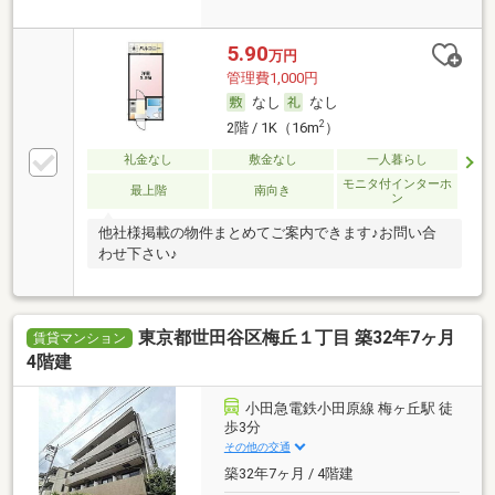
5.90
万円
管理費1,000円
なし
なし
2
2階 / 1K（16m
）
礼金なし
敷金なし
一人暮らし
モニタ付インターホ
最上階
南向き
ン
他社様掲載の物件まとめてご案内できます♪お問い合
わせ下さい♪
東京都世田谷区梅丘１丁目 築32年7ヶ月
賃貸マンション
4階建
小田急電鉄小田原線 梅ヶ丘駅 徒
歩3分
その他の交通
築32年7ヶ月 / 4階建