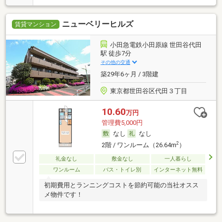
ニューベリーヒルズ
賃貸マンション
小田急電鉄小田原線 世田谷代田
駅 徒歩7分
その他の交通
築29年6ヶ月 / 3階建
東京都世田谷区代田３丁目
10.60
万円
管理費5,000円
なし
なし
2
2階 / ワンルーム（26.64m
）
礼金なし
敷金なし
一人暮らし
ワンルーム
バス・トイレ別
インターネット無料
初期費用とランニングコストを節約可能の当社オスス
メ物件です！