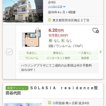
歩9分
その他の交通
築36年4ヶ月 / 4階建
東京都世田谷区梅丘２丁目
6.20
万円
管理費2,000円
なし
なし
2
2階 / ワンルーム（17m
）
礼金なし
敷金なし
一人暮らし
ワンルーム
インターネット無料
角部屋
ハウジングプラザにてご成約のお客様は仲介手数料
50％OFF！
ＳＯＬＡＳＩＡ ｒｅｓｉｄｅｎｃｅ世
賃貸マンション
田谷代田
小田急線 梅ヶ丘駅 徒歩6分