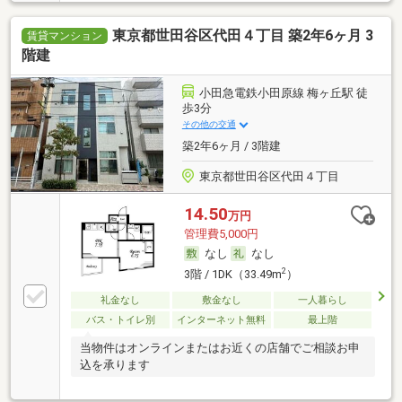
東京都世田谷区代田４丁目 築2年6ヶ月 3
賃貸マンション
階建
小田急電鉄小田原線 梅ヶ丘駅 徒
歩3分
その他の交通
築2年6ヶ月 / 3階建
東京都世田谷区代田４丁目
14.50
万円
管理費5,000円
なし
なし
2
3階 / 1DK（33.49m
）
礼金なし
敷金なし
一人暮らし
バス・トイレ別
インターネット無料
最上階
当物件はオンラインまたはお近くの店舗でご相談お申
込を承ります