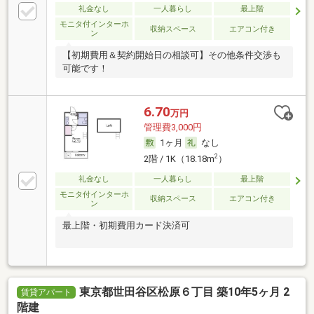
礼金なし
一人暮らし
最上階
モニタ付インターホ
収納スペース
エアコン付き
ン
【初期費用＆契約開始日の相談可】その他条件交渉も
可能です！
6.70
万円
管理費3,000円
1ヶ月
なし
2
2階 / 1K（18.18m
）
礼金なし
一人暮らし
最上階
モニタ付インターホ
収納スペース
エアコン付き
ン
最上階・初期費用カード決済可
東京都世田谷区松原６丁目 築10年5ヶ月 2
賃貸アパート
階建