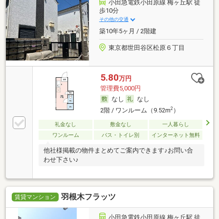
小田急電鉄小田原線 梅ヶ丘駅 徒
歩10分
その他の交通
築10年5ヶ月 / 2階建
東京都世田谷区松原６丁目
5.80
万円
管理費5,000円
なし
なし
2
2階 / ワンルーム（9.52m
）
礼金なし
敷金なし
一人暮らし
ワンルーム
バス・トイレ別
インターネット無料
他社様掲載の物件まとめてご案内できます♪お問い合
わせ下さい♪
羽根木フラッツ
賃貸マンション
小田急電鉄小田原線 梅ヶ丘駅 徒