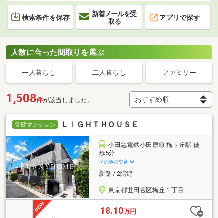
新着メールを受
検索条件を保存
アプリで探す
取る
人数に合った間取りを選ぶ
一人暮らし
二人暮らし
ファミリー
1,508
件
が該当しました。
ＬＩＧＨＴＨＯＵＳＥ
賃貸マンション
小田急電鉄小田原線 梅ヶ丘駅 徒
歩5分
その他の交通
新築 / 2階建
東京都世田谷区梅丘１丁目
18.10
万円