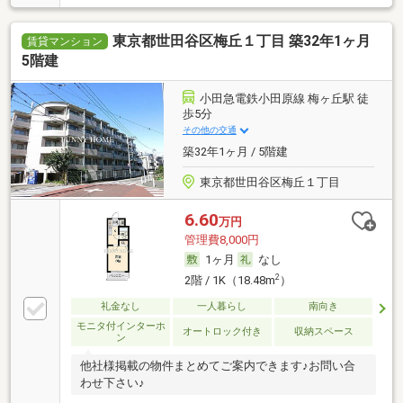
東京都世田谷区梅丘１丁目 築32年1ヶ月
賃貸マンション
5階建
小田急電鉄小田原線 梅ヶ丘駅 徒
歩5分
その他の交通
築32年1ヶ月 / 5階建
東京都世田谷区梅丘１丁目
6.60
万円
管理費8,000円
1ヶ月
なし
2
2階 / 1K（18.48m
）
礼金なし
一人暮らし
南向き
モニタ付インターホ
オートロック付き
収納スペース
ン
他社様掲載の物件まとめてご案内できます♪お問い合
わせ下さい♪