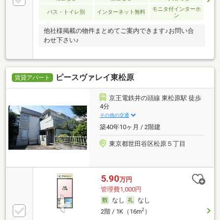
モニタ付インターホ
バス・トイレ別
インターネット無料
ン
他社様掲載の物件まとめてご案内できます♪お問い合
わせ下さい♪
ピースヴァレイ東松原
賃貸アパート
京王電鉄井の頭線 東松原駅 徒歩
4分
その他の交通
築40年10ヶ月 / 2階建
東京都世田谷区松原５丁目
5.90
万円
管理費1,000円
なし
なし
2
2階 / 1K（16m
）