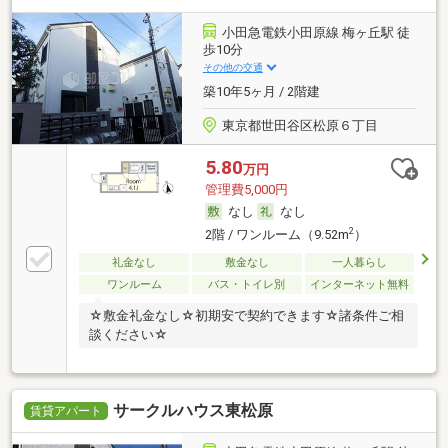
小田急電鉄小田原線 梅ヶ丘駅 徒
歩10分
その他の交通
築10年5ヶ月 / 2階建
東京都世田谷区松原６丁目
5.80
万円
管理費5,000円
なし
なし
2
2階 / ワンルーム（9.52m
）
礼金なし
敷金なし
一人暮らし
ワンルーム
バス・トイレ別
インターネット無料
☆敷金礼金なし☆初期安で契約できます☆諸条件ご相
談ください☆
サークルハウス東松原
賃貸アパート