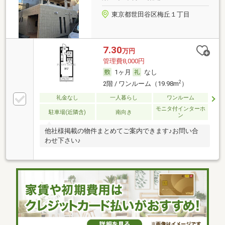
東京都世田谷区梅丘１丁目
7.30
万円
管理費8,000円
1ヶ月
なし
2
2階 / ワンルーム（19.98m
）
礼金なし
一人暮らし
ワンルーム
モニタ付インターホ
駐車場(近隣含)
南向き
ン
他社様掲載の物件まとめてご案内できます♪お問い合
わせ下さい♪