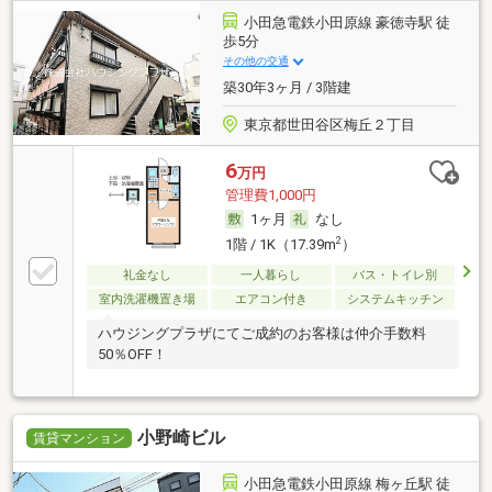
小田急電鉄小田原線 豪徳寺駅 徒
歩5分
その他の交通
築30年3ヶ月 / 3階建
東京都世田谷区梅丘２丁目
6
万円
管理費1,000円
1ヶ月
なし
2
1階 / 1K（17.39m
）
礼金なし
一人暮らし
バス・トイレ別
室内洗濯機置き場
エアコン付き
システムキッチン
ハウジングプラザにてご成約のお客様は仲介手数料
50％OFF！
小野崎ビル
賃貸マンション
小田急電鉄小田原線 梅ヶ丘駅 徒