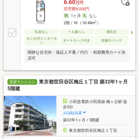
6.60
万円
管理費8,000円
1ヶ月
なし
2
2階 / 1K（18.48m
）
礼金なし
一人暮らし
南向き
モニタ付インターホ
オートロック付き
収納スペース
ン
閑静な住宅街・保証人不要／代行 ・初期費用カード決
済可
東京都世田谷区梅丘１丁目 築32年1ヶ月
賃貸マンション
5階建
小田急電鉄小田原線 梅ヶ丘駅 徒
歩5分
その他の交通
築32年1ヶ月 / 5階建
東京都世田谷区梅丘１丁目