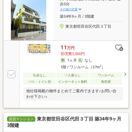
歩3分
その他の交通
築34年9ヶ月 / 3階建
東京都世田谷区代田３丁目
11
万円
管理費3,000円
1ヶ月
なし
2
1階 / ワンルーム（37m
）
礼金なし
一人暮らし
ワンルーム
バス・トイレ別
インターネット無料
角部屋
他社様掲載の物件まとめてご案内できます♪お問い合
わせ下さい♪
東京都世田谷区代田３丁目 築34年9ヶ月
賃貸マンション
3階建