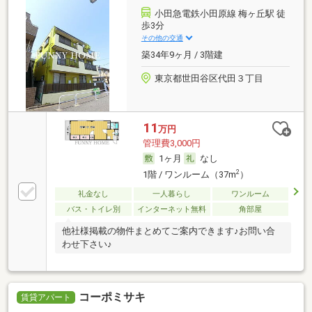
小田急電鉄小田原線 梅ヶ丘駅 徒
歩3分
その他の交通
築34年9ヶ月 / 3階建
東京都世田谷区代田３丁目
11
万円
管理費3,000円
1ヶ月
なし
2
1階 / ワンルーム（37m
）
礼金なし
一人暮らし
ワンルーム
バス・トイレ別
インターネット無料
角部屋
他社様掲載の物件まとめてご案内できます♪お問い合
わせ下さい♪
コーポミサキ
賃貸アパート