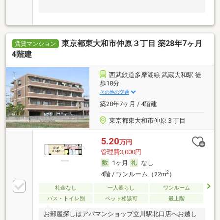
東京都東大和市仲原３丁目 築28年7ヶ月
賃貸マンション
4階建
西武鉄道多摩湖線 武蔵大和駅 徒
歩18分
その他の交通
築28年7ヶ月 / 4階建
東京都東大和市仲原３丁目
5.20
万円
管理費3,000円
1ヶ月
なし
2
4階 / ワンルーム（22m
）
礼金なし
一人暮らし
ワンルーム
バス・トイレ別
ペット相談可
最上階
お部屋探しはアパマンショップ立川駅北口店へお越し