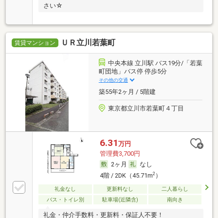
さい☆
ＵＲ立川若葉町
賃貸マンション
中央本線 立川駅 バス19分/「若葉
町団地」バス停 停歩5分
その他の交通
築55年2ヶ月 / 5階建
東京都立川市若葉町４丁目
6.31
万円
管理費3,700円
2ヶ月
なし
2
4階 / 2DK（45.71m
）
礼金なし
更新料なし
二人暮らし
バス・トイレ別
駐車場(近隣含)
南向き
礼金・仲介手数料・更新料・保証人不要！