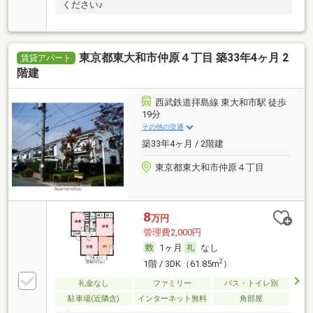
ください♪
東京都東大和市仲原４丁目 築33年4ヶ月 2
賃貸アパート
階建
西武鉄道拝島線 東大和市駅 徒歩
19分
その他の交通
築33年4ヶ月 / 2階建
東京都東大和市仲原４丁目
8
万円
管理費2,000円
1ヶ月
なし
2
1階 / 3DK（61.85m
）
礼金なし
ファミリー
バス・トイレ別
駐車場(近隣含)
インターネット無料
角部屋