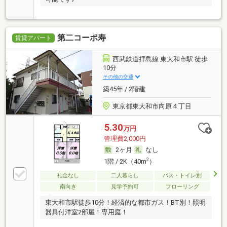
第二コーポ寿
賃貸アパート
西武鉄道拝島線 東大和市駅 徒歩
10分
その他の交通
築45年 / 2階建
東京都東大和市向原４丁目
5.30
万円
管理費2,000円
2ヶ月
なし
2
1階 / 2K（40m
）
礼金なし
二人暮らし
バス・トイレ別
南向き
見学予約可
フローリング
東大和市駅徒歩10分！経済的な都市ガス！BT別！照明
器具付洋室2部屋！専用庭！