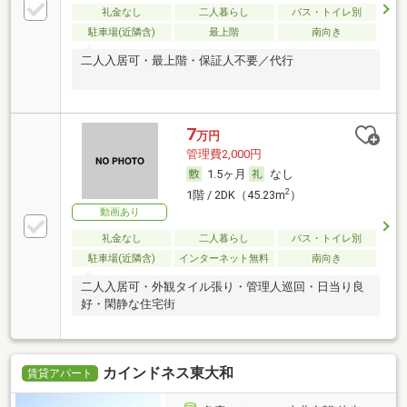
礼金なし
二人暮らし
バス・トイレ別
駐車場(近隣含)
最上階
南向き
二人入居可・最上階・保証人不要／代行
7
万円
管理費2,000円
1.5ヶ月
なし
2
1階 / 2DK（45.23m
）
動画あり
礼金なし
二人暮らし
バス・トイレ別
駐車場(近隣含)
インターネット無料
南向き
二人入居可・外観タイル張り・管理人巡回・日当り良
好・閑静な住宅街
カインドネス東大和
賃貸アパート