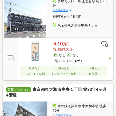
多摩モノレール 上北台駅 徒歩20
分
その他の交通
築9年6ヶ月 / 3階建
東京都東大和市中央１丁目
5.10
万円
管理費3,000円
なし
なし
2
1階 / 1K（25.34m
）
礼金なし
敷金なし
一人暮らし
バス・トイレ別
インターネット無料
角部屋
東京都東大和市中央１丁目 築33年4ヶ月
賃貸マンション
4階建
西武鉄道拝島線 東大和市駅 徒歩
16分
その他の交通