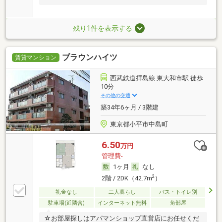
残り1件を表示する
ブラウンハイツ
賃貸マンション
西武鉄道拝島線 東大和市駅 徒歩
10分
その他の交通
築34年6ヶ月 / 3階建
東京都小平市中島町
6.50
万円
管理費-
1ヶ月
なし
2
2階 / 2DK（42.7m
）
礼金なし
二人暮らし
バス・トイレ別
駐車場(近隣含)
インターネット無料
角部屋
☆お部屋探しはアパマンショップ直営店にお任せくだ