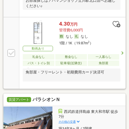
お部屋探しはアパマンショップ立川駅北口店へお越し
ください♪
4.30
万円
管理費6,000円
なし
なし
2
1階 / 1K（19.87m
）
動画あり
礼金なし
敷金なし
一人暮らし
バス・トイレ別
駐車場(近隣含)
角部屋
角部屋・フリーレント・初期費用カード決済可
パラシオンＮ
賃貸アパート
西武鉄道拝島線 東大和市駅 徒歩
7分
その他の交通
築34年8ヶ月 / 2階建