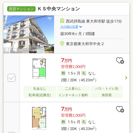
ＫＳ中央マンション
賃貸マンション
西武拝島線 東大和市駅 徒歩17分
その他の交通
築30年8ヶ月 / 3階建
東京都東大和市中央２
7
万円
管理費2,000円
1.5ヶ月
なし
2
2階 / 2DK（45.23m
）
礼金なし
二人暮らし
バス・トイレ別
駐車場(近隣含)
インターネット無料
角部屋
7
万円
管理費2,000円
1.5ヶ月
なし
2
3階 / 2DK（45.23m
）