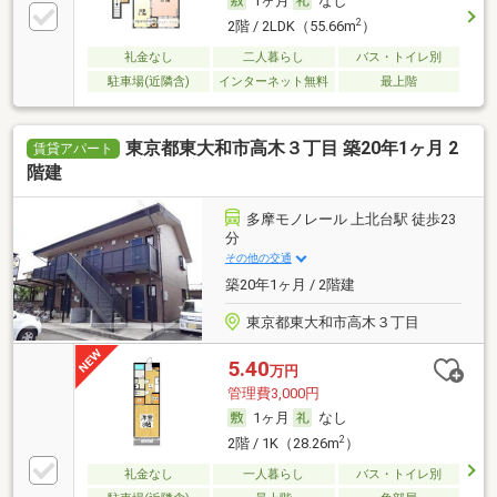
1ヶ月
なし
2
2階 / 2LDK（55.66m
）
礼金なし
二人暮らし
バス・トイレ別
駐車場(近隣含)
インターネット無料
最上階
東京都東大和市高木３丁目 築20年1ヶ月 2
賃貸アパート
階建
多摩モノレール 上北台駅 徒歩23
分
その他の交通
築20年1ヶ月 / 2階建
東京都東大和市高木３丁目
5.40
万円
管理費3,000円
1ヶ月
なし
2
2階 / 1K（28.26m
）
礼金なし
一人暮らし
バス・トイレ別