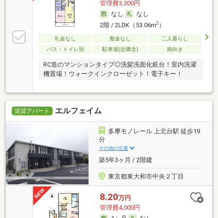
管理費3,300円
なし
なし
2
2階 / 2LDK（53.06m
）
礼金なし
敷金なし
二人暮らし
バス・トイレ別
駐車場(近隣含)
南向き
RC造のマンションタイプ◎洗髪洗面化粧台！室内洗濯
機置場！ウォークインクローゼット！電子キー！
エルフェイム
賃貸アパート
多摩モノレール 上北台駅 徒歩19
分
その他の交通
築5年3ヶ月 / 2階建
東京都東大和市中央２丁目
8.20
万円
管理費4,000円