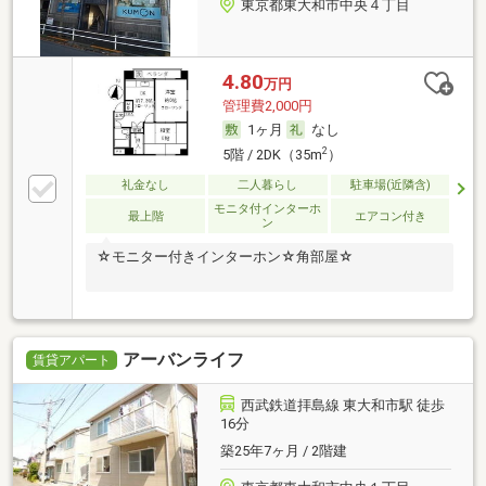
東京都東大和市中央４丁目
4.80
万円
管理費2,000円
1ヶ月
なし
2
5階 / 2DK（35m
）
礼金なし
二人暮らし
駐車場(近隣含)
モニタ付インターホ
最上階
エアコン付き
ン
☆モニター付きインターホン☆角部屋☆
アーバンライフ
賃貸アパート
西武鉄道拝島線 東大和市駅 徒歩
16分
築25年7ヶ月 / 2階建