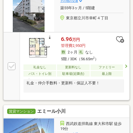
その他の交通
築55年3ヶ月 / 5階建
東京都立川市幸町４丁目
6.96
万円
管理費2,950円
2ヶ月
なし
2
5階 / 3DK（56.65m
）
礼金なし
更新料なし
ファミリー
バス・トイレ別
駐車場(近隣含)
最上階
礼金・仲介手数料・更新料・保証人不要！
エミール小川
賃貸マンション
西武鉄道拝島線 東大和市駅 徒歩
19分