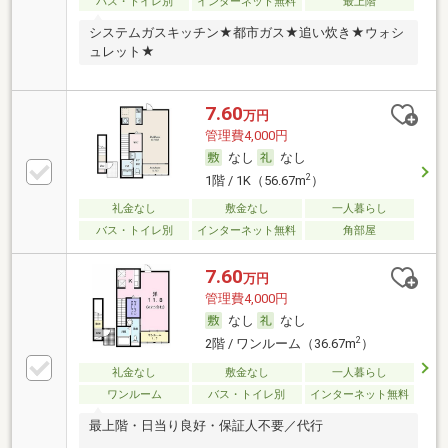
バス・トイレ別
インターネット無料
最上階
システムガスキッチン★都市ガス★追い炊き★ウォシ
ュレット★
7.60
万円
管理費4,000円
なし
なし
2
1階 / 1K（56.67m
）
礼金なし
敷金なし
一人暮らし
バス・トイレ別
インターネット無料
角部屋
7.60
万円
管理費4,000円
なし
なし
2
2階 / ワンルーム（36.67m
）
礼金なし
敷金なし
一人暮らし
ワンルーム
バス・トイレ別
インターネット無料
最上階・日当り良好・保証人不要／代行