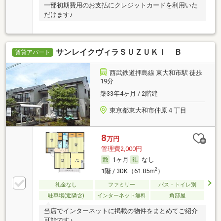
一部初期費用のお支払にクレジットカードを利用いた
だけます♪
サンレイクヴィラＳＵＺＵＫＩ Ｂ
賃貸アパート
西武鉄道拝島線 東大和市駅 徒歩
19分
築33年4ヶ月 / 2階建
東京都東大和市仲原４丁目
8
万円
管理費2,000円
1ヶ月
なし
2
1階 / 3DK（61.85m
）
礼金なし
ファミリー
バス・トイレ別
駐車場(近隣含)
インターネット無料
角部屋
当店でインターネットに掲載の物件をまとめてご紹介
可能です♪