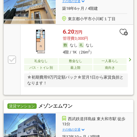
その他の交通
築18年6ヶ月 / 4階建
東京都小平市小川町１丁目
6.20
万円
管理費3,000円
なし
なし
2
4階 / 1K（26m
）
礼金なし
敷金なし
一人暮らし
バス・トイレ別
最上階
南向き
☆初期費用9万円定額パック☆翌月1日から家賃負担と
なります！
メゾンエムワン
賃貸マンション
西武鉄道拝島線 東大和市駅 徒歩
13分
その他の交通
築37年10ヶ月 / 3階建