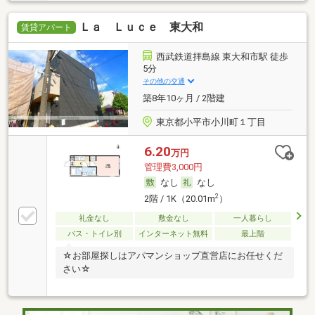
Ｌａ Ｌｕｃｅ 東大和
賃貸アパート
西武鉄道拝島線 東大和市駅 徒歩
5分
その他の交通
築8年10ヶ月 / 2階建
東京都小平市小川町１丁目
6.20
万円
管理費3,000円
なし
なし
2
2階 / 1K（20.01m
）
礼金なし
敷金なし
一人暮らし
バス・トイレ別
インターネット無料
最上階
☆お部屋探しはアパマンショップ直営店にお任せくだ
さい☆