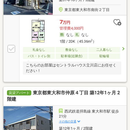
東京都東大和市南街２丁目
7
万円
管理費4,000円
なし
なし
2
1階 / 2DK（45.36m
）
礼金なし
敷金なし
二人暮らし
バス・トイレ別
駐車場(近隣含)
駐輪場
こちらのお部屋はセントラルハウス立川店にお任せく
ださい！
東京都東大和市仲原４丁目 築12年1ヶ月 2
賃貸アパート
階建
西武鉄道拝島線 東大和市駅 徒歩
21分
その他の交通
築12年1ヶ月 / 2階建