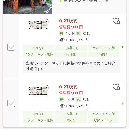
東京都東大和市新堀３丁目
6.20
万円
管理費5,000円
1ヶ月
なし
2
3階 / 1DK（35m
）
礼金なし
一人暮らし
バス・トイレ別
インターネット無料
角部屋
南向き
当店でインターネットに掲載の物件をまとめてご紹介
可能です♪
6.20
万円
管理費5,000円
1ヶ月
なし
2
2階 / 2DK（45m
）
礼金なし
二人暮らし
バス・トイレ別
インターネット無料
南向き
収納スペース