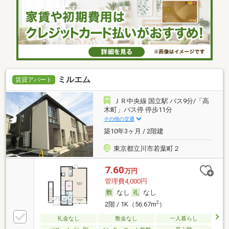
ミルエム
賃貸アパート
ＪＲ中央線 国立駅 バス9分/「高
木町」バス停 停歩11分
その他の交通
築10年3ヶ月 / 2階建
東京都立川市若葉町２
7.60
万円
管理費4,000円
なし
なし
2
2階 / 1K（56.67m
）
礼金なし
敷金なし
一人暮らし