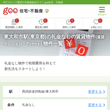
NTTグループ運営の不動産総合サイト goo住宅・不動産
1
0
0
0
最近検索した条件
最近見た物件
保存した条件
お気に入り
東大和市駅(東京都)の礼金なしの賃貸物件
(賃貸
物件一覧
マンション・アパート)
礼金なし物件で初期費用を抑えて
新生活をスタートしよう！
駅
変更する
西武鉄道拝島線/東大和市
条件
変更する
礼金なし