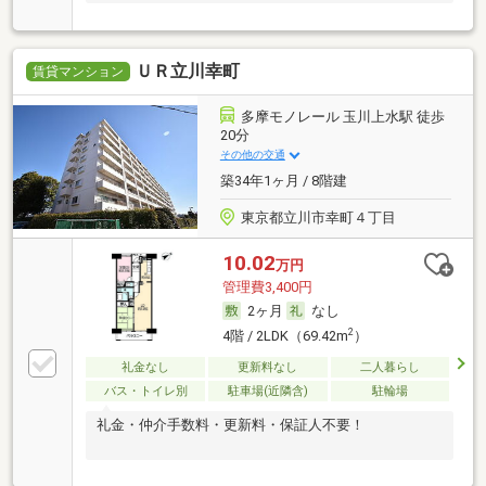
ＵＲ立川幸町
賃貸マンション
多摩モノレール 玉川上水駅 徒歩
20分
その他の交通
築34年1ヶ月 / 8階建
東京都立川市幸町４丁目
10.02
万円
管理費3,400円
2ヶ月
なし
2
4階 / 2LDK（69.42m
）
礼金なし
更新料なし
二人暮らし
バス・トイレ別
駐車場(近隣含)
駐輪場
礼金・仲介手数料・更新料・保証人不要！