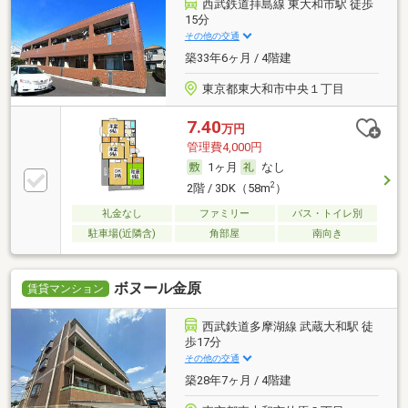
西武鉄道拝島線 東大和市駅 徒歩
15分
その他の交通
築33年6ヶ月 / 4階建
東京都東大和市中央１丁目
7.40
万円
管理費4,000円
1ヶ月
なし
2
2階 / 3DK（58m
）
礼金なし
ファミリー
バス・トイレ別
駐車場(近隣含)
角部屋
南向き
ボヌール金原
賃貸マンション
西武鉄道多摩湖線 武蔵大和駅 徒
歩17分
その他の交通
築28年7ヶ月 / 4階建