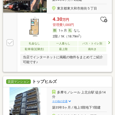
東京都東大和市南街５丁目
4.30
万円
管理費1,000円
1ヶ月
なし
2
2階 / 1K（18.79m
）
礼金なし
一人暮らし
バス・トイレ別
駐車場(近隣含)
最上階
南向き
当店でインターネットに掲載の物件をまとめてご紹介
可能です♪
トップヒルズ
賃貸マンション
多摩モノレール 上北台駅 徒歩14
分
その他の交通
築35年5ヶ月 / 地上5階地下1階建