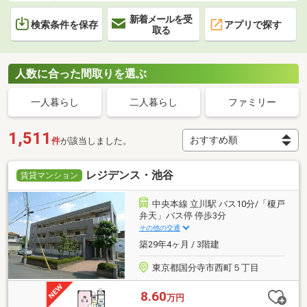
新着メールを受
検索条件を保存
アプリで探す
取る
人数に合った間取りを選ぶ
一人暮らし
二人暮らし
ファミリー
1,511
件
が該当しました。
レジデンス・池谷
賃貸マンション
中央本線 立川駅 バス10分/「榎戸
弁天」バス停 停歩3分
その他の交通
築29年4ヶ月 / 3階建
東京都国分寺市西町５丁目
8.60
万円