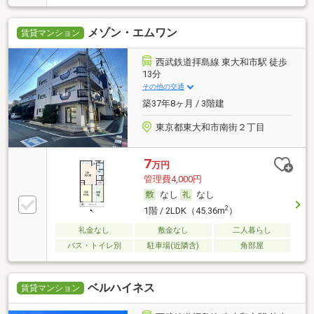
メゾン・エムワン
賃貸マンション
西武鉄道拝島線 東大和市駅 徒歩
13分
その他の交通
築37年8ヶ月 / 3階建
東京都東大和市南街２丁目
7
万円
管理費4,000円
なし
なし
2
1階 / 2LDK（45.36m
）
礼金なし
敷金なし
二人暮らし
バス・トイレ別
駐車場(近隣含)
角部屋
ベルハイネス
賃貸マンション