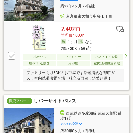
築33年4ヶ月 / 4階建
東京都東大和市中央１丁目
7.40
万円
管理費4,000円
1ヶ月
なし
2
2階 / 3DK（58m
）
礼金なし
ファミリー
バス・トイレ別
駐車場(近隣含)
角部屋
室内洗濯機置き場
ファミリー向け3DKのお部屋です◎経済的な都市ガ
ス！室内洗濯機置き場！独立洗面台！追焚給湯！
リバーサイドパレス
賃貸アパート
西武鉄道多摩湖線 武蔵大和駅 徒
歩19分
その他の交通
築30年8ヶ月 / 2階建