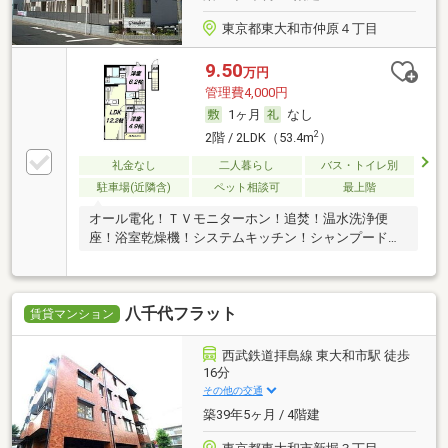
東京都東大和市仲原４丁目
9.50
万円
管理費4,000円
1ヶ月
なし
2
2階 / 2LDK（53.4m
）
礼金なし
二人暮らし
バス・トイレ別
駐車場(近隣含)
ペット相談可
最上階
オール電化！ＴＶモニターホン！追焚！温水洗浄便
座！浴室乾燥機！システムキッチン！シャンプードレ
ッサー
八千代フラット
賃貸マンション
西武鉄道拝島線 東大和市駅 徒歩
16分
その他の交通
築39年5ヶ月 / 4階建