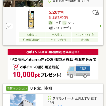
東京都東大和市仲原３丁目
5.20
万円
管理費3,000円
1ヶ月
なし
2
4階 / 1K（22m
）
礼金なし
一人暮らし
バス・トイレ別
駐車場(近隣含)
ペット相談可
最上階
ＵＲ立川幸町
賃貸マンション
多摩モノレール 玉川上水駅 徒歩
17分