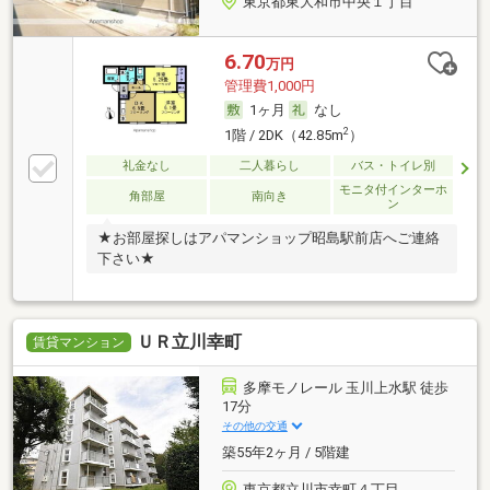
東京都東大和市中央１丁目
6.70
万円
管理費1,000円
1ヶ月
なし
2
1階 / 2DK（42.85m
）
礼金なし
二人暮らし
バス・トイレ別
モニタ付インターホ
角部屋
南向き
ン
★お部屋探しはアパマンショップ昭島駅前店へご連絡
下さい★
ＵＲ立川幸町
賃貸マンション
多摩モノレール 玉川上水駅 徒歩
17分
その他の交通
築55年2ヶ月 / 5階建
東京都立川市幸町４丁目