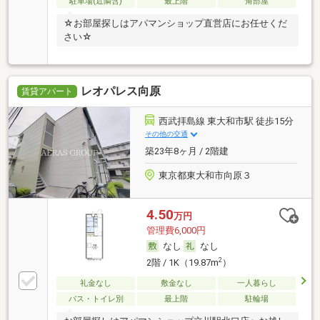
駐車場(近隣含)
最上階
角部屋
☆お部屋探しはアパマンショップ直営店にお任せくだ
さい☆
レオパレス向原
賃貸アパート
西武拝島線 東大和市駅 徒歩15分
その他の交通
築23年8ヶ月 / 2階建
東京都東大和市向原３
4.50
万円
管理費6,000円
なし
なし
2
2階 / 1K（19.87m
）
礼金なし
敷金なし
一人暮らし
バス・トイレ別
最上階
駐輪場