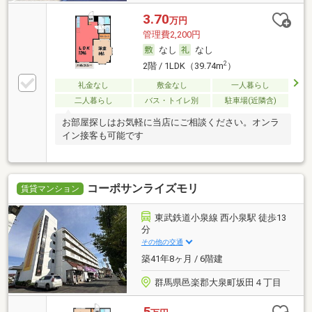
3.70
万円
管理費2,200円
なし
なし
2
2階 / 1LDK（39.74m
）
礼金なし
敷金なし
一人暮らし
二人暮らし
バス・トイレ別
駐車場(近隣含)
お部屋探しはお気軽に当店にご相談ください。オンラ
イン接客も可能です
コーポサンライズモリ
賃貸マンション
東武鉄道小泉線 西小泉駅 徒歩13
分
その他の交通
築41年8ヶ月 / 6階建
群馬県邑楽郡大泉町坂田４丁目
5