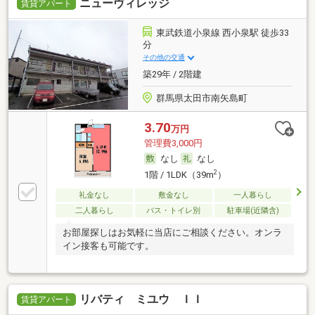
ニューヴィレッジ
賃貸アパート
東武鉄道小泉線 西小泉駅 徒歩33
分
その他の交通
築29年 / 2階建
群馬県太田市南矢島町
3.70
万円
管理費3,000円
なし
なし
2
1階 / 1LDK（39m
）
礼金なし
敷金なし
一人暮らし
二人暮らし
バス・トイレ別
駐車場(近隣含)
お部屋探しはお気軽に当店にご相談ください。オンラ
イン接客も可能です。
リバティ ミユウ ＩＩ
賃貸アパート