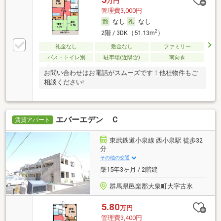
万円
管理費3,000円
なし
なし
2
2階 / 3DK（51.13m
）
礼金なし
敷金なし
ファミリー
バス・トイレ別
駐車場(近隣含)
南向き
お問い合わせはお電話がスムーズです！他社物件もご
相談ください!
エバーエデン Ｃ
賃貸アパート
東武鉄道小泉線 西小泉駅 徒歩32
分
その他の交通
築15年3ヶ月 / 2階建
群馬県邑楽郡大泉町大字古氷
5.80
万円
管理費3,400円