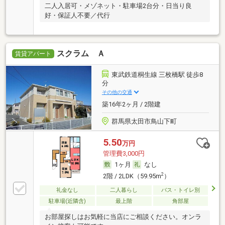
二人入居可・メゾネット・駐車場2台分・日当り良
好・保証人不要／代行
スクラム Ａ
賃貸アパート
東武鉄道桐生線 三枚橋駅 徒歩8
分
その他の交通
築16年2ヶ月 / 2階建
群馬県太田市鳥山下町
5.50
万円
管理費3,000円
1ヶ月
なし
2
2階 / 2LDK（59.95m
）
礼金なし
二人暮らし
バス・トイレ別
駐車場(近隣含)
最上階
角部屋
お部屋探しはお気軽に当店にご相談ください。オンラ