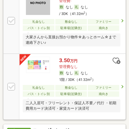
管理費-
なし
なし
2
/ 3DK（41.32m
）
礼金なし
敷金なし
ファミリー
バス・トイレ別
駐車場(近隣含)
南向き
大家さんから直接お預かり物件☆あっとホーム☆まで
連絡下さい♪
3.50
万円
管理費なし
なし
なし
2
1階 / 3DK（41.32m
）
礼金なし
敷金なし
ファミリー
バス・トイレ別
駐車場(近隣含)
南向き
二人入居可・フリーレント・保証人不要／代行 ・初期
費用カード決済可・家賃カード決済可