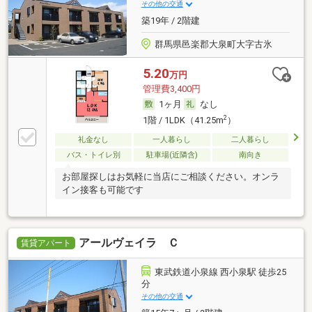
その他の交通
築19年 / 2階建
群馬県邑楽郡大泉町大字古氷
5.20
万円
管理費3,400円
1ヶ月
なし
2
1階 / 1LDK（41.25m
）
礼金なし
一人暮らし
二人暮らし
バス・トイレ別
駐車場(近隣含)
南向き
お部屋探しはお気軽に当店にご相談ください。オンラ
イン接客も可能です
アールヴェイラ Ｃ
賃貸アパート
東武鉄道小泉線 西小泉駅 徒歩25
分
その他の交通