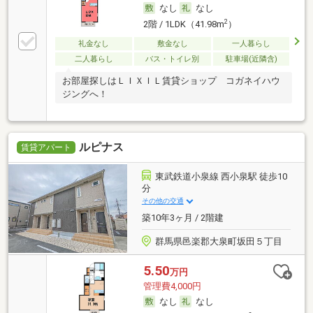
なし
なし
2
2階 / 1LDK（41.98m
）
礼金なし
敷金なし
一人暮らし
二人暮らし
バス・トイレ別
駐車場(近隣含)
お部屋探しはＬＩＸＩＬ賃貸ショップ コガネイハウ
ジングへ！
ルピナス
賃貸アパート
東武鉄道小泉線 西小泉駅 徒歩10
分
その他の交通
築10年3ヶ月 / 2階建
群馬県邑楽郡大泉町坂田５丁目
5.50
万円
管理費4,000円
なし
なし