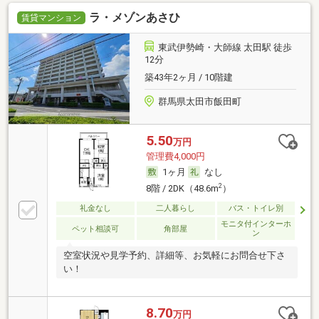
ラ・メゾンあさひ
賃貸マンション
東武伊勢崎・大師線 太田駅 徒歩
12分
築43年2ヶ月 / 10階建
群馬県太田市飯田町
5.50
万円
管理費4,000円
1ヶ月
なし
2
8階 / 2DK（48.6m
）
礼金なし
二人暮らし
バス・トイレ別
モニタ付インターホ
ペット相談可
角部屋
ン
空室状況や見学予約、詳細等、お気軽にお問合せ下さ
い！
8.70
万円