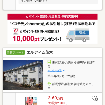
イン接客も可能です
エルディム茂木
賃貸アパート
東武鉄道小泉線 小泉町駅 徒歩2
分
その他の交通
築35年9ヶ月 / 2階建
群馬県邑楽郡大泉町城之内２丁
目
3.60
万円
管理費2,200円