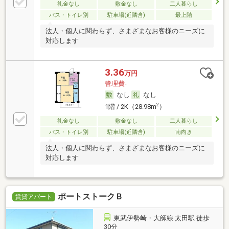
礼金なし
敷金なし
二人暮らし
バス・トイレ別
駐車場(近隣含)
最上階
法人・個人に関わらず、さまざまなお客様のニーズに
対応します
3.36
万円
管理費-
なし
なし
2
1階 / 2K（28.98m
）
礼金なし
敷金なし
二人暮らし
バス・トイレ別
駐車場(近隣含)
南向き
法人・個人に関わらず、さまざまなお客様のニーズに
対応します
ポートストークＢ
賃貸アパート
東武伊勢崎・大師線 太田駅 徒歩
30分