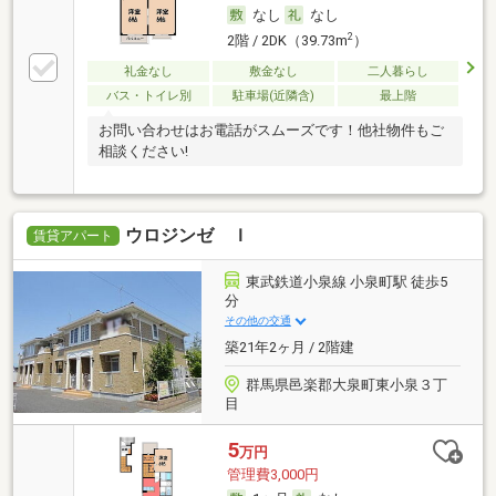
なし
なし
2
2階 / 2DK（39.73m
）
礼金なし
敷金なし
二人暮らし
バス・トイレ別
駐車場(近隣含)
最上階
お問い合わせはお電話がスムーズです！他社物件もご
相談ください!
ウロジンゼ Ｉ
賃貸アパート
東武鉄道小泉線 小泉町駅 徒歩5
分
その他の交通
築21年2ヶ月 / 2階建
群馬県邑楽郡大泉町東小泉３丁
目
5
万円
管理費3,000円