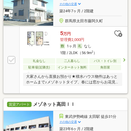
その他の交通
築24年7ヶ月 / 2階建
群馬県太田市藤阿久町
5
万円
管理費2,000円
1ヶ月
なし
2
1階 / 2LDK（56.9m
）
礼金なし
二人暮らし
バス・トイレ別
駐車場(近隣含)
インターネット無料
角部屋
大家さんから直接お預かり★積水ハウス物件はあっと
ホームまで♪メゾネットタイプ、春には窓からお花見
可能
メゾネット高田ＩＩ
賃貸アパート
東武伊勢崎線 太田駅 徒歩31分
その他の交通
築23年6ヶ月 / 2階建