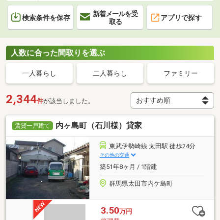
新着メールを受
検索条件を保存
アプリで探す
取る
人数に合った間取りを選ぶ
一人暮らし
二人暮らし
ファミリー
2,344
件
が該当しました。
内ヶ島町（石川様）貸家
賃貸一戸建て
東武伊勢崎線 太田駅 徒歩24分
その他の交通
築51年8ヶ月 / 1階建
群馬県太田市内ケ島町
3.50
万円