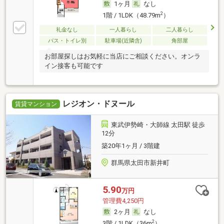
1ヶ月
なし
2
1階 / 1LDK（48.79m
）
礼金なし
一人暮らし
二人暮らし
バス・トイレ別
駐車場(近隣含)
角部屋
お部屋探しはお気軽に当店にご相談ください。オンラ
イン接客も可能です
レジオン・ドヌール
賃貸マンション
東武伊勢崎・大師線 太田駅 徒歩
12分
築20年1ヶ月 / 3階建
群馬県太田市新井町
5.90
万円
管理費4,250円
2ヶ月
なし
2
3階 / 1LDK（36m
）