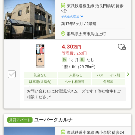
東武鉄道桐生線 治良門橋駅 徒歩
9分
その他の交通
築17年8ヶ月 / 2階建
群馬県太田市鳥山上町
4.30
万円
管理費3,250円
1ヶ月
なし
2
1階 / 1K（29.75m
）
礼金なし
一人暮らし
バス・トイレ別
駐車場(近隣含)
ペット相談可
角部屋
お問い合わせはお電話がスムーズです！他社物件もご
相談ください!
ユーパークカルナ
賃貸アパート
東武鉄道小泉線 西小泉駅 徒歩24