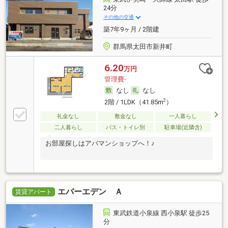
24分
その他の交通
築7年9ヶ月 / 2階建
群馬県太田市新井町
6.20
万円
管理費-
なし
なし
2
2階 / 1LDK（41.85m
）
礼金なし
敷金なし
一人暮らし
二人暮らし
バス・トイレ別
駐車場(近隣含)
お部屋探しはアパマンショップへ！♪
エバーエデン Ａ
賃貸アパート
東武鉄道小泉線 西小泉駅 徒歩25
分