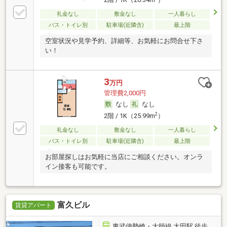
礼金なし
敷金なし
一人暮らし
バス・トイレ別
駐車場(近隣含)
最上階
空室状況や見学予約、詳細等、お気軽にお問合せ下さ
い！
3
万円
管理費2,000円
なし
なし
2
2階 / 1K（25.99m
）
礼金なし
敷金なし
一人暮らし
バス・トイレ別
駐車場(近隣含)
最上階
お部屋探しはお気軽に当店にご相談ください。オンラ
イン接客も可能です。
富久ビル
賃貸アパート
東武伊勢崎・大師線 太田駅 徒歩