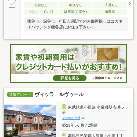
礼金なし
敷金なし
二人暮らし
バス・トイレ別
駐車場(近隣含)
角部屋
熊谷市、深谷市、行田市周辺でのお部屋探しはコガネ
イハウジング熊谷店にお任せ下さい！
ヴィッラ ルヴゥール
賃貸アパート
東武鉄道小泉線 小泉町駅 徒歩5
分
その他の交通
築23年5ヶ月 / 2階建
群馬県邑楽郡大泉町北小泉１丁