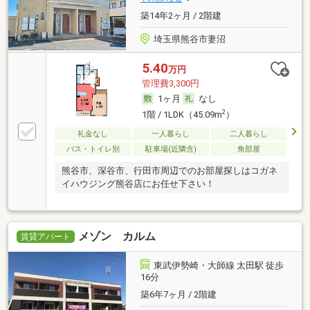
築14年2ヶ月 / 2階建
埼玉県熊谷市妻沼
5.40
万円
管理費3,300円
1ヶ月
なし
2
1階 / 1LDK（45.09m
）
礼金なし
一人暮らし
二人暮らし
バス・トイレ別
駐車場(近隣含)
角部屋
熊谷市、深谷市、行田市周辺でのお部屋探しはコガネ
イハウジング熊谷店にお任せ下さい！
メゾン カルム
賃貸アパート
東武伊勢崎・大師線 太田駅 徒歩
16分
築6年7ヶ月 / 2階建