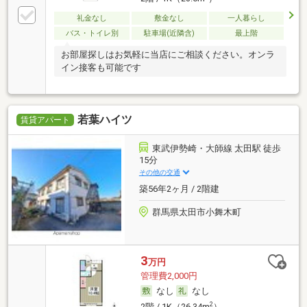
礼金なし
敷金なし
一人暮らし
バス・トイレ別
駐車場(近隣含)
最上階
お部屋探しはお気軽に当店にご相談ください。オンラ
イン接客も可能です
若葉ハイツ
賃貸アパート
東武伊勢崎・大師線 太田駅 徒歩
15分
その他の交通
築56年2ヶ月 / 2階建
群馬県太田市小舞木町
3
万円
管理費2,000円
なし
なし
2
2階 / 1K（26.34m
）