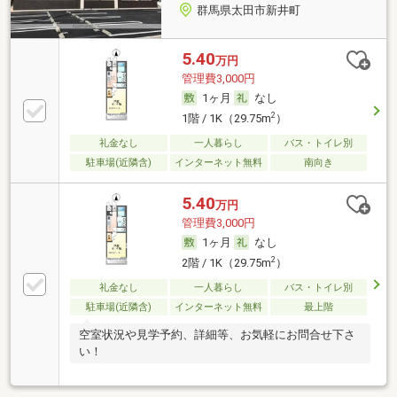
群馬県太田市新井町
5.40
万円
管理費3,000円
1ヶ月
なし
2
1階 / 1K（29.75m
）
礼金なし
一人暮らし
バス・トイレ別
駐車場(近隣含)
インターネット無料
南向き
5.40
万円
管理費3,000円
1ヶ月
なし
2
2階 / 1K（29.75m
）
礼金なし
一人暮らし
バス・トイレ別
駐車場(近隣含)
インターネット無料
最上階
空室状況や見学予約、詳細等、お気軽にお問合せ下さ
い！