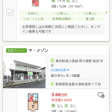
1ヶ月
なし
2
2階 / 1LDK（51.13m
）
礼金なし
一人暮らし
二人暮らし
バス・トイレ別
駐車場(近隣含)
最上階
お部屋探しはお気軽に当店にご相談ください。オンラ
イン接客も可能です
マ・メゾン
賃貸アパート
東武鉄道小泉線 西小泉駅 徒歩10
分
その他の交通
築31年5ヶ月 / 2階建
群馬県邑楽郡大泉町坂田７丁目
3.60
万円
管理費3,500円
なし
なし
2
2階 / 1K（23.6m
）