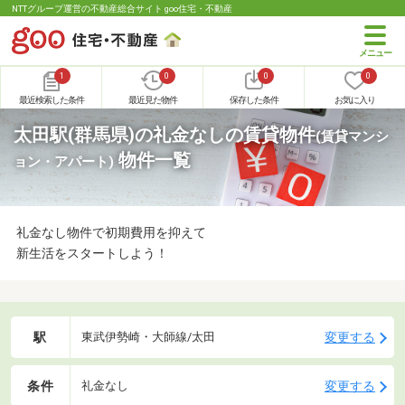
NTTグループ運営の不動産総合サイト goo住宅・不動産
1
0
0
0
最近検索した条件
最近見た物件
保存した条件
お気に入り
太田駅(群馬県)の礼金なしの賃貸物件
(賃貸マンシ
物件一覧
ョン・アパート)
礼金なし物件で初期費用を抑えて
新生活をスタートしよう！
駅
変更する
東武伊勢崎・大師線/太田
条件
変更する
礼金なし