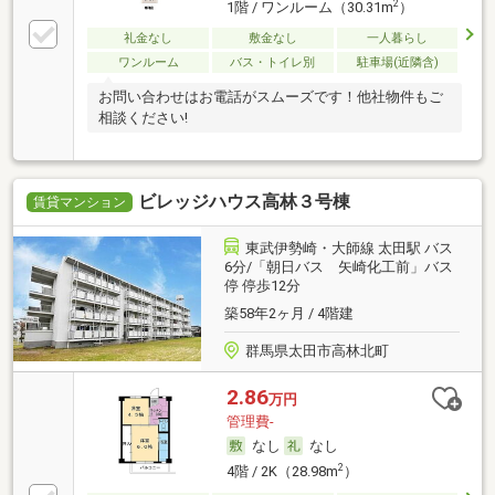
2
1階 / ワンルーム（30.31m
）
礼金なし
敷金なし
一人暮らし
ワンルーム
バス・トイレ別
駐車場(近隣含)
お問い合わせはお電話がスムーズです！他社物件もご
相談ください!
ビレッジハウス高林３号棟
賃貸マンション
東武伊勢崎・大師線 太田駅 バス
6分/「朝日バス 矢崎化工前」バス
停 停歩12分
築58年2ヶ月 / 4階建
群馬県太田市高林北町
2.86
万円
管理費-
なし
なし
2
4階 / 2K（28.98m
）