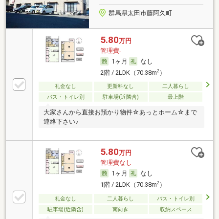
群馬県太田市藤阿久町
5.80
万円
管理費-
1ヶ月
なし
2
2階 / 2LDK（70.38m
）
礼金なし
更新料なし
二人暮らし
バス・トイレ別
駐車場(近隣含)
最上階
大家さんから直接お預かり物件☆あっとホーム☆まで
連絡下さい♪
5.80
万円
管理費なし
1ヶ月
なし
2
1階 / 2LDK（70.38m
）
礼金なし
二人暮らし
バス・トイレ別
駐車場(近隣含)
南向き
収納スペース