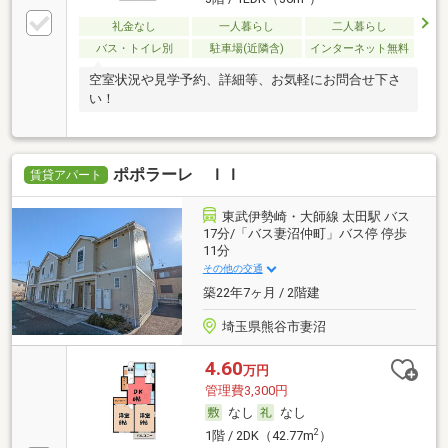
礼金なし
一人暮らし
二人暮らし
バス・トイレ別
駐車場(近隣含)
インターネット無料
空室状況や見学予約、詳細等、お気軽にお問合せ下さ
い！
ポポラーレ ＩＩ
賃貸アパート
東武伊勢崎・大師線 太田駅 バス
17分/「バス妻沼仲町」バス停 停歩
11分
その他の交通
築22年7ヶ月 / 2階建
埼玉県熊谷市妻沼
4.60
万円
管理費3,300円
なし
なし
2
1階 / 2DK（42.77m
）