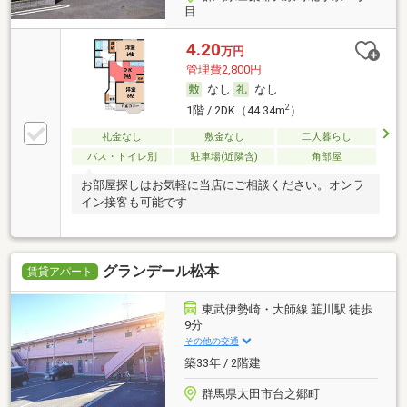
目
4.20
万円
管理費2,800円
なし
なし
2
1階 / 2DK（44.34m
）
礼金なし
敷金なし
二人暮らし
バス・トイレ別
駐車場(近隣含)
角部屋
お部屋探しはお気軽に当店にご相談ください。オンラ
イン接客も可能です
グランデール松本
賃貸アパート
東武伊勢崎・大師線 韮川駅 徒歩
9分
その他の交通
築33年 / 2階建
群馬県太田市台之郷町