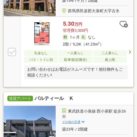
築15年7ヶ月 / 2階建
群馬県邑楽郡大泉町大字古氷
5.30
万円
管理費3,000円
1ヶ月
なし
2
2階 / 1LDK（41.25m
）
礼金なし
一人暮らし
二人暮らし
バス・トイレ別
駐車場(近隣含)
最上階
お問い合わせはお電話がスムーズです！他社物件もご
相談ください!
パルティール Ｋ
賃貸アパート
東武鉄道小泉線 西小泉駅 徒歩26
分
その他の交通
築23年 / 2階建