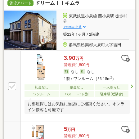
ドリームＩＩキムラ
賃貸アパート
東武鉄道小泉線 西小泉駅 徒歩33
分
その他の交通
築22年1ヶ月 / 2階建
群馬県邑楽郡大泉町大字吉田
3.90
万円
管理費1,800円
なし
なし
2
1階 / ワンルーム（33.15m
）
礼金なし
敷金なし
一人暮らし
ワンルーム
バス・トイレ別
駐車場(近隣含)
お部屋探しはお気軽に当店にご相談ください。オンラ
イン接客も可能です
5
万円
管理費1,800円