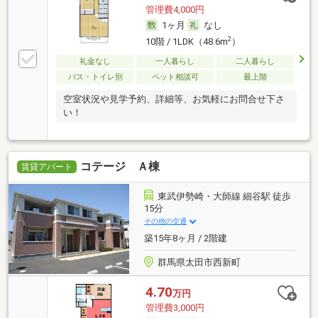
管理費4,000円
1ヶ月
なし
2
10階 / 1LDK（48.6m
）
礼金なし
一人暮らし
二人暮らし
バス・トイレ別
ペット相談可
最上階
空室状況や見学予約、詳細等、お気軽にお問合せ下さ
い！
コテージ Ａ棟
賃貸アパート
東武伊勢崎・大師線 細谷駅 徒歩
15分
その他の交通
築15年8ヶ月 / 2階建
群馬県太田市西新町
4.70
万円
管理費3,000円