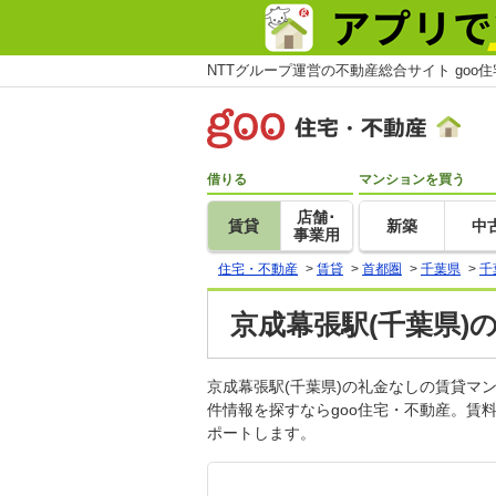
NTTグループ運営の不動産総合サイト goo
借りる
マンションを買う
店舗･
賃貸
新築
中
事業用
住宅・不動産
>
賃貸
>
首都圏
>
千葉県
>
千
京成幕張駅(千葉県)
京成幕張駅(千葉県)の礼金なしの賃貸
件情報を探すならgoo住宅・不動産。賃
ポートします。