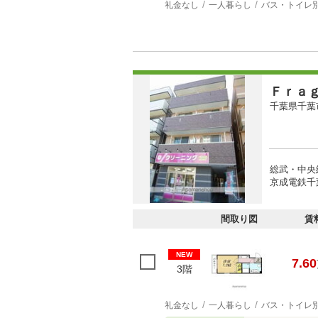
礼金なし
一人暮らし
バス・トイレ
Ｆｒａ
千葉県千葉
総武・中央
京成電鉄千
間取り図
賃
NEW
7.60
3階
礼金なし
一人暮らし
バス・トイレ