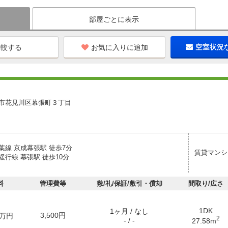
部屋ごとに表示
お気に入りに追加
空室状況
市花見川区幕張町３丁目
葉線 京成幕張駅 徒歩7分
賃貸マンシ
行線 幕張駅 徒歩10分
料
管理費等
敷/礼/保証/敷引・償却
間取り/広さ
1DK
1ヶ月 / なし
3,500円
万円
2
- / -
27.58m