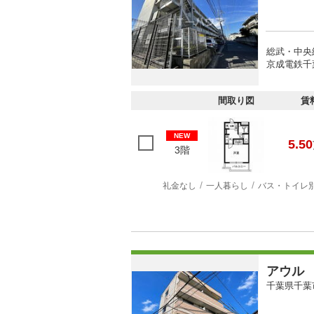
総武・中央
京成電鉄千
間取り図
賃
NEW
5.50
3階
礼金なし
一人暮らし
バス・トイレ
アウル
千葉県千葉