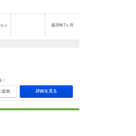
ョン
築33年7ヶ月
場
詳細を見る
に追加