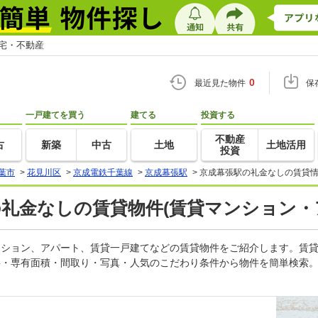
住宅・不動産
0
最近見た物件
保
一戸建てを買う
建てる
投資する
不動産
古
新築
中古
土地
土地活用
投資
葉市
>
花見川区
>
京成電鉄千葉線
>
京成幕張駅
>
京成幕張駅の礼金なしの賃貸情
の礼金なしの賃貸物件(賃貸マンション・
マンション、アパート、賃貸一戸建てなどの賃貸物件をご紹介します。賃
料・専有面積・間取り・写真・人気のこだわり条件から物件を簡単検索。