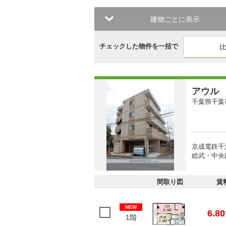
建物ごとに表示
チェックした物件を一括で
アウル
千葉県千葉
京成電鉄千
総武・中央緩
間取り図
賃
NEW
6.80
1階