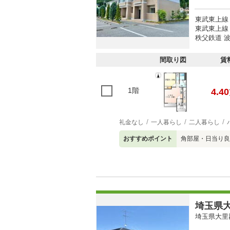
東武東上線 
東武東上線 
秩父鉄道 波
間取り図
賃
1階
4.40
礼金なし
一人暮らし
二人暮らし
おすすめポイント
角部屋・日当り良
埼玉県大
埼玉県大里