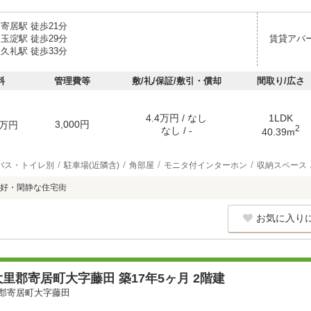
寄居駅 徒歩21分
玉淀駅 徒歩29分
賃貸アパ
久礼駅 徒歩33分
料
管理費等
敷/礼/保証/敷引・償却
間取り/広さ
4.4万円 / なし
1LDK
3,000円
万円
2
なし / -
40.39m
バス・トイレ別
駐車場(近隣含)
角部屋
モニタ付インターホン
収納スペース
好・閑静な住宅街
お気に入り
里郡寄居町大字藤田 築17年5ヶ月 2階建
郡寄居町大字藤田