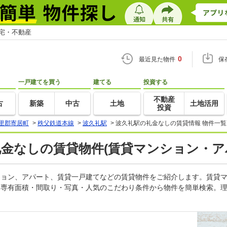
住宅・不動産
0
最近見た物件
保
一戸建てを買う
建てる
投資する
不動産
古
新築
中古
土地
土地活用
投資
里郡寄居町
>
秩父鉄道本線
>
波久礼駅
>
波久礼駅の礼金なしの賃貸情報 物件一覧
礼金なしの賃貸物件(賃貸マンション・ア
ンション、アパート、賃貸一戸建てなどの賃貸物件をご紹介します。賃貸
・専有面積・間取り・写真・人気のこだわり条件から物件を簡単検索。理