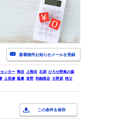
通センター
熊谷
上熊谷
石原
ひろせ野鳥の森
瀞
上長瀞
親鼻
皆野
和銅黒谷
大野原
秩父
この条件を保存