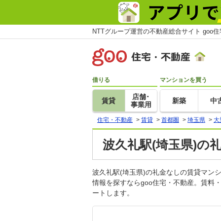
NTTグループ運営の不動産総合サイト goo
借りる
マンションを買う
店舗･
賃貸
新築
中
事業用
住宅・不動産
>
賃貸
>
首都圏
>
埼玉県
>
大
波久礼駅(埼玉県)の
波久礼駅(埼玉県)の礼金なしの賃貸マ
情報を探すならgoo住宅・不動産。賃料
ートします。