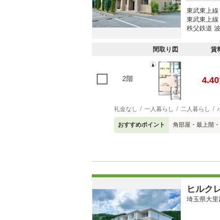
東武東上線 
東武東上線 
秩父鉄道 波
間取り図
賃
2階
4.40
礼金なし
一人暮らし
二人暮らし
おすすめポイント
角部屋・最上階・
ヒルク
埼玉県大里