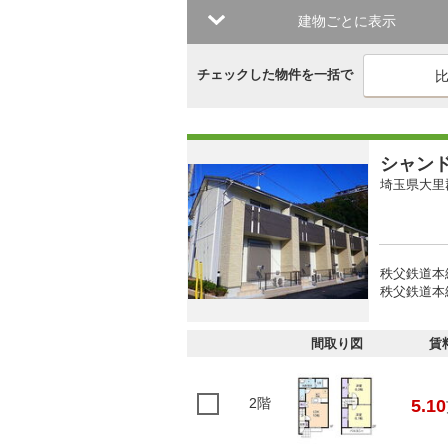
建物ごとに表示
チェックした物件を一括で
シャン
埼玉県大里
秩父鉄道本
秩父鉄道本線
間取り図
賃
2階
5.10