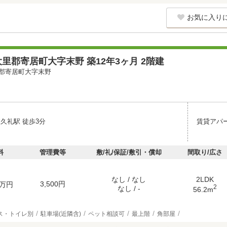
お気に入り
里郡寄居町大字末野 築12年3ヶ月 2階建
郡寄居町大字末野
久礼駅 徒歩3分
賃貸アパ
料
管理費等
敷/礼/保証/敷引・償却
間取り/広さ
なし / なし
2LDK
3,500円
万円
2
なし / -
56.2m
ス・トイレ別
駐車場(近隣含)
ペット相談可
最上階
角部屋