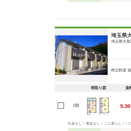
埼玉県大
埼玉県大里
秩父鉄道 波
間取り図
賃
1階
5.30
礼金なし
敷金なし
二人暮らし
バ