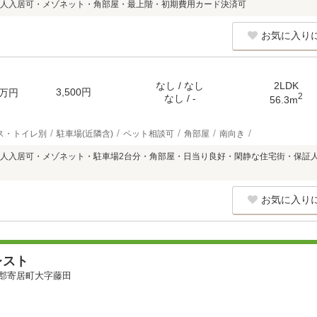
人入居可・メゾネット・角部屋・最上階・初期費用カード決済可
お気に入り
なし / なし
2LDK
3,500円
万円
2
なし / -
56.3m
ス・トイレ別
駐車場(近隣含)
ペット相談可
角部屋
南向き
人入居可・メゾネット・駐車場2台分・角部屋・日当り良好・閑静な住宅街・保証人
お気に入り
レスト
郡寄居町大字藤田