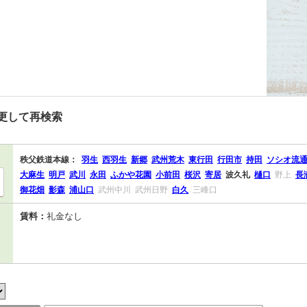
更して再検索
秩父鉄道本線：
羽生
西羽生
新郷
武州荒木
東行田
行田市
持田
ソシオ流
大麻生
明戸
武川
永田
ふかや花園
小前田
桜沢
寄居
波久礼
樋口
野上
長
御花畑
影森
浦山口
武州中川
武州日野
白久
三峰口
賃料：
礼金なし