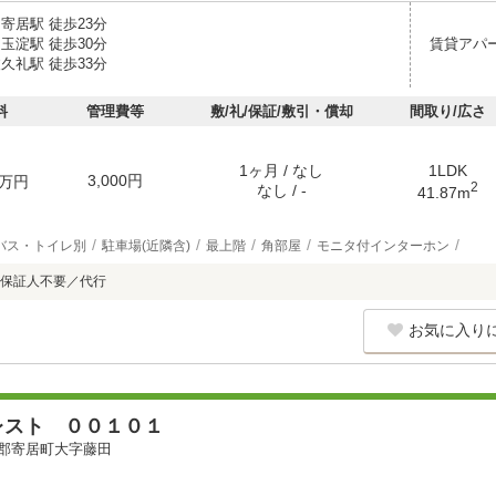
寄居駅 徒歩23分
玉淀駅 徒歩30分
賃貸アパ
久礼駅 徒歩33分
料
管理費等
敷/礼/保証/敷引・償却
間取り/広さ
1ヶ月 / なし
1LDK
3,000円
万円
2
なし / -
41.87m
バス・トイレ別
駐車場(近隣含)
最上階
角部屋
モニタ付インターホン
保証人不要／代行
お気に入り
レスト ００１０１
郡寄居町大字藤田