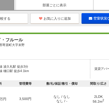
部屋ごとに表示
お気に入りに追加
空室状況
ド・フルール
郡寄居町大字末野
線 波久礼駅 徒歩3分
賃貸アパ
 樋口駅 徒歩4.1km
料
管理費等
敷/礼/保証/敷引・償却
間取り/広さ
なし / なし
2LDK
3,500円
万円
2
なし / -
56.2m