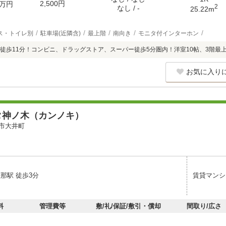
2,500円
万円
2
なし / -
25.22m
ス・トイレ別
駐車場(近隣含)
最上階
南向き
モニタ付インターホン
徒歩11分！コンビニ、ドラッグストア、スーパー徒歩5分圏内！洋室10帖、3階最
お気に入り
タ神ノ木（カンノキ）
市大井町
那駅 徒歩3分
賃貸マンシ
料
管理費等
敷/礼/保証/敷引・償却
間取り/広さ