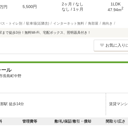
2ヶ月 / なし
1LDK
5,500円
万円
2
なし / 1ヶ月
47.94m
バス・トイレ別
駐車場(近隣含)
インターネット無料
角部屋
南向き
駅まで徒歩3分！無料Wi-Fi、宅配ボックス、照明器具付き！
お気に入り
レール
市長島町中野
那駅 徒歩14分
賃貸マンシ
料
管理費等
敷/礼/保証/敷引・償却
間取り/広さ