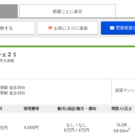
部屋ごとに表示
お気に入りに追加
空室状況
シェ２１
市大井町
那駅 徒歩35分
賃貸マンシ
野駅 徒歩18分
料
管理費等
敷/礼/保証/敷引・償却
間取り/広さ
なし / なし
2LDK
4,500円
万円
2
8万円 / 4万円
59.63m