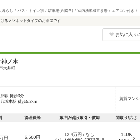
人暮らし
バス・トイレ別
駐車場(近隣含)
室内洗濯機置き場
エアコン付き
頂けるメゾネットタイプのお部屋です
お気に入り
タ神ノ木
市大井町
那駅 徒歩3分
賃貸マンシ
乃坂本駅 徒歩5.2km
料
管理費等
敷/礼/保証/敷引・償却
間取り/広さ
12.4万円 / なし
1LDK
5,500円
万円
2