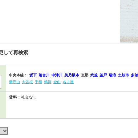
更して再検索
中央本線：
坂下
落合川
中津川
美乃坂本
恵那
武並
釜戸
瑞浪
土岐市
多
新守山
大曽根
千種
鶴舞
金山
名古屋
賃料：
礼金なし