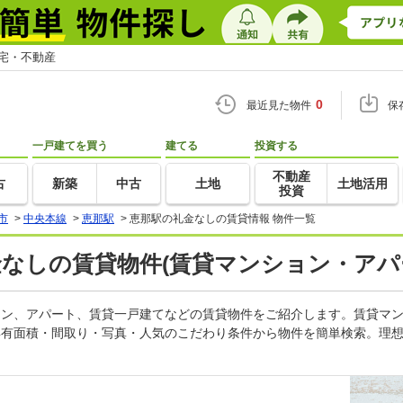
住宅・不動産
0
最近見た物件
保
一戸建てを買う
建てる
投資する
不動産
古
新築
中古
土地
土地活用
投資
市
>
中央本線
>
恵那駅
>
恵那駅の礼金なしの賃貸情報 物件一覧
金なしの賃貸物件(賃貸マンション・アパ
ション、アパート、賃貸一戸建てなどの賃貸物件をご紹介します。賃貸マ
専有面積・間取り・写真・人気のこだわり条件から物件を簡単検索。理想