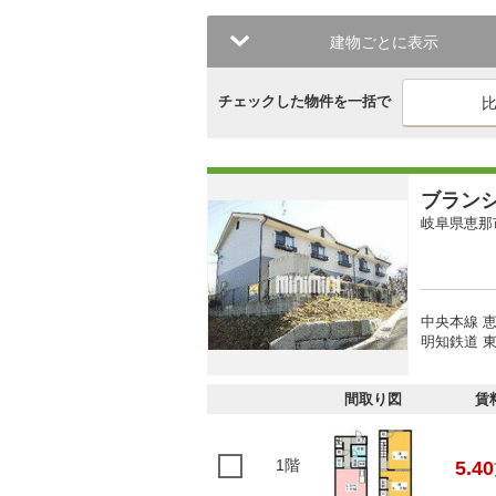
建物ごとに表示
チェックした物件を一括で
ブラン
岐阜県恵那
中央本線 恵
明知鉄道 東
間取り図
賃
1階
5.40