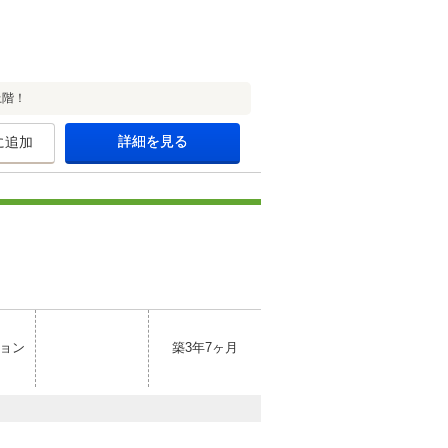
上階！
詳細を見る
に追加
ョン
築3年7ヶ月