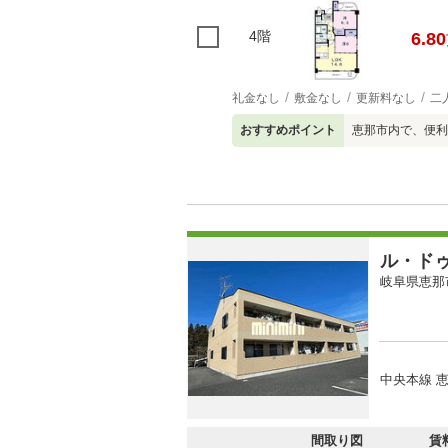
4階
6.80
礼金なし
敷金なし
更新料なし
二
おすすめポイント
恵那市内で、便利
ル・ド
岐阜県恵那
中央本線 恵
間取り図
賃