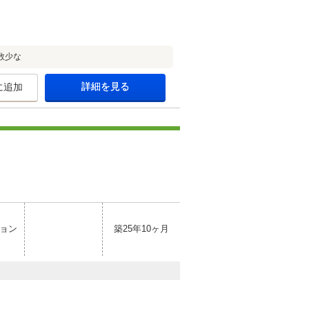
数少な
詳細を見る
に追加
ョン
築25年10ヶ月