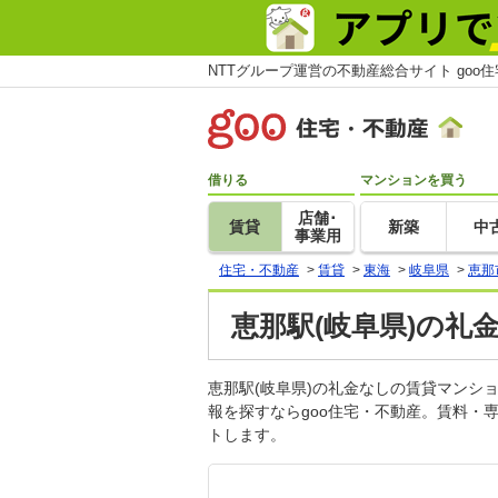
NTTグループ運営の不動産総合サイト goo
借りる
マンションを買う
店舗･
賃貸
新築
中
事業用
住宅・不動産
>
賃貸
>
東海
>
岐阜県
>
恵那
恵那駅(岐阜県)の礼
恵那駅(岐阜県)の礼金なしの賃貸マン
報を探すならgoo住宅・不動産。賃料・
トします。