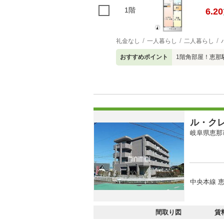
1階
6.20
礼金なし
一人暮らし
二人暮らし
おすすめポイント
1階角部屋！恵那
ル・ク
岐阜県恵那
中央本線 恵
間取り図
賃