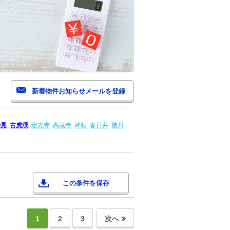
治見
古虎渓
定光寺
高蔵寺
神領
春日井
勝川
この条件を保存
1
2
3
次へ