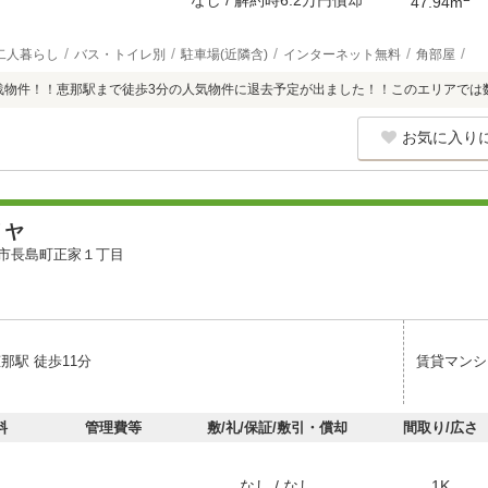
なし / 解約時6.2万円償却
47.94m
二人暮らし
バス・トイレ別
駐車場(近隣含)
インターネット無料
角部屋
築浅物件！！恵那駅まで徒歩3分の人気物件に退去予定が出ました！！このエリアでは
お気に入り
リヤ
市長島町正家１丁目
那駅 徒歩11分
賃貸マンシ
料
管理費等
敷/礼/保証/敷引・償却
間取り/広さ
なし / なし
1K