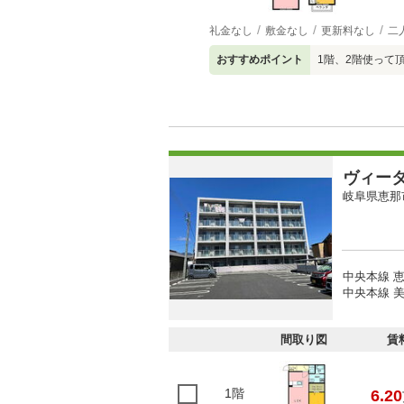
礼金なし
敷金なし
更新料なし
二
おすすめポイント
1階、2階使って
ヴィー
岐阜県恵那
中央本線 恵
中央本線 美
間取り図
賃
1階
6.20