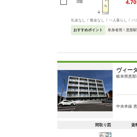
3階
4.70
礼金なし
敷金なし
一人暮らし
バ
おすすめポイント
単身者用！恵那駅
ヴィー
岐阜県恵那
中央本線 恵
間取り図
賃