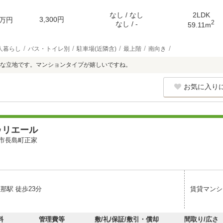
なし / なし
2LDK
3,300円
万円
2
なし / -
59.11m
人暮らし
バス・トイレ別
駐車場(近隣含)
最上階
南向き
な立地です。マンションタイプが嬉しいですね。
お気に入り
ゥリエール
市長島町正家
那駅 徒歩23分
賃貸マンシ
料
管理費等
敷/礼/保証/敷引・償却
間取り/広さ