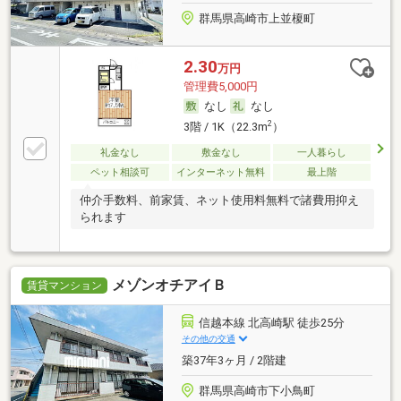
群馬県高崎市上並榎町
2.30
万円
管理費5,000円
なし
なし
2
3階 / 1K（22.3m
）
礼金なし
敷金なし
一人暮らし
ペット相談可
インターネット無料
最上階
仲介手数料、前家賃、ネット使用料無料で諸費用抑え
られます
メゾンオチアイＢ
賃貸マンション
信越本線 北高崎駅 徒歩25分
その他の交通
築37年3ヶ月 / 2階建
群馬県高崎市下小鳥町