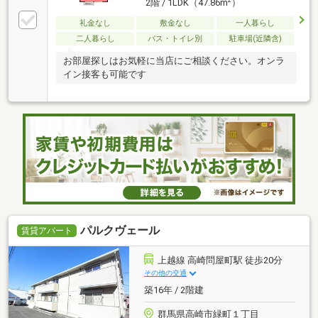
2
2階 / 1LDK（47.86m
）
礼金なし
敷金なし
一人暮らし
二人暮らし
バス・トイレ別
駐車場(近隣含)
お部屋探しはお気軽に当店にご相談ください。オンラ
イン接客も可能です
パルクヴェール
賃貸アパート
上越線 高崎問屋町駅 徒歩20分
その他の交通
築16年 / 2階建
群馬県高崎市緑町１丁目