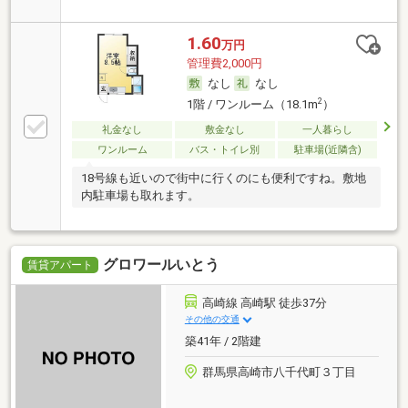
1.60
万円
管理費2,000円
なし
なし
2
1階 / ワンルーム（18.1m
）
礼金なし
敷金なし
一人暮らし
ワンルーム
バス・トイレ別
駐車場(近隣含)
18号線も近いので街中に行くのにも便利ですね。敷地
内駐車場も取れます。
グロワールいとう
賃貸アパート
高崎線 高崎駅 徒歩37分
その他の交通
築41年 / 2階建
群馬県高崎市八千代町３丁目