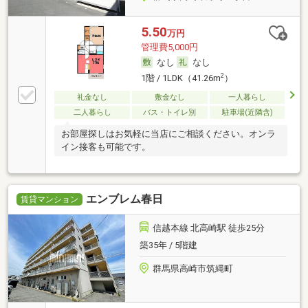
5.50
万円
管理費5,000円
なし
なし
2
1階 / 1LDK（41.26m
）
礼金なし
敷金なし
一人暮らし
二人暮らし
バス・トイレ別
駐車場(近隣含)
お部屋探しはお気軽に当店にご相談ください。オンラ
イン接客も可能です。
エンブレム春日
賃貸マンション
信越本線 北高崎駅 徒歩25分
築35年 / 5階建
群馬県高崎市筑縄町