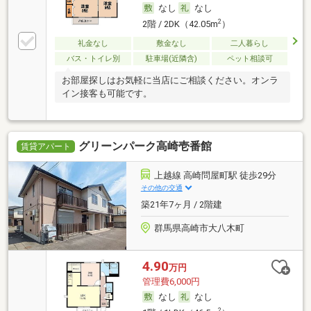
なし
なし
2
2階 / 2DK（42.05m
）
礼金なし
敷金なし
二人暮らし
バス・トイレ別
駐車場(近隣含)
ペット相談可
お部屋探しはお気軽に当店にご相談ください。オンラ
イン接客も可能です。
グリーンパーク高崎壱番館
賃貸アパート
上越線 高崎問屋町駅 徒歩29分
その他の交通
築21年7ヶ月 / 2階建
群馬県高崎市大八木町
4.90
万円
管理費6,000円
なし
なし
2