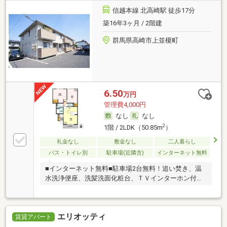
信越本線 北高崎駅 徒歩17分
築16年3ヶ月 / 2階建
群馬県高崎市上並榎町
6.50
万円
管理費4,000円
なし
なし
2
1階 / 2LDK（50.85m
）
礼金なし
敷金なし
二人暮らし
バス・トイレ別
駐車場(近隣含)
インターネット無料
■インターネット無料■駐車場2台無料！追い焚き、温
水洗浄便座、洗髪洗面化粧台、ＴＶインターホン付
き。
エリオッティ
賃貸アパート