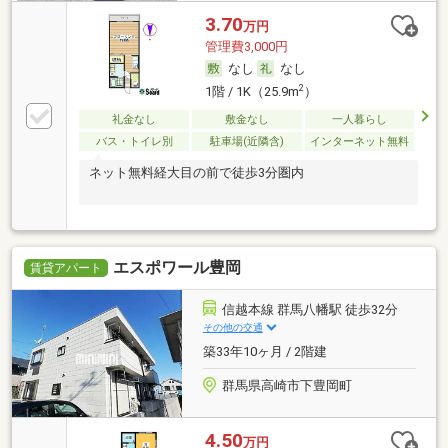
3.70
万円
管理費3,000円
なし
なし
2
1階 / 1K（25.9m
）
礼金なし
敷金なし
一人暮らし
バス・トイレ別
駐車場(近隣含)
インターネット無料
ネット無料経大目の前で徒歩3分圏内
エスポワール豊岡
賃貸アパート
信越本線 群馬八幡駅 徒歩32分
その他の交通
築33年10ヶ月 / 2階建
群馬県高崎市下豊岡町
4.50
万円