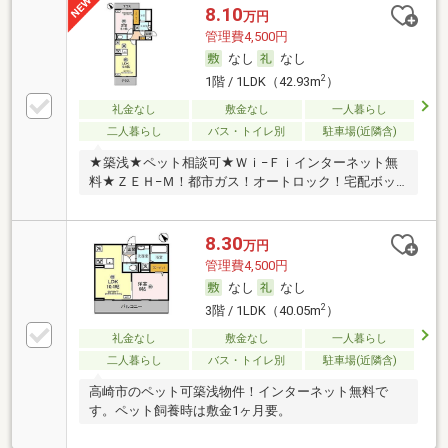
8.10
万円
管理費4,500円
なし
なし
2
1階 / 1LDK（42.93m
）
礼金なし
敷金なし
一人暮らし
二人暮らし
バス・トイレ別
駐車場(近隣含)
★築浅★ペット相談可★Ｗｉ−Ｆｉインターネット無
料★ＺＥＨ−Ｍ！都市ガス！オートロック！宅配ボッ
クス
8.30
万円
管理費4,500円
なし
なし
2
3階 / 1LDK（40.05m
）
礼金なし
敷金なし
一人暮らし
二人暮らし
バス・トイレ別
駐車場(近隣含)
高崎市のペット可築浅物件！インターネット無料で
す。ペット飼養時は敷金1ヶ月要。