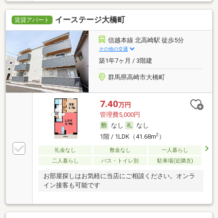
イーステージ大橋町
賃貸アパート
信越本線 北高崎駅 徒歩5分
その他の交通
築1年7ヶ月 / 3階建
群馬県高崎市大橋町
7.40
万円
管理費5,000円
なし
なし
2
1階 / 1LDK（41.68m
）
礼金なし
敷金なし
一人暮らし
二人暮らし
バス・トイレ別
駐車場(近隣含)
お部屋探しはお気軽に当店にご相談ください。オンラ
イン接客も可能です