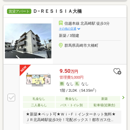
Ｄ−ＲＥＳＩＳＩＡ大橋
賃貸アパート
信越本線 北高崎駅 徒歩3分
その他の交通
新築 / 3階建
群馬県高崎市大橋町
9.50
万円
管理費5,000円
なし
なし
2
1階 / 2LDK（54.35m
）
礼金なし
敷金なし
新築
二人暮らし
バス・トイレ別
駐車場(近隣含)
★新築★ペット可★Ｗｉ−Ｆｉインターネット無料★
ＪＲ北高崎駅徒歩3分！宅配ボックス！都市ガス仕
様！