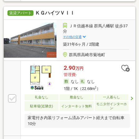
ＫＧハイツＶＩＩ
賃貸アパート
ＪＲ信越本線 群馬八幡駅 徒歩37
分
その他の交通
築31年6ヶ月 / 2階建
群馬県高崎市菊地町
2.90
万円
管理費-
なし
なし
2
1階 / 1K（22.68m
）
礼金なし
敷金なし
一人暮らし
モニタ付インターホ
駐車場(近隣含)
インターネット無料
ン
家電付き内装リフォーム済みアパート経大まで自転車
10分