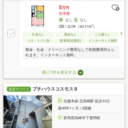
5
万円
管理費-
なし
なし
2
3階 / 2LDK（60.31m
）
礼金なし
敷金なし
二人暮らし
バス・トイレ別
駐車場(近隣含)
インターネット無料
敷金・礼金・クリーニング費用なしで初期費用抑えら
れます。インターネット無料。
残り1件を表示する
プチハウスコスモスＢ
賃貸アパート
信越本線 北高崎駅 徒歩32分
築40年1ヶ月 / 2階建
群馬県高崎市下豊岡町