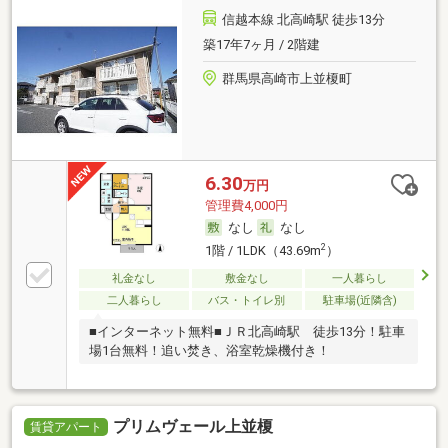
信越本線 北高崎駅 徒歩13分
築17年7ヶ月 / 2階建
群馬県高崎市上並榎町
6.30
万円
管理費4,000円
なし
なし
2
1階 / 1LDK（43.69m
）
礼金なし
敷金なし
一人暮らし
二人暮らし
バス・トイレ別
駐車場(近隣含)
■インターネット無料■ＪＲ北高崎駅 徒歩13分！駐車
場1台無料！追い焚き、浴室乾燥機付き！
プリムヴェール上並榎
賃貸アパート