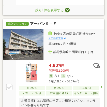
残り1件を表示する
アーバンＫ・Ｆ
賃貸マンション
上越線 高崎問屋町駅 徒歩15分
その他の交通
築33年6ヶ月 / 4階建
群馬県高崎市問屋町西１丁目
4.80
万円
管理費2,200円
なし
なし
2
3階 / 2LDK（56.07m
）
礼金なし
敷金なし
二人暮らし
バス・トイレ別
駐車場(近隣含)
インターネット無料
お部屋探しはお気軽に当店にご相談ください。オンラ
イン接客も可能です