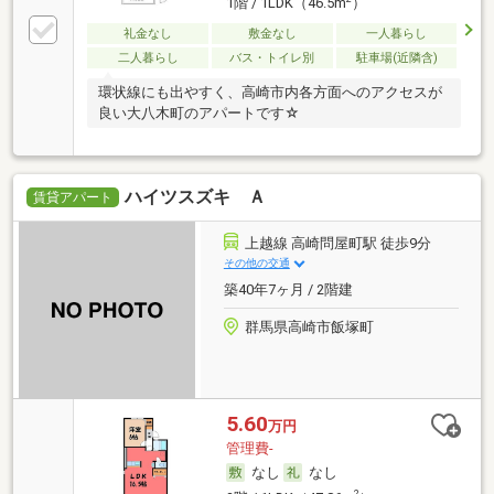
1階 / 1LDK（46.5m
）
礼金なし
敷金なし
一人暮らし
二人暮らし
バス・トイレ別
駐車場(近隣含)
環状線にも出やすく、高崎市内各方面へのアクセスが
良い大八木町のアパートです☆
ハイツスズキ Ａ
賃貸アパート
上越線 高崎問屋町駅 徒歩9分
その他の交通
築40年7ヶ月 / 2階建
群馬県高崎市飯塚町
5.60
万円
管理費-
なし
なし