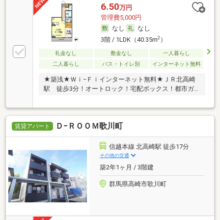
6.50
万円
管理費5,000円
なし
なし
2
3階 / 1LDK（40.35m
）
礼金なし
敷金なし
一人暮らし
二人暮らし
バス・トイレ別
インターネット無料
★築浅★Ｗｉ−Ｆｉインターネット無料★ＪＲ北高崎
駅 徒歩3分！オートロック！宅配ボックス！都市ガ
ス！
Ｄ−ＲＯＯＭ歌川町
賃貸アパート
信越本線 北高崎駅 徒歩17分
その他の交通
築2年1ヶ月 / 3階建
群馬県高崎市歌川町