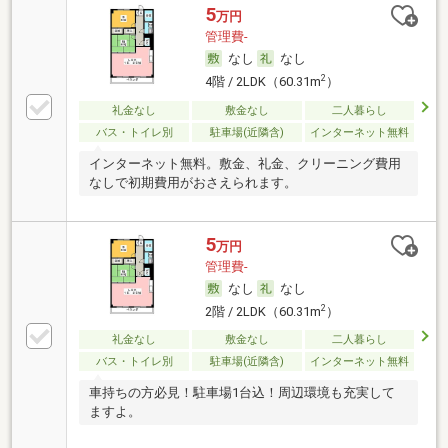
5
万円
管理費-
なし
なし
2
4階 / 2LDK（60.31m
）
礼金なし
敷金なし
二人暮らし
バス・トイレ別
駐車場(近隣含)
インターネット無料
インターネット無料。敷金、礼金、クリーニング費用
なしで初期費用がおさえられます。
5
万円
管理費-
なし
なし
2
2階 / 2LDK（60.31m
）
礼金なし
敷金なし
二人暮らし
バス・トイレ別
駐車場(近隣含)
インターネット無料
車持ちの方必見！駐車場1台込！周辺環境も充実して
ますよ。