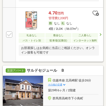
4.70
万円
管理費2,200円
なし
なし
2
4階 / 2LDK（56.07m
）
礼金なし
敷金なし
二人暮らし
バス・トイレ別
駐車場(近隣含)
インターネット無料
お部屋探しはお気軽に当店にご相談ください。オンラ
イン接客も可能です
サルドセジュール Ｂ
賃貸アパート
信越本線 北高崎駅 徒歩26分
その他の交通
築29年6ヶ月 / 2階建
群馬県高崎市下小鳥町