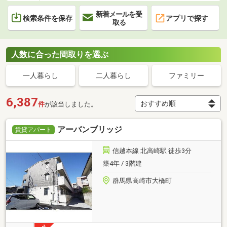
新着メールを受
検索条件を保存
アプリで探す
取る
人数に合った間取りを選ぶ
一人暮らし
二人暮らし
ファミリー
6,387
件
が該当しました。
アーバンブリッジ
賃貸アパート
信越本線 北高崎駅 徒歩3分
築4年 / 3階建
群馬県高崎市大橋町