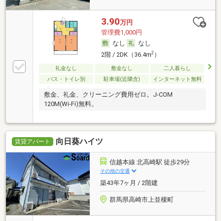
3.90
万円
管理費1,000円
なし
なし
2
2階 / 2DK（36.4m
）
礼金なし
敷金なし
二人暮らし
バス・トイレ別
駐車場(近隣含)
インターネット無料
敷金、礼金、クリーニング費用ゼロ。J-COM
120M(Wi-Fi)無料。
向日葵ハイツ
賃貸アパート
信越本線 北高崎駅 徒歩29分
その他の交通
築43年7ヶ月 / 2階建
群馬県高崎市上並榎町