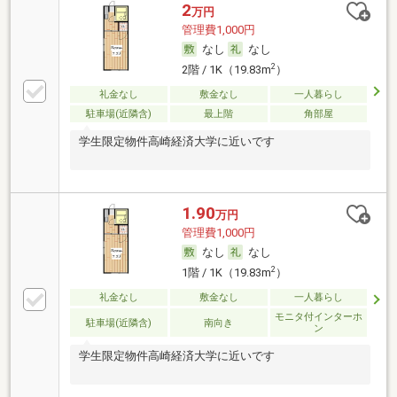
2
万円
管理費1,000円
なし
なし
2
2階 / 1K（19.83m
）
礼金なし
敷金なし
一人暮らし
駐車場(近隣含)
最上階
角部屋
学生限定物件高崎経済大学に近いです
1.90
万円
管理費1,000円
なし
なし
2
1階 / 1K（19.83m
）
礼金なし
敷金なし
一人暮らし
モニタ付インターホ
駐車場(近隣含)
南向き
ン
学生限定物件高崎経済大学に近いです