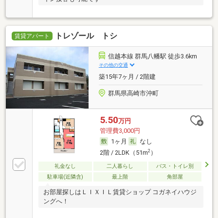
トレゾール トシ
賃貸アパート
信越本線 群馬八幡駅 徒歩3.6km
その他の交通
築15年7ヶ月 / 2階建
群馬県高崎市沖町
5.50
万円
管理費3,000円
1ヶ月
なし
2
2階 / 2LDK（51m
）
礼金なし
二人暮らし
バス・トイレ別
駐車場(近隣含)
最上階
角部屋
お部屋探しはＬＩＸＩＬ賃貸ショップ コガネイハウジ
ングへ！