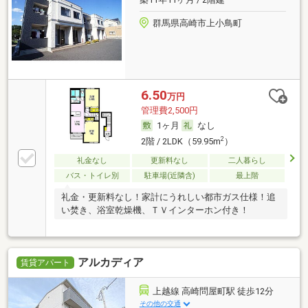
群馬県高崎市上小鳥町
6.50
万円
管理費2,500円
1ヶ月
なし
2
2階 / 2LDK（59.95m
）
礼金なし
更新料なし
二人暮らし
バス・トイレ別
駐車場(近隣含)
最上階
礼金・更新料なし！家計にうれしい都市ガス仕様！追
い焚き、浴室乾燥機、ＴＶインターホン付き！
アルカディア
賃貸アパート
上越線 高崎問屋町駅 徒歩12分
その他の交通