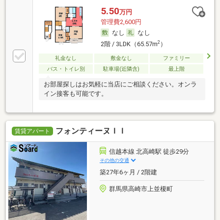
5.50
万円
管理費2,600円
なし
なし
2
2階 / 3LDK（65.57m
）
礼金なし
敷金なし
ファミリー
バス・トイレ別
駐車場(近隣含)
最上階
お部屋探しはお気軽に当店にご相談ください。オンラ
イン接客も可能です。
フォンティーヌＩＩ
賃貸アパート
信越本線 北高崎駅 徒歩29分
その他の交通
築27年6ヶ月 / 2階建
群馬県高崎市上並榎町