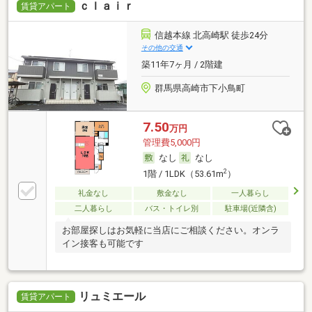
ｃｌａｉｒ
賃貸アパート
信越本線 北高崎駅 徒歩24分
その他の交通
築11年7ヶ月 / 2階建
群馬県高崎市下小鳥町
7.50
万円
管理費5,000円
なし
なし
2
1階 / 1LDK（53.61m
）
礼金なし
敷金なし
一人暮らし
二人暮らし
バス・トイレ別
駐車場(近隣含)
お部屋探しはお気軽に当店にご相談ください。オンラ
イン接客も可能です
リュミエール
賃貸アパート