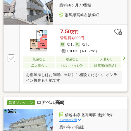
築3年8ヶ月 / 3階建
群馬県高崎市飯塚町
7.50
万円
管理費4,000円
なし
なし
2
1階 / 1LDK（40.37m
）
礼金なし
敷金なし
一人暮らし
二人暮らし
バス・トイレ別
駐車場(近隣含)
お部屋探しはお気軽に当店にご相談ください。オンラ
イン接客も可能です
ロアベル高崎
賃貸マンション
信越本線 北高崎駅 徒歩18分
その他の交通
築37年 / 3階建