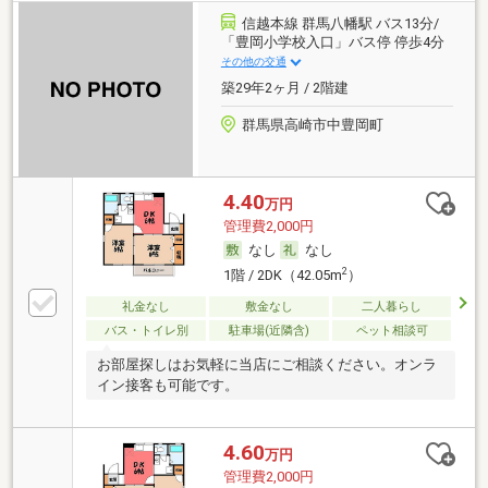
信越本線 群馬八幡駅 バス13分/
「豊岡小学校入口」バス停 停歩4分
その他の交通
築29年2ヶ月 / 2階建
群馬県高崎市中豊岡町
4.40
万円
管理費2,000円
なし
なし
2
1階 / 2DK（42.05m
）
礼金なし
敷金なし
二人暮らし
バス・トイレ別
駐車場(近隣含)
ペット相談可
お部屋探しはお気軽に当店にご相談ください。オンラ
イン接客も可能です。
4.60
万円
管理費2,000円