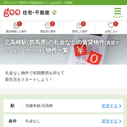
NTTグループ運営の不動産総合サイト goo住宅・不動産
1
0
0
0
最近検索した条件
最近見た物件
保存した条件
お気に入り
北高崎駅(群馬県)の礼金なしの賃貸物件
(賃貸マ
物件一覧
ンション・アパート)
礼金なし物件で初期費用を抑えて
新生活をスタートしよう！
駅
変更する
信越本線/北高崎
条件
変更する
礼金なし