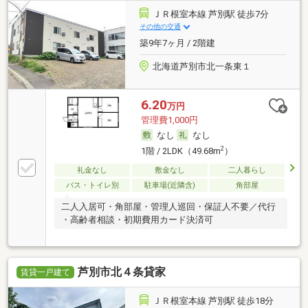
ＪＲ根室本線 芦別駅 徒歩7分
その他の交通
築9年7ヶ月 / 2階建
北海道芦別市北一条東１
6.20
万円
管理費1,000円
なし
なし
2
1階 / 2LDK（49.68m
）
礼金なし
敷金なし
二人暮らし
バス・トイレ別
駐車場(近隣含)
角部屋
二人入居可・角部屋・管理人巡回・保証人不要／代行
・高齢者相談・初期費用カード決済可
芦別市北４条貸家
賃貸一戸建て
ＪＲ根室本線 芦別駅 徒歩18分