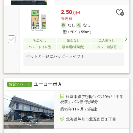
2.50
万円
管理費-
なし
なし
2
1階 / 2DK（55m
）
礼金なし
敷金なし
二人暮らし
バス・トイレ別
駐車場(近隣含)
ペット相談可
ペットと一緒にハッピーライフ！
ユーコーポＡ
賃貸アパート
根室本線 芦別駅 バス10分/「中学
校前」バス停 停歩8分
築32年11ヶ月 / 2階建
北海道芦別市北五条西１丁目