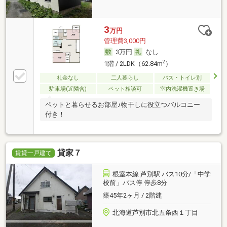
3
万円
管理費3,000円
3万円
なし
2
1階 / 2LDK（62.84m
）
礼金なし
二人暮らし
バス・トイレ別
駐車場(近隣含)
ペット相談可
室内洗濯機置き場
ペットと暮らせるお部屋♪物干しに役立つバルコニー
付き！
貸家７
賃貸一戸建て
根室本線 芦別駅 バス10分/「中学
校前」バス停 停歩8分
築45年2ヶ月 / 2階建
北海道芦別市北五条西１丁目