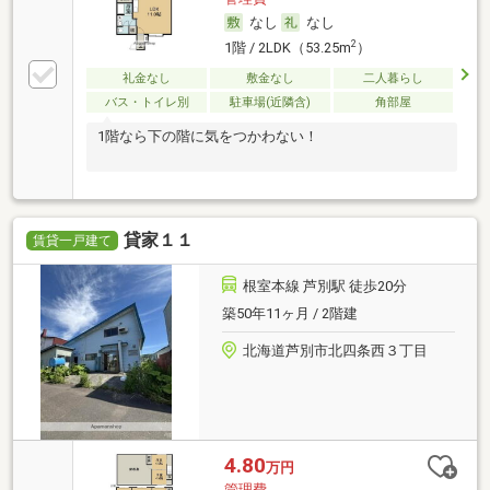
なし
なし
2
1階 / 2LDK（53.25m
）
礼金なし
敷金なし
二人暮らし
バス・トイレ別
駐車場(近隣含)
角部屋
1階なら下の階に気をつかわない！
貸家１１
賃貸一戸建て
根室本線 芦別駅 徒歩20分
築50年11ヶ月 / 2階建
北海道芦別市北四条西３丁目
4.80
万円
管理費-