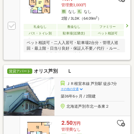
管理費3,000円
なし
なし
2
2階 / 3LDK（64.09m
）
礼金なし
敷金なし
ファミリー
バス・トイレ別
駐車場(近隣含)
ペット相談可
ペット相談可・二人入居可・駐車場2台分・管理人巡
回・最上階・日当り良好・保証人不要／代行 ・ルーム
シェア可・初期費用カード決済可
オリス芦別 Ｌ
賃貸アパート
ＪＲ根室本線 芦別駅 徒歩7分
その他の交通
築36年6ヶ月 / 2階建
北海道芦別市北一条東２
2.50
万円
管理費なし