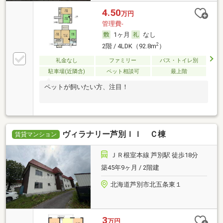
4.50
万円
管理費-
1ヶ月
なし
2
2階 / 4LDK（92.8m
）
礼金なし
ファミリー
バス・トイレ別
駐車場(近隣含)
ペット相談可
最上階
ペットが飼いたい方、注目！
ヴィラナリー芦別ＩＩ Ｃ棟
賃貸マンション
ＪＲ根室本線 芦別駅 徒歩18分
築45年9ヶ月 / 2階建
北海道芦別市北五条東１
3
万円