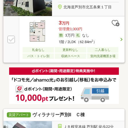
北海道芦別市北五条東１丁目
3
万円
管理費3,000円
3万円
なし
2
1階 / 2LDK（62.84m
）
礼金なし
更新料なし
二人暮らし
バス・トイレ別
収納スペース
室内洗濯機置き場
ヴィラナリー芦別Ⅱ Ｃ棟
賃貸アパート
ＪＲ根室本線 芦別駅 徒歩22分