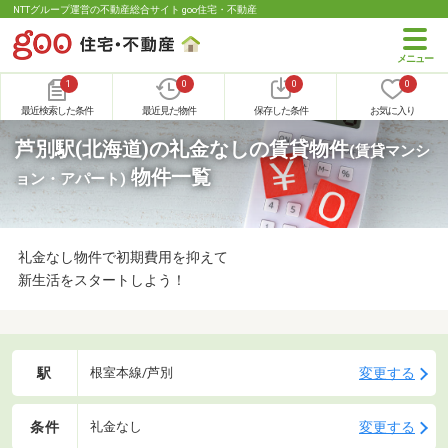
NTTグループ運営の不動産総合サイト goo住宅・不動産
1
0
0
0
最近検索した条件
最近見た物件
保存した条件
お気に入り
芦別駅(北海道)の礼金なしの賃貸物件
(賃貸マンシ
物件一覧
ョン・アパート)
礼金なし物件で初期費用を抑えて
新生活をスタートしよう！
駅
変更する
根室本線/芦別
条件
変更する
礼金なし