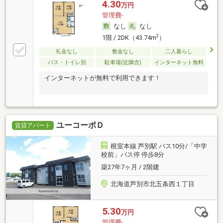
4.30
万円
管理費-
なし
なし
2
1階 / 2DK（43.74m
）
礼金なし
敷金なし
二人暮らし
バス・トイレ別
駐車場(近隣含)
インターネット無料
インターネットが無料で利用できます！
ユーコーポＤ
賃貸アパート
根室本線 芦別駅 バス10分/「中学
校前」バス停 停歩8分
築27年7ヶ月 / 2階建
北海道芦別市北五条西１丁目
5.30
万円
管理費-