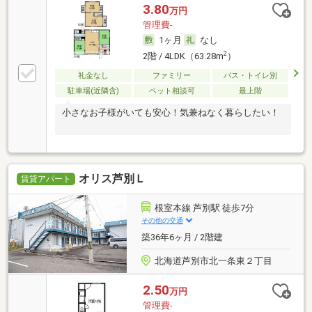
3.80
万円
管理費-
1ヶ月
なし
2
2階 / 4LDK（63.28m
）
礼金なし
ファミリー
バス・トイレ別
駐車場(近隣含)
ペット相談可
最上階
小さなお子様がいても安心！気兼ねなく暮らしたい！
オリス芦別Ｌ
賃貸アパート
根室本線 芦別駅 徒歩7分
その他の交通
築36年6ヶ月 / 2階建
北海道芦別市北一条東２丁目
2.50
万円
管理費-