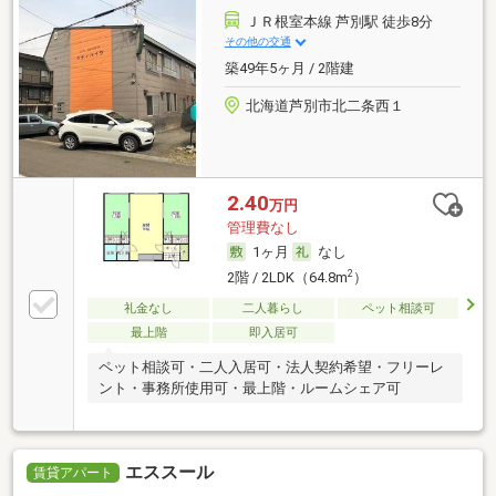
ＪＲ根室本線 芦別駅 徒歩8分
その他の交通
築49年5ヶ月 / 2階建
北海道芦別市北二条西１
2.40
万円
管理費なし
1ヶ月
なし
2
2階 / 2LDK（64.8m
）
礼金なし
二人暮らし
ペット相談可
最上階
即入居可
ペット相談可・二人入居可・法人契約希望・フリーレ
ント・事務所使用可・最上階・ルームシェア可
エススール
賃貸アパート