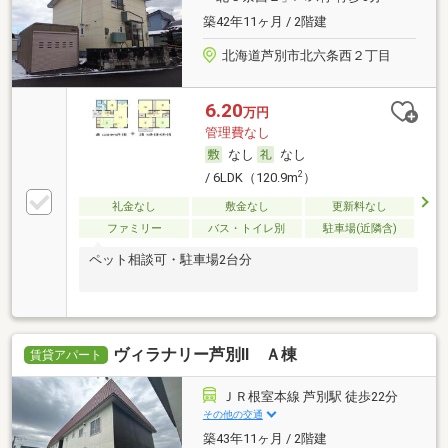
築42年11ヶ月 / 2階建
北海道芦別市北六条西２丁目
6.20
万円
管理費なし
なし
なし
2
/ 6LDK（120.9m
）
礼金なし
敷金なし
更新料なし
ファミリー
バス・トイレ別
駐車場(近隣含)
ペット相談可・駐車場2台分
ヴィラナリー芦別Ⅱ Ａ棟
賃貸アパート
ＪＲ根室本線 芦別駅 徒歩22分
その他の交通
築43年11ヶ月 / 2階建