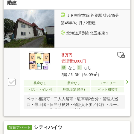
階建
ＪＲ根室本線 芦別駅 徒歩18分
築45年9ヶ月 / 2階建
北海道芦別市北五条東１
3
万円
管理費3,000円
なし
なし
2
2階 / 3LDK（64.09m
）
礼金なし
敷金なし
ファミリー
バス・トイレ別
駐車場(近隣含)
ペット相談可
ペット相談可・二人入居可・駐車場2台分・管理人巡
回・最上階・日当り良好・保証人不要／代行 ・ルーム
シェア可・初期費用カード決済可
シティハイツ
賃貸アパート