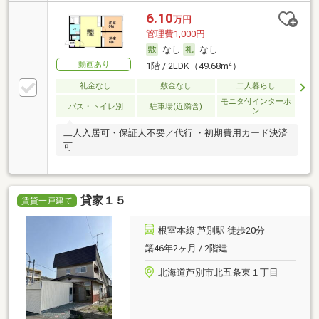
6.10
万円
管理費1,000円
なし
なし
動画あり
2
1階 / 2LDK（49.68m
）
礼金なし
敷金なし
二人暮らし
モニタ付インターホ
バス・トイレ別
駐車場(近隣含)
ン
二人入居可・保証人不要／代行 ・初期費用カード決済
可
貸家１５
賃貸一戸建て
根室本線 芦別駅 徒歩20分
築46年2ヶ月 / 2階建
北海道芦別市北五条東１丁目