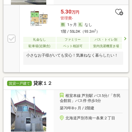
5.30
万円
管理費-
1ヶ月
なし
2
1階 / 5SLDK（93.2m
）
礼金なし
ファミリー
バス・トイレ別
駐車場(近隣含)
ペット相談可
室内洗濯機置き場
小さなお子様がいても安心！気兼ねなく暮らしたい！
貸家１２
賃貸一戸建て
根室本線 芦別駅 バス5分/「市民
会館前」バス停 停歩5分
築70年8ヶ月 / 2階建
北海道芦別市南一条東２丁目