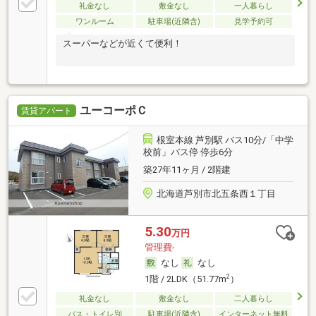
礼金なし
敷金なし
一人暮らし
ワンルーム
駐車場(近隣含)
見学予約可
スーパーなどが近くて便利！
ユーコーポＣ
賃貸アパート
根室本線 芦別駅 バス10分/「中学
校前」バス停 停歩6分
築27年11ヶ月 / 2階建
北海道芦別市北五条西１丁目
5.30
万円
管理費-
なし
なし
2
1階 / 2LDK（51.77m
）
礼金なし
敷金なし
二人暮らし
バス・トイレ別
駐車場(近隣含)
インターネット無料