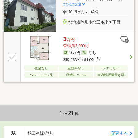
その他の交通
築45年9ヶ月 / 2階建
北海道芦別市北五条東１丁目
3
万円
管理費3,000円
3万円
なし
2
2階 / 3DK（64.09m
）
礼金なし
更新料なし
ファミリー
バス・トイレ別
収納スペース
室内洗濯機置き場
1～21
棟
駅
変更する
根室本線/芦別