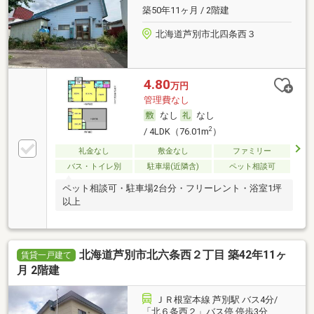
築50年11ヶ月 / 2階建
北海道芦別市北四条西３
4.80
万円
管理費なし
なし
なし
2
/ 4LDK（76.01m
）
礼金なし
敷金なし
ファミリー
バス・トイレ別
駐車場(近隣含)
ペット相談可
ペット相談可・駐車場2台分・フリーレント・浴室1坪
以上
北海道芦別市北六条西２丁目 築42年11ヶ
賃貸一戸建て
月 2階建
ＪＲ根室本線 芦別駅 バス4分/
「北６条西２」バス停 停歩3分