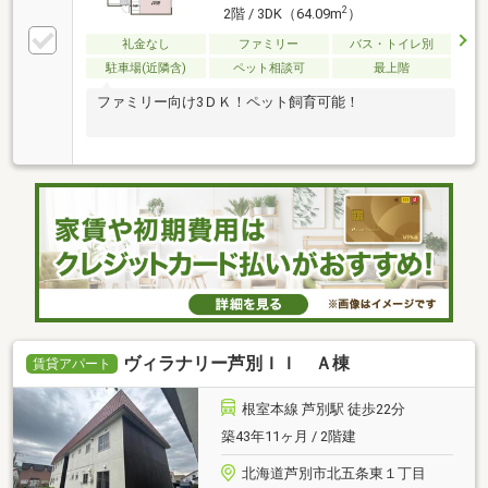
2
2階 / 3DK（64.09m
）
礼金なし
ファミリー
バス・トイレ別
駐車場(近隣含)
ペット相談可
最上階
ファミリー向け3ＤＫ！ペット飼育可能！
ヴィラナリー芦別ＩＩ Ａ棟
賃貸アパート
根室本線 芦別駅 徒歩22分
築43年11ヶ月 / 2階建
北海道芦別市北五条東１丁目