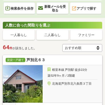
新着メールを受
検索条件を保存
アプリで探す
取る
人数に合った間取りを選ぶ
一人暮らし
二人暮らし
ファミリー
64
件
が該当しました。
芦別北６３
賃貸一戸建て
根室本線 芦別駅 徒歩22分
築52年9ヶ月 / 2階建
北海道芦別市北六条西３丁目