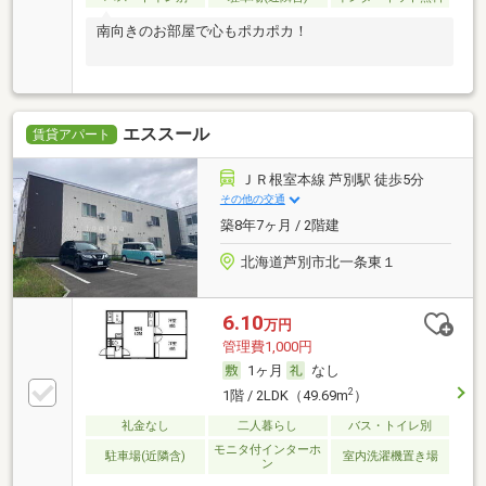
南向きのお部屋で心もポカポカ！
エススール
賃貸アパート
ＪＲ根室本線 芦別駅 徒歩5分
その他の交通
築8年7ヶ月 / 2階建
北海道芦別市北一条東１
6.10
万円
管理費1,000円
1ヶ月
なし
2
1階 / 2LDK（49.69m
）
礼金なし
二人暮らし
バス・トイレ別
モニタ付インターホ
駐車場(近隣含)
室内洗濯機置き場
ン