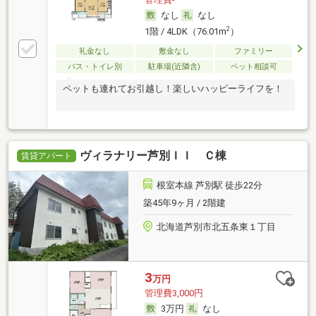
なし
なし
2
1階 / 4LDK（76.01m
）
礼金なし
敷金なし
ファミリー
バス・トイレ別
駐車場(近隣含)
ペット相談可
ペットも連れてお引越し！楽しいハッピーライフを！
ヴィラナリー芦別ＩＩ Ｃ棟
賃貸アパート
根室本線 芦別駅 徒歩22分
築45年9ヶ月 / 2階建
北海道芦別市北五条東１丁目
3
万円
管理費3,000円
3万円
なし