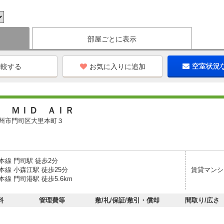
部屋ごとに表示
お気に入りに追加
空室状況
Ｉ ＭＩＤ ＡＩＲ
州市門司区大里本町３
本線 門司駅 徒歩2分
線 小森江駅 徒歩25分
賃貸マンシ
線 門司港駅 徒歩5.6km
料
管理費等
敷/礼/保証/敷引・償却
間取り/広さ