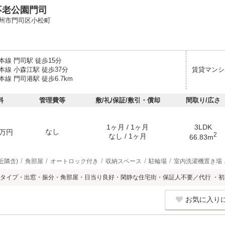
不老公園門司
州市門司区小松町
線 門司駅 徒歩15分
線 小森江駅 徒歩37分
賃貸マンシ
線 門司港駅 徒歩6.7km
料
管理費等
敷/礼/保証/敷引・償却
間取り/広さ
1ヶ月 / 1ヶ月
3LDK
なし
万円
2
なし / 1ヶ月
66.83m
近隣含)
角部屋
オートロック付き
収納スペース
駐輪場
室内洗濯機置き場
タイプ・出窓・振分・角部屋・日当り良好・閑静な住宅街・保証人不要／代行 ・
お気に入り