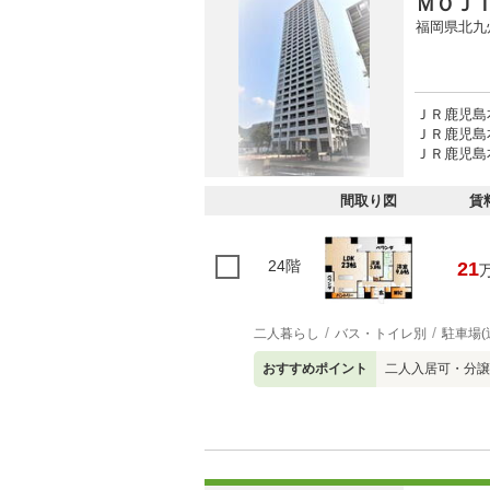
ＭＯＪ
福岡県北九
ＪＲ鹿児島
ＪＲ鹿児島本
ＪＲ鹿児島本
間取り図
賃
24階
21
二人暮らし
バス・トイレ別
駐車場(
おすすめポイント
二人入居可・分譲