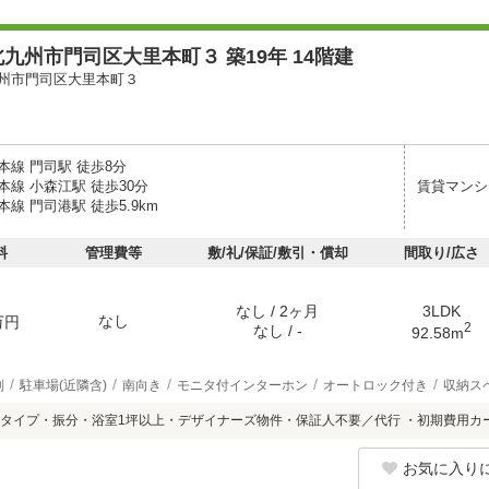
九州市門司区大里本町３ 築19年 14階建
州市門司区大里本町３
本線 門司駅 徒歩8分
線 小森江駅 徒歩30分
賃貸マンシ
線 門司港駅 徒歩5.9km
料
管理費等
敷/礼/保証/敷引・償却
間取り/広さ
なし / 2ヶ月
3LDK
なし
万円
2
なし / -
92.58m
別
駐車場(近隣含)
南向き
モニタ付インターホン
オートロック付き
収納ス
タイプ・振分・浴室1坪以上・デザイナーズ物件・保証人不要／代行 ・初期費用カ
お気に入り