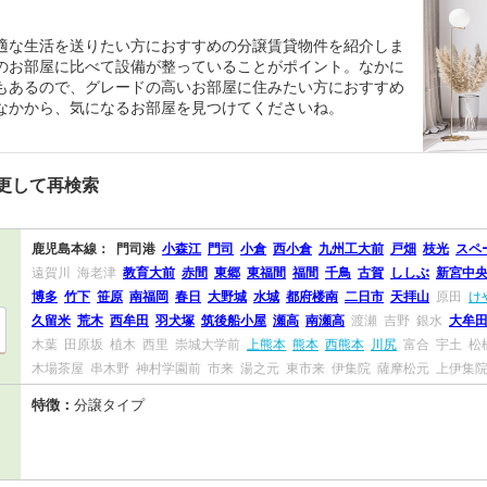
適な生活を送りたい方におすすめの分譲賃貸物件を紹介しま
のお部屋に比べて設備が整っていることがポイント。なかに
もあるので、グレードの高いお部屋に住みたい方におすすめ
なかから、気になるお部屋を見つけてくださいね。
更して再検索
鹿児島本線：
門司港
小森江
門司
小倉
西小倉
九州工大前
戸畑
枝光
スペ
遠賀川
海老津
教育大前
赤間
東郷
東福間
福間
千鳥
古賀
ししぶ
新宮中
博多
竹下
笹原
南福岡
春日
大野城
水城
都府楼南
二日市
天拝山
原田
け
久留米
荒木
西牟田
羽犬塚
筑後船小屋
瀬高
南瀬高
渡瀬
吉野
銀水
大牟
木葉
田原坂
植木
西里
崇城大学前
上熊本
熊本
西熊本
川尻
富合
宇土
松
木場茶屋
串木野
神村学園前
市来
湯之元
東市来
伊集院
薩摩松元
上伊集
特徴：
分譲タイプ