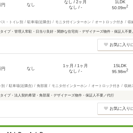
なし / 2ヶ月
1LDK
なし
万円
2
なし / -
50.09m
バス・トイレ別
駐車場(近隣含)
モニタ付インターホン
オートロック付き
収
タイプ・管理人常駐・日当り良好・閑静な住宅街・デザイナーズ物件・保証人不要
お気に入り
1ヶ月 / 1ヶ月
1SLDK
なし
万円
2
なし / -
95.98m
レ別
駐車場(近隣含)
角部屋
モニタ付インターホン
オートロック付き
収納
タイプ・法人契約希望・角部屋・デザイナーズ物件・保証人不要／代行
お気に入り