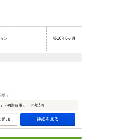
ョン
築16年6ヶ月
輪場
行 ・初期費用カード決済可
詳細を見る
に追加