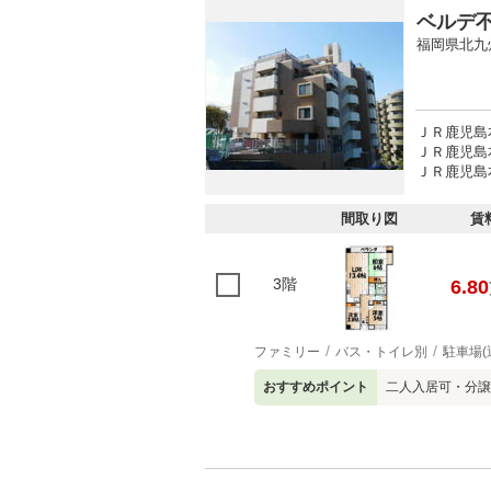
ベルデ
福岡県北九
ＪＲ鹿児島本
ＪＲ鹿児島本
ＪＲ鹿児島本
間取り図
賃
3階
6.80
ファミリー
バス・トイレ別
駐車場(
おすすめポイント
二人入居可・分譲