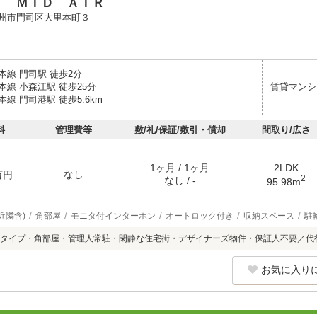
Ｉ ＭＩＤ ＡＩＲ
州市門司区大里本町３
本線 門司駅 徒歩2分
線 小森江駅 徒歩25分
賃貸マンシ
線 門司港駅 徒歩5.6km
料
管理費等
敷/礼/保証/敷引・償却
間取り/広さ
1ヶ月 / 1ヶ月
2LDK
なし
万円
2
なし / -
95.98m
近隣含)
角部屋
モニタ付インターホン
オートロック付き
収納スペース
駐
タイプ・角部屋・管理人常駐・閑静な住宅街・デザイナーズ物件・保証人不要／代
お気に入り