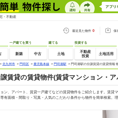
住宅・不動産
0
最近見た物件
保
一戸建てを買う
建てる
投資する
不動産
古
新築
中古
土地
土地活用
投資
>
北九州市
>
門司区
>
鹿児島本線
>
門司港駅
>
門司港駅の分譲賃貸の賃貸情報 
分譲賃貸の賃貸物件(賃貸マンション・ア
ンション、アパート、賃貸一戸建てなどの賃貸物件をご紹介します。賃貸
・専有面積・間取り・写真・人気のこだわり条件から物件を簡単検索。理