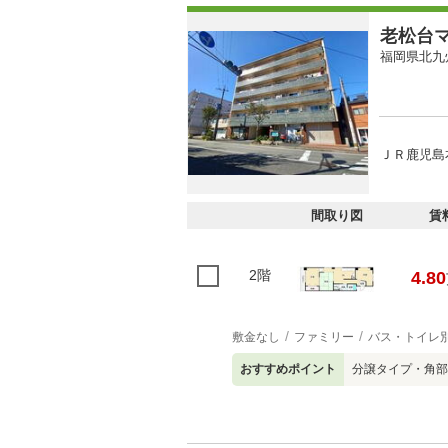
老松台
福岡県北九
ＪＲ鹿児島本
間取り図
賃
2階
4.80
敷金なし
ファミリー
バス・トイレ
おすすめポイント
分譲タイプ・角部