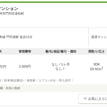
マンション
州市門司区老松町
線 門司港駅 徒歩11分
賃貸マンシ
料
管理費等
敷/礼/保証/敷引・償却
間取り/広さ
なし / 1ヶ月
3DK
2,000円
万円
2
なし / -
59.92m
別
駐車場(近隣含)
角部屋
エアコン付き
即入居可
屋・日当り良好
お気に入り