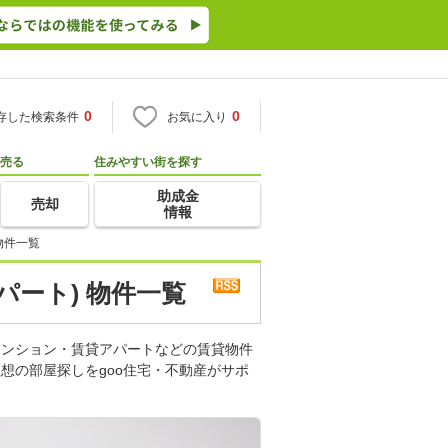
0
0
存した検索条件
お気に入り
売る
住みやすい街を探す
助成金
売却
情報
物件一覧
パート) 物件一覧
マンション・賃貸アパートなどの賃貸物件
想の部屋探しをgoo住宅・不動産がサポ