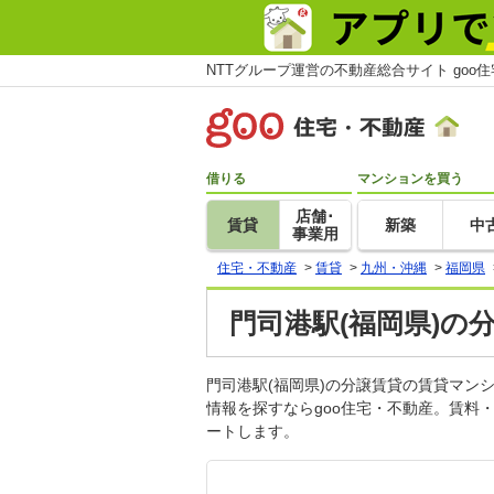
NTTグループ運営の不動産総合サイト goo
借りる
マンションを買う
店舗･
賃貸
新築
中
事業用
住宅・不動産
>
賃貸
>
九州・沖縄
>
福岡県
門司港駅(福岡県)の
門司港駅(福岡県)の分譲賃貸の賃貸マ
情報を探すならgoo住宅・不動産。賃料
ートします。