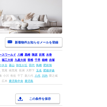
ースワールド
八幡
黒崎
陣原
折尾
水巻
央
福工大前
九産大前
香椎
千早
箱崎
吉塚
やき台
基山
弥生が丘
田代
鳥栖
肥前旭
田
荒尾
南荒尾
長洲
大野下
玉名
肥後伊倉
橋
小川
有佐
千丁
新八代
八代
川内
隈之城
院
広木
鹿児島中央
鹿児島
この条件を保存