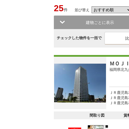
25
件
並び替え
建物ごとに表示
チェックした物件を一括で
ＭＯＪ
福岡県北九
ＪＲ鹿児島
ＪＲ鹿児島本
ＪＲ鹿児島本
間取り図
賃