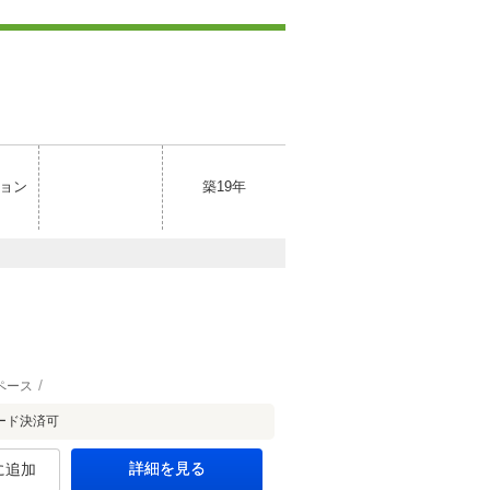
ョン
築19年
ペース
ード決済可
詳細を見る
に追加