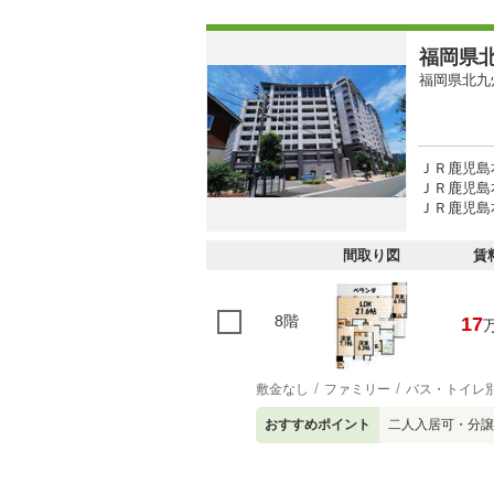
福岡県北
福岡県北九
ＪＲ鹿児島
ＪＲ鹿児島本
ＪＲ鹿児島本
間取り図
賃
8階
17
敷金なし
ファミリー
バス・トイレ
おすすめポイント
二人入居可・分譲