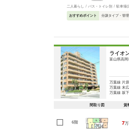
二人暮らし
バス・トイレ別
駐車場(
おすすめポイント
分譲タイプ・管理
ライオ
富山県高岡
万葉線 片原
万葉線 末広
万葉線 坂下
間取り図
賃
6階
7
万