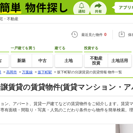
住宅・不動産
0
最近見た物件
保
一戸建てを買う
建てる
投資する
不動産
古
新築
中古
土地
土地活用
投資
県
>
高岡市
>
万葉線
>
坂下町駅
>
坂下町駅の分譲賃貸の賃貸情報 物件一覧
分譲賃貸の賃貸物件(賃貸マンション・ア
ンション、アパート、賃貸一戸建てなどの賃貸物件をご紹介します。賃貸
・専有面積・間取り・写真・人気のこだわり条件から物件を簡単検索。理