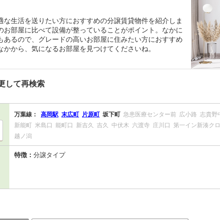
適な生活を送りたい方におすすめの分譲賃貸物件を紹介しま
のお部屋に比べて設備が整っていることがポイント。なかに
もあるので、グレードの高いお部屋に住みたい方におすすめ
なかから、気になるお部屋を見つけてくださいね。
更して再検索
万葉線：
高岡駅
末広町
片原町
坂下町
急患医療センター前
広小路
志貴野
新能町
米島口
能町口
新吉久
吉久
中伏木
六渡寺
庄川口
第一イン新湊ク
越ノ潟
特徴：
分譲タイプ