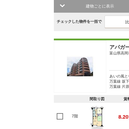
建物ごとに表示
チェックした物件を一括で
アパガ
富山県高岡
あいの風と
万葉線 坂下
万葉線 片原
間取り図
賃
7階
8.20