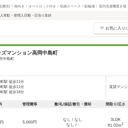
近隣含)
南向き
オートロック付き
収納スペース
駐輪場
室内洗濯機置き場
人常駐・管理人日勤・日当り良好
お気に入り
ンズマンション高岡中島町
市中島町
町駅 徒歩11分
町駅 徒歩11分
賃貸マンシ
町駅 徒歩14分
料
管理費等
敷/礼/保証/敷引・償却
間取り/広さ
なし / なし
3LDK
5,000円
円
2
なし / -
81.02m