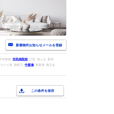
中学校前
市民病院前
江尻
旭ヶ丘
荻布
ロスベイ前
新町口
中新湊
東新湊
海王丸
この条件を保存