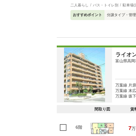
二人暮らし
バス・トイレ別
駐車場(
おすすめポイント
分譲タイプ・管理
ライオ
富山県高岡
万葉線 片原
万葉線 末広
万葉線 坂下
間取り図
賃
6階
7
万