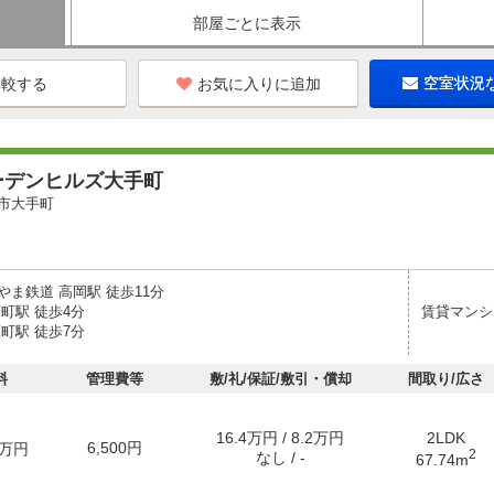
部屋ごとに表示
お気に入りに追加
空室状況
ーデンヒルズ大手町
市大手町
やま鉄道 高岡駅 徒歩11分
町駅 徒歩4分
賃貸マンシ
町駅 徒歩7分
料
管理費等
敷/礼/保証/敷引・償却
間取り/広さ
16.4万円 / 8.2万円
2LDK
6,500円
万円
2
なし / -
67.74m