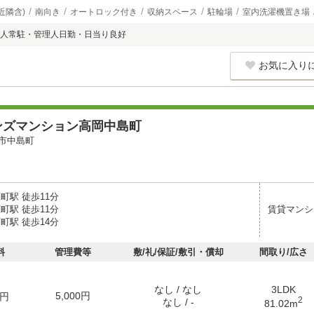
近隣含)
南向き
オートロック付き
収納スペース
駐輪場
室内洗濯機置き場
人常駐・管理人日勤・日当り良好
お気に入り
ンズマンション高岡中島町
市中島町
町駅 徒歩11分
町駅 徒歩11分
賃貸マンシ
町駅 徒歩14分
料
管理費等
敷/礼/保証/敷引・償却
間取り/広さ
なし / なし
3LDK
5,000円
円
2
なし / -
81.02m