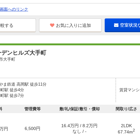
画面へのリンク
お気に入りに追加
空室状況
ーデンヒルズ大手町
市大手町
やま鉄道 高岡駅 徒歩11分
町駅 徒歩4分
賃貸マンシ
町駅 徒歩7分
料
管理費等
敷/礼/保証/敷引・償却
間取り/広さ
16.4万円 / 8.2万円
2LDK
6,500円
万円
2
なし / -
67.74m