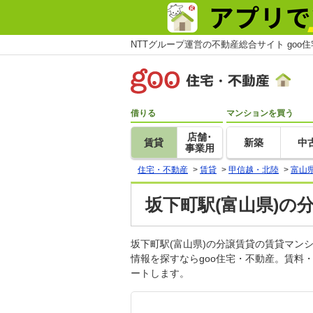
NTTグループ運営の不動産総合サイト goo
借りる
マンションを買う
店舗･
賃貸
新築
中
事業用
住宅・不動産
>
賃貸
>
甲信越・北陸
>
富山
坂下町駅(富山県)の
坂下町駅(富山県)の分譲賃貸の賃貸マ
情報を探すならgoo住宅・不動産。賃料
ートします。