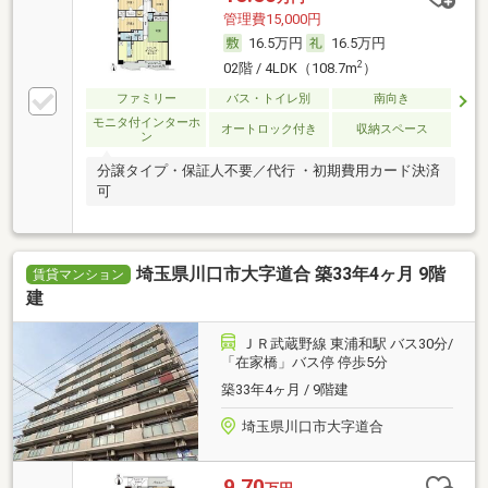
管理費15,000円
16.5万円
16.5万円
2
02階 / 4LDK（108.7m
）
ファミリー
バス・トイレ別
南向き
モニタ付インターホ
オートロック付き
収納スペース
ン
分譲タイプ・保証人不要／代行 ・初期費用カード決済
可
埼玉県川口市大字道合 築33年4ヶ月 9階
賃貸マンション
建
ＪＲ武蔵野線 東浦和駅 バス30分/
「在家橋」バス停 停歩5分
築33年4ヶ月 / 9階建
埼玉県川口市大字道合
9.70