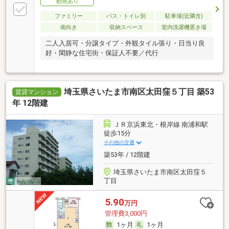
動画あり
ファミリー
バス・トイレ別
駐車場(近隣含)
南向き
収納スペース
室内洗濯機置き場
二人入居可・分譲タイプ・外観タイル張り・日当り良
好・閑静な住宅街・保証人不要／代行
埼玉県さいたま市南区太田窪５丁目 築53
賃貸マンション
年 12階建
ＪＲ京浜東北・根岸線 南浦和駅
徒歩15分
その他の交通
築53年 / 12階建
埼玉県さいたま市南区太田窪５
丁目
5.90
万円
管理費3,000円
1ヶ月
1ヶ月