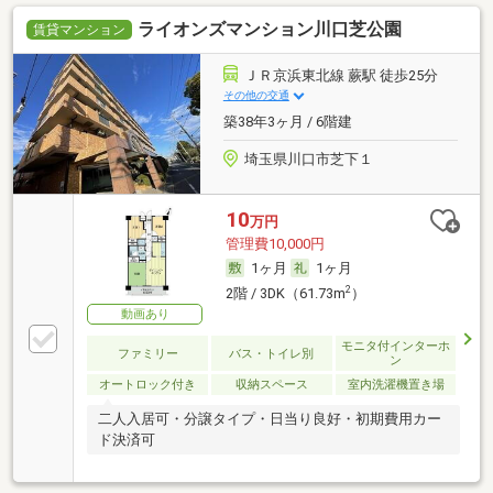
ライオンズマンション川口芝公園
賃貸マンション
ＪＲ京浜東北線 蕨駅 徒歩25分
その他の交通
築38年3ヶ月 / 6階建
埼玉県川口市芝下１
10
万円
管理費10,000円
1ヶ月
1ヶ月
2
2階 / 3DK（61.73m
）
動画あり
モニタ付インターホ
ファミリー
バス・トイレ別
ン
オートロック付き
収納スペース
室内洗濯機置き場
二人入居可・分譲タイプ・日当り良好・初期費用カー
ド決済可