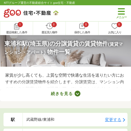
NTTグループ運営の不動産総合サイト goo住宅・不動産
1
0
0
0
最近検索した条件
最近見た物件
保存した条件
お気に入り
東浦和駅(埼玉県)の分譲賃貸の賃貸物件
(賃貸マ
物件一覧
ンション・アパート)
家賃が少し高くても、上質な空間で快適な生活を送りたい方にお
すすめの分譲賃貸物件を紹介します。分譲賃貸は、マンション内
のほかのお部屋に比べて設備が整っていることがポイント。なか
続きを見る
には高級感のある内装に整えられた物件もあるので、グレードの
高いお部屋に住みたい方におすすめですよ。特徴の異なる分譲賃
貸物件のなかから、気になるお部屋を見つけてくださいね。
駅
変更する
武蔵野線/東浦和