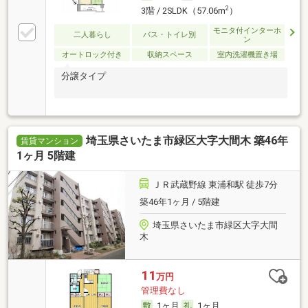
2
3階 / 2SLDK（57.06m
）
モニタ付インターホ
二人暮らし
バス・トイレ別
ン
オートロック付き
収納スペース
室内洗濯機置き場
分譲タイプ
埼玉県さいたま市緑区大字大間木 築46年
賃貸マンション
1ヶ月 5階建
ＪＲ武蔵野線 東浦和駅 徒歩7分
築46年1ヶ月 / 5階建
埼玉県さいたま市緑区大字大間
木
11
万円
管理費なし
1ヶ月
1ヶ月