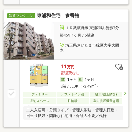
東浦和住宅 参番館
賃貸マンション
ＪＲ武蔵野線 東浦和駅 徒歩7分
築46年1ヶ月 / 5階建
埼玉県さいたま市緑区大字大間
木
11
万円
管理費なし
1ヶ月
1ヶ月
2
3階 / 3LDK（72.49m
）
ファミリー
バス・トイレ別
駐車場(近隣含)
収納スペース
駐輪場
室内洗濯機置き場
二人入居可・分譲タイプ・管理人常駐・管理人日勤・
日当り良好・閑静な住宅街・保証人不要／代行