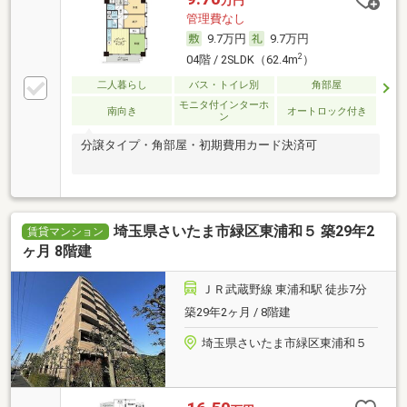
万円
管理費なし
9.7万円
9.7万円
2
04階 / 2SLDK（62.4m
）
二人暮らし
バス・トイレ別
角部屋
モニタ付インターホ
南向き
オートロック付き
ン
分譲タイプ・角部屋・初期費用カード決済可
埼玉県さいたま市緑区東浦和５ 築29年2
賃貸マンション
ヶ月 8階建
ＪＲ武蔵野線 東浦和駅 徒歩7分
築29年2ヶ月 / 8階建
埼玉県さいたま市緑区東浦和５