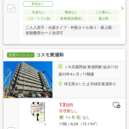
動画あり
礼金なし
敷金なし
二人暮らし
バス・トイレ別
駐車場(近隣含)
最上階
二人入居可・分譲タイプ・外観タイル張り・最上階・
初期費用カード決済可
コスモ東浦和
賃貸マンション
ＪＲ武蔵野線 東浦和駅 徒歩11分
築33年4ヶ月 / 11階建
埼玉県さいたま市緑区東浦和２
13
万円
管理費なし
1ヶ月
なし
2
11階 / 3LDK（73.17m
）