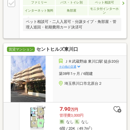
ファミリー
バス・トイレ別
ペット相談可
モニタ付インターホ
インターネット無料
角部屋
ン
ペット相談可・二人入居可・分譲タイプ・角部屋・管
理人巡回・初期費用カード決済可
セントヒルズ東川口
賃貸マンション
ＪＲ武蔵野線 東川口駅 徒歩20分
その他の交通
築38年1ヶ月 / 6階建
埼玉県川口市北原台２
7.90
万円
管理費3,000円
なし
なし
2
6階 / 2DK（49.7m
）