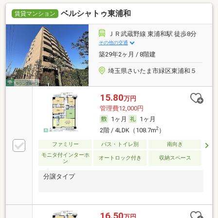
ベルシャトゥ東浦和
賃貸マンション
ＪＲ武蔵野線 東浦和駅 徒歩8分
その他の交通
築29年2ヶ月 / 8階建
埼玉県さいたま市緑区東浦和５
15.80
万円
管理費12,000円
1ヶ月
1ヶ月
2
2階 / 4LDK（108.7m
）
ファミリー
バス・トイレ別
南向き
モニタ付インターホ
オートロック付き
収納スペース
ン
分譲タイプ
16.50
万円