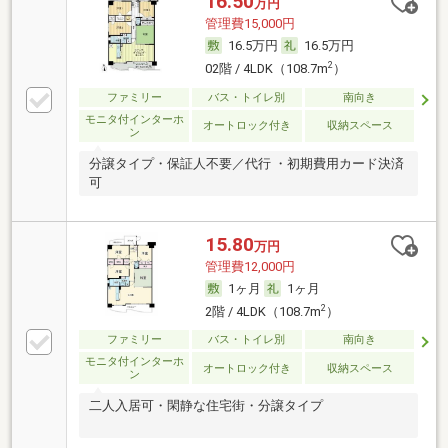
16.50
万円
管理費15,000円
16.5万円
16.5万円
2
02階 / 4LDK（108.7m
）
ファミリー
バス・トイレ別
南向き
モニタ付インターホ
オートロック付き
収納スペース
ン
分譲タイプ・保証人不要／代行 ・初期費用カード決済
可
15.80
万円
管理費12,000円
1ヶ月
1ヶ月
2
2階 / 4LDK（108.7m
）
ファミリー
バス・トイレ別
南向き
モニタ付インターホ
オートロック付き
収納スペース
ン
二人入居可・閑静な住宅街・分譲タイプ