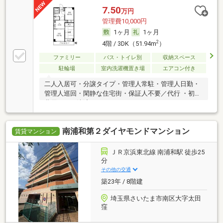
7.50
万円
管理費10,000円
1ヶ月
1ヶ月
2
4階 / 3DK（51.94m
）
ファミリー
バス・トイレ別
収納スペース
駐輪場
室内洗濯機置き場
エアコン付き
二人入居可・分譲タイプ・管理人常駐・管理人日勤・
管理人巡回・閑静な住宅街・保証人不要／代行 ・初期
費用カード決済可
南浦和第２ダイヤモンドマンション
賃貸マンション
ＪＲ京浜東北線 南浦和駅 徒歩25
分
その他の交通
築23年 / 8階建
埼玉県さいたま市南区大字太田
窪