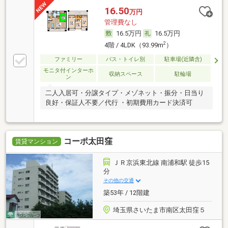
16.50
万円
管理費なし
16.5万円
16.5万円
2
4階 / 4LDK（93.99m
）
ファミリー
バス・トイレ別
駐車場(近隣含)
モニタ付インターホ
収納スペース
駐輪場
ン
二人入居可・分譲タイプ・メゾネット・振分・日当り
良好・保証人不要／代行 ・初期費用カード決済可
コーポ太田窪
賃貸マンション
ＪＲ京浜東北線 南浦和駅 徒歩15
分
その他の交通
築53年 / 12階建
埼玉県さいたま市南区太田窪５