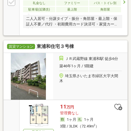
礼金なし
ファミリー
バス・トイレ別
駐車場(近隣含)
最上階
角部屋
二人入居可・分譲タイプ・振分・角部屋・最上階・保
証人不要／代行 ・初期費用カード決済可・家賃カード
決済可
東浦和住宅３号棟
賃貸マンション
ＪＲ武蔵野線 東浦和駅 徒歩6分
築46年1ヶ月 / 5階建
埼玉県さいたま市緑区大字大間
木
11
万円
管理費なし
1ヶ月
1ヶ月
2
3階 / 3LDK（72.49m
）