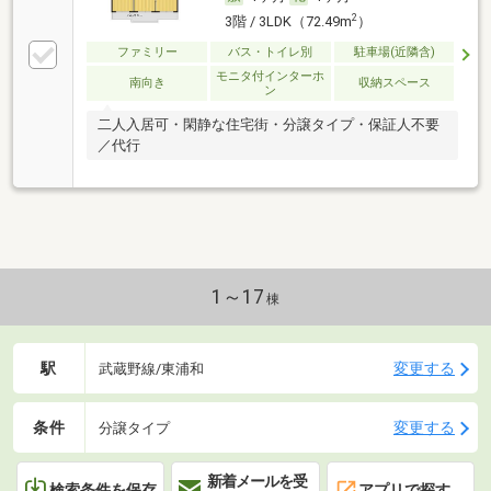
2
3階 / 3LDK（72.49m
）
ファミリー
バス・トイレ別
駐車場(近隣含)
モニタ付インターホ
南向き
収納スペース
ン
二人入居可・閑静な住宅街・分譲タイプ・保証人不要
／代行
1～17
棟
駅
変更する
武蔵野線/東浦和
条件
変更する
分譲タイプ
新着メールを受
検索条件を保存
アプリで探す