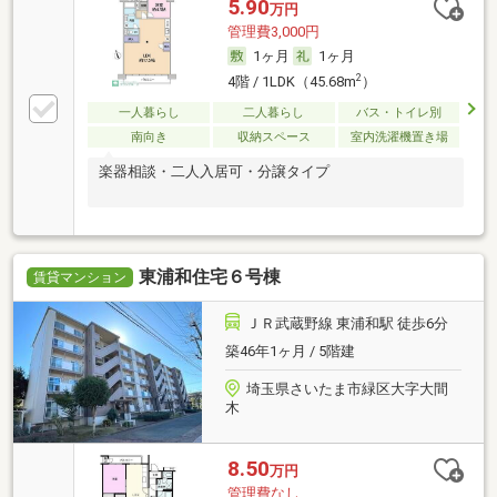
5.90
万円
管理費3,000円
1ヶ月
1ヶ月
2
4階 / 1LDK（45.68m
）
一人暮らし
二人暮らし
バス・トイレ別
南向き
収納スペース
室内洗濯機置き場
楽器相談・二人入居可・分譲タイプ
東浦和住宅６号棟
賃貸マンション
ＪＲ武蔵野線 東浦和駅 徒歩6分
築46年1ヶ月 / 5階建
埼玉県さいたま市緑区大字大間
木
8.50
万円
管理費なし