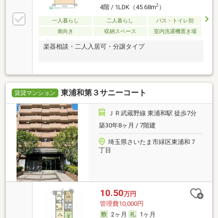
2
4階 / 1LDK（45.68m
）
一人暮らし
二人暮らし
バス・トイレ別
南向き
収納スペース
室内洗濯機置き場
楽器相談・二人入居可・分譲タイプ
東浦和第３サニーコート
賃貸マンション
ＪＲ武蔵野線 東浦和駅 徒歩7分
築30年8ヶ月 / 7階建
埼玉県さいたま市緑区東浦和７
丁目
10.50
万円
管理費10,000円
2ヶ月
1ヶ月