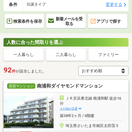
条件
変更する
分譲タイプ
新着メールを受
検索条件を保存
アプリで探す
取る
人数に合った間取りを選ぶ
一人暮らし
二人暮らし
ファミリー
92
件
が該当しました。
南浦和ダイヤモンドマンション
賃貸マンション
ＪＲ京浜東北線 南浦和駅 徒歩16
分
その他の交通
築38年2ヶ月 / 6階建
埼玉県さいたま市南区太田窪５