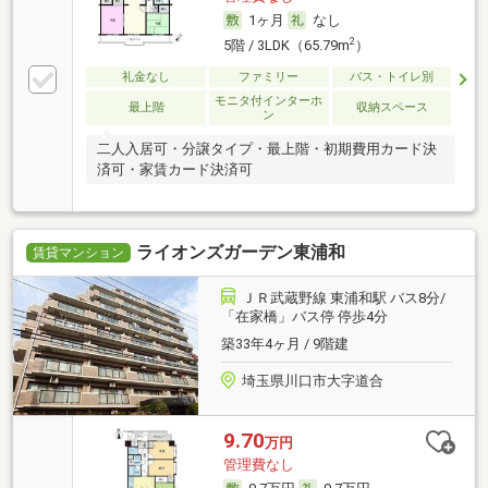
1ヶ月
なし
2
5階 / 3LDK（65.79m
）
礼金なし
ファミリー
バス・トイレ別
モニタ付インターホ
最上階
収納スペース
ン
二人入居可・分譲タイプ・最上階・初期費用カード決
済可・家賃カード決済可
ライオンズガーデン東浦和
賃貸マンション
ＪＲ武蔵野線 東浦和駅 バス8分/
「在家橋」バス停 停歩4分
築33年4ヶ月 / 9階建
埼玉県川口市大字道合
9.70
万円
管理費なし