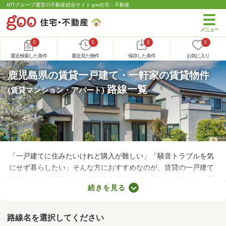
NTTグループ運営の不動産総合サイト goo住宅・不動産
0
0
0
0
最近検索した条件
最近見た物件
保存した条件
お気に入り
鹿児島県の賃貸一戸建て・一軒家の賃貸物件
路線一覧
(賃貸マンション・アパート)
「一戸建てに住みたいけれど購入が難しい」「騒音トラブルを気
にせず暮らしたい」そんな方におすすめなのが、賃貸の一戸建て
です。ほかの部屋からの生活音を気にせずに済むだけでなく、子
続きを見る
どもの足音に気を遣わずに済む点も戸建ての魅力。生活音のトラ
ブルが気になる人や子育て世帯にぴったりの賃貸一戸建てを紹介
します。
路線名を選択してください