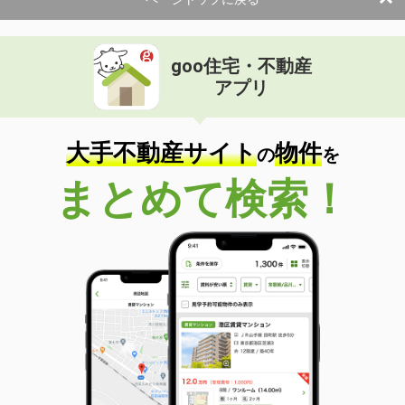
goo住宅・不動産
アプリ
大手不動産サイト
物件
の
を
まとめて検索！