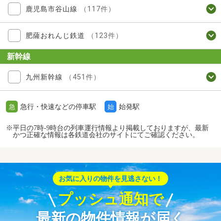
鹿児島市谷山線
（117件）
肥薩おれんじ鉄道
（123件）
新幹線
九州新幹線
（451件）
急行・快速などの停車駅
始発駅
急
始
※平日の7時-9時台の列車運行情報より掲載しておりますが、最新
かつ正確な情報は各鉄道会社のサイトにてご確認ください。
お気に入りの物件を見逃さない！
プッシュ通知で
最新の物件情報が届く