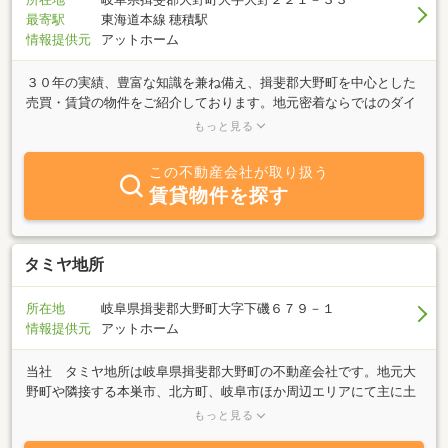
最寄駅
東海道本線 穂積駅
情報提供元
アットホーム
３０年の実績、豊富な知識を兼ね備え、揖斐郡大野町を中心とした
売買・賃貸の物件をご紹介しております。地元密着ならではのダイ
レクトな情報を数多く揃えており、お客様のご要望に応じた物件情
もっと見る
報を素早くご提供いたします。スタッフは全員女性でキメ細かなサ
ービスを心掛けております。お気軽にご来店ください。
この不動産会社が取り扱う
賃貸物件を探す
タミヤ地所
所在地
岐阜県揖斐郡大野町大字下磯６７９－１
情報提供元
アットホーム
当社 タミヤ地所は岐阜県揖斐郡大野町の不動産会社です。地元大
野町や隣接する本巣市、北方町、岐阜市ほか周辺エリアにて主に土
地を取扱っています。住宅用地はもちろん、店舗や病院、工場など
もっと見る
の事業用地も大小ご案内しています。地元の情報には精通していま