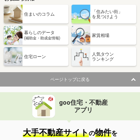
「住みたい街」
住まいのコラム
を見つけよう
暮らしのデータ
家賃相場
(補助金・助成金情報)
人気タウン
住宅ローン
ランキング
ページトップに戻る
goo住宅・不動産
アプリ
大手不動産サイト
物件
の
を