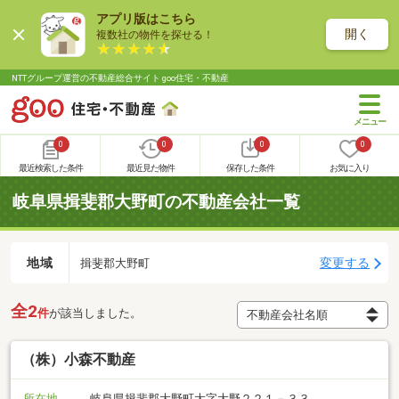
アプリ版はこちら
開く
複数社の物件を探せる！
NTTグループ運営の不動産総合サイト goo住宅・不動産
0
0
0
0
最近検索した条件
最近見た物件
保存した条件
お気に入り
岐阜県揖斐郡大野町の不動産会社一覧
地域
変更する
揖斐郡大野町
全2
件
が該当しました。
（株）小森不動産
所在地
岐阜県揖斐郡大野町大字大野２２１－３３