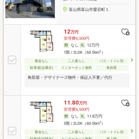
富山県富山市愛宕町１
12
万円
管理費6,500円
なし
12万円
2
1階 / 2LDK（60.56m
）
敷金なし
二人暮らし
バス・トイレ別
駐車場(近隣含)
インターネット無料
角部屋
角部屋・デザイナーズ物件・保証人不要／代行
11.80
万円
管理費6,500円
なし
11.8万円
2
3階 / 2LDK（60.56m
）
敷金なし
二人暮らし
バス・トイレ別
駐車場(近隣含)
インターネット無料
最上階