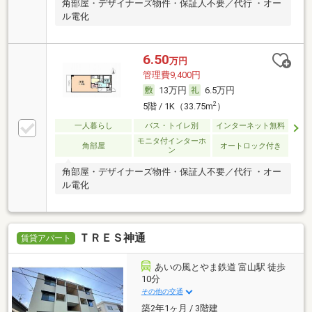
角部屋・デザイナーズ物件・保証人不要／代行 ・オー
ル電化
6.50
万円
管理費9,400円
13万円
6.5万円
2
5階 / 1K（33.75m
）
一人暮らし
バス・トイレ別
インターネット無料
モニタ付インターホ
角部屋
オートロック付き
ン
角部屋・デザイナーズ物件・保証人不要／代行 ・オー
ル電化
ＴＲＥＳ神通
賃貸アパート
あいの風とやま鉄道 富山駅 徒歩
10分
その他の交通
築2年1ヶ月 / 3階建