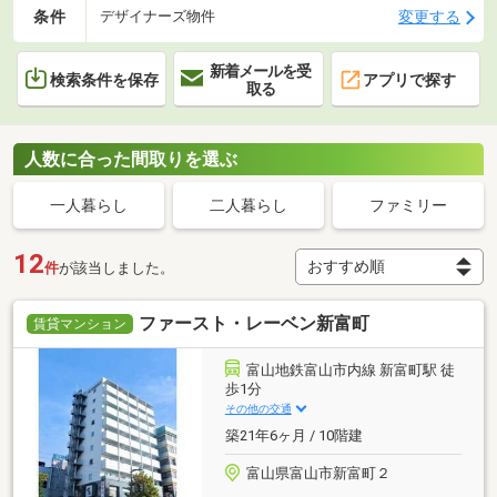
条件
変更する
デザイナーズ物件
新着メールを受
検索条件を保存
アプリで探す
取る
人数に合った間取りを選ぶ
一人暮らし
二人暮らし
ファミリー
12
件
が該当しました。
ファースト・レーベン新富町
賃貸マンション
富山地鉄富山市内線 新富町駅 徒
歩1分
その他の交通
築21年6ヶ月 / 10階建
富山県富山市新富町２