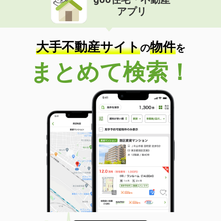
アプリ
大手不動産サイト
物件
の
を
まとめて検索！