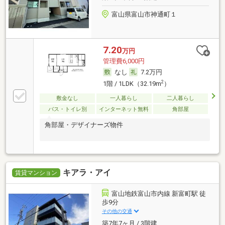
富山県富山市神通町１
7.20
万円
管理費6,000円
なし
7.2万円
2
1階 / 1LDK（32.19m
）
敷金なし
一人暮らし
二人暮らし
バス・トイレ別
インターネット無料
角部屋
角部屋・デザイナーズ物件
キアラ・アイ
賃貸マンション
富山地鉄富山市内線 新富町駅 徒
歩9分
その他の交通
築7年7ヶ月 / 3階建