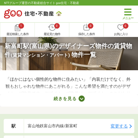
NTTグループ運営の不動産総合サイト goo住宅・不動産
1
0
0
0
最近検索した条件
最近見た物件
保存した条件
お気に入り
新富町駅(富山県)のデザイナーズ物件の賃貸物
件
物件一覧
(賃貸マンション・アパート)
「ほかにはない個性的な物件に住みたい」「内装だけでなく、外
観もおしゃれな物件にあこがれる」こんな希望を満たすのがデザ
イナーズ物件です。デザイナーズ物件は、デザイナーのこだわり
続きを見る
が詰められたおしゃれな建物であることがポイント。ここでデザ
イナーズ物件を紹介するので、好みにぴったりな建物を見つけて
くださいね。
駅
変更する
富山地鉄富山市内線/新富町