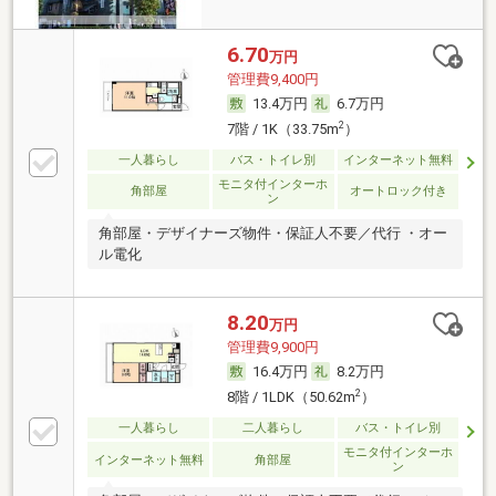
6.70
万円
管理費9,400円
13.4万円
6.7万円
2
7階 / 1K（33.75m
）
一人暮らし
バス・トイレ別
インターネット無料
モニタ付インターホ
角部屋
オートロック付き
ン
角部屋・デザイナーズ物件・保証人不要／代行 ・オー
ル電化
8.20
万円
管理費9,900円
16.4万円
8.2万円
2
8階 / 1LDK（50.62m
）
一人暮らし
二人暮らし
バス・トイレ別
モニタ付インターホ
インターネット無料
角部屋
ン