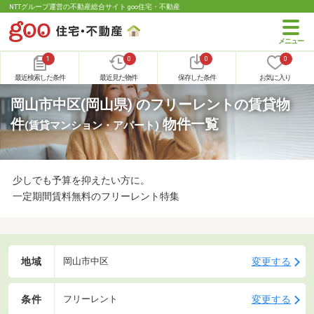
NTTグループ運営の不動産総合サイト goo住宅・不動産
1
0
0
0
最近検索した条件
最近見た物件
保存した条件
お気に入り
岡山市中区(岡山県) のフリーレントの賃貸物
件
物件一覧
(賃貸マンション・アパート)
少しでも予算を抑えたい方に。
一定期間賃料無料のフリーレント特集
地域
変更する
岡山市中区
条件
変更する
フリーレント