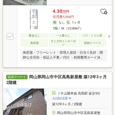
4.30
万円
管理費5,000円
なし
1ヶ月
2
1階 / 1K（25.89m
）
敷金なし
一人暮らし
バス・トイレ別
モニタ付インターホ
角部屋
収納スペース
ン
角部屋・フリーレント・管理人巡回・日当り良好・閑
静な住宅街・保証人不要／代行 ・初期費用カード決済
可
岡山県岡山市中区高島新屋敷 築12年3ヶ月
賃貸アパート
2階建
ＪＲ山陽本線 高島駅 徒歩9分
その他の交通
築12年3ヶ月 / 2階建
岡山県岡山市中区高島新屋敷