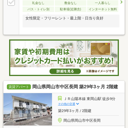
礼金なし
敷金なし
一人暮らし
バス・トイレ別
駐車場(近隣含)
インターネット無料
女性限定・フリーレント・最上階・日当り良好
岡山県岡山市中区長岡 築29年3ヶ月 2階建
賃貸アパート
ＪＲ山陽本線 東岡山駅 徒歩9分
その他の交通
築29年3ヶ月 / 2階建
岡山県岡山市中区長岡