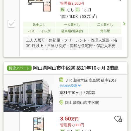
管理費3,500円
なし
1ヶ月
2
1階 / 1LDK（50.72m
）
敷金なし
一人暮らし
二人暮らし
バス・トイレ別
駐車場(近隣含)
角部屋
二人入居可・角部屋・フリーレント・管理人巡回・浴
室1坪以上・日当り良好・閑静な住宅街・保証人不要
／代行 ・初期費用カード決済可
岡山県岡山市中区関 築21年10ヶ月 2階建
賃貸アパート
ＪＲ山陽本線 高島駅 徒歩20分
その他の交通
築21年10ヶ月 / 2階建
岡山県岡山市中区関
3.50
万円
管理費7,000円