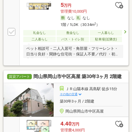
5
万円
管理費10,000円
なし
なし
2
1階 / 1LDK（30.34m
）
礼金なし
敷金なし
一人暮らし
二人暮らし
バス・トイレ別
駐車場(近隣含)
ペット相談可・二人入居可・角部屋・フリーレント・
日当り良好・閑静な住宅街・保証人不要／代行 ・初期
費用カード決済可
岡山県岡山市中区高屋 築30年3ヶ月 2階建
賃貸アパート
ＪＲ山陽本線 高島駅 徒歩15分
その他の交通
築30年3ヶ月 / 2階建
岡山県岡山市中区高屋
4.40
万円
管理費4,000円