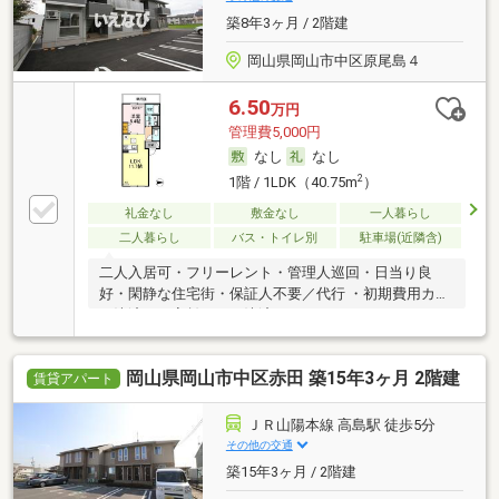
築8年3ヶ月 / 2階建
岡山県岡山市中区原尾島４
6.50
万円
管理費5,000円
なし
なし
2
1階 / 1LDK（40.75m
）
礼金なし
敷金なし
一人暮らし
二人暮らし
バス・トイレ別
駐車場(近隣含)
二人入居可・フリーレント・管理人巡回・日当り良
好・閑静な住宅街・保証人不要／代行 ・初期費用カー
ド決済可・家賃カード決済可
岡山県岡山市中区赤田 築15年3ヶ月 2階建
賃貸アパート
ＪＲ山陽本線 高島駅 徒歩5分
その他の交通
築15年3ヶ月 / 2階建