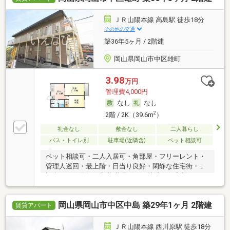
ＪＲ山陽本線 高島駅 徒歩18分
その他の交通
築36年5ヶ月 / 2階建
岡山県岡山市中区雄町
3.98
万円
管理費4,000円
なし
なし
2
2階 / 2K（39.6m
）
礼金なし
敷金なし
二人暮らし
バス・トイレ別
駐車場(近隣含)
ペット相談可
ペット相談可・二人入居可・角部屋・フリーレント・
管理人巡回・最上階・日当り良好・閑静な住宅街・保
証人不要／代行 ・初期費用カード決済可・家賃カード
決済可
岡山県岡山市中区中島 築29年1ヶ月 2階建
賃貸アパート
ＪＲ山陽本線 西川原駅 徒歩18分