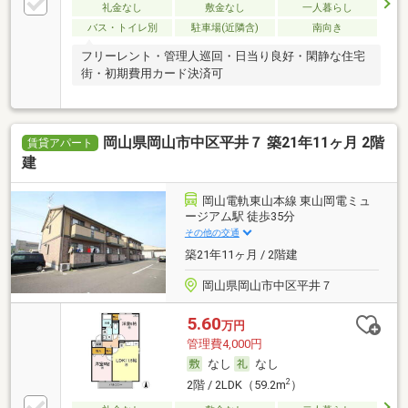
礼金なし
敷金なし
一人暮らし
バス・トイレ別
駐車場(近隣含)
南向き
フリーレント・管理人巡回・日当り良好・閑静な住宅
街・初期費用カード決済可
岡山県岡山市中区平井７ 築21年11ヶ月 2階
賃貸アパート
建
岡山電軌東山本線 東山岡電ミュ
ージアム駅 徒歩35分
その他の交通
築21年11ヶ月 / 2階建
岡山県岡山市中区平井７
5.60
万円
管理費4,000円
なし
なし
2
2階 / 2LDK（59.2m
）