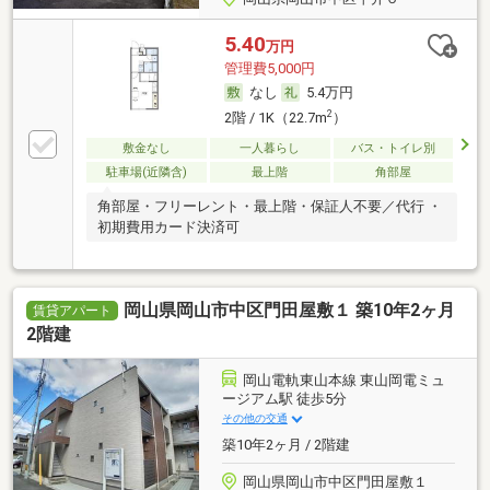
5.40
万円
管理費5,000円
なし
5.4万円
2
2階 / 1K（22.7m
）
敷金なし
一人暮らし
バス・トイレ別
駐車場(近隣含)
最上階
角部屋
角部屋・フリーレント・最上階・保証人不要／代行 ・
初期費用カード決済可
岡山県岡山市中区門田屋敷１ 築10年2ヶ月
賃貸アパート
2階建
岡山電軌東山本線 東山岡電ミュ
ージアム駅 徒歩5分
その他の交通
築10年2ヶ月 / 2階建
岡山県岡山市中区門田屋敷１