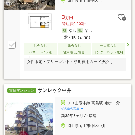
岡山県岡山市中区浜
3
万円
管理費2,200円
なし
なし
2
1階 / 1K（21m
）
礼金なし
敷金なし
一人暮らし
バス・トイレ別
駐車場(近隣含)
インターネット無料
女性限定・フリーレント・初期費用カード決済可
サンレック中井
賃貸マンション
ＪＲ山陽本線 高島駅 徒歩11分
その他の交通
築35年8ヶ月 / 4階建
岡山県岡山市中区中井