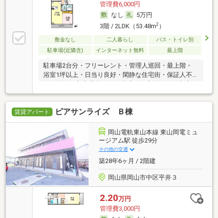
管理費6,000円
なし
5万円
2
3階 / 2LDK（53.48m
）
敷金なし
二人暮らし
バス・トイレ別
駐車場(近隣含)
インターネット無料
最上階
駐車場2台分・フリーレント・管理人巡回・最上階・
浴室1坪以上・日当り良好・閑静な住宅街・保証人不
要／代行 ・初期費用カード決済可・家賃カード決済可
ピアサンライズ Ｂ棟
賃貸アパート
岡山電軌東山本線 東山岡電ミュ
ージアム駅 徒歩29分
その他の交通
築28年6ヶ月 / 2階建
岡山県岡山市中区平井３
2.20
万円
管理費3,000円