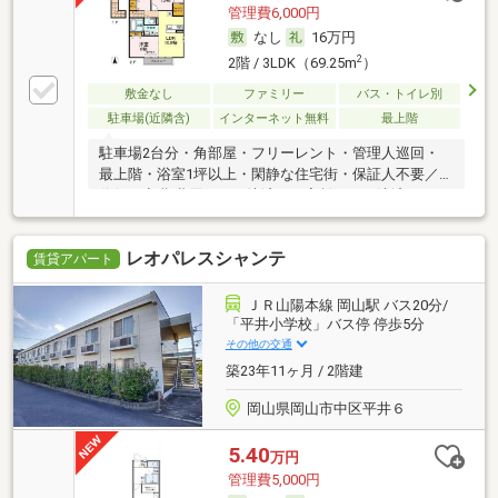
管理費6,000円
なし
16万円
2
2階 / 3LDK（69.25m
）
敷金なし
ファミリー
バス・トイレ別
駐車場(近隣含)
インターネット無料
最上階
駐車場2台分・角部屋・フリーレント・管理人巡回・
最上階・浴室1坪以上・閑静な住宅街・保証人不要／
代行 ・初期費用カード決済可・家賃カード決済可
レオパレスシャンテ
賃貸アパート
ＪＲ山陽本線 岡山駅 バス20分/
「平井小学校」バス停 停歩5分
その他の交通
築23年11ヶ月 / 2階建
岡山県岡山市中区平井６
5.40
万円
管理費5,000円