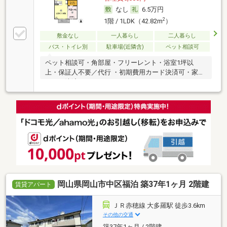
なし
6.5万円
2
1階 / 1LDK（42.82m
）
敷金なし
一人暮らし
二人暮らし
バス・トイレ別
駐車場(近隣含)
ペット相談可
ペット相談可・角部屋・フリーレント・浴室1坪以
上・保証人不要／代行 ・初期費用カード決済可・家賃
カード決済可
岡山県岡山市中区福泊 築37年1ヶ月 2階建
賃貸アパート
ＪＲ赤穂線 大多羅駅 徒歩3.6km
その他の交通
築37年1ヶ月 / 2階建