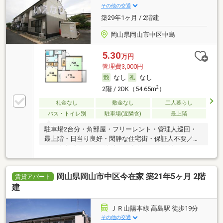
その他の交通
築29年1ヶ月 / 2階建
岡山県岡山市中区中島
5.30
万円
管理費3,000円
なし
なし
2
2階 / 2DK（54.65m
）
礼金なし
敷金なし
二人暮らし
バス・トイレ別
駐車場(近隣含)
最上階
駐車場2台分・角部屋・フリーレント・管理人巡回・
最上階・日当り良好・閑静な住宅街・保証人不要／代
行 ・初期費用カード決済可・家賃カード決済可
岡山県岡山市中区今在家 築21年5ヶ月 2階
賃貸アパート
建
ＪＲ山陽本線 高島駅 徒歩19分
その他の交通