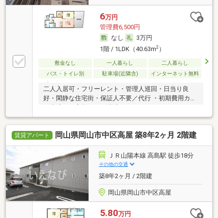
6
万円
管理費6,500円
なし
3万円
2
1階 / 1LDK（40.63m
）
敷金なし
一人暮らし
二人暮らし
バス・トイレ別
駐車場(近隣含)
インターネット無料
二人入居可・フリーレント・管理人巡回・日当り良
好・閑静な住宅街・保証人不要／代行 ・初期費用カー
ド決済可・家賃カード決済可
岡山県岡山市中区高屋 築8年2ヶ月 2階建
賃貸アパート
ＪＲ山陽本線 高島駅 徒歩18分
その他の交通
築8年2ヶ月 / 2階建
岡山県岡山市中区高屋
5.80
万円