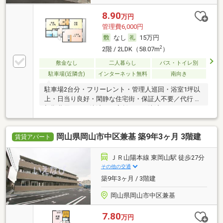
8.90
万円
管理費6,000円
なし
15万円
2
2階 / 2LDK（58.07m
）
敷金なし
二人暮らし
バス・トイレ別
駐車場(近隣含)
インターネット無料
南向き
駐車場2台分・フリーレント・管理人巡回・浴室1坪以
上・日当り良好・閑静な住宅街・保証人不要／代行 ・
初期費用カード決済可・家賃カード決済可
岡山県岡山市中区兼基 築9年3ヶ月 3階建
賃貸アパート
ＪＲ山陽本線 東岡山駅 徒歩27分
その他の交通
築9年3ヶ月 / 3階建
岡山県岡山市中区兼基
7.80
万円