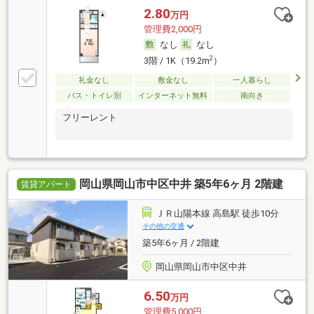
2.80
万円
管理費2,000円
なし
なし
2
3階 / 1K（19.2m
）
礼金なし
敷金なし
一人暮らし
バス・トイレ別
インターネット無料
南向き
フリーレント
岡山県岡山市中区中井 築5年6ヶ月 2階建
賃貸アパート
ＪＲ山陽本線 高島駅 徒歩10分
その他の交通
築5年6ヶ月 / 2階建
岡山県岡山市中区中井
6.50
万円
管理費5,000円