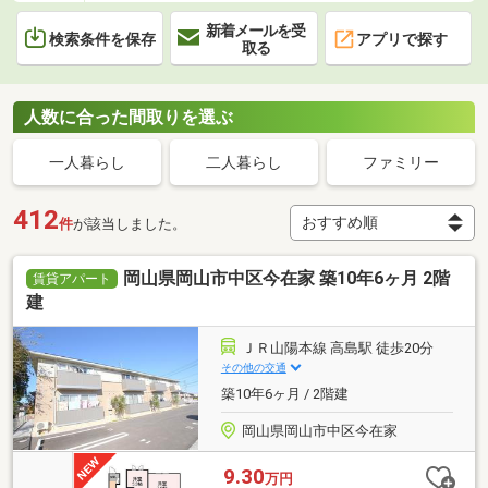
新着メールを受
検索条件を保存
アプリで探す
取る
人数に合った間取りを選ぶ
一人暮らし
二人暮らし
ファミリー
412
件
が該当しました。
岡山県岡山市中区今在家 築10年6ヶ月 2階
賃貸アパート
建
ＪＲ山陽本線 高島駅 徒歩20分
その他の交通
築10年6ヶ月 / 2階建
岡山県岡山市中区今在家
9.30
万円