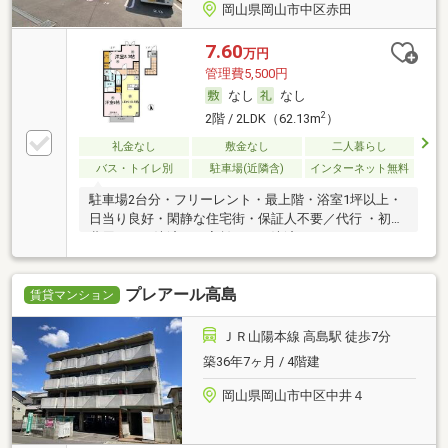
岡山県岡山市中区赤田
7.60
万円
管理費5,500円
なし
なし
2
2階 / 2LDK（62.13m
）
礼金なし
敷金なし
二人暮らし
バス・トイレ別
駐車場(近隣含)
インターネット無料
駐車場2台分・フリーレント・最上階・浴室1坪以上・
日当り良好・閑静な住宅街・保証人不要／代行 ・初期
費用カード決済可・家賃カード決済可
プレアール高島
賃貸マンション
ＪＲ山陽本線 高島駅 徒歩7分
築36年7ヶ月 / 4階建
岡山県岡山市中区中井４