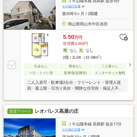
ＪＲ山陽本線 高島駅 徒歩5分
その他の交通
築30年5ヶ月 / 2階建
岡山県岡山市中区赤田
5.50
万円
管理費4,000円
なし
なし
2
2階 / 2LDK（53.58m
）
礼金なし
敷金なし
二人暮らし
バス・トイレ別
駐車場(近隣含)
インターネット無料
二人入居可・駐車場2台分・フリーレント・管理人巡
回・最上階・日当り良好・閑静な住宅街・保証人不要
／代行 ・初期費用カード決済可・家賃カード決済可
レオパレス高屋の庄
賃貸アパート
ＪＲ山陽本線 高島駅 徒歩17分
その他の交通
築26年10ヶ月 / 2階建