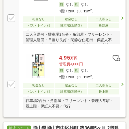
なし
なし
2
1階 / 2DK（50.12m
）
礼金なし
敷金なし
二人暮らし
バス・トイレ別
駐車場(近隣含)
角部屋
二人入居可・駐車場2台分・角部屋・フリーレント・
管理人巡回・日当り良好・閑静な住宅街・保証人不要
／代行 ・初期費用カード決済可・家賃カード決済可
4.95
万円
管理費4,000円
なし
なし
2
2階 / 2DK（50.12m
）
礼金なし
敷金なし
二人暮らし
バス・トイレ別
駐車場(近隣含)
最上階
駐車場2台分・角部屋・フリーレント・管理人常駐・
最上階・保証人不要／代行
岡山県岡山市中区雄町 築36年5ヶ月 2階建
賃貸アパート