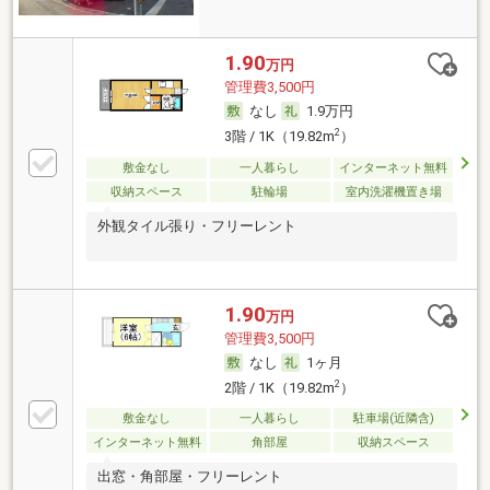
1.90
万円
管理費3,500円
なし
1.9万円
2
3階 / 1K（19.82m
）
敷金なし
一人暮らし
インターネット無料
収納スペース
駐輪場
室内洗濯機置き場
外観タイル張り・フリーレント
1.90
万円
管理費3,500円
なし
1ヶ月
2
2階 / 1K（19.82m
）
敷金なし
一人暮らし
駐車場(近隣含)
インターネット無料
角部屋
収納スペース
出窓・角部屋・フリーレント