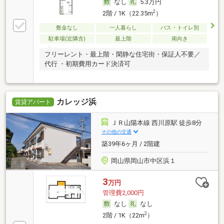
なし
5.3万円
2
2階 / 1K（22.35m
）
敷金なし
一人暮らし
バス・トイレ別
駐車場(近隣含)
最上階
南向き
フリーレント・最上階・閑静な住宅街・保証人不要／
代行 ・初期費用カード決済可
カレッジ浜
賃貸アパート
ＪＲ山陽本線 西川原駅 徒歩8分
その他の交通
築39年6ヶ月 / 2階建
岡山県岡山市中区浜１
3
万円
管理費2,000円
なし
なし
2
2階 / 1K（22m
）