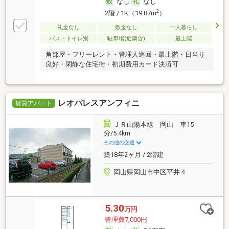
なし
なし
2
2階 / 1K（19.87m
）
礼金なし
敷金なし
一人暮らし
バス・トイレ別
駐車場(近隣含)
最上階
角部屋・フリーレント・管理人巡回・最上階・日当り
良好・閑静な住宅街・初期費用カード決済可
レオパレスアンフィニ
賃貸アパート
ＪＲ山陽本線 岡山 車15
分/5.4km
その他の交通
築18年2ヶ月 / 2階建
岡山県岡山市中区平井４
5.30
万円
管理費7,000円