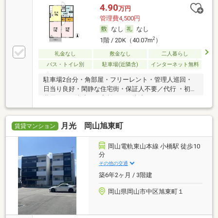
4.90
万円
管理費4,500円
なし
なし
2
1階 / 2DK（40.07m
）
礼金なし
敷金なし
二人暮らし
バス・トイレ別
駐車場(近隣含)
インターネット無料
駐車場2台分・角部屋・フリーレント・管理人巡回・
日当り良好・閑静な住宅街・保証人不要／代行 ・初期
費用カード決済可・家賃カード決済可
月光 岡山旭東町
賃貸マンション
岡山電軌東山本線 小橋駅 徒歩10
分
その他の交通
築6年2ヶ月 / 3階建
岡山県岡山市中区旭東町１