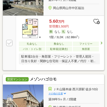
岡山県岡山市中区福泊
5.60
万円
管理費3,500円
なし
なし
2
1階 / 3LDK（62.88m
）
礼金なし
敷金なし
ファミリー
バス・トイレ別
駐車場(近隣含)
角部屋
駐車場2台分・角部屋・フリーレント・管理人巡回・
日当り良好・閑静な住宅街・保証人不要／代行 ・初期
費用カード決済可・家賃カード決済可
メゾンハゴロモ
賃貸マンション
ＪＲ山陽本線 西川原駅 徒歩10分
その他の交通
築38年5ヶ月 / 2階建