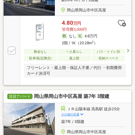
岡山県岡山市中区高屋
4.80
万円
管理費5,000円
なし
4.8万円
2
2階 / 1K（20.28m
）
敷金なし
一人暮らし
バス・トイレ別
駐車場(近隣含)
最上階
収納スペース
フリーレント・最上階・保証人不要／代行 ・初期費用
カード決済可
岡山県岡山市中区高屋 築7年 3階建
賃貸アパート
ＪＲ山陽本線 高島駅 徒歩25分
その他の交通
築7年 / 3階建
岡山県岡山市中区高屋