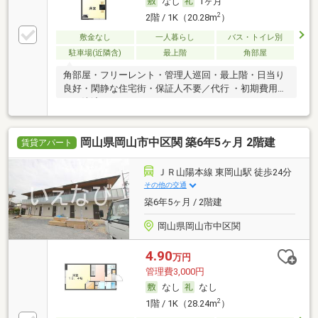
なし
1ヶ月
2
2階 / 1K（20.28m
）
敷金なし
一人暮らし
バス・トイレ別
駐車場(近隣含)
最上階
角部屋
角部屋・フリーレント・管理人巡回・最上階・日当り
良好・閑静な住宅街・保証人不要／代行 ・初期費用カ
ード決済可
岡山県岡山市中区関 築6年5ヶ月 2階建
賃貸アパート
ＪＲ山陽本線 東岡山駅 徒歩24分
その他の交通
築6年5ヶ月 / 2階建
岡山県岡山市中区関
4.90
万円
管理費3,000円
なし
なし
2
1階 / 1K（28.24m
）