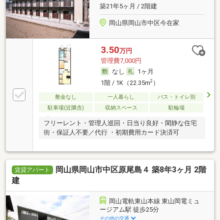
築21年5ヶ月 / 2階建
岡山県岡山市中区今在家
3.50
万円
管理費7,000円
なし
1ヶ月
2
1階 / 1K（22.35m
）
敷金なし
一人暮らし
バス・トイレ別
駐車場(近隣含)
収納スペース
駐輪場
フリーレント・管理人巡回・日当り良好・閑静な住宅
街・保証人不要／代行 ・初期費用カード決済可
岡山県岡山市中区原尾島４ 築8年3ヶ月 2階
賃貸アパート
建
岡山電軌東山本線 東山岡電ミュ
ージアム駅 徒歩25分
その他の交通