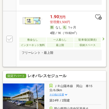
1.90
万円
管理費3,500円
なし
1ヶ月
2
4階 / 1K（19.82m
）
敷金なし
一人暮らし
駐車場(近隣含)
インターネット無料
最上階
収納スペース
フリーレント・最上階
レオパレスセジュール
賃貸アパート
ＪＲ山陽本線 岡山 車15
分/6.0km
その他の交通
築24年 / 2階建
岡山県岡山市中区平井６