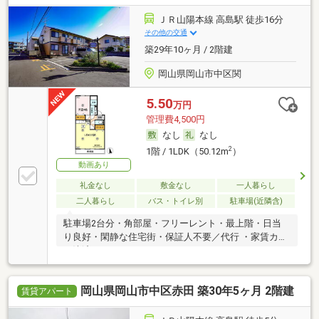
ＪＲ山陽本線 高島駅 徒歩16分
その他の交通
築29年10ヶ月 / 2階建
岡山県岡山市中区関
5.50
万円
管理費4,500円
なし
なし
2
1階 / 1LDK（50.12m
）
動画あり
礼金なし
敷金なし
一人暮らし
二人暮らし
バス・トイレ別
駐車場(近隣含)
駐車場2台分・角部屋・フリーレント・最上階・日当
り良好・閑静な住宅街・保証人不要／代行 ・家賃カー
ド決済可
岡山県岡山市中区赤田 築30年5ヶ月 2階建
賃貸アパート