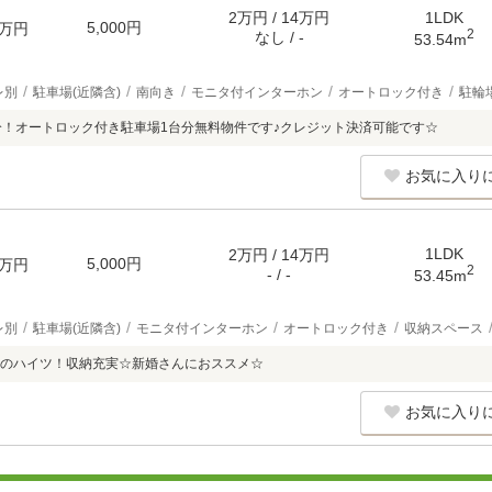
2万円 / 14万円
1LDK
5,000円
万円
2
なし / -
53.54m
レ別
駐車場(近隣含)
南向き
モニタ付インターホン
オートロック付き
駐輪
分！オートロック付き駐車場1台分無料物件です♪クレジット決済可能です☆
お気に入り
1LDK
2万円 / 14万円
5,000円
万円
2
- / -
53.45m
レ別
駐車場(近隣含)
モニタ付インターホン
オートロック付き
収納スペース
のハイツ！収納充実☆新婚さんにおススメ☆
お気に入り