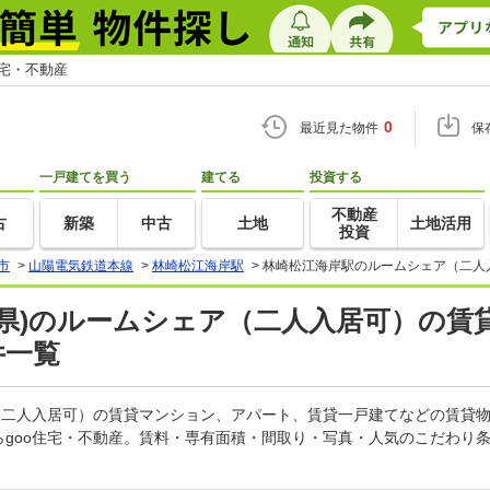
住宅・不動産
0
最近見た物件
保
一戸建てを買う
建てる
投資する
不動産
古
新築
中古
土地
土地活用
投資
市
>
山陽電気鉄道本線
>
林崎松江海岸駅
>
林崎松江海岸駅のルームシェア（二人
県)のルームシェア（二人入居可）の賃
件一覧
ア（二人入居可）の賃貸マンション、アパート、賃貸一戸建てなどの賃貸
らgoo住宅・不動産。賃料・専有面積・間取り・写真・人気のこだわり