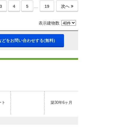
3
4
5
19
次へ
…
表示建物数
などをお問い合わせする(無料)
ート
築30年6ヶ月