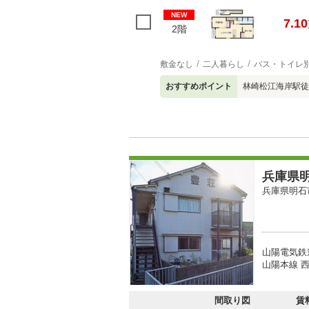
NEW
7.10
2階
敷金なし
二人暮らし
バス・トイレ
おすすめポイント
林崎松江海岸駅徒
兵庫県明
兵庫県明石
山陽電気鉄
山陽本線 西
間取り図
賃