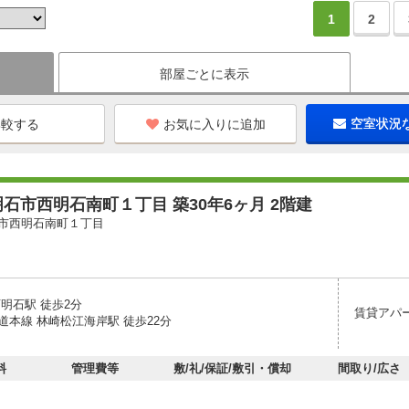
1
2
部屋ごとに表示
お気に入りに追加
空室状況
石市西明石南町１丁目 築30年6ヶ月 2階建
市西明石南町１丁目
明石駅 徒歩2分
賃貸アパ
道本線 林崎松江海岸駅 徒歩22分
料
管理費等
敷/礼/保証/敷引・償却
間取り/広さ