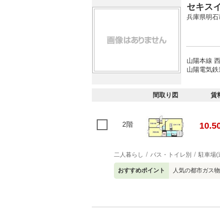
セキス
兵庫県明石
山陽本線 西
山陽電気鉄道
間取り図
賃
2階
10.5
二人暮らし
バス・トイレ別
駐車場(
おすすめポイント
人気の都市ガス物