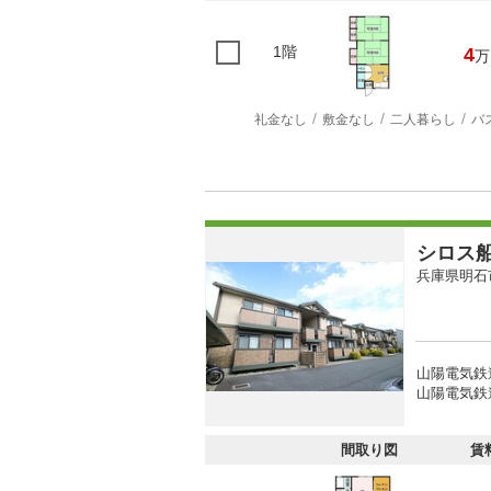
1階
4
万
礼金なし
敷金なし
二人暮らし
バ
シロス
兵庫県明石
山陽電気鉄
山陽電気鉄
間取り図
賃