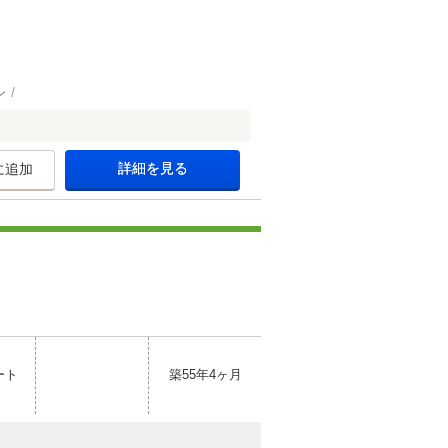
ン
詳細を見る
に追加
ート
築55年4ヶ月