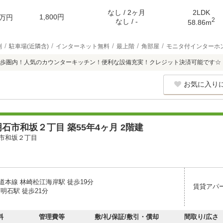
なし / 2ヶ月
2LDK
1,800円
万円
2
なし / -
58.86m
別
駐車場(近隣含)
インターネット無料
最上階
角部屋
モニタ付インターホ
歩圏内！人気のカウンターキッチン！便利な設備充実！クレジット決済可能です☆
お気に入り
石市和坂２丁目 築55年4ヶ月 2階建
市和坂２丁目
道本線 林崎松江海岸駅 徒歩19分
賃貸アパ
明石駅 徒歩21分
料
管理費等
敷/礼/保証/敷引・償却
間取り/広さ