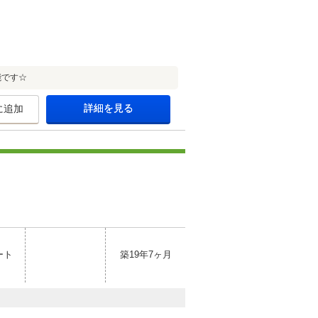
能です☆
詳細を見る
に追加
ート
築19年7ヶ月