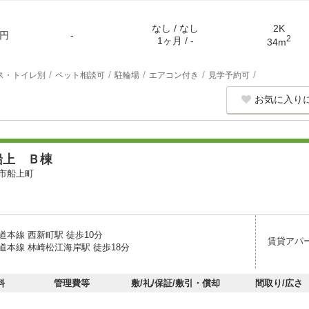
なし / なし
2K
円
-
2
1ヶ月 / -
34m
ス・トイレ別
ペット相談可
駐輪場
エアコン付き
見学予約可
お気に入り
船上 Ｂ棟
市船上町
道本線 西新町駅 徒歩10分
賃貸アパ
道本線 林崎松江海岸駅 徒歩18分
料
管理費等
敷/礼/保証/敷引・償却
間取り/広さ