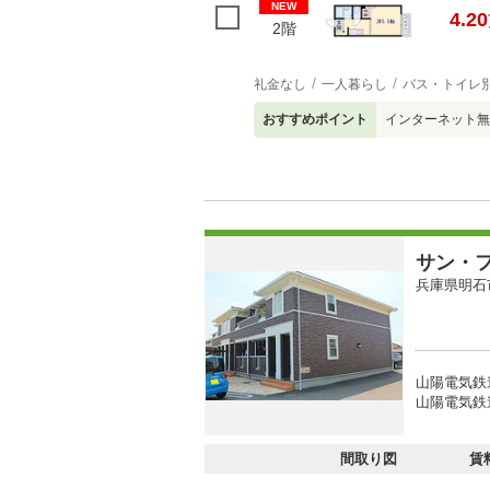
NEW
4.20
2階
礼金なし
一人暮らし
バス・トイレ
おすすめポイント
インターネット無
サン・
兵庫県明石
山陽電気鉄
山陽電気鉄道
間取り図
賃