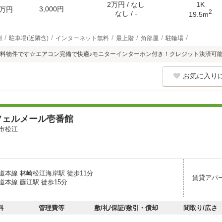
2万円 / なし
1K
3,000円
万円
2
なし / -
19.5m
別
駐車場(近隣含)
インターネット無料
最上階
角部屋
駐輪場
料物件です☆エアコン完備で快適♪モニターインターホン付き！クレジット決済可
お気に入り
フェルメール壱番館
市松江
道本線 林崎松江海岸駅 徒歩11分
賃貸アパ
本線 藤江駅 徒歩15分
料
管理費等
敷/礼/保証/敷引・償却
間取り/広さ