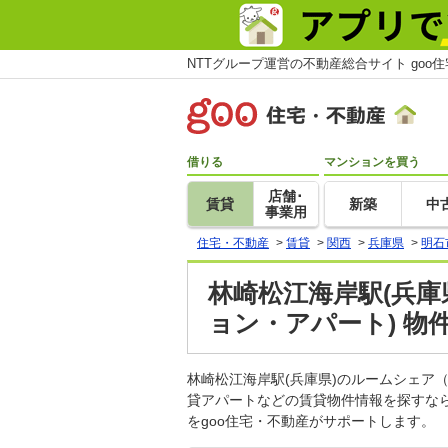
NTTグループ運営の不動産総合サイト goo
借りる
マンションを買う
店舗･
賃貸
新築
中
事業用
住宅・不動産
>
賃貸
>
関西
>
兵庫県
>
明石
林崎松江海岸駅(兵庫
ョン・アパート) 物
林崎松江海岸駅(兵庫県)のルームシェ
貸アパートなどの賃貸物件情報を探すな
をgoo住宅・不動産がサポートします。