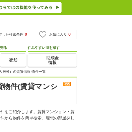
0
0
存した検索条件
お気に入り
売る
住みやすい街を探す
助成金
売却
情報
入居可）の賃貸情報 物件一覧
貸物件(賃貸マンシ
物件をご紹介します。賃貸マンション・賃
条件から物件を簡単検索。理想の部屋探し