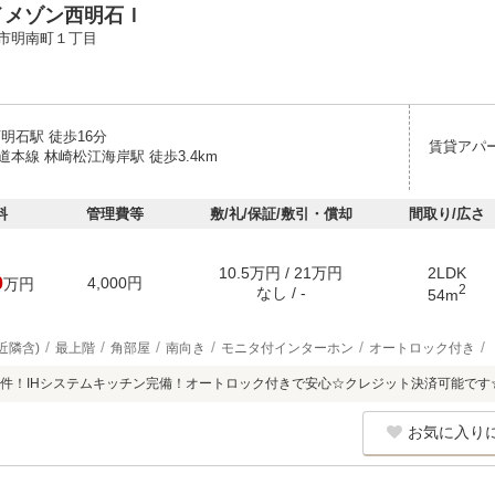
イメゾン西明石Ｉ
市明南町１丁目
明石駅 徒歩16分
賃貸アパ
本線 林崎松江海岸駅 徒歩3.4km
料
管理費等
敷/礼/保証/敷引・償却
間取り/広さ
10.5万円 / 21万円
2LDK
0
4,000円
万円
2
なし / -
54m
近隣含)
最上階
角部屋
南向き
モニタ付インターホン
オートロック付き
件！IHシステムキッチン完備！オートロック付きで安心☆クレジット決済可能です
お気に入り