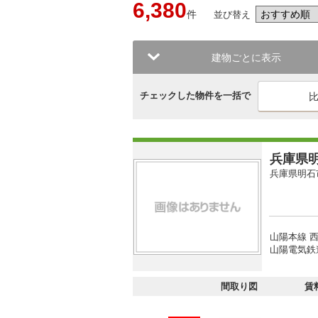
6,380
件
並び替え
建物ごとに表示
チェックした物件を一括で
兵庫県明
兵庫県明石
山陽本線 西
山陽電気鉄
間取り図
賃