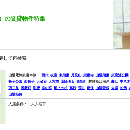
）の賃貸物件特集
更して再検索
山陽電気鉄道本線：
西代
板宿
東須磨
月見山
須磨寺
山陽須磨
須磨浦公園
舞子公園
西舞子
大蔵谷
人丸前
山陽明石
西新町
林崎松江海岸
藤江
中八
西二見
播磨町
別府
浜の宮
尾上の松
高砂
荒井
伊保
山陽曽根
大塩
的形
山陽姫路
入居条件：
二人入居可