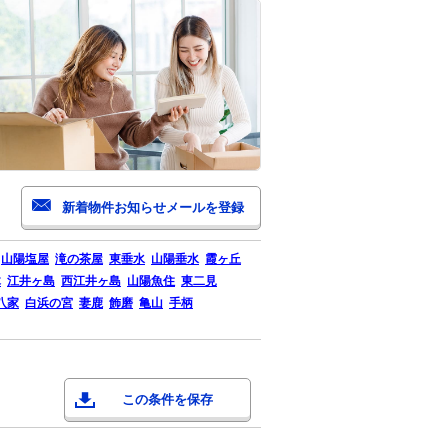
山陽塩屋
滝の茶屋
東垂水
山陽垂水
霞ヶ丘
木
江井ヶ島
西江井ヶ島
山陽魚住
東二見
八家
白浜の宮
妻鹿
飾磨
亀山
手柄
この条件を保存