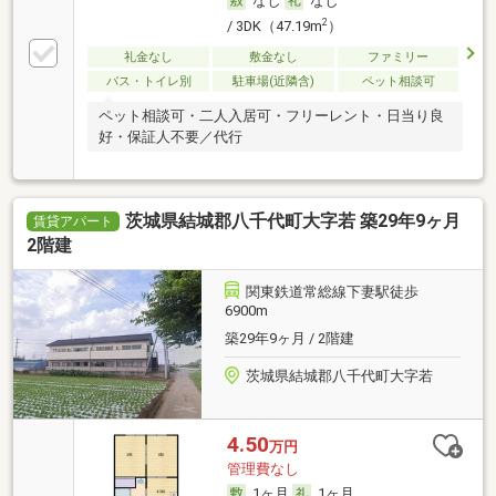
なし
なし
2
/ 3DK（47.19m
）
礼金なし
敷金なし
ファミリー
バス・トイレ別
駐車場(近隣含)
ペット相談可
ペット相談可・二人入居可・フリーレント・日当り良
好・保証人不要／代行
茨城県結城郡八千代町大字若 築29年9ヶ月
賃貸アパート
2階建
関東鉄道常総線下妻駅徒歩
6900m
築29年9ヶ月 / 2階建
茨城県結城郡八千代町大字若
4.50
万円
管理費なし
1ヶ月
1ヶ月