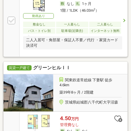
なし
1ヶ月
2
1階 / 1LDK（46.03m
）
動画あり
敷金なし
一人暮らし
二人暮らし
バス・トイレ別
駐車場(近隣含)
インターネット無料
二人入居可・角部屋・保証人不要／代行 ・家賃カード
決済可
グリーンヒルＩＩ
賃貸一戸建て
関東鉄道常総線 下妻駅 徒歩
4.6km
築39年8ヶ月 / 2階建
茨城県結城郡八千代町大字沼森
4.50
万円
管理費なし