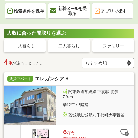
新着メールを受
検索条件を保存
アプリで探す
取る
人数に合った間取りを選ぶ
一人暮らし
二人暮らし
ファミリー
4
件
が該当しました。
エレガンシアＨ
賃貸アパート
関東鉄道常総線 下妻駅 徒歩
7.9km
築12年 / 2階建
茨城県結城郡八千代町大字菅谷
6
万円