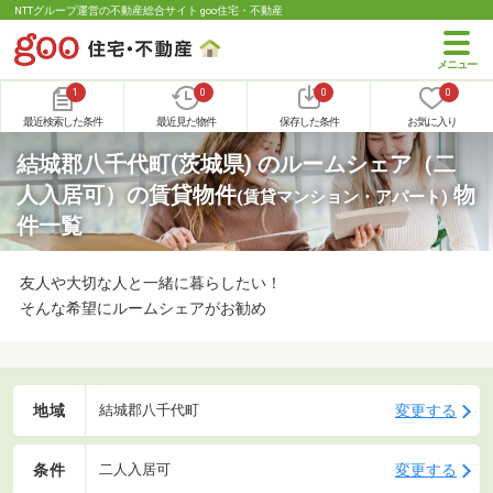
NTTグループ運営の不動産総合サイト goo住宅・不動産
1
0
0
0
最近検索した条件
最近見た物件
保存した条件
お気に入り
結城郡八千代町(茨城県) のルームシェア（二
人入居可）の賃貸物件
物
(賃貸マンション・アパート)
件一覧
友人や大切な人と一緒に暮らしたい！
そんな希望にルームシェアがお勧め
地域
変更する
結城郡八千代町
条件
変更する
二人入居可