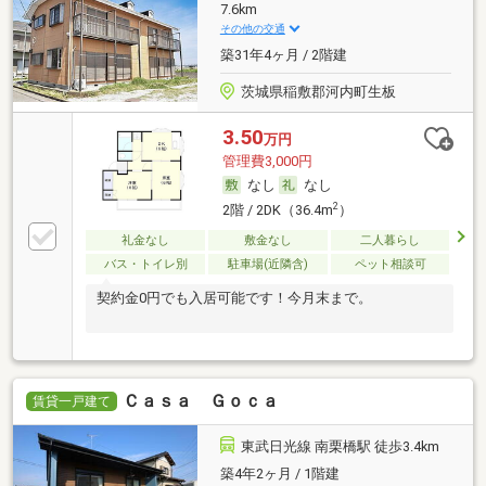
7.6km
その他の交通
築31年4ヶ月 / 2階建
茨城県稲敷郡河内町生板
3.50
万円
管理費3,000円
なし
なし
2
2階 / 2DK（36.4m
）
礼金なし
敷金なし
二人暮らし
バス・トイレ別
駐車場(近隣含)
ペット相談可
契約金0円でも入居可能です！今月末まで。
Ｃａｓａ Ｇｏｃａ
賃貸一戸建て
東武日光線 南栗橋駅 徒歩3.4km
築4年2ヶ月 / 1階建