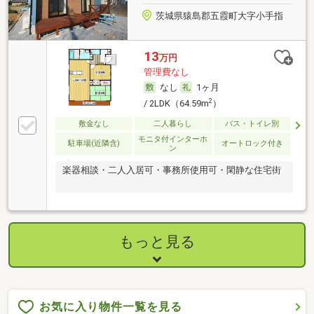
茨城県猿島郡五霞町大字小手指
13
万円
管理費なし
なし
1ヶ月
2
/ 2LDK（64.59m
）
敷金なし
二人暮らし
バス・トイレ別
モニタ付インターホ
駐車場(近隣含)
オートロック付き
ン
楽器相談・二人入居可・事務所使用可・閑静な住宅街
もっと見る
お気に入り物件一覧を見る