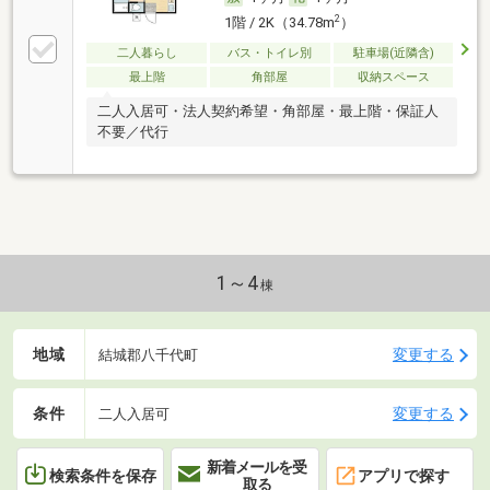
2
1階 / 2K（34.78m
）
二人暮らし
バス・トイレ別
駐車場(近隣含)
最上階
角部屋
収納スペース
二人入居可・法人契約希望・角部屋・最上階・保証人
不要／代行
1～4
棟
地域
変更する
結城郡八千代町
条件
変更する
二人入居可
新着メールを受
検索条件を保存
アプリで探す
取る