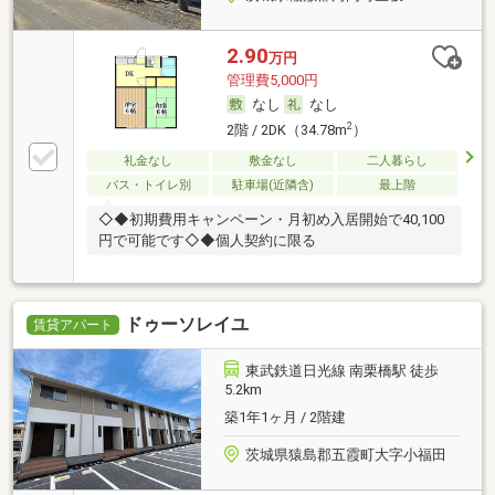
2.90
万円
管理費5,000円
なし
なし
2
2階 / 2DK（34.78m
）
礼金なし
敷金なし
二人暮らし
バス・トイレ別
駐車場(近隣含)
最上階
◇◆初期費用キャンペーン・月初め入居開始で40,100
円で可能です◇◆個人契約に限る
ドゥーソレイユ
賃貸アパート
東武鉄道日光線 南栗橋駅 徒歩
5.2km
築1年1ヶ月 / 2階建
茨城県猿島郡五霞町大字小福田