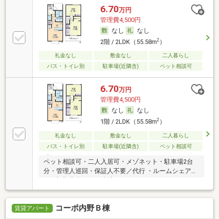
6.70
万円
管理費4,500円
なし
なし
2
2階 / 2LDK（55.58m
）
礼金なし
敷金なし
二人暮らし
バス・トイレ別
駐車場(近隣含)
ペット相談可
6.70
万円
管理費4,500円
なし
なし
2
1階 / 2LDK（55.58m
）
礼金なし
敷金なし
二人暮らし
バス・トイレ別
駐車場(近隣含)
ペット相談可
ペット相談可・二人入居可・メゾネット・駐車場2台
分・管理人巡回・保証人不要／代行 ・ルームシェア
可・初期費用カード決済可
コーポ内野Ｂ棟
賃貸アパート