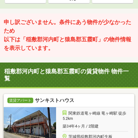
申し訳ございません。条件にあう物件が少なかった
ため
以下は「稲敷郡河内町と猿島郡五霞町」の物件情報
を表示しています。
稲敷郡河内町と猿島郡五霞町の賃貸物件 物件一
覧
サンキストハウス
賃貸アパート
関東鉄道竜ヶ崎線 竜ヶ崎駅 徒歩
5.2km
築34年4ヶ月 / 2階建
茨城県稲敷郡河内町生板