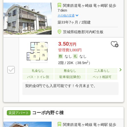
関東鉄道竜ヶ崎線 竜ヶ崎駅 徒歩
7.6km
その他の交通
築33年7ヶ月 / 2階建
茨城県稲敷郡河内町生板
3.50
万円
管理費3,000円
なし
なし
2
2階 / 2DK（38.5m
）
礼金なし
敷金なし
二人暮らし
バス・トイレ別
駐車場(近隣含)
ペット相談可
契約金0円でも入居可能です！今月末まで。
コーポ内野Ｃ棟
賃貸アパート
関東鉄道竜ヶ崎線 竜ヶ崎駅 徒歩