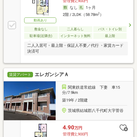
管理費2,900円
なし
1ヶ月
2
2階 / 2LDK（58.78m
）
動画あり
敷金なし
二人暮らし
バス・トイレ別
駐車場(近隣含)
インターネット無料
最上階
二人入居可・最上階・保証人不要／代行 ・家賃カード
決済可
エレガンシアＡ
賃貸アパート
関東鉄道常総線 下妻 車15
分/7.9km
築19年 / 2階建
茨城県結城郡八千代町大字菅谷
4.90
万円
管理費2,900円