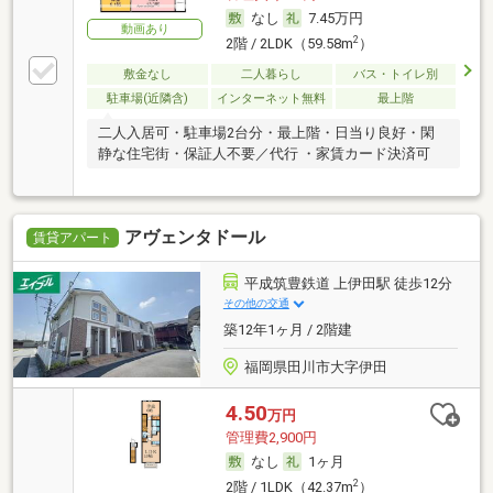
なし
7.45万円
動画あり
2
2階 / 2LDK（59.58m
）
敷金なし
二人暮らし
バス・トイレ別
駐車場(近隣含)
インターネット無料
最上階
二人入居可・駐車場2台分・最上階・日当り良好・閑
静な住宅街・保証人不要／代行 ・家賃カード決済可
アヴェンタドール
賃貸アパート
平成筑豊鉄道 上伊田駅 徒歩12分
その他の交通
築12年1ヶ月 / 2階建
福岡県田川市大字伊田
4.50
万円
管理費2,900円
なし
1ヶ月
2
2階 / 1LDK（42.37m
）