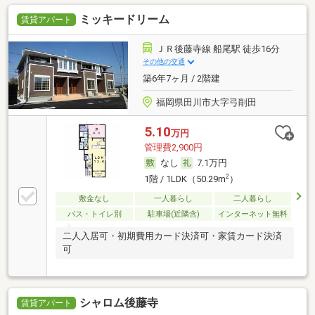
ミッキードリーム
賃貸アパート
ＪＲ後藤寺線 船尾駅 徒歩16分
その他の交通
築6年7ヶ月 / 2階建
福岡県田川市大字弓削田
5.10
万円
管理費2,900円
なし
7.1万円
2
1階 / 1LDK（50.29m
）
敷金なし
一人暮らし
二人暮らし
バス・トイレ別
駐車場(近隣含)
インターネット無料
二人入居可・初期費用カード決済可・家賃カード決済
可
シャロム後藤寺
賃貸アパート