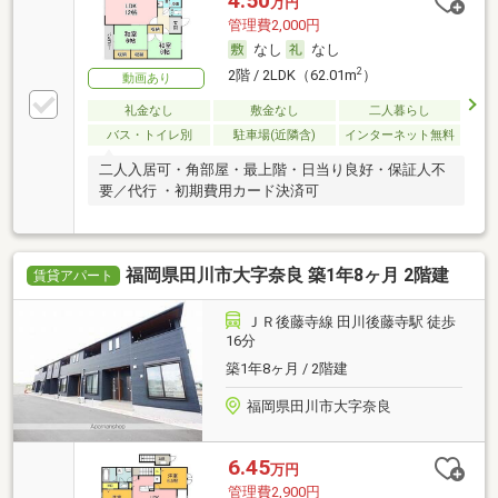
4.50
万円
管理費2,000円
なし
なし
2
2階 / 2LDK（62.01m
）
動画あり
礼金なし
敷金なし
二人暮らし
バス・トイレ別
駐車場(近隣含)
インターネット無料
二人入居可・角部屋・最上階・日当り良好・保証人不
要／代行 ・初期費用カード決済可
福岡県田川市大字奈良 築1年8ヶ月 2階建
賃貸アパート
ＪＲ後藤寺線 田川後藤寺駅 徒歩
16分
築1年8ヶ月 / 2階建
福岡県田川市大字奈良
6.45
万円
管理費2,900円