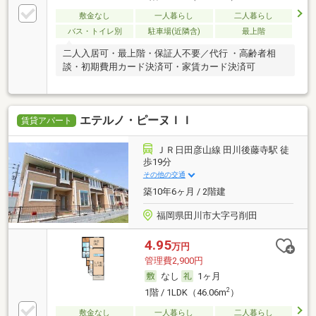
敷金なし
一人暮らし
二人暮らし
バス・トイレ別
駐車場(近隣含)
最上階
二人入居可・最上階・保証人不要／代行 ・高齢者相
談・初期費用カード決済可・家賃カード決済可
エテルノ・ピーヌＩＩ
賃貸アパート
ＪＲ日田彦山線 田川後藤寺駅 徒
歩19分
その他の交通
築10年6ヶ月 / 2階建
福岡県田川市大字弓削田
4.95
万円
管理費2,900円
なし
1ヶ月
2
1階 / 1LDK（46.06m
）
敷金なし
一人暮らし
二人暮らし