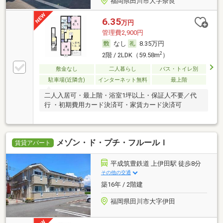
福岡県田川市大字奈良
6.35
万円
管理費2,900円
なし
8.35万円
2
2階 / 2LDK（59.58m
）
敷金なし
二人暮らし
バス・トイレ別
駐車場(近隣含)
インターネット無料
最上階
二人入居可・最上階・浴室1坪以上・保証人不要／代
行 ・初期費用カード決済可・家賃カード決済可
メゾン・ド・プチ・フルールＩ
賃貸アパート
平成筑豊鉄道 上伊田駅 徒歩8分
その他の交通
築16年 / 2階建
福岡県田川市大字伊田