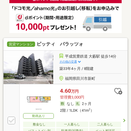
ピッティ パラッツォ
賃貸マンション
平成筑豊鉄道 大藪駅 徒歩14分
その他の交通
築33年4ヶ月 / 8階建
福岡県田川市新町
4.60
万円
管理費3,000円
なし
2ヶ月
2
2階 / 1LDK（41m
）
動画あり
敷金なし
一人暮らし
二人暮らし
バス・トイレ別
駐車場(近隣含)
ペット相談可