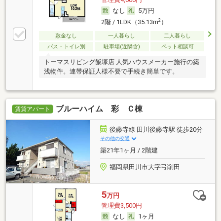
なし
5万円
2
2階 / 1LDK（35.13m
）
敷金なし
一人暮らし
二人暮らし
バス・トイレ別
駐車場(近隣含)
ペット相談可
トーマスリビング飯塚店 人気ハウスメーカー施行の築
浅物件。連帯保証人様不要で手続き簡単です。
ブルーハイム 彩 Ｃ棟
賃貸アパート
後藤寺線 田川後藤寺駅 徒歩20分
その他の交通
築21年1ヶ月 / 2階建
福岡県田川市大字弓削田
5
万円
管理費3,500円
なし
1ヶ月