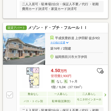
二人入居可・駐車場2台分・保証人不要／代行 ・初期
費用カード決済可・家賃カード決済可
メゾン・ド・プチ・フルールＩＩ
賃貸アパート
平成筑豊鉄道 上伊田駅 徒歩9分
その他の交通
築16年 / 2階建
福岡県田川市大字伊田
4.50
万円
管理費2,900円
なし
1ヶ月
2
1階 / 1LDK（37.13m
）
敷金なし
一人暮らし
二人暮らし
モニタ付インターホ
バス・トイレ別
駐車場(近隣含)
ン
二人入居可・駐車場2台分・保証人不要／代行 ・初期