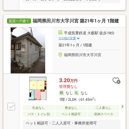
福岡県田川市大字川宮 築21年1ヶ月 1階建
賃貸一戸建て
平成筑豊鉄道 大藪駅 徒歩18分
その他の交通
築21年1ヶ月 / 1階建
福岡県田川市大字川宮
3.20
万円
管理費なし
なし
なし
2
1階 / 2LDK（61.43m
）
礼金なし
敷金なし
二人暮らし
バス・トイレ別
ペット相談可
収納スペース
ペット相談可・二人入居可・事務所使用可