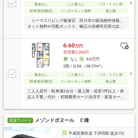
敷金なし
二人暮らし
バス・トイレ別
駐車場(近隣含)
インターネット無料
最上階
トーマスリビング飯塚店 田川市の築浅物件情報。
ネット無料や宅配ボックス、幅広の浴槽等充実の設
備。
6.60
万円
管理費2,900円
なし
8.6万円
2
2階 / 2LDK（58.57m
）
敷金なし
二人暮らし
バス・トイレ別
駐車場(近隣含)
インターネット無料
最上階
二人入居可・駐車場2台分・最上階・浴室1坪以上・保
証人不要／代行 ・初期費用カード決済可・家賃カード
決済可
メゾンドボヌール Ｃ棟
賃貸アパート
平成筑豊鉄道 下伊田駅 徒歩7分