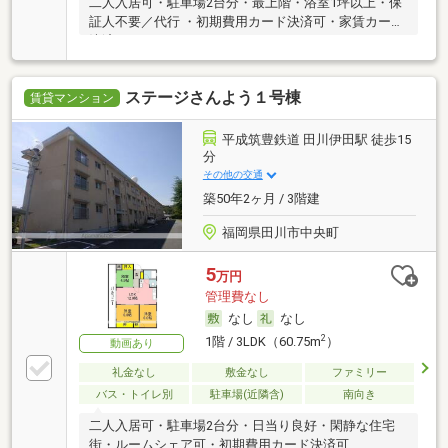
二人入居可・駐車場2台分・最上階・浴室1坪以上・保
証人不要／代行 ・初期費用カード決済可・家賃カード
決済可
ステージさんよう１号棟
賃貸マンション
平成筑豊鉄道 田川伊田駅 徒歩15
分
その他の交通
築50年2ヶ月 / 3階建
福岡県田川市中央町
5
万円
管理費なし
なし
なし
2
1階 / 3LDK（60.75m
）
動画あり
礼金なし
敷金なし
ファミリー
バス・トイレ別
駐車場(近隣含)
南向き
二人入居可・駐車場2台分・日当り良好・閑静な住宅
街・ルームシェア可・初期費用カード決済可