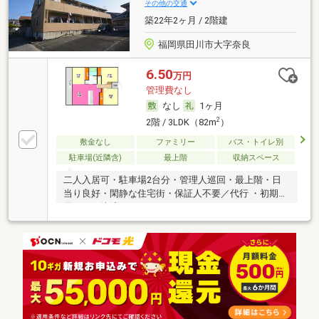
その他の交通
築22年2ヶ月 / 2階建
福岡県田川市大字奈良
6.50
万円
管理費なし
なし
1ヶ月
2
2階 / 3LDK（82m
）
敷金なし
ファミリー
バス・トイレ別
駐車場(近隣含)
最上階
収納スペース
二人入居可・駐車場2台分・管理人巡回・最上階・日
当り良好・閑静な住宅街・保証人不要／代行 ・初期費
用カード決済可