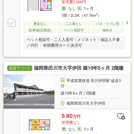
管理費2,000円
なし
1ヶ月
2
1階 / 2LDK（47.76m
）
敷金なし
二人暮らし
バス・トイレ別
駐車場(近隣含)
ペット相談可
南向き
ペット相談可・二人入居可・メゾネット・保証人不要
／代行 ・初期費用カード決済可
福岡県田川市大字伊田 築10年5ヶ月 2階建
賃貸アパート
平成筑豊鉄道 田川伊田駅 徒歩3
分
築10年5ヶ月 / 2階建
福岡県田川市大字伊田
5.80
万円
管理費なし
なし
2ヶ月