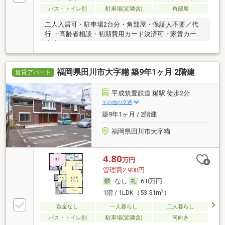
バス・トイレ別
駐車場(近隣含)
角部屋
二人入居可・駐車場2台分・角部屋・保証人不要／代
行 ・高齢者相談・初期費用カード決済可・家賃カード
決済可
福岡県田川市大字糒 築9年1ヶ月 2階建
賃貸アパート
平成筑豊鉄道 糒駅 徒歩2分
その他の交通
築9年1ヶ月 / 2階建
福岡県田川市大字糒
4.80
万円
管理費2,900円
なし
6.8万円
2
1階 / 1LDK（53.51m
）
敷金なし
一人暮らし
二人暮らし
バス・トイレ別
駐車場(近隣含)
南向き