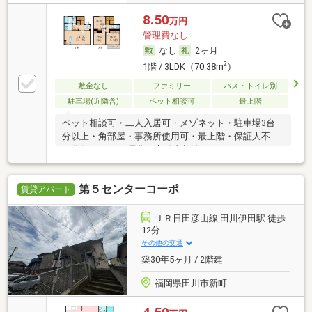
8.50
万円
管理費なし
なし
2ヶ月
2
1階 / 3LDK（70.38m
）
敷金なし
ファミリー
バス・トイレ別
駐車場(近隣含)
ペット相談可
最上階
ペット相談可・二人入居可・メゾネット・駐車場3台
分以上・角部屋・事務所使用可・最上階・保証人不要
／代行 ・オール電化・高齢者相談
第５センターコーポ
賃貸アパート
ＪＲ日田彦山線 田川伊田駅 徒歩
12分
その他の交通
築30年5ヶ月 / 2階建
福岡県田川市新町