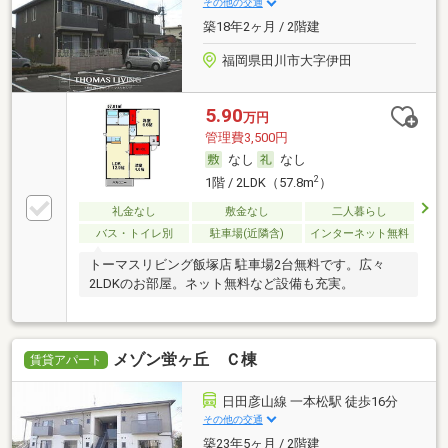
その他の交通
築18年2ヶ月 / 2階建
福岡県田川市大字伊田
5.90
万円
管理費3,500円
なし
なし
2
1階 / 2LDK（57.8m
）
礼金なし
敷金なし
二人暮らし
バス・トイレ別
駐車場(近隣含)
インターネット無料
トーマスリビング飯塚店 駐車場2台無料です。広々
2LDKのお部屋。ネット無料など設備も充実。
メゾン蛍ヶ丘 Ｃ棟
賃貸アパート
日田彦山線 一本松駅 徒歩16分
その他の交通
築23年5ヶ月 / 2階建