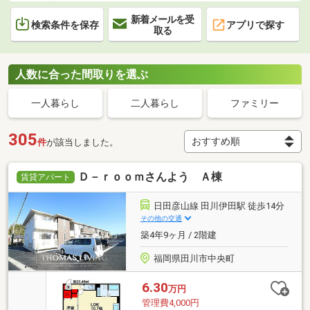
新着メールを受
検索条件を保存
アプリで探す
取る
人数に合った間取りを選ぶ
一人暮らし
二人暮らし
ファミリー
305
件
が該当しました。
Ｄ－ｒｏｏｍさんよう Ａ棟
賃貸アパート
日田彦山線 田川伊田駅 徒歩14分
その他の交通
築4年9ヶ月 / 2階建
福岡県田川市中央町
6.30
万円
管理費4,000円