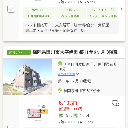
2
2階 / 2LDK（51.75m
）
敷金なし
二人暮らし
バス・トイレ別
駐車場(近隣含)
ペット相談可
インターネット無料
ペット相談可・二人入居可・駐車場2台分・角部屋・
最上階・日当り良好・閑静な住宅街
福岡県田川市大字伊田 築11年6ヶ月 3階建
賃貸アパート
ＪＲ日田彦山線 田川伊田駅 徒歩
10分
その他の交通
築11年6ヶ月 / 3階建
福岡県田川市大字伊田
5.10
万円
管理費3,000円
なし
1ヶ月
2
2階 / 1LDK（41.3m
）