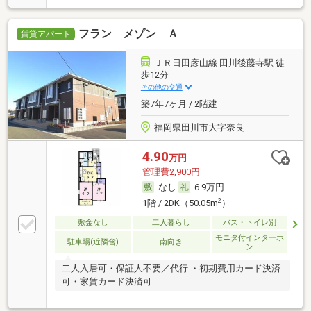
フラン メゾン Ａ
賃貸アパート
ＪＲ日田彦山線 田川後藤寺駅 徒
歩12分
その他の交通
築7年7ヶ月 / 2階建
福岡県田川市大字奈良
4.90
万円
管理費2,900円
なし
6.9万円
2
1階 / 2DK（50.05m
）
敷金なし
二人暮らし
バス・トイレ別
モニタ付インターホ
駐車場(近隣含)
南向き
ン
二人入居可・保証人不要／代行 ・初期費用カード決済
可・家賃カード決済可