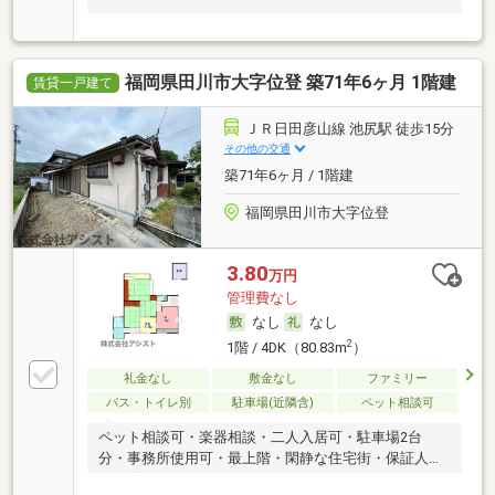
福岡県田川市大字位登 築71年6ヶ月 1階建
賃貸一戸建て
ＪＲ日田彦山線 池尻駅 徒歩15分
その他の交通
築71年6ヶ月 / 1階建
福岡県田川市大字位登
3.80
万円
管理費なし
なし
なし
2
1階 / 4DK（80.83m
）
礼金なし
敷金なし
ファミリー
バス・トイレ別
駐車場(近隣含)
ペット相談可
ペット相談可・楽器相談・二人入居可・駐車場2台
分・事務所使用可・最上階・閑静な住宅街・保証人不
要／代行