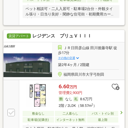
ペット相談可・二人入居可・駐車場2台分・外観タイ
ル張り・日当り良好・閑静な住宅街・初期費用カード
決済可
レジデンス プリュＶＩＩＩ
賃貸アパート
ＪＲ日田彦山線 田川後藤寺駅 徒
歩17分
その他の交通
築2年4ヶ月 / 2階建
福岡県田川市大字弓削田
6.60
万円
管理費2,900円
なし
8.6万円
2
2階 / 2LDK（58.57m
）
敷金なし
二人暮らし
バス・トイレ別
駐車場(近隣含)
インターネット無料
最上階