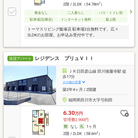
2
2階 / 2LDK（54.78m
）
敷金なし
二人暮らし
バス・トイレ別
駐車場(近隣含)
インターネット無料
最上階
トーマスリビング飯塚店 駐車場2台無料です。広々
2LDKのお部屋。お申込み受付中です。
レジデンス プリュＶＩＩ
賃貸アパート
ＪＲ日田彦山線 田川後藤寺駅 徒
歩17分
その他の交通
築2年4ヶ月 / 2階建
福岡県田川市大字弓削田
6.30
万円
管理費2,900円
なし
1ヶ月
2
2階 / 2LDK（58.6m
）