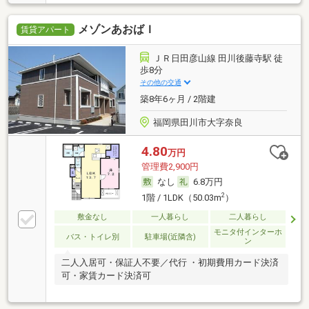
メゾンあおばＩ
賃貸アパート
ＪＲ日田彦山線 田川後藤寺駅 徒
歩8分
その他の交通
築8年6ヶ月 / 2階建
福岡県田川市大字奈良
4.80
万円
管理費2,900円
なし
6.8万円
2
1階 / 1LDK（50.03m
）
敷金なし
一人暮らし
二人暮らし
モニタ付インターホ
バス・トイレ別
駐車場(近隣含)
ン
二人入居可・保証人不要／代行 ・初期費用カード決済
可・家賃カード決済可