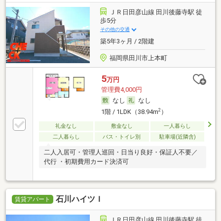
ＪＲ日田彦山線 田川後藤寺駅 徒
歩5分
その他の交通
築5年3ヶ月 / 2階建
福岡県田川市上本町
5
万円
管理費4,000円
なし
なし
2
1階 / 1LDK（38.94m
）
礼金なし
敷金なし
一人暮らし
二人暮らし
バス・トイレ別
駐車場(近隣含)
二人入居可・管理人巡回・日当り良好・保証人不要／
代行 ・初期費用カード決済可
石川ハイツＩ
賃貸アパート
ＪＲ日田彦山線 田川後藤寺駅 徒