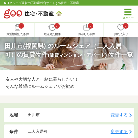
NTTグループ運営の不動産総合サイト goo住宅・不動産
1
0
0
0
最近検索した条件
最近見た物件
保存した条件
お気に入り
田川市(福岡県) のルームシェア（二人入居
可）の賃貸物件
物件一覧
(賃貸マンション・アパート)
友人や大切な人と一緒に暮らしたい！
そんな希望にルームシェアがお勧め
地域
変更する
田川市
条件
変更する
二人入居可