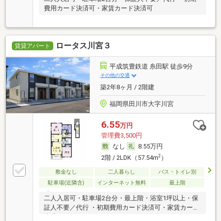
費用カード決済可・家賃カード決済可
ロータス川宮３
賃貸アパート
平成筑豊鉄道 糸田駅 徒歩9分
その他の交通
築2年8ヶ月 / 2階建
福岡県田川市大字川宮
6.55
万円
管理費3,500円
なし
8.55万円
2
2階 / 2LDK（57.54m
）
敷金なし
二人暮らし
バス・トイレ別
駐車場(近隣含)
インターネット無料
最上階
二人入居可・駐車場2台分・最上階・浴室1坪以上・保
証人不要／代行 ・初期費用カード決済可・家賃カード
決済可