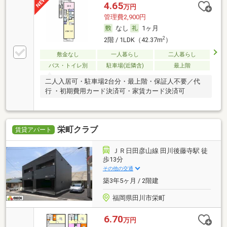
4.65
万円
管理費2,900円
なし
1ヶ月
2
2階 / 1LDK（42.37m
）
敷金なし
一人暮らし
二人暮らし
バス・トイレ別
駐車場(近隣含)
最上階
二人入居可・駐車場2台分・最上階・保証人不要／代
行 ・初期費用カード決済可・家賃カード決済可
栄町クラブ
賃貸アパート
ＪＲ日田彦山線 田川後藤寺駅 徒
歩13分
その他の交通
築3年5ヶ月 / 2階建
福岡県田川市栄町
6.70
万円