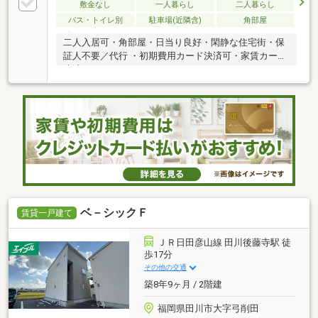
敷金なし
一人暮らし
二人暮らし
バス・トイレ別
駐車場(近隣含)
角部屋
二人入居可・角部屋・日当り良好・閑静な住宅街・保
証人不要／代行 ・初期費用カード決済可・家賃カード
決済可
ベ－シックＦ
賃貸一戸建て
ＪＲ日田彦山線 田川後藤寺駅 徒
歩17分
その他の交通
築8年9ヶ月 / 2階建
福岡県田川市大字弓削田