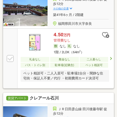
歩12分
その他の交通
築41年6ヶ月 / 2階建
福岡県田川市大字奈良
4.50
万円
管理費なし
なし
なし
2
1階 / 2LDK（64m
）
礼金なし
敷金なし
二人暮らし
バス・トイレ別
駐車場(近隣含)
ペット相談可
ペット相談可・二人入居可・駐車場2台分・閑静な住
宅街・保証人不要／代行 ・初期費用カード決済可
クレアール石川
賃貸アパート
ＪＲ日田彦山線 田川後藤寺駅 徒
歩12分