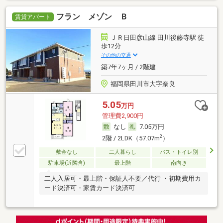
フラン メゾン Ｂ
賃貸アパート
ＪＲ日田彦山線 田川後藤寺駅 徒
歩12分
その他の交通
築7年7ヶ月 / 2階建
福岡県田川市大字奈良
5.05
万円
管理費2,900円
なし
7.05万円
2
2階 / 2LDK（57.07m
）
敷金なし
二人暮らし
バス・トイレ別
駐車場(近隣含)
最上階
南向き
二人入居可・最上階・保証人不要／代行 ・初期費用カ
ード決済可・家賃カード決済可